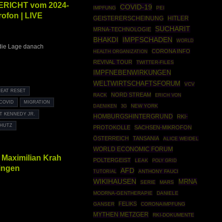
ERICHT vom 2024-
COVID-19
IMPFUNG
PEI
ofon | LIVE
HITLER
GEISTERERSCHEINUNG
SUCHARIT
MRNA-TECHNOLOGIE
IMPFSCHADEN
BHAKDI
WORLD
die Lage danach
CORONA INFO
HEALTH ORGANIZATION
REVIVAL TOUR
TWITTER-FILES
IMPFNEBENWIRKUNGEN
WELTWIRTSCHAFTSFORUM
VCV
EAT RESET
NORD STREAM
RACK
ERICH VON
COVID
MIGRATION
NEW YORK
DAENIKEN
3G
T KENNEDY JR.
HOMBURGSHINTERGRUND
RKI-
HUTZ
PROTOKOLLE
SACHSEN-MIKROFON
ÖSTERREICH
TANSANIA
ALICE WEIDEL
WORLD ECONOMIC FORUM
 Maximilian Krah
POLTERGEIST
LEAK
POLY GRID
ingen
AFD
TUTORIAL
ANTHONY FAUCI
WIKIHAUSEN
MRNA
SERIE
MARS
MODRNA-GENTHERAPIE
DANIELE
FELIKS
GANSER
CORONAIMPFUNG
MYTHEN METZGER
RKI-DOKUMENTE