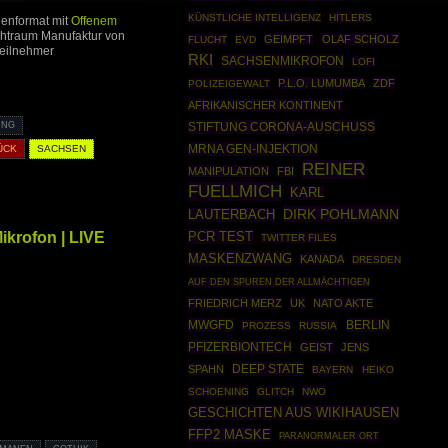
KÜNSTLICHE INTELLIGENZ
HITLERS
ienformat mit
Offenem
ichtraum Manufaktur von
GEIMPFT
OLAF SCHOLZ
FLUCHT
EVD
Teilnehmer
RKI
SACHSENMIKROFON
LOFI
P.L.O. LUMUMBA
ZDF
POLIZEIGEWALT
AFRIKANISCHER KONTINENT
STIFTUNG CORONA-AUSCHUSS
UNG
MRNA GEN-INJEKTION
ÜCK
SACHSEN
REINER
MANIPULATION
FBI
FUELLMICH
KARL
DIRK POHLMANN
LAUTERBACH
krofon | LIVE
PCR TEST
TWITTER FILES
MASKENZWANG
KANADA
DRESDEN
AUF DEN SPUREN DER ALLMÄCHTIGEN
FRIEDRICH MERZ
UK
NATO AKTE
MWGFD
BERLIN
PROZESS
RUSSIA
PFIZERBIONTECH
GEIST
JENS
DEEP STATE
SPAHN
BAYERN
HEIKO
SCHOENING
GLITCH
NWO
GESCHICHTEN AUS WIKIHAUSEN
FFP2 MASKE
PARANORMALER ORT