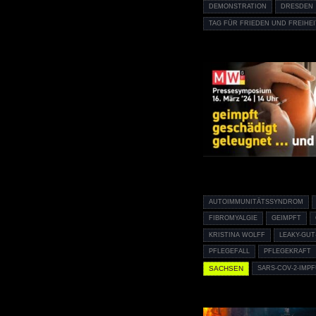
DEMONSTRATION
DRESDEN
TAG FÜR FRIEDEN UND FREIHEI
AUTOIMMUNITÄTSSYNDROM
FIBROMYALGIE
GEIMPFT
KRISTINA WOLFF
LEAKY-GU
PFLEGEFALL
PFLEGEKRAFT
SACHSEN
SARS-COV-2-IMP