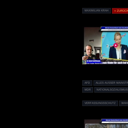
MAXIMILIAN KRAH
« ZURÜC
AFD
ALLES AUSSER MAINST
MDR
NATIONALSOZIALISMUS
VERFASSUNGSSCHUTZ
WAH