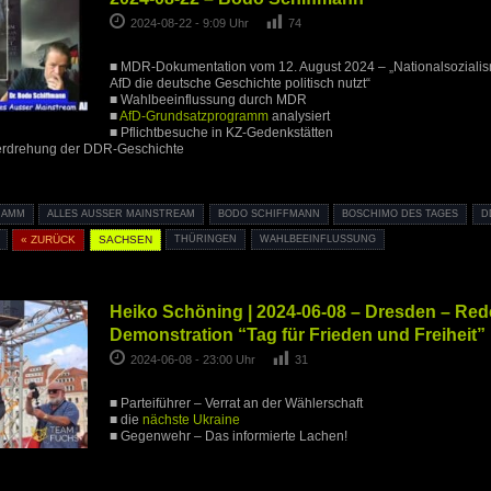
2024-08-22 - 9:09 Uhr
74
■ MDR-Dokumentation vom 12. August 2024 – „Nationalsoziali
AfD die deutsche Geschichte politisch nutzt“
■ Wahlbeeinflussung durch MDR
■
AfD-Grundsatzprogramm
analysiert
■ Pflichtbesuche in KZ-Gedenkstätten
Verdrehung der DDR-Geschichte
RAMM
ALLES AUSSER MAINSTREAM
BODO SCHIFFMANN
BOSCHIMO DES TAGES
D
« ZURÜCK
SACHSEN
THÜRINGEN
WAHLBEEINFLUSSUNG
Heiko Schöning | 2024-06-08 – Dresden – Red
Demonstration “Tag für Frieden und Freiheit”
2024-06-08 - 23:00 Uhr
31
■ Parteiführer – Verrat an der Wählerschaft
■ die
nächste Ukraine
■ Gegenwehr – Das informierte Lachen!