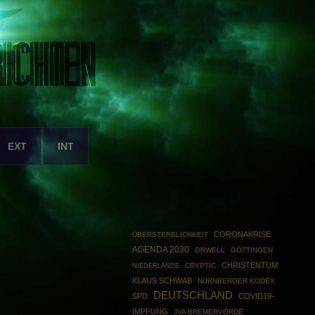
EXT
INT
CORONAKRISE
ÜBERSTERBLICHKEIT
AGENDA 2030
ORWELL
GÖTTINGEN
CHRISTENTUM
CRYPTIC
NIEDERLANDE
KLAUS SCHWAB
NÜRNBERGER KODEX
DEUTSCHLAND
SPD
COVID19-
IMPFUNG
JVA BREMERVÖRDE