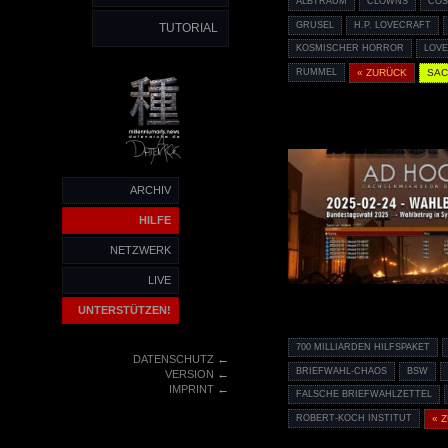
ALBTRAUM
CLOWNS
COS
GRUSEL
H.P. LOVECRAFT
TUTORIAL
KOSMISCHER HORROR
LOV
RUMMEL
« ZURÜCK
SA
ARCHIV
HILFE
NETZWERK
LIVE
UNTERSTÜTZEN!
700 MILLIARDEN HILFSPAKET
←
DATENSCHUTZ
BRIEFWAHL-CHAOS
BSW
←
VERSION
←
IMPRINT
FALSCHE BRIEFWAHLZETTEL
ROBERT-KOCH INSTITUT
« 