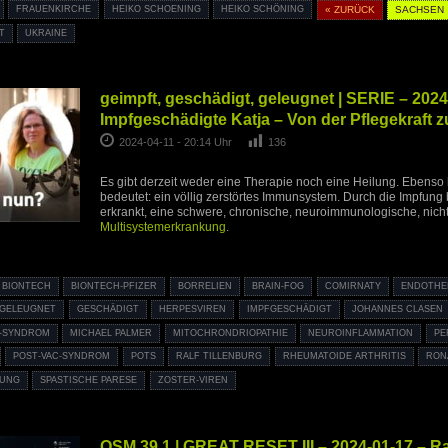
FRAUENKIRCHE
HEIKO SCHOENING
HEIKO SCHÖNING
« ZURÜCK
SACHSEN
T
UKRAINE
geimpft, geschädigt, geleugnet | SERIE – 2024
Impfgeschädigte Katja – Von der Pflegekraft z
2024-04-11 - 20:14 Uhr
136
Es gibt derzeit weder eine Therapie noch eine Heilung. Ebenso
bedeutet: ein völlig zerstörtes Immunsystem. Durch die Impfung
erkrankt, eine schwere, chronische, neuroimmunologische, nicht
Multisystemerkrankung
.
BIONTECH
BIONTECH-PFIZER
BORRELIEN
BRAIN-FOG
COMIRNATY
ENDOTHEL
GELEUGNET
GESCHÄDIGT
HERPESVIREN
IMPFGESCHÄDIGT
JOHANNES CLASEN
T-SYNDROM
MICHAEL PALMER
MITOCHRONDRIOPATHIE
NEUROINFLAMMATION
PE
POST-VAC-SYNDROM
POTS
RALF TILLENBURG
RHEUMATOIDE ARTHRITIS
RON
FUNG
SPASTISCHE PARESE
ZOSTER-VIREN
OSM 39.1 | GREAT RESET III – 2024-01-17 – R