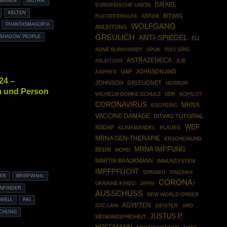
MANEN
GOTHIK
ISRAEL
EUROPÄISCHE UNION
KELTEN
BITWIG
ANTIFA
FLUTOPFERHILFE
PHANTASMAGORIA
WOLFGANG
ANLEITUNG
GREULICH
SHADOW PEOPLE
ANTI-SPIEGEL
EU
ARNE BURKHARDT
SPUK
POLY GRID
ASTRAZENECA
ANLEITUNG
大名
UAP
JOHNSON AND
ASPHYX
24 –
JOHNSON
GELEUGNET
HORROR
m und Person
WILHELM DOMKE-SCHULZ
DDR
KOPILOT
CORONAVIRUS
MRNA
ESOTERIC
VACCINE DAMAGE
BITWIG TUTORIAL
WEF
NSDAP
KLIMAWANDEL
PLAUEN
MRNA GEN-THERAPIE
ERSCHEINUNG
MRNA IMPFUNG
B0108
MORD
MARTIN BRAUKMANN
IMMUNSYSTEM
IMPFPFLICHT
SPANIEN
TANZANIA
ER
BRIEFWAHL
CORONA-
UKRAINE-KRIEG
JAPAN
NFINDER
AUSSCHUSS
NEW WORLD ORDER
WELL
RKI
ÄGYPTEN
ICIC.LAW
GEISTER
ARD
SCHUNG
JUSTUS P.
MEINUNGSFREIHEIT