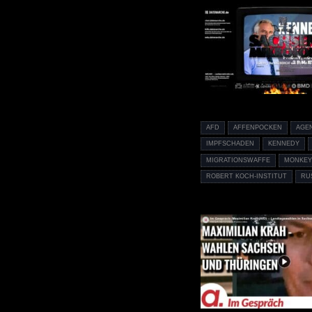
AFD
AFFENPOCKEN
AGE
IMPFSCHADEN
KENNEDY
MIGRATIONSWAFFE
MONKEY
ROBERT KOCH-INSTITUT
RU