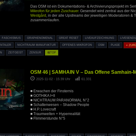
Das OSM ist ein Dokumentations- & Archivierungsprojekt im Ser
Mikrofon für jeden Zuschauer
. Gesendet wird zentral aus der N
Westgård
, in der alle Upstreams der jeweiligen Moderatoren & 
zusammenlaufen.
FASCHISMUS
GRAPHENOMENAL
GREAT RESET
LIVEAUFZEICHNUNG
LIVESEND
NTALER
NICHTRAUM MANUFAKTUR
OFFENES MIKROFON
OSM
PLAGE
« ZUR
IN
ZEITGEIST
ZENSUR
種TOP
OSM 46 | SAMHAIN V – Das Offene Samhain-Mi
2025-11-02 - 15:39 Uhr
61.331
■ Erwachen der Finsternis
■ GOTHIKA I+II
■ NICHTRAUM PARANORMAL N°2
■ Schattenwesen – Shadow People
■ H.P. Lovecraft
■ Traumwelten + Hyperrealität
■ Flimmerstunde N°5