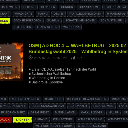
MIC HORROR
DATENARCHE
DYSTOPIE
FEUER
FINSTERNIS
GEISTER
GER
HALLOWEEN
HEILUNG
HELVEGEN
HORROR
HORRORFILME
HYPERREALITÄT
ECRAFT
MARDI GRAS
MATRIX
OSM 46
PARALLELDIMENSIONEN
PARANORMAL
CHSEN
SACHSENMIKROFON
SAMHAIN
SCHATTENMENSCHEN
SCHAUSTELLER
TIM BURTON
TRAUMWELTEN
WARDRUNA
OSM | AD HOC 4 → WAHLBETRUG – 2025-02-
Bundestagswahl 2025 – Wahlbetrug in Syste
2025-02-25 - 12:37 Uhr
127
■ Erster CDU-Aussetzer 12h nach der Wahl
■ Systemischer Wahlbetrug
■ Wahlbetrug in Person
■ Das große Goodbye
AFD
ARD FAKTENFINDER
BLACKROCK
BLEISTIFTE IN WAHLKABINEN
BRANDMAU
BUNDESTAGSWAHL
BUNDESTAGSWAHL 2025
CORONAZEIT
FABIO DE MASI
FAKTE
FRIEDRICH MERZ
GREAT RESET
MANIPULATION
MARKUS SÖDER
MAUER
OR
ZURÜCK
SACHSEN
UKRAINE
WAHLBETRUG
WAHLFÄLSCHUNG
WAHLVERFÄL
WELTWIRTSCHAFTSFORUM
WESTDEUTSCHLAND