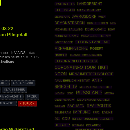
LANDGERICHT
EPSTEIN FILES
GÖTTINGEN
MARKUS HAINTZ
JVA ROSDORF
METABIOTA
WIEN
DEMONSTRATION
HUNTER BIDEN
NDR
-03-22 –
DEMOKRATIE
MICHAEL BALLWEG
BSW
um Pflegefall
NORD STREAM 2
MRNA GENE THERAPY
CORONA-PANDEMIE
IMPFSTOFFE
MRNA-IMPFSTOFFE
ROBERT
 habe ich V-AIDS – das
HABECK
TRANSKOMMUNIKATION
 bin ich heute an ME/CFS
CORONA INFO TOUR 2020
 heilbare
CORONA INFO TOUR
HIGH
NOON
MRNA IMPFTECHNOLOGIE
ANTI-
PAUL-EHRLICH INSTITUT
IITIS
EPSTEIN-BARR
SPIEGEL-TV
MICHAEL KRETSCHMER
KLAUS STEGER
RUSSLAND
INDIEN
NGO
MRNA-
RIMYOKARDITIS
PFIZER
GENTHERAPY
MEDIENMANIPULATION
ALD WEIKL
« ZURÜCK
REALPOLITIK
SACHSEN
WUHAN
IMPFUNG
EVENT
TELEGRAM
FFP2
CDU
201
INFEKTIONSSCHUTZGESETZ
DIKTATUR
PSIRAM
POLARITY
adio Widerstand →