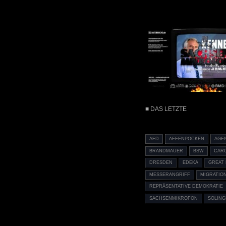
■ DAS LETZTE
AFD
AFFENPOCKEN
AGE
BRANDMAUER
BSW
CAR
DRESDEN
EDEKA
GREAT
MESSERANGRIFF
MIGRATIO
REPRÄSENTATIVE DEMOKRATIE
SACHSENMIKROFON
SOLIN