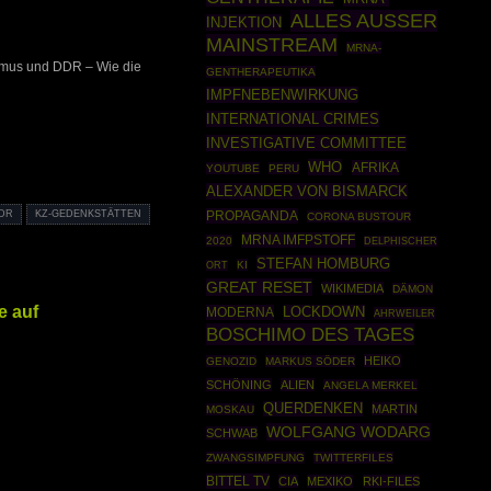
ALLES AUSSER
INJEKTION
MAINSTREAM
MRNA-
smus und DDR – Wie die
GENTHERAPEUTIKA
IMPFNEBENWIRKUNG
INTERNATIONAL CRIMES
INVESTIGATIVE COMMITTEE
WHO
AFRIKA
YOUTUBE
PERU
ALEXANDER VON BISMARCK
PROPAGANDA
DR
KZ-GEDENKSTÄTTEN
CORONA BUSTOUR
MRNA IMFPSTOFF
2020
DELPHISCHER
STEFAN HOMBURG
KI
ORT
GREAT RESET
WIKIMEDIA
DÄMON
e auf
MODERNA
LOCKDOWN
AHRWEILER
BOSCHIMO DES TAGES
HEIKO
GENOZID
MARKUS SÖDER
SCHÖNING
ALIEN
ANGELA MERKEL
QUERDENKEN
MARTIN
MOSKAU
WOLFGANG WODARG
SCHWAB
ZWANGSIMPFUNG
TWITTERFILES
BITTEL TV
CIA
MEXIKO
RKI-FILES