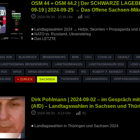
OSM 44 + OSM 44.2 | Der SCHWARZE LAGEB
09-19 | 2024-09-25 → Das Offene Sachsen-Mikr
2024-09-24 - 22:35 Uhr
342
■ Landtagswahlen 2024 → Hetze, Skurriles + Propaganda und 
■ NATO vs. Russland, Ukrainekrieg
■ Das LETZTE
NDA 2030
BLACKROCK
BRANDENBURG
BSW
CDU
COVID-19
GEWALT
GR
LANDTAGSWAHL BRANDENBURG
LANDTAGSWAHLEN
LANDTAGSWAHLEN 2024
LONG 
 POX
MPOX
MRNA-GENTHERAPIE
OSM44
RKI
ROBERT F. KENNEDY
ROBER
SSLAND
« ZURÜCK
SACHSEN
THÜRINGEN
UKRAINEKRIEG
VERFASSUNGSSC
Dirk Pohlmann | 2024-09-02 – im Gespräch mit
(AfD) – Landtagswahlen in Sachsen und Thür
2024-09-03 - 9:13 Uhr
42
■ Landtagswahlen in Thüringen und Sachsen 2024