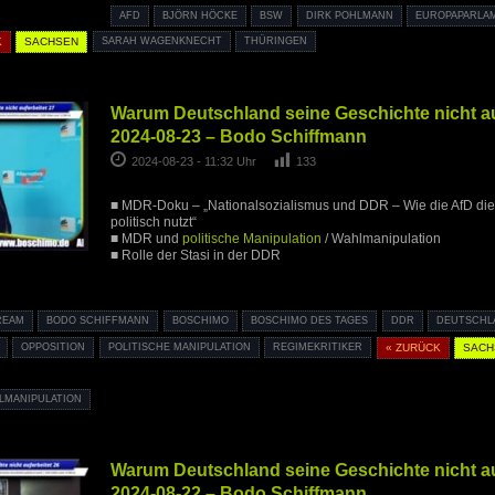
AFD
BJÖRN HÖCKE
BSW
DIRK POHLMANN
EUROPAPARLA
K
SACHSEN
SARAH WAGENKNECHT
THÜRINGEN
Warum Deutschland seine Geschichte nicht auf
2024-08-23 – Bodo Schiffmann
2024-08-23 - 11:32 Uhr
133
■ MDR-Doku – „Nationalsozialismus und DDR – Wie die AfD die
politisch nutzt“
■ MDR und
politische Manipulation
/ Wahlmanipulation
■ Rolle der Stasi in der DDR
REAM
BODO SCHIFFMANN
BOSCHIMO
BOSCHIMO DES TAGES
DDR
DEUTSCHL
OPPOSITION
POLITISCHE MANIPULATION
REGIMEKRITIKER
« ZURÜCK
SACH
LMANIPULATION
Warum Deutschland seine Geschichte nicht auf
2024-08-22 – Bodo Schiffmann