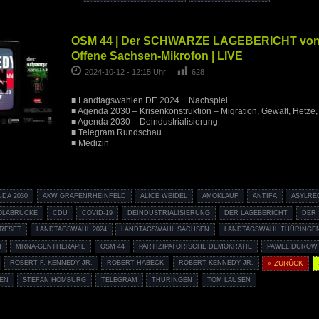
OSM 44 | Der SCHWARZE LAGEBERICHT vom 
Offene Sachsen-Mikrofon | LIVE
2024-10-12 - 12:15 Uhr
628
■ Landtagswahlen DE 2024 + Nachspiel
■ Agenda 2030 – Krisenkonstruktion – Migration, Gewalt, Hetze, 
■ Agenda 2030 – Deindustrialisierung
■ Telegram Rundschau
■ Medizin
NDA 2030
AKW GRAFENRHEINFELD
ALICE WEIDEL
AMOKLAUF
ANTIFA
ASYLRE
OLABRÜCKE
CDU
COVID-19
DEINDUSTRIALISIERUNG
DER LAGEBERICHT
DER
 RESET
LANDTAGSWAHL 2024
LANDTAGSWAHL SACHSEN
LANDTAGSWAHL THÜRINGE
N
MRNA-GENTHERAPIE
OSM 44
PARTIZIPATORISCHE DEMOKRATIE
PAWEL DUROW
ROBERT F. KENNEDY JR.
ROBERT HABECK
ROBERT KENNEDY JR.
« ZURÜCK
GEN
STEFAN HOMBURG
TELEGRAM
THÜRINGEN
TOM LAUSEN