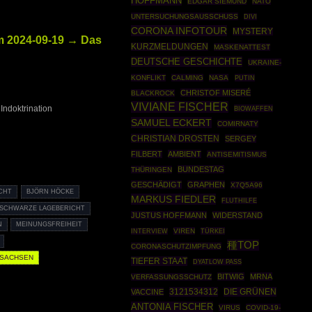
HOFFMANN
EDGAR SIEMUND
NATO
UNTERSUCHUNGSAUSSCHUSS
DIVI
CORONA INFOTOUR
MYSTERY
2024-09-19 → Das
KURZMELDUNGEN
MASKENATTEST
DEUTSCHE GESCHICHTE
UKRAINE-
KONFLIKT
CALMING
NASA
PUTIN
CHRISTOF MISERÉ
BLACKROCK
VIVIANE FISCHER
Indoktrination
BIOWAFFEN
SAMUEL ECKERT
COMIRNATY
CHRISTIAN DROSTEN
SERGEY
FILBERT
AMBIENT
ANTISEMITISMUS
BUNDESTAG
THÜRINGEN
GESCHÄDIGT
GRAPHEN
X7Q5A96
CHT
BJÖRN HÖCKE
MARKUS FIEDLER
FLUTHILFE
 SCHWARZE LAGEBERICHT
JUSTUS HOFFMANN
WIDERSTAND
N
MEINUNGSFREIHEIT
VIREN
TÜRKEI
INTERVIEW
種TOP
CORONASCHUTZIMPFUNG
SACHSEN
TIEFER STAAT
DYATLOW PASS
BITWIG
MRNA
VERFASSUNGSSCHUTZ
3121534312
DIE GRÜNEN
VACCINE
ANTONIA FISCHER
VIRUS
COVID-19-