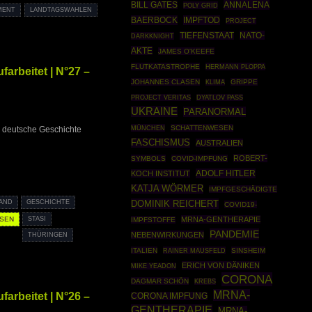
ANNALENA
BILL GATES
POLY GRID
MENT
LANDTAGSWAHLEN
BAERBOCK
IMPFTOD
PROJECT
NATO-
TIEFENSTAAT
DARKKNIGHT
AKTE
JAMES O'KEEFE
FLUTKATASTROPHE
HERMANN PLOPPA
arbeitet | N°27 –
JOHANNES CLASEN
GRIPPE
KLIMA
PROJECT VERITAS
DYATLOV PASS
UKRAINE
PARANORMAL
MÜNCHEN
SCHATTENWESEN
 deutsche Geschichte
FASCHISMUS
AUSTRALIEN
ROBERT-
SYMBOLS
COVID-IMPFUNG
ADOLF HITLER
KOCH INSTITUT
KATJA WÖRMER
IMPFGESCHÄDIGTE
DOMINIK REICHERT
AND
GESCHICHTE
COVID19-
SEN
STASI
MRNA-GENTHERAPIE
IMPFSTOFFE
PANDEMIE
NEBENWIRKUNGEN
THÜRINGEN
ITALIEN
RAINER MAUSFELD
SINSHEIM
ERICH VON DÄNIKEN
MIKE YEADON
CORONA
DAGMAR SCHÖN
KREBS
MRNA-
arbeitet | N°26 –
CORONA IMPFUNG
GENTHERAPIE
MRNA-