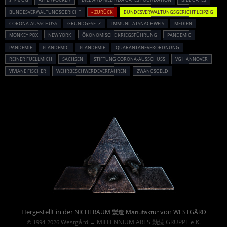
BUNDESVERWALTUNGSGERICHT
« ZURÜCK
BUNDESVERWALTUNGSGERICHT LEIPZIG
CORONA-AUSSCHUSS
GRUNDGESETZ
IMMUNITÄTSNACHWEIS
MEDIEN
MONKEY POX
NEW YORK
ÖKONOMISCHE KRIEGSFÜHRUNG
PANDEMIC
PANDEMIE
PLANDEMIC
PLANDEMIE
QUARANTÄNEVERORDNUNG
REINER FUELLMICH
SACHSEN
STIFTUNG CORONA-AUSSCHUSS
VG HANNOVER
VIVIANE FISCHER
WEHRBESCHWERDEVERFAHREN
ZWANGSGELD
Powered By :
Hergestellt in der
von
NICHTRAUM 製造 Manufaktur
WESTGÅRD
Westgård
MILLENNIUM ARTS 勤続 GRUPPE e.K.
© 1994-2026
→