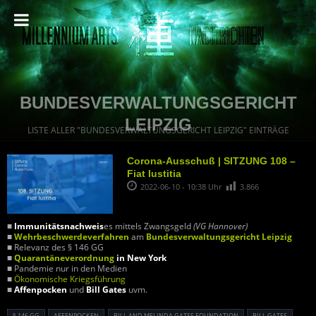
BUNDESVERWALTUNGSGERICHT
LEIPZIG
LISTE ALLER "BUNDESVERWALTUNGSGERICHT LEIPZIG" EINTRÄGE
Corona-Ausschuß | SITZUNG 108 –
Fiat Iustitia
2022-06-10 - 10:38 Uhr
3.866
■
Immunitätsnachweis
es mittels Zwangsgeld
(VG Hannover)
■
Wehrbeschwerdeverfahren
am
Bundesverwaltungsgericht Leipzig
■ Relevanz des § 146 GG
■
Quarantäneverordnung
in New York
■ Pandemie nur in den Medien
■
Ökonomische Kriegsführung
■
Affenpocken
und
Bill Gates
uvm.
§ 146 GG
AFFENPOCKEN
BILL AND MELINDA GATES FOUNDATION
BILL GATES