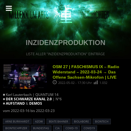
INZIDENZPRODUKTION
LISTE ALLER "INZIDENZPRODUKTION" EINTRÄGE
OSM 27 | FASCHISMUS IX – Radio
Widerstand – 2022-03-24 → Das
Offene Sachsen-Mikrofon | LIVE
2022-05-02 - 17:30 Uhr
1.032
■ Karl Lauterbach | QUANTUM 14
■
DER SCHWARZE KANAL 2.0
| N°6
■
AUFSTAND
&
DEMOS
vom 2022-03-16 bis 2022-03-23
ARNE BURKHARDT
AZOW
BEATE BAHNER
BIOLABORE
BIONTECH
BIONTECHPFIZER
BUNDESTAG
CIA
COVID-19
COVID19