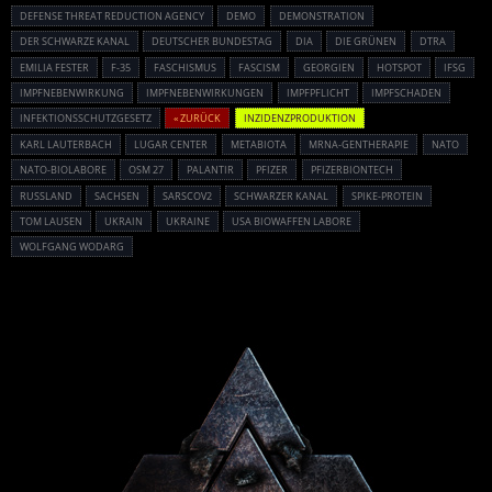
DEFENSE THREAT REDUCTION AGENCY
DEMO
DEMONSTRATION
DER SCHWARZE KANAL
DEUTSCHER BUNDESTAG
DIA
DIE GRÜNEN
DTRA
EMILIA FESTER
F-35
FASCHISMUS
FASCISM
GEORGIEN
HOTSPOT
IFSG
IMPFNEBENWIRKUNG
IMPFNEBENWIRKUNGEN
IMPFPFLICHT
IMPFSCHADEN
INFEKTIONSSCHUTZGESETZ
« ZURÜCK
INZIDENZPRODUKTION
KARL LAUTERBACH
LUGAR CENTER
METABIOTA
MRNA-GENTHERAPIE
NATO
NATO-BIOLABORE
OSM 27
PALANTIR
PFIZER
PFIZERBIONTECH
RUSSLAND
SACHSEN
SARSCOV2
SCHWARZER KANAL
SPIKE-PROTEIN
TOM LAUSEN
UKRAIN
UKRAINE
USA BIOWAFFEN LABORE
WOLFGANG WODARG
Powered By :