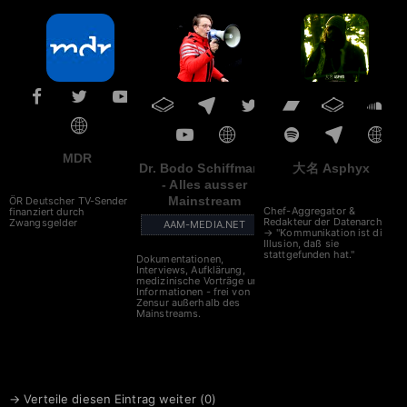
■ „Agenda 2030“ des WEF
■ NATO – Gemeinsam gegen
Russland
MDR
Dr. Bodo Schiffmann
大名 Asphyx
- Alles ausser
Mainstream
ÖR Deutscher TV-Sender -
Chef-Aggregator &
finanziert durch
Redakteur der Datenarche
Zwangsgelder
AAM-MEDIA.NET
→ "Kommunikation ist die
Illusion, daß sie
stattgefunden hat."
Dokumentationen,
Interviews, Aufklärung,
medizinische Vorträge und
Informationen - frei von
Zensur außerhalb des
Mainstreams.
→ Verteile diesen Eintrag weiter (
0
)