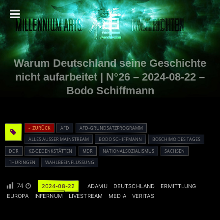
Warum Deutschland seine Geschichte
nicht aufarbeitet | N°26 – 2024-08-22 –
Bodo Schiffmann
« ZURÜCK
AFD
AFD-GRUNDSATZPROGRAMM
ALLES AUSSER MAINSTREAM
BODO SCHIFFMANN
BOSCHIMO DES TAGES
DDR
KZ-GEDENKSTÄTTEN
MDR
NATIONALSOZIALISMUS
SACHSEN
THÜRINGEN
WAHLBEEINFLUSSUNG
74
2024-08-22
ADAMU
DEUTSCHLAND
ERMITTLUNG
EUROPA
INFERNUM
LIVESTREAM
MEDIA
VERITAS