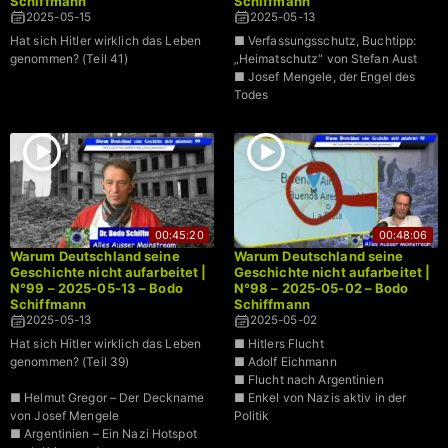
Schiffmann
Schiffmann
2025-05-15
2025-05-13
Hat sich Hitler wirklich das Leben
■ Verfassungsschutz, Buchtipp:
genommen? (Teil 41)
„Heimatschutz“ von Stefan Aust
■ Josef Mengele, der Engel des
Todes
00:45:20
00:48:06
Warum Deutschland seine
Warum Deutschland seine
Geschichte nicht aufarbeitet |
Geschichte nicht aufarbeitet |
N°99 – 2025-05-13 – Bodo
N°98 – 2025-05-02 – Bodo
Schiffmann
Schiffmann
2025-05-13
2025-05-02
Hat sich Hitler wirklich das Leben
■ Hitlers Flucht
genommen? (Teil 39)
■ Adolf Eichmann
■ Flucht nach Argentinien
■ Helmut Gregor – Der Deckname
■ Enkel von Nazis aktiv in der
von Josef Mengele
Politik
■ Argentinien – Ein Nazi Hotspot