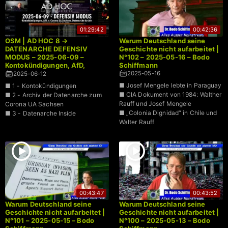
01:29:42
00:42:36
OSM | AD HOC 8 →
Warum Deutschland seine
DATENARCHE DEFENSIV
Geschichte nicht aufarbeitet |
MODUS – 2025-06-09 –
N°102 – 2025-05-16 – Bodo
Kontokündigungen, AfD,
Schiffmann
Corona UA Sachsen
2025-05-16
2025-06-12
■ Josef Mengele lebte in Paraguay
■ 1 - Kontokündigungen
■ CIA Dokument von 1984: Walther
■ 2 - Archiv der Datenarche zum
Rauff und Josef Mengele
Corona UA Sachsen
■ „Colonia Dignidad“ in Chile und
■ 3 - Datenarche Inside
Walter Rauff
00:43:47
00:43:52
Warum Deutschland seine
Warum Deutschland seine
Geschichte nicht aufarbeitet |
Geschichte nicht aufarbeitet |
N°101 – 2025-05-15 – Bodo
N°100 – 2025-05-13 – Bodo