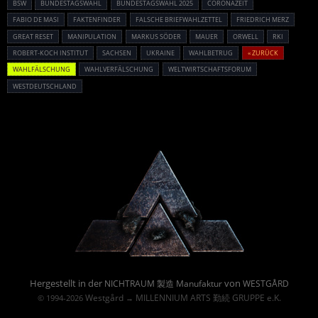
BSW
BUNDESTAGSWAHL
BUNDESTAGSWAHL 2025
CORONAZEIT
FABIO DE MASI
FAKTENFINDER
FALSCHE BRIEFWAHLZETTEL
FRIEDRICH MERZ
GREAT RESET
MANIPULATION
MARKUS SÖDER
MAUER
ORWELL
RKI
ROBERT-KOCH INSTITUT
SACHSEN
UKRAINE
WAHLBETRUG
« ZURÜCK
WAHLFÄLSCHUNG
WAHLVERFÄLSCHUNG
WELTWIRTSCHAFTSFORUM
WESTDEUTSCHLAND
Powered By :
Hergestellt in der
von
NICHTRAUM 製造 Manufaktur
WESTGÅRD
Westgård
MILLENNIUM ARTS 勤続 GRUPPE e.K.
© 1994-2026
→