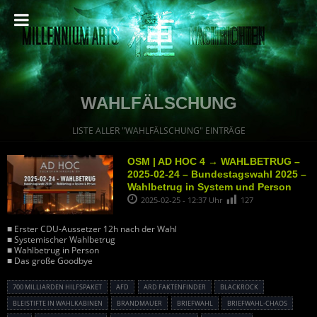
WAHLFÄLSCHUNG
LISTE ALLER "WAHLFÄLSCHUNG" EINTRÄGE
OSM | AD HOC 4 → WAHLBETRUG –
2025-02-24 – Bundestagswahl 2025 –
Wahlbetrug in System und Person
2025-02-25 - 12:37 Uhr
127
■ Erster CDU-Aussetzer 12h nach der Wahl
■ Systemischer Wahlbetrug
■ Wahlbetrug in Person
■ Das große Goodbye
700 MILLIARDEN HILFSPAKET
AFD
ARD FAKTENFINDER
BLACKROCK
BLEISTIFTE IN WAHLKABINEN
BRANDMAUER
BRIEFWAHL
BRIEFWAHL-CHAOS