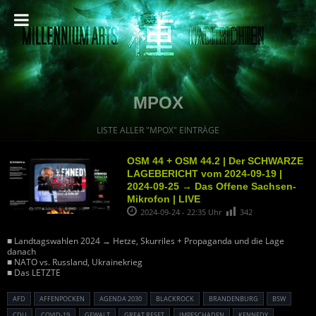
MPOX
LISTE ALLER "MPOX" EINTRÄGE
OSM 44 + OSM 44.2 | Der SCHWARZE
LAGEBERICHT vom 2024-09-19 |
2024-09-25 → Das Offene Sachsen-
Mikrofon | LIVE
2024-09-24 - 22:35 Uhr
342
■ Landtagswahlen 2024 → Hetze, Skurriles + Propaganda und die Lage
danach
■ NATO vs. Russland, Ukrainekrieg
■ Das LETZTE
AFD
AFFENPOCKEN
AGENDA 2030
BLACKROCK
BRANDENBURG
BSW
CDU
COVID-19
GEWALT
GREAT RESET
IMPFSCHADEN
KENNEDY