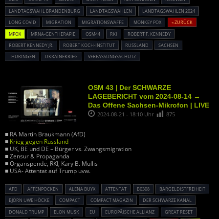
LANDTAGSWAHL BRANDENBURG
LANDTAGSWAHLEN
LANDTAGSWAHLEN 2024
LONG COVID
MIGRATION
MIGRATIONSWAFFE
MONKEY POX
« ZURÜCK
MPOX
MRNA-GENTHERAPIE
OSM44
RKI
ROBERT F. KENNEDY
ROBERT KENNEDY JR.
ROBERT KOCH-INSTITUT
RUSSLAND
SACHSEN
THÜRINGEN
UKRAINEKRIEG
VERFASSUNGSSCHUTZ
OSM 43 | Der SCHWARZE
LAGEBERICHT vom 2024-08-14 →
Das Offene Sachsen-Mikrofon | LIVE
2024-08-21 - 18:10 Uhr
875
■ RA Martin Braukmann (AfD)
■
Krieg gegen Russland
■ UK, BE und DE – Bürger vs. Zwangsmigration
■ Zensur & Propaganda
■ Organspende, RKI, Kary B. Mullis
■ USA- Attentat auf Trump uvw.
AFD
AFFENPOCKEN
ALENA BUYX
ATTENTAT
B0308
BARGELDISTFREIHEIT
BJÖRN UWE HÖCKE
COMPACT
COMPACT MAGAZIN
DER SCHWARZE KANAL
DONALD TRUMP
ELON MUSK
EU
EUROPÄISCHE ALLIANZ
GREAT RESET