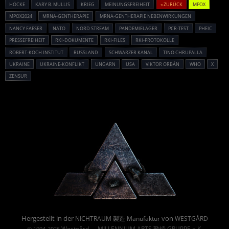
HÖCKE
KARY B. MULLIS
KRIEG
MEINUNGSFREIHEIT
« ZURÜCK
MPOX
MPOX2024
MRNA-GENTHERAPIE
MRNA-GENTHERAPIE NEBENWIRKUNGEN
NANCY FAESER
NATO
NORD STREAM
PANDEMIELAGER
PCR-TEST
PHEIC
PRESSEFREIHEIT
RKI-DOKUMENTE
RKI-FILES
RKI-PROTOKOLLE
ROBERT-KOCH INSTITUT
RUSSLAND
SCHWARZER KANAL
TINO CHRUPALLA
UKRAINE
UKRAINE-KONFLIKT
UNGARN
USA
VIKTOR ORBÁN
WHO
X
ZENSUR
Powered By :
Hergestellt in der
von
NICHTRAUM 製造 Manufaktur
WESTGÅRD
Westgård
MILLENNIUM ARTS 勤続 GRUPPE e.K.
© 1994-2026
→