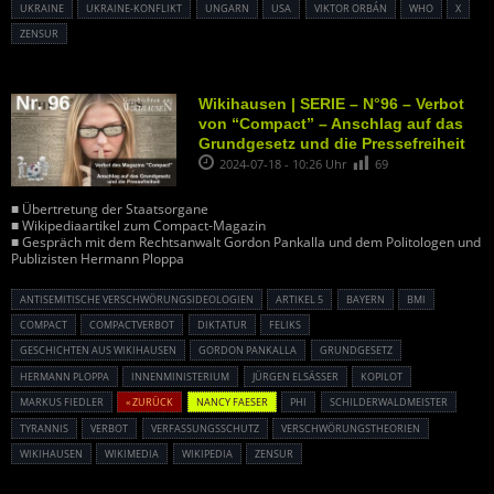
UKRAINE
UKRAINE-KONFLIKT
UNGARN
USA
VIKTOR ORBÁN
WHO
X
ZENSUR
Wikihausen | SERIE – N°96 – Verbot
von “Compact” – Anschlag auf das
Grundgesetz und die Pressefreiheit
2024-07-18 - 10:26 Uhr
69
■ Übertretung der Staatsorgane
■ Wikipediaartikel zum Compact-Magazin
■ Gespräch mit dem Rechtsanwalt Gordon Pankalla und dem Politologen und
Publizisten Hermann Ploppa
ANTISEMITISCHE VERSCHWÖRUNGSIDEOLOGIEN
ARTIKEL 5
BAYERN
BMI
COMPACT
COMPACTVERBOT
DIKTATUR
FELIKS
GESCHICHTEN AUS WIKIHAUSEN
GORDON PANKALLA
GRUNDGESETZ
HERMANN PLOPPA
INNENMINISTERIUM
JÜRGEN ELSÄSSER
KOPILOT
MARKUS FIEDLER
« ZURÜCK
NANCY FAESER
PHI
SCHILDERWALDMEISTER
TYRANNIS
VERBOT
VERFASSUNGSSCHUTZ
VERSCHWÖRUNGSTHEORIEN
WIKIHAUSEN
WIKIMEDIA
WIKIPEDIA
ZENSUR