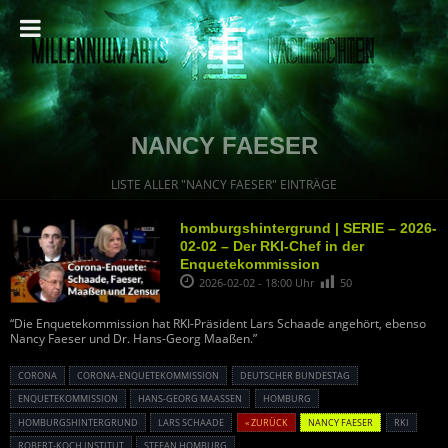
NANCY FAESER
LISTE ALLER "NANCY FAESER" EINTRÄGE
homburgshintergrund | SERIE – 2026-
02-02 – Der RKI-Chef in der
Enquetekommission
2026-02-02 - 18:00 Uhr
50
“Die Enquetekommission hat RKI-Präsident Lars Schaade angehört, ebenso
Nancy Faeser und Dr. Hans-Georg Maaßen.”
CORONA
CORONA-ENQUETEKOMMISSION
DEUTSCHER BUNDESTAG
ENQUETEKOMMISSION
HANS-GEORG MAASSEN
HOMBURG
HOMBURGSHINTERGRUND
LARS SCHAADE
« ZURÜCK
NANCY FAESER
RKI
ROBERT-KOCH INSTITUT
STEFAN HOMBURG