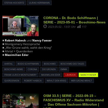
STEFAN HOCKERTZ
ULRIKE HERRMANN
CORONA – Dr. Bodo Schiffmann |
SERIE – 2023-05-01 – Boschimo-News
2023-05-02 - 13:01 Uhr
117
■
Robert Habeck
und
Nancy Faeser
■ Montgomery Hetzsprüche
■ „Wer Grüne wählt, wählt den Krieg“
■ Ahrtal + Querdenken
■
Maximilian Eder
AHRTAL
BODO SCHIFFMANN
BOSCHIMO
BOSCHIMO DES TAGES
BOSCHIMO-NEWS
CORONA
DIE GRÜNEN
EMMA
FRANK ULRICH MONTGOMERY
MAXIMILIAN EDER
« ZURÜCK
NANCY FAESER
QUERDENKEN
ROBERT HABECK
WÄHLT DEN KRIEG
WER GRÜNE WÄHLT
OSM 33.5 | SERIE – 2022-09-15 –
FASCHISMUS XV – Radio Widerstand
→ Das Offene Sachsen-Mikrofon |