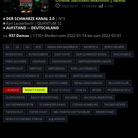
Offene Sachsen-Mikrofon | SERIE
2022-02-11 - 11:04 Uhr
1.105
■
DER SCHWARZE KANAL 2.0
| N°3
■ Karl Lauterbach | QUANTUM 12
■
AUFSTAND
in
DEUTSCHLAND
ca.
937 Demos
| 1150+ Medien vom 2022-01-14 bis zum 2022-02-01
2G
3G
5G
AFD
ANNALENA BAERBOCK
BIONTECH
BORIS PALMER
BUNDESTAG
BUNDESWEHR
DEEP STATE
DER SCHWARZE KANAL
FASCHISMUS
FREIE SACHSEN
GRAPHEN
GRAPHENOXID
IMPFNEBENWIRKUNGEN
IMPFPFLICHT
IMPFTOD
IMPFZWANG
KARL LAUTERBACH
KAY-ACHIM SCHÖNBACH
KLAUS SCHWAB
MARTIN BRAUKMANN
METAFASCHISMUS
MICHAEL KRETSCHMER
MRNA-GENTHERAPIE
MULDENTALER
« ZURÜCK
NANCY FAESER
OLAF SCHOLZ
OSM 23
PFIZER
PFIZERBIONTECH
QUERDENKEN
RADIO WIDERSTAND
SACHSEN
SACHSEN-MIKROFON
SACHSENMIKROFON
SCHWARZER KANAL
STEFAN HOMBURG
THOMAS RÖPER
TIEFENSTAAT
TIEFER STAAT
WELTWIRTSCHAFTSFORUM
WIDERSTAND
WORLD ECONOMIC FORUM
大名 ASPHYX