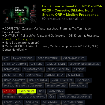
Der Schwarze Kanal 2.0 | N°12 – 2024-
02-28 – Correctiv, Diktatur, Nord
Stream, ÖRR + Medien-Propaganda
2024-03-20 - 18:37 Uhr
321
■ CORRECTIV – Zuarbeit Verfassungsschutz, Framing, Treffen mit dem
Bundeskanzler
■ DIKTATUR – Politisch Verfolgte und Gefangene in DE, Krieg mit Russland,
Demokratiefördergesetz
+
■ Nord Stream (funktioniert)
■ Medien & ÖRR – Ulrike Herrmann, Medienmanipulation, ARD, ZDF, NDR,
Deutschlandfunk +
AFD
BIANCA WITZSCHEL
BODO SCHIFFMANN
CAROLA JAVID-KISTEL
CHRISTIAN DETTMAR
CORRECTIV
DAVID SCHRAVEN
DEMOKRATIEFÖRDERGESETZ
DEPORTATION
DESINFORMATION
DEUTSCHLANDFUNK
DIKTATUR
DOROTHEA THUL
DUNJA HAYALI
GEHEIMTREFFEN
GREAT RESET
HEIMTÜCKE-GESETZ
HEINRICH HABIG
JANNA LUISA PIEPER
JENS BENGEN
MARIE-AGNES STRACK-ZIMMERMANN
MARTIN BÜNDNER
MONIKA JIANG
« ZURÜCK
NANCY FAESER
NDR
NORD STREAM
ÖFFENTLICH-RECHTLICHER RUNDFUNK
ÖRR
REPRÄSENTATIVE DEMOKRATIE
ROBERT HABECK
ROLF KRON
RONALD WEIKL
SCHWARZER KANAL