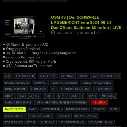
OSM 43 | Der SCHWARZE
LAGEBERICHT vom 2024-08-14 →
Das Offene Sachsen-Mikrofon | LIVE
2024-08-21 - 18:10 Uhr
875
■ RA Martin Braukmann (AfD)
■ Krieg gegen Russland
■ UK, BE und DE – Bürger vs. Zwangsmigration
■ Zensur & Propaganda
■ Organspende, RKI, Kary B. Mullis
■ USA- Attentat auf Trump uvw.
AFD
AFFENPOCKEN
ALENA BUYX
ATTENTAT
B0308
BARGELDISTFREIHEIT
BJÖRN UWE HÖCKE
COMPACT
COMPACT MAGAZIN
DER SCHWARZE KANAL
DONALD TRUMP
ELON MUSK
EU
EUROPÄISCHE ALLIANZ
GREAT RESET
HÖCKE
KARY B. MULLIS
KRIEG
MEINUNGSFREIHEIT
MPOX
MPOX2024
MRNA-GENTHERAPIE
MRNA-GENTHERAPIE NEBENWIRKUNGEN
« ZURÜCK
NANCY FAESER
NATO
NORD STREAM
PANDEMIELAGER
PCR-TEST
PHEIC
PRESSEFREIHEIT
RKI-DOKUMENTE
RKI-FILES
RKI-PROTOKOLLE
ROBERT-KOCH INSTITUT
RUSSLAND
SCHWARZER KANAL
TINO CHRUPALLA