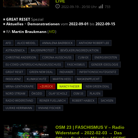
LIVE
2022-09-19 - 20:50 Uhr
733
■
GREAT RESET
Spezial
■
Aktuelles
+
Demonstrationen
vom
2022-09-01
bis
2022-09-15
■ RA
Martin Braukmann
(
AfD
)
AFD
ALICE WEIDEL
ANNALENA BAERBOCK
ANTHONY ROBERT LEE
ASTRAZENECA
BAUERNPROTEST
BEVÖLKERUNGSREDUKTION
CHRISTINE ANDERSON
CORONA-AUSSCHUSS
CUM-EX
ENERGIEKOSTEN
EU-COVID-UNTERSUCHUNGSAUSSCHUSS
FASCHISMUS
GENDER IDEOLOGIE
GREAT RESET
GREEN NEW DEAL
INDIANER
INFEKTIONSSCHUTZGESETZ
INSOLVENZ
KLIMASCHUTZ
MARTIN HESS
MASKENPFLICHT
MRNA-GENTHERAPIE
« ZURÜCK
NANCY FAESER
NEW GREEN DEAL
NORD STREAM
ÖKOZID
OLAF SCHOLZ
OSM 33
PLAUEN
RADIO WIDERSTAND
REINER FUELLMICH
ROBERT HABECK
SACHSEN
ULRIKE HERRMANN
VIVIANE FISCHER
OSM 23 | FASCHISMUS V – Radio
Widerstand – 2022-02-03 → Das