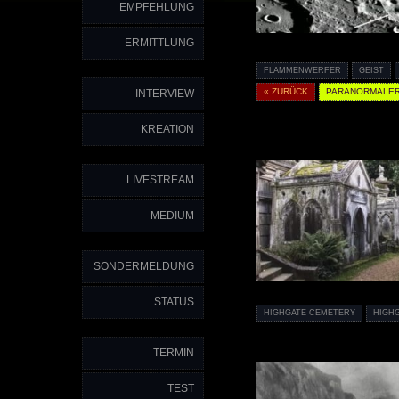
EMPFEHLUNG
ERMITTLUNG
FLAMMENWERFER
GEIST
« ZURÜCK
PARANORMALER
INTERVIEW
KREATION
LIVESTREAM
MEDIUM
SONDERMELDUNG
STATUS
HIGHGATE CEMETERY
HIGH
TERMIN
TEST