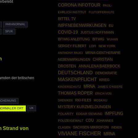
erbelebt
CORONA INFOTOUR
PAUL-
EHRLICH INSTITUT
FLUTOPFERHILFE
BITTEL TV
PARANORMAL
IMPFNEBENWIRKUNGEN
EU
COVID-19
SPUK
JUSTUS HOFFMANN
BITWIG ANLEITUNG
BITWIG
WUHAN
SERGEY FILBERT
LOFI
NEW YORK
MRNA-GENTHERAPIE
ANTHONY FAUCI
n
CHRISTIAN
NEBENWIRKUNGEN
DROSTEN
ANNALENA BAERBOCK
DEUTSCHLAND
DEMOKRATIE
amden der britischen
MASKENPFLICHT
KRIEG
MRNA
JAMES O'KEEFE
KINDERSCHUTZ
THOMAS RÖPER
ERICH VON
RKI-FILES
MOSKAU
DAENIKEN
SCHEINUNG
MYSTERY KURZMELDUNGEN
NORMALER ORT
UK
IMPFUNG
POLARITY
EDGAR SIEMUND
CDU
POLIZEIGEWALT
JOHANNES
SACHSEN-MIKROFON
m Strand von
CLASEN
INDIEN
VIVIANE FISCHER
MRNA