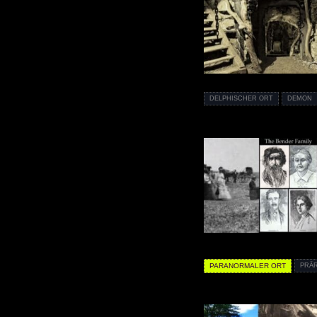
DELPHISCHER ORT
DEMON
PARANORMALER ORT
PRÄR