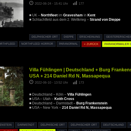
2022-06-24 - 15:41 Uhr
177
■ UK –
Northfleet
im
Gravesham
in
Kent
■ Schlachtfeld aus dem 2. Weltkrieg –
Strand von Dieppe
DELPHISCHER ORT
DIEPPE
ERSCHEINUNG
GEISTERERSCHE
ORTHFLEED
NORTHFLEED HORROR
PARANORMAL
« ZURÜCK
PARANORMALER 
Villa Fühlingen | Deutschland + Burg Frankens
USA + 214 Daniel Rd N, Massapequa
2022-06-10 - 13:52 Uhr
173
■ Deutschland – Köln –
Villa Fühlingen
■ USA – Utah –
Keith Cross
■ Deutschland – Darmstadt –
Burg Frankenstein
■ USA – New York –
214 Daniel Rd N, Massapequa
ENSTEIN
DARMSTADT
DELPHISCHE ORT
DELPHISCHER ORT
DEUTSCHLAND