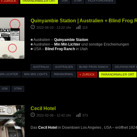
« ZURÜCK
PARANORMALER ORT
USA
UTAH
VILLA FÜHLINGEN
Quinyambie Station | Australien + Blind Frog
2022-06-10 - 13:22 Uhr
119
■ Australien –
Quinyambie Station
■ Australien –
Min Min Lichter
und sonstige Erscheinungen
■ USA –
Blind Frog Ranch
in Utah
AUSTRALIA
AUSTRALIEN
BLIND FROG RANCH
DELPHISCHER 
MIN LICHTER
MIN MIN LIGHTS
PARANORMAL
« ZURÜCK
PARANORMALER ORT
USA
UTAH
Cecil Hotel
2022-02-08 - 12:42 Uhr
373
Das
Cecil Hotel
in Downtown Los Angeles , USA – eröffnet 192