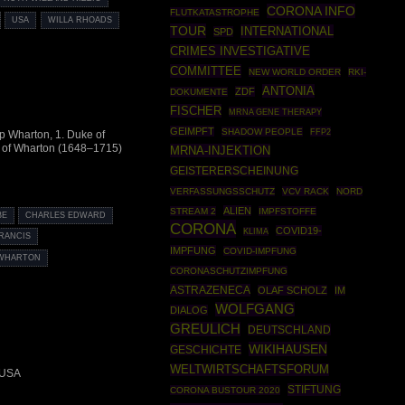
CORONA INFO
FLUTKATASTROPHE
USA
WILLA RHOADS
TOUR
INTERNATIONAL
SPD
CRIMES INVESTIGATIVE
COMMITTEE
NEW WORLD ORDER
RKI-
ANTONIA
ZDF
DOKUMENTE
FISCHER
MRNA GENE THERAPY
GEIMPFT
SHADOW PEOPLE
FFP2
p Wharton, 1. Duke of
 of Wharton (1648–1715)
MRNA-INJEKTION
GEISTERERSCHEINUNG
VERFASSUNGSSCHUTZ
VCV RACK
NORD
ALIEN
STREAM 2
IMPFSTOFFE
BE
CHARLES EDWARD
CORONA
COVID19-
KLIMA
FRANCIS
IMPFUNG
COVID-IMPFUNG
 WHARTON
CORONASCHUTZIMPFUNG
ASTRAZENECA
OLAF SCHOLZ
IM
WOLFGANG
DIALOG
GREULICH
DEUTSCHLAND
WIKIHAUSEN
GESCHICHTE
WELTWIRTSCHAFTSFORUM
 USA
STIFTUNG
CORONA BUSTOUR 2020