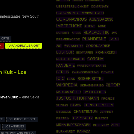
ÜBERSTERBLICHKEIT
COMIRNATY
CORONA INFO REVIVAL TOUR
 Bundesstaates New South
CORONAVIRUS
AGENDA 2030
IMPFPFLICHT
ALIENS
ARNE
REALPOLITIK
SCHMITT
JVA
KREBS
PLANDEMIE
E ORTE
EVENT
BREMERVÖRDE
201
CORONAKRISE
K
PARANORMALER ORT
大名 ASPHYX
BUSTOUR
FRANKREICH
BIOWAFFEN
CORONA-
PRÄ-ASTRONAUTIK
PANDEMIE
WIRTSCHAFTSKRISE
 Kult – Los
BERLIN
ZWANGSIMPFUNG
ORWELL
ICIC
ROGER BITTEL
LEAK
WIKIPEDIA
種TOP
UKRAINE-KRIEG
MARKUS SÖDER
TWITTER-FILES
Eleven Club
– eine Sekte
JUSTUS P. HOFFMANN
PROJECT
CHRISTOF MISERÉ
DÄMON
VERITAS
CHRISTENTUM
SYMBOLS
JEFFREY
3121534312
EPSTEIN
IMPFTOT
TE
DELPHISCHER ORT
MRNA-IMPFSCHADEN
ARNE
INTERVIEW
LOS ANGELES
KANADA
BURKHARDT
RUTH WIELAND RIZZIO