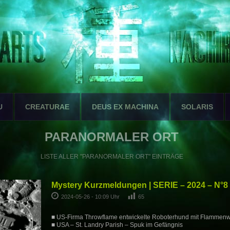
U
CREATURAE
DEUS EX MACHINA
SOLARIS
PARANORMALER ORT
LISTE ALLER "PARANORMALER ORT" EINTRÄGE
Mystery Kurzmeldungen | SERIE – 2024 – N°8
2024-05-26 - 10:09 Uhr
65
■ US-Firma Throwflame entwickelte Roboterhund mit Flammenw
■ USA – St. Landry Parish – Spuk im Gefängnis