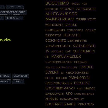
BOSCHIMO
ITALIEN
NDR
ELL
DOWNTOWN
JVA ROSDORF
NATO AKTE
ESOTERIC
YSTERIÖSE BERICHTE
ALLES AUSSER
MAINSTREAM
LL
TODESFÄLLE
TIEFER STAAT
IMPFTOD
WIDERSTAND
GRAPHENOXID
ICIC.LAW
DYATLOV PASS
DEUTSCHE
BUNDESTAG
ngeles
GESCHICHTE
GENTHERAPIE
ANTI-SPIEGEL-
MRNA-IMPFSTOFF
TV
QUERDENKEN
UAP
POLY GRID
MARKUS FIEDLER
FBI
IMPFZWANG
TRANSKOMMUNIKATION
SAMUEL
KÜNSTLICHE INTELLIGENZ
ECKERT
HEIKO SCHÖNING
3G
 BRIDGE
DELPHISCH
PARANORMAL
GLITCH
HORROR
NAVAHO
NAVAJO
PCR TEST
ERICH VON DÄNIKEN
BOSCHIMO-NEWS
MWGFD
NWO
UFO
BUNDESWEHR
NORD STREAM 1
ZENSUR
UKRAINE-KONFLIKT
SUCHARIT BHAKDI
MRNA GEN-