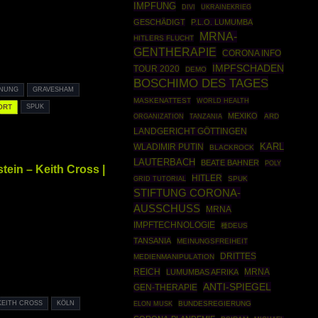
IMPFUNG
UKRAINEKRIEG
DIVI
GESCHÄDIGT
P.L.O. LUMUMBA
MRNA-
HITLERS FLUCHT
GENTHERAPIE
CORONA INFO
IMPFSCHADEN
TOUR 2020
DEMO
BOSCHIMO DES TAGES
INUNG
GRAVESHAM
MASKENATTEST
WORLD HEALTH
ORT
SPUK
MEXIKO
ORGANIZATION
ARD
TANZANIA
LANDGERICHT GÖTTINGEN
WLADIMIR PUTIN
KARL
BLACKROCK
LAUTERBACH
BEATE BAHNER
POLY
tein – Keith Cross |
HITLER
GRID TUTORIAL
SPUK
STIFTUNG CORONA-
AUSSCHUSS
MRNA
IMPFTECHNOLOGIE
種DEUS
TANSANIA
MEINUNGSFREIHEIT
DRITTES
MEDIENMANIPULATION
REICH
MRNA
LUMUMBAS AFRIKA
ANTI-SPIEGEL
GEN-THERAPIE
KEITH CROSS
KÖLN
BUNDESREGIERUNG
ELON MUSK