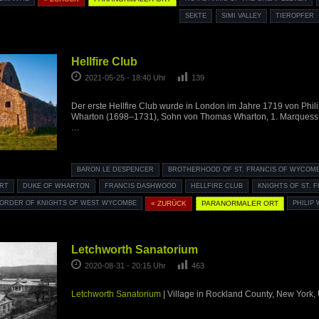
SEKTE
SIMI VALLEY
TIEROPFER
Hellfire Club
2021-05-25 - 18:40 Uhr
139
Der erste Hellfire Club wurde in London im Jahre 1719 von Phili
Wharton (1698–1731), Sohn von Thomas Wharton, 1. Marquess
…
BARON LE DESPENCER
BROTHERHOOD OF ST. FRANCIS OF WYCOM
ORT
DUKE OF WHARTON
FRANCIS DASHWOOD
HELLFIRE CLUB
KNIGHTS OF ST. 
ORDER OF KNIGHTS OF WEST WYCOMBE
« ZURÜCK
PARANORMALER ORT
PHILIP
Letchworth Sanatorium
2020-08-31 - 20:15 Uhr
463
Letchworth Sanatorium
| Village in Rockland County, New York,