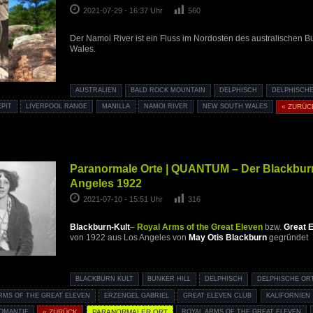
2021-07-29 - 16:37 Uhr
560
Der Namoi River ist ein Fluss im Nordosten des australischen
Wales.
AUSTRALIEN
BALD ROCK MOUNTAIN
DELPHISCH
DELPHISCH
EPIT
LIVERPOOL RANGE
MANILLA
NAMOI RIVER
NEW SOUTH WALES
« ZURÜC
Paranormale Orte | QUANTUM – Der Blackburn
Angeles 1922
2021-07-10 - 15:51 Uhr
316
Blackburn-Kult
–
Royal Arms of the Great Eleven
bzw.
Great 
von 1922 aus Los Angeles von
May Otis Blackburn
gegründet
BLACKBURN KULT
BUNKER HILL
DELPHISCH
DELPHISCHE OR
RMS OF THE GREAT ELEVEN
ERZENGEL GABRIEL
GREAT ELEVEN CLUB
KALIFORNIEN
OMANTIE
« ZURÜCK
PARANORMALER ORT
ROYAL ARMS OF THE GREAT ELEVEN