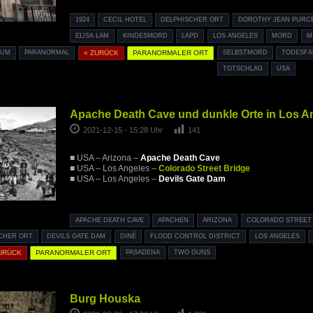
1924
CECIL HOTEL
DELPHISCHER ORT
DOROTHY JEAN PURC
ELISA LAM
KINDESMORD
LAPD
LOS ANGELES
MORD
M
IUM
PARANORMAL
« ZURÜCK
PARANORMALER ORT
SELBSTMORD
TODESFA
TOTSCHLAG
USA
Apache Death Cave und dunkle Orte in Los A
2021-12-15 - 15:28 Uhr
141
■ USA – Arizona –
Apache Death Cave
■ USA – Los Angeles –
Colorado Street Bridge
■ USA – Los Angeles –
Devils Gate Dam
APACHE DEATH CAVE
APACHEN
ARIZONA
COLORADO STREET
CHER ORT
DEVILS GATE DAM
DINÉ
FLOOD CONTROL DISTRICT
LOS ANGELES
URÜCK
PARANORMALER ORT
PASADENA
TWO GUNS
Burg Houska