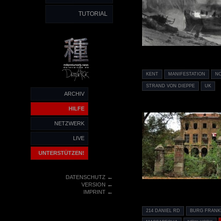
TUTORIAL
KENT
MANIFESTATION
N
STRAND VON DIEPPE
UK
ARCHIV
HILFE
NETZWERK
LIVE
UNTERSTÜTZEN!
←
DATENSCHUTZ
←
VERSION
←
IMPRINT
214 DANIEL RD
BURG FRANK