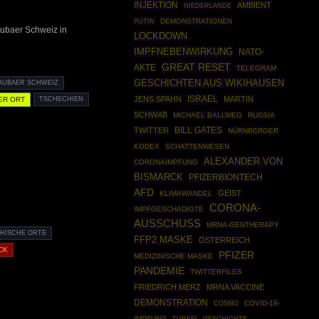
INJEKTION
AMBIENT
NIEDERLANDE
PUTIN
DEMONSTRATIONEN
aubaer Schweiz in
LOCKDOWN
IMPFNEBENWIRKUNG
NATO-
GREAT RESET
AKTE
TELEGRAM
GESCHICHTEN AUS WIKIHAUSEN
AUBAER SCHWEIZ
ISRAEL
JENS SPAHN
MARTIN
ER ORT
TSCHECHIEN
SCHWAB
MICHAEL BALLWEG
RUSSIA
TWITTER
BILL GATES
NÜRNBERGER
KODEX
SCHATTENWESEN
ALEXANDER VON
CORONAIMPFUNG
BISMARCK
PFIZERBIONTECH
AFD
GEIST
KLIMAWANDEL
CORONA-
IMPFGESCHÄDIGTE
AUSSCHUSS
MRNA-GENTHERAPY
HISCHE ORTE
FFP2 MASKE
ÖSTERREICH
CK
PFIZER
MEDIZINISCHE MASKE
PANDEMIE
TWITTERFILES
FRIEDRICH MERZ
MRNA VACCINE
DEMONSTRATION
COSMO
COVID-19-
IMPFUNG
TÜRKEI
GESCHICHTE