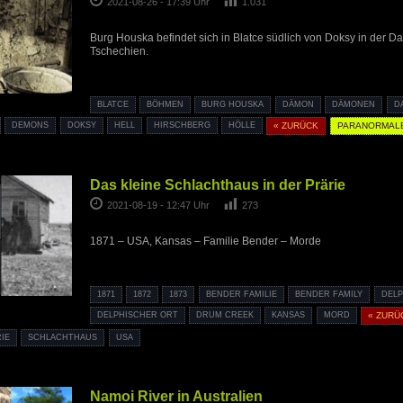
2021-08-26 - 17:39 Uhr
1.031
Burg Houska befindet sich in Blatce südlich von Doksy in der D
Tschechien.
BLATCE
BÖHMEN
BURG HOUSKA
DÄMON
DÄMONEN
D
DEMONS
DOKSY
HELL
HIRSCHBERG
HÖLLE
« ZURÜCK
PARANORMAL
Das kleine Schlachthaus in der Prärie
2021-08-19 - 12:47 Uhr
273
1871 – USA, Kansas – Familie Bender – Morde
1871
1872
1873
BENDER FAMILIE
BENDER FAMILY
DELP
DELPHISCHER ORT
DRUM CREEK
KANSAS
MORD
« ZURÜ
IE
SCHLACHTHAUS
USA
Namoi River in Australien