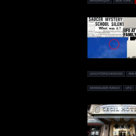
MASSAPEQUA
NEW YORK
LEUCHTERSCHEINUNG
MIN 
SKINWALKER RANCH
UFO