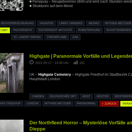
■ Paraquay – Neugeborenes stirbt und wird nach Stunden wied
■ Strukturen auf dem Mond
GEISTERERSCHEINUNG
HAUNTED
LARRY SANDERS
MEXIKO
MYTHEN METZGER
 ORT
POLTERGEIST
POLTERGEIST AKTIVITÄT
ROBOTERHUND
SCHATTENWESEN
ST. LANDRY PARISH
THROWFLAME
USA
Highgate | Paranormale Vorfälle und Legende
2022-09-17 - 14:38 Uhr
162
UK –
Highgate Cemetery
– Highgate Friedhof im Stadtbezirk C
Hauptstadt London
CAMDEN
DELPHISCHER ORT
GEIST
GEISTER
GEISTERER
GATE FRIEDHOF
LONDON
MYTHEN METZGER
PARANORMAL
« ZURÜCK
PARA
Der Northfleed Horror – Mysteriöse Vorfälle a
Dieppe