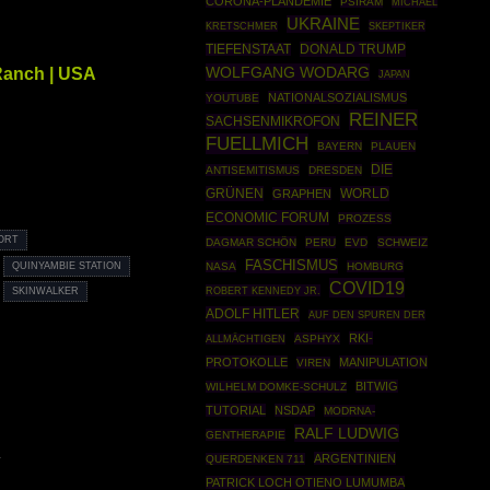
CORONA-PLANDEMIE
PSIRAM
MICHAEL
UKRAINE
SKEPTIKER
KRETSCHMER
DONALD TRUMP
TIEFENSTAAT
WOLFGANG WODARG
 Ranch | USA
JAPAN
NATIONALSOZIALISMUS
YOUTUBE
REINER
SACHSENMIKROFON
FUELLMICH
BAYERN
PLAUEN
DIE
ANTISEMITISMUS
DRESDEN
GRÜNEN
WORLD
GRAPHEN
ECONOMIC FORUM
PROZESS
ORT
DAGMAR SCHÖN
PERU
EVD
SCHWEIZ
FASCHISMUS
QUINYAMBIE STATION
NASA
HOMBURG
COVID19
ROBERT KENNEDY JR.
SKINWALKER
ADOLF HITLER
AUF DEN SPUREN DER
RKI-
ASPHYX
ALLMÄCHTIGEN
PROTOKOLLE
MANIPULATION
VIREN
BITWIG
WILHELM DOMKE-SCHULZ
TUTORIAL
NSDAP
MODRNA-
RALF LUDWIG
GENTHERAPIE
4
ARGENTINIEN
QUERDENKEN 711
PATRICK LOCH OTIENO LUMUMBA