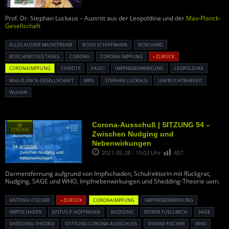
Prof. Dr. Stephan Luckaus – Austritt aus der Leopoldina und der
Max-Planck-
Gesellschaft
ALLES AUSSER MAINSTREAM
BODO SCHIFFMANN
BOSCHIMO
BOSCHIMO DES TAGES
CORONA
CORONA IMPFUNG
« ZURÜCK
CORONAIMPFUNG
COVID19
FAUCI
IMPFNEBENWIRKUNG
LEOPOLDINA
MAX-PLANCK-GESELLSCHAFT
MPG
STEPHAN LUCKAUS
UNFRUCHTBARKEIT
WUHAN
Corona-Ausschuß | SITZUNG 54 –
種
STREAM
Zwischen Nudging und
Nebenwirkungen
2021-05-28 - 15:03 Uhr
457
Darmentfernung aufgrund von Impfschaden, Schulrektorin mit Rückgrat,
Nudging, SAGE und WHO, Impfnebenwirkungen und Shedding-Theorie uvm.
ANTONIA FISCHER
« ZURÜCK
CORONAIMPFUNG
IMPFNEBENWIRKUNG
IMPFSCHADEN
JUSTUS P. HOFFMANN
NUDGING
REINER FUELLMICH
SAGE
SHEDDING-THEORIE
STIFTUNG CORONA-AUSSCHUSS
VIVIANE FISCHER
WHO