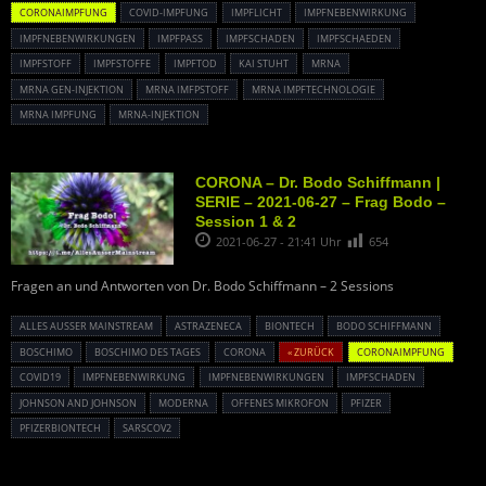
CORONAIMPFUNG
COVID-IMPFUNG
IMPFLICHT
IMPFNEBENWIRKUNG
IMPFNEBENWIRKUNGEN
IMPFPASS
IMPFSCHADEN
IMPFSCHAEDEN
IMPFSTOFF
IMPFSTOFFE
IMPFTOD
KAI STUHT
MRNA
MRNA GEN-INJEKTION
MRNA IMFPSTOFF
MRNA IMPFTECHNOLOGIE
MRNA IMPFUNG
MRNA-INJEKTION
CORONA – Dr. Bodo Schiffmann |
SERIE – 2021-06-27 – Frag Bodo –
Session 1 & 2
2021-06-27 - 21:41 Uhr
654
Fragen an und Antworten von Dr. Bodo Schiffmann – 2 Sessions
ALLES AUSSER MAINSTREAM
ASTRAZENECA
BIONTECH
BODO SCHIFFMANN
BOSCHIMO
BOSCHIMO DES TAGES
CORONA
« ZURÜCK
CORONAIMPFUNG
COVID19
IMPFNEBENWIRKUNG
IMPFNEBENWIRKUNGEN
IMPFSCHADEN
JOHNSON AND JOHNSON
MODERNA
OFFENES MIKROFON
PFIZER
PFIZERBIONTECH
SARSCOV2