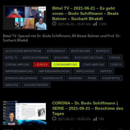
Bittel TV – 2021-06-21 – Es geht
voran – Bodo Schiffmann – Beate
Bahner – Sucharit Bhakdi
2021-06-23 - 19:47 Uhr
1.593
Bittel TV -Spezial mit Dr. Bodo Schiffmann, RA Beate Bahner und Prof. Dr.
Sucharit Bhakdi
ALLES AUSSER MAINSTREAM
ASTRAZENACA
BEATE BAHNER
BIONTECH
BITTEL TV
BODO SCHIFFMANN
BOSCHIMO
BOSCHIMO DES TAGES
CORONA
CORONA IMPFUNG
« ZURÜCK
CORONAIMPFUNG
COVID-IMPFUNG
COVID19
IMPFNEBENWIRKUNG
IMPFNEBENWIRKUNGEN
IMPFSCHADEN
IMPFTOD
JOHNSON UND JOHNSON
KINDERSCHUTZ
MODERNA
PFIZER
ROGER BITTEL
SARSCOV2
SUCHARIT BHAKDI
CORONA – Dr. Bodo Schiffmann |
SERIE – 2021-06-21 – Boschimo des
Tages
2021-06-21 - 18:56 Uhr
743