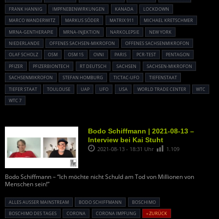
FRANK HANNIG
IMPFNEBENWIRKUNGEN
KANADA
LOCKDOWN
MARCO WANDERWITZ
MARKUS SÖDER
MATRIX 911
MICHAEL KRETSCHMER
MRNA-GENTHERAPIE
MRNA-INJEKTION
NARKOLEPSIE
NEW YORK
NIEDERLANDE
OFFENES SACHSEN-MIKROFON
OFFENES SACHSENMIKROFON
OLAF SCHOLZ
OSM
OSM 15
OVNI
PARIS
PCR-TEST
PENTAGON
PFIZER
PFIZERBIONTECH
RT DEUTSCH
SACHSEN
SACHSEN-MIKROFON
SACHSENMIKROFON
STEFAN HOMBURG
TICTAC-UFO
TIEFENSTAAT
TIEFER STAAT
TOULOUSE
UAP
UFO
USA
WORLD TRADE CENTER
WTC
WTC 7
Bodo Schiffmann | 2021-08-13 –
Interview bei Kai Stuht
2021-08-13 - 18:31 Uhr
1.109
Bodo Schiffmann – “Ich möchte nicht Schuld am Tod von Millionen von
Menschen sein!”
ALLES AUSSER MAINSTREAM
BODO SCHIFFMANN
BOSCHIMO
BOSCHIMO DES TAGES
CORONA
CORONA IMPFUNG
« ZURÜCK