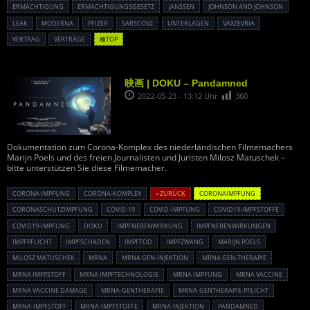
ERMÄCHTIGUNG
ERMÄCHTIGUNGSGESETZ
JANSSEN
JOHNSON AND JOHNSON
LEAK
MODERNA
PFIZER
SARSCOV2
UNTERLAGEN
VAXZEVRIA
VERTRAG
VERTRÄGE
種TOP
映画 | DOKU – Pandamned
2022-05-23 - 13:12 Uhr
360
Dokumentation zum Corona-Komplex des niederländischen Filmemachers
Marijn Poels und des freien Journalisten und Juristen Milosz Matuschek –
bitte unterstützen Sie diese Filmemacher.
CORONA IMPFUNG
CORONA-KOMPLEX
« ZURÜCK
CORONAIMPFUNG
CORONASCHUTZIMPFUNG
COVID-19
COVID-IMPFUNG
COVID19-IMPFSTOFFE
COVID19-IMPFUNG
DOKU
IMPFNEBENWIRKUNG
IMPFNEBENWIRKUNGEN
IMPFPFLICHT
IMPFSCHADEN
IMPFTOD
IMPFZWANG
MARIJN POELS
MILOSZ MATUSCHEK
MRNA
MRNA GEN-INJEKTION
MRNA GEN-THERAPIE
MRNA IMFPSTOFF
MRNA IMPFTECHNOLOGIE
MRNA IMPFUNG
MRNA VACCINE
MRNA VACCINE DAMAGE
MRNA-GENTHERAPIE
MRNA-GENTHERAPIE-PFLICHT
MRNA-IMPFSTOFF
MRNA-IMPFSTOFFE
MRNA-INJEKTION
PANDAMNED