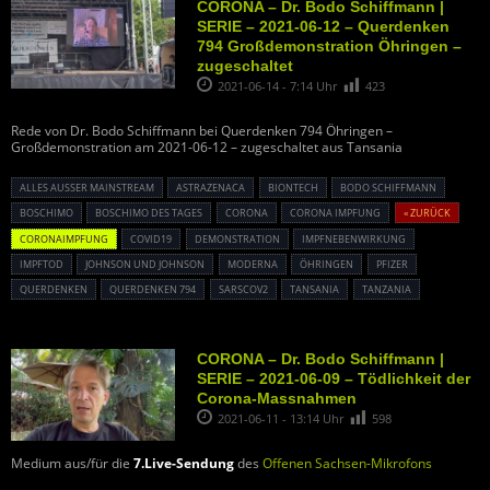
CORONA – Dr. Bodo Schiffmann |
SERIE – 2021-06-12 – Querdenken
794 Großdemonstration Öhringen –
zugeschaltet
2021-06-14 - 7:14 Uhr
423
Rede von Dr. Bodo Schiffmann bei Querdenken 794 Öhringen –
Großdemonstration am 2021-06-12 – zugeschaltet aus Tansania
ALLES AUSSER MAINSTREAM
ASTRAZENACA
BIONTECH
BODO SCHIFFMANN
BOSCHIMO
BOSCHIMO DES TAGES
CORONA
CORONA IMPFUNG
« ZURÜCK
CORONAIMPFUNG
COVID19
DEMONSTRATION
IMPFNEBENWIRKUNG
IMPFTOD
JOHNSON UND JOHNSON
MODERNA
ÖHRINGEN
PFIZER
QUERDENKEN
QUERDENKEN 794
SARSCOV2
TANSANIA
TANZANIA
CORONA – Dr. Bodo Schiffmann |
SERIE – 2021-06-09 – Tödlichkeit der
Corona-Massnahmen
2021-06-11 - 13:14 Uhr
598
Medium aus/für die
7.Live-Sendung
des
Offenen Sachsen-Mikrofons