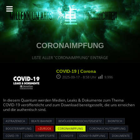
CORONAIMPFUNG
LISTE ALLER "CORONAIMPFUNG" EINTRÄGE
COVID-19 | Corona
2025-09-17 - 8:58 Uhr
9.996
In diesem Quantum werden Medien, Leaks & Dokumente zum Thema
COVID-19 veröffentlicht und zum Download bereitgestellt, die uns erreichen
und die authentisch sind.
ASTRAZENECA
BEATE BAHNER
BEVÖLKERUNGSSCHUTZGESETZ
BIONTECH
BOOSTERIMPFUNG
« ZURÜCK
CORONAIMPFUNG
CORONASCHUTZIMPFUNG
COVID-19
COVID-19 IMPFSTOFFE
COVID19
COVID19-IMPFUNG
DOKUMENTE