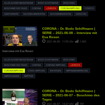
ALLES AUSSER MAINSTREAM
BODO SCHIFFMANN
BOSCHIMO
BOSCHIMO DES TAGES
CORONA
« ZURÜCK
CORONAIMPFUNG
COVID19
GENTHERAPIE
SACHSEN-MIKROFON
SACHSENMIKROFON
SARSCOV2
CORONA – Dr. Bodo Schiffmann |
種
STREAM
SERIE – 2021-06-08 – Interview mit
Eva Rosen
2021-06-09 - 11:05 Uhr
1.003
Interview mit Eva Rosen
ALLES AUSSER MAINSTREAM
BODO SCHIFFMANN
BOSCHIMO
BOSCHIMO DES TAGES
CORONA
CORONA IMPFUNG
« ZURÜCK
CORONAIMPFUNG
COVID-IMPFUNG
EVA ROSEN
IMPFNEBENWIRKUNG
IMPFSCHADEN
IMPFTOD
CORONA – Dr. Bodo Schiffmann |
SERIE – 2021-06-07 – Boschimo des
Tages
2021-06-07 - 13:27 Uhr
797