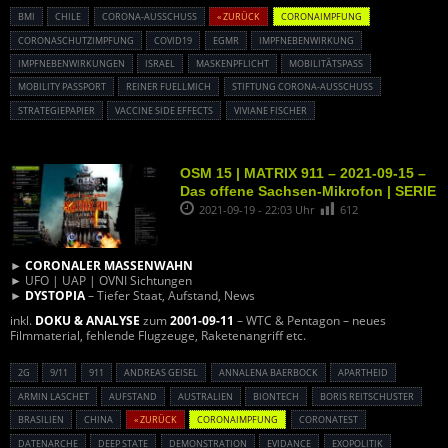
BMI
CHILE
CORONA-AUSSCHUSS
« ZURÜCK
CORONAIMPFUNG
CORONASCHUTZIMPFUNG
COVID19
EGMR
IMPFNEBENWIRKUNG
IMPFNEBENWIRKUNGEN
ISRAEL
MASKENPFLICHT
MOBILITÄTSPASS
MOBILITY PASSPORT
REINER FUELLMICH
STIFTUNG CORONA-AUSSCHUSS
STRATEGIEPAPIER
VACCINE SIDE EFFECTS
VIVIANE FISCHER
OSM 15 | MATRIX 911 – 2021-09-15 –
Das offene Sachsen-Mikrofon | SERIE
2021-09-19 - 22:03 Uhr
612
►
CORONALER MASSENWAHN
► UFO | UAP | OVNI Sichtungen
►
DYSTOPIA
– Tiefer Staat, Aufstand, News
inkl.
DOKU & ANALYSE
zum
2001-09-11
– WTC & Pentagon – neues
Filmmaterial, fehlende Flugzeuge, Raketenangriff etc.
2G
9/11
911
ANDREAS GEISEL
ANNALENA BAERBOCK
APARTHEID
ARMIN LASCHET
AUFSTAND
AUSTRALIEN
BIONTECH
BORIS REITSCHUSTER
BRASILIEN
CHINA
« ZURÜCK
CORONAIMPFUNG
CORONATEST
DATENARCHE
DEEP STATE
DEMONSTRATION
EVIDANCE
EXOPOLITIK