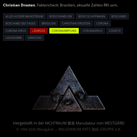
Christian Drosten
, Faktencheck: Brasilien, aktuelle Zahlen RKI uvm.
ALLES AUSSER MAINSTREAM
BODO RAMELOW
BODO SCHIFFMANN
BOSCHIMO
BOSCHIMO DES TAGES
BRASILIEN
CHRISTIAN DROSTEN
CORONA
CORONA VIRUS
« ZURÜCK
CORONAIMPFUNG
CORONAVIRUS
COVID19
LOCKDOWN
SARSCOV2
Powered By :
Hergestellt in der
von
NICHTRAUM 製造 Manufaktur
WESTGÅRD
Westgård
MILLENNIUM ARTS 勤続 GRUPPE e.K.
© 1994-2026
→