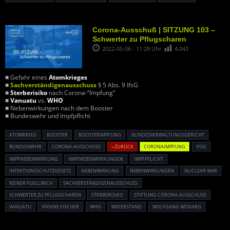
Corona-Ausschuß | SITZUNG 103 –
Schwerter zu Pflugscharen
2022-05-06 - 11:28 Uhr
4.043
■ Gefahr eines
Atomkrieges
■
Sachverständigenausschuss
§ 5 Abs. 9 IfsG
■
Sterberisiko
nach Corona-“Impfung”
■
Vanuatu
vs.
WHO
■ Nebenwirkungen nach dem Booster
■ Bundeswehr und Impfpflicht
ATOMKRIEG
BOOSTER
BOOSTERIMPFUNG
BUNDESVERWALTUNGSGERICHT
BUNDESWEHR
CORONA-AUSSCHUSS
« ZURÜCK
CORONAIMPFUNG
IFSG
IMPFNEBENWIRKUNG
IMPFNEBENWIRKUNGEN
IMPFPFLICHT
INFEKTIONSSCHUTZGESETZ
NEBENWIRKUNG
NEBENWIRKUNGEN
NUCLEAR WAR
REINER FUELLMICH
SACHVERSTÄNDIGENAUSSCHUSS
SCHWERTER ZU PFLUGSCHAREN
STERBERISIKO
STIFTUNG CORONA-AUSSCHUSS
VANUATU
VIVIANE FISCHER
WHO
WIDERSTAND
WOLFGANG WODARG