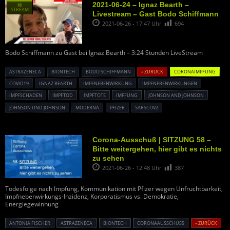
2021-06-24 – Ignaz Bearth –
種
STREAM
Livestream – Gast Bodo Schiffmann
2021-06-26 - 17:47 Uhr
694
Bodo Schiffmann zu Gast bei Ignaz Bearth – 3:24 Stunden LiveStream
ASTRAZENECA
BIONTECH
BODO SCHIFFMANN
« ZURÜCK
CORONAIMPFUNG
COVID19
IGNAZ BEARTH
IMPFNEBENWIRKUNG
IMPFNEBENWIRKUNGEN
IMPFSCHADEN
IMPFTOD
IMPFTOTE
IMPFUNG
JOHNSON AND JOHNSON
JOHNSON UND JOHNSON
MODERNA
PFIZER
SARSCOV2
Corona-Ausschuß | SITZUNG 58 –
Bitte weitergehen, hier gibt es nichts
zu sehen
2021-06-26 - 12:48 Uhr
387
Todesfolge nach Impfung, Kommunikation mit Pfizer wegen Unfruchtbarkeit,
Impfnebenwirkungs-Inzidenz, Korporatismus vs. Demokratie,
Energiegewinnung
ANTONIA FISCHER
ASTRAZENECA
BIONTECH
CORONAAUSSCHUSS
« ZURÜCK