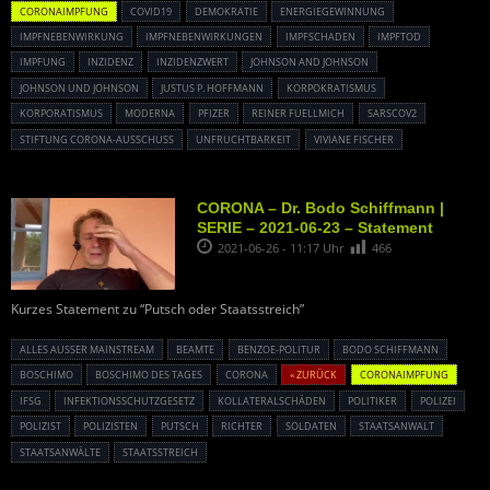
CORONAIMPFUNG
COVID19
DEMOKRATIE
ENERGIEGEWINNUNG
IMPFNEBENWIRKUNG
IMPFNEBENWIRKUNGEN
IMPFSCHADEN
IMPFTOD
IMPFUNG
INZIDENZ
INZIDENZWERT
JOHNSON AND JOHNSON
JOHNSON UND JOHNSON
JUSTUS P. HOFFMANN
KORPOKRATISMUS
KORPORATISMUS
MODERNA
PFIZER
REINER FUELLMICH
SARSCOV2
STIFTUNG CORONA-AUSSCHUSS
UNFRUCHTBARKEIT
VIVIANE FISCHER
CORONA – Dr. Bodo Schiffmann |
SERIE – 2021-06-23 – Statement
2021-06-26 - 11:17 Uhr
466
Kurzes Statement zu “Putsch oder Staatsstreich”
ALLES AUSSER MAINSTREAM
BEAMTE
BENZOE-POLITUR
BODO SCHIFFMANN
BOSCHIMO
BOSCHIMO DES TAGES
CORONA
« ZURÜCK
CORONAIMPFUNG
IFSG
INFEKTIONSSCHUTZGESETZ
KOLLATERALSCHÄDEN
POLITIKER
POLIZEI
POLIZIST
POLIZISTEN
PUTSCH
RICHTER
SOLDATEN
STAATSANWALT
STAATSANWÄLTE
STAATSSTREICH