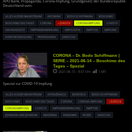
APO Bank, Propaganda, Corona-Impfung, Grundgesetz der Bundesrepublik
Deutschland uvm.
ALLES AUSSER MAINSTREAM
APO BANK
BODO SCHIFFMANN
BOSCHIMO
BOSCHIMO DES TAGES
CORONA
« ZURÜCK
CORONAIMPFUNG
COVID19
GRUNDGESETZ
IMPFNEBENWIRKUNG
IMPFSTOFFE
IMPFTOD
IMPFUNG
KONTOKÜNDIGUNG
PROPAGANDA
SARSCOV2
CORONA – Dr. Bodo Schiffmann |
SERIE – 2021-06-14 – Boschimo des
Tages – Spezial
2021-06-15 - 8:57 Uhr
1.681
Spezial zur COVID-19 Impfung
ALLES AUSSER MAINSTREAM
ASTRAZENACA
BIONTECH
BODO SCHIFFMANN
BOSCHIMO
BOSCHIMO DES TAGES
CORONA
CORONA IMPFUNG
« ZURÜCK
CORONAIMPFUNG
COVID19
IMPFNEBENWIRKUNG
IMPFTOD
JOHNSON UND JOHNSON
MODERNA
PANDEMIE
PFIZER
SARSCOV2