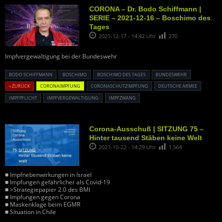
CORONA – Dr. Bodo Schiffmann |
SERIE – 2021-12-16 – Boschimo des
Tages
2021-12-17 - 14:42 Uhr
270
Impfvergewaltigung bei der Bundeswehr
BODO SCHIFFMANN
BOSCHIMO
BOSCHIMO DES TAGES
BUNDESWEHR
« ZURÜCK
CORONAIMPFUNG
CORONASCHUTZIMPFUNG
DEUTSCHE ARMEE
IMPFPFLICHT
IMPFVERGEWALTIGUNG
IMPFZWANG
Corona-Ausschuß | SITZUNG 75 –
Hinter tausend Stäben keine Welt
2021-10-22 - 14:29 Uhr
1.564
■ Impfnebenwirkungen in Israel
■ Impfungen gefährlicher als Covid-19
■ >Strategiepapier 2.0 des BMI
■ Impfungen gegen Corona
■ Maskenklage beim EGMR
■ Situation in Chile