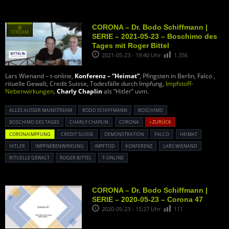
CORONA – Dr. Bodo Schiffmann |
種
STREAM
SERIE – 2021-05-23 – Boschimo des
Tages mit Roger Bittel
2021-05-23 - 19:40 Uhr
1.356
Lars Wienand – t-online,
Konferenz – “Heimat”
, Pfingsten in Berlin, Falco ,
rituelle Gewalt, Credit Suisse, Todesfälle durch Impfung,
Impfstoff-
Nebenwirkungen
,
Charly Chaplin
als “Hitler” uvm.
ALLES AUSSER MAINSTREAM
BODO SCHIFFMANN
BOSCHIMO
BOSCHIMO DES TAGES
CHARLY CHAPLIN
CORONA
« ZURÜCK
CORONAIMPFUNG
CREDIT SUISSE
DEMONSTRATION
FALCO
HEIMAT
HITLER
IMPFNEBENWIRKUNG
IMPFTOD
KONFERENZ
LARS WIENAND
RITUELLE GEWALT
ROGER BITTEL
T-ONLINE
CORONA – Dr. Bodo Schiffmann |
SERIE – 2020-05-23 – Corona 47
2020-05-23 - 15:27 Uhr
111