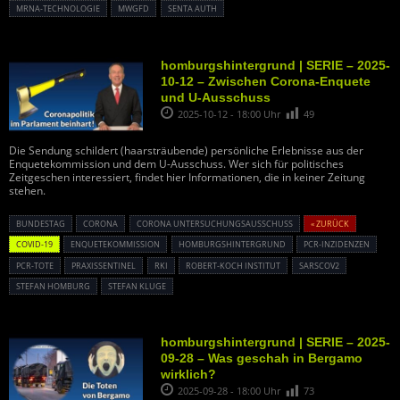
MRNA-TECHNOLOGIE
MWGFD
SENTA AUTH
homburgshintergrund | SERIE – 2025-
10-12 – Zwischen Corona-Enquete
und U-Ausschuss
2025-10-12 - 18:00 Uhr
49
Die Sendung schildert (haarsträubende) persönliche Erlebnisse aus der
Enquetekommission und dem U-Ausschuss. Wer sich für politisches
Zeitgeschen interessiert, findet hier Informationen, die in keiner Zeitung
stehen.
BUNDESTAG
CORONA
CORONA UNTERSUCHUNGSAUSSCHUSS
« ZURÜCK
COVID-19
ENQUETEKOMMISSION
HOMBURGSHINTERGRUND
PCR-INZIDENZEN
PCR-TOTE
PRAXISSENTINEL
RKI
ROBERT-KOCH INSTITUT
SARSCOV2
STEFAN HOMBURG
STEFAN KLUGE
homburgshintergrund | SERIE – 2025-
09-28 – Was geschah in Bergamo
wirklich?
2025-09-28 - 18:00 Uhr
73