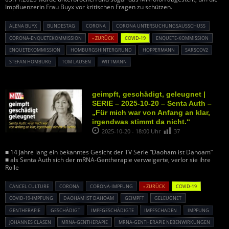
Impfluenzerin Frau Buyx vor kritischen Fragen zu schützen.
ALENA BUYX
BUNDESTAG
CORONA
CORONA UNTERSUCHUNGSAUSSCHUSS
CORONA-ENQUETEKOMMISSION
« ZURÜCK
COVID-19
ENQUETE-KOMMISSION
ENQUETEKOMMISSION
HOMBURGSHINTERGRUND
HOPPERMANN
SARSCOV2
STEFAN HOMBURG
TOM LAUSEN
WITTMANN
geimpft, geschädigt, geleugnet |
SERIE – 2025-10-20 – Senta Auth –
„Für mich war von Anfang an klar,
irgendwas stimmt da nicht.“
2025-10-20 - 18:00 Uhr
37
■ 14 Jahre lang ein bekanntes Gesicht der TV Serie “Daoham ist Dahoam”
■ als Senta Auth sich der mRNA-Gentherapie verweigerte, verlor sie ihre
Rolle
CANCEL CULTURE
CORONA
CORONA-IMPFUNG
« ZURÜCK
COVID-19
COVID-19-IMPFUNG
DAOHAM IST DAHOAM
GEIMPFT
GELEUGNET
GENTHERAPIE
GESCHÄDIGT
IMPFGESCHÄDIGTE
IMPFSCHADEN
IMPFUNG
JOHANNES CLASEN
MRNA-GENTHERAPIE
MRNA-GENTHERAPIE NEBENWIRKUNGEN