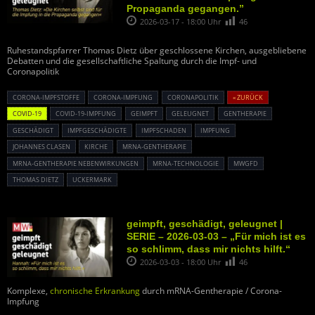
Propaganda gegangen.”
2026-03-17 - 18:00 Uhr
46
Ruhestandspfarrer Thomas Dietz über geschlossene Kirchen, ausgebliebene
Debatten und die gesellschaftliche Spaltung durch die Impf- und
Coronapolitik
CORONA-IMPFSTOFFE
CORONA-IMPFUNG
CORONAPOLITIK
« ZURÜCK
COVID-19
COVID-19-IMPFUNG
GEIMPFT
GELEUGNET
GENTHERAPIE
GESCHÄDIGT
IMPFGESCHÄDIGTE
IMPFSCHADEN
IMPFUNG
JOHANNES CLASEN
KIRCHE
MRNA-GENTHERAPIE
MRNA-GENTHERAPIE NEBENWIRKUNGEN
MRNA-TECHNOLOGIE
MWGFD
THOMAS DIETZ
UCKERMARK
geimpft, geschädigt, geleugnet |
SERIE – 2026-03-03 – „Für mich ist es
so schlimm, dass mir nichts hilft.“
2026-03-03 - 18:00 Uhr
46
Komplexe,
chronische Erkrankung
durch mRNA-Gentherapie / Corona-
Impfung