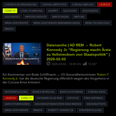
CHRONISCHE ERKRANKUNG
CORONA-IMPFSTOFFE
CORONA-IMPFUNG
« ZURÜCK
COVID-19
COVID-19-IMPFUNG
GEIMPFT
GELEUGNET
GENTHERAPIE
GESCHÄDIGT
IMPFGESCHÄDIGTE
IMPFSCHADEN
IMPFUNG
MRNA-GENTHERAPIE
MRNA-GENTHERAPIE NEBENWIRKUNGEN
MRNA-TECHNOLOGIE
MWGFD
Datenarche | AD REM → Robert
Kennedy Jr. “Regierung macht Ärzte
zu Vollstreckern von Staatspolitik” |
2026-02-03
2026-03-02 - 14:34 Uhr
15.327
Ein Kommentar von Bodo Schiffmann → US-Gesundheitsminister
Robert F.
Kennedy Jr.
hat die deutsche Regierung öffentlich wegen des Vorgehens in
der Corona-Krise kritisiert.
ÄRZTEVERFOLGUNG
BIANCA WITZSCHEL
BODO SCHIFFMANN
CORONA-KRISE
« ZURÜCK
COVID-19
DATENARCHE AD REM
DIKTATUR
FREIE ARZTWAHL
GERICHTSVERFAHREN
GESUNDHEITSMINISTERIN NINA WARKEN
MASKENATTESTE
MRNA-GENTHERAPIE
MWGFD
ROBERT F. KENNEDY JR.
STRAFVERFOLGUNG