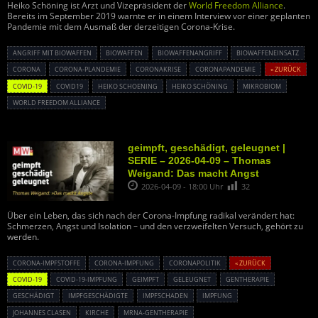
Heiko Schöning ist Arzt und Vizepräsident der
World Freedom Alliance
.
Bereits im September 2019 warnte er in einem Interview vor einer geplanten
Pandemie mit dem Ausmaß der derzeitigen Corona-Krise.
ANGRIFF MIT BIOWAFFEN
BIOWAFFEN
BIOWAFFENANGRIFF
BIOWAFFENEINSATZ
CORONA
CORONA-PLANDEMIE
CORONAKRISE
CORONAPANDEMIE
« ZURÜCK
COVID-19
COVID19
HEIKO SCHOENING
HEIKO SCHÖNING
MIKROBIOM
WORLD FREEDOM ALLIANCE
geimpft, geschädigt, geleugnet |
SERIE – 2026-04-09 – Thomas
Weigand: Das macht Angst
2026-04-09 - 18:00 Uhr
32
Über ein Leben, das sich nach der Corona-Impfung radikal verändert hat:
Schmerzen, Angst und Isolation – und den verzweifelten Versuch, gehört zu
werden.
CORONA-IMPFSTOFFE
CORONA-IMPFUNG
CORONAPOLITIK
« ZURÜCK
COVID-19
COVID-19-IMPFUNG
GEIMPFT
GELEUGNET
GENTHERAPIE
GESCHÄDIGT
IMPFGESCHÄDIGTE
IMPFSCHADEN
IMPFUNG
JOHANNES CLASEN
KIRCHE
MRNA-GENTHERAPIE