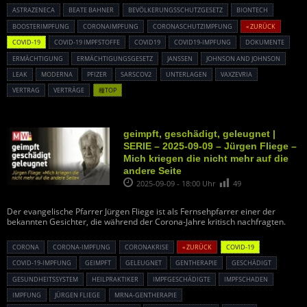
ASTRAZENECA
BEATE BAHNER
BEVÖLKERUNGSSCHUTZGESETZ
BIONTECH
BOOSTERIMPFUNG
CORONAIMPFUNG
CORONASCHUTZIMPFUNG
« ZURÜCK
COVID-19
COVID-19 IMPFSTOFFE
COVID19
COVID19-IMPFUNG
DOKUMENTE
ERMÄCHTIGUNG
ERMÄCHTIGUNGSGESETZ
JANSSEN
JOHNSON AND JOHNSON
LEAK
MODERNA
PFIZER
SARSCOV2
UNTERLAGEN
VAXZEVRIA
VERTRAG
VERTRÄGE
種TOP
geimpft, geschädigt, geleugnet |
SERIE – 2025-09-09 – Jürgen Fliege –
Mich kriegen die nicht mehr auf die
andere Seite
2025-09-09 - 18:00 Uhr
49
Der evangelische Pfarrer Jürgen Fliege ist als Fernsehpfarrer einer der
bekannten Gesichter, die während der Corona-Jahre kritisch nachfragten.
CORONA
CORONA-IMPFUNG
CORONAKRISE
« ZURÜCK
COVID-19
COVID-19-IMPFUNG
GEIMPFT
GELEUGNET
GENTHERAPIE
GESCHÄDIGT
GESUNDHEITSSYSTEM
HEILPRAKTIKER
IMPFGESCHÄDIGTE
IMPFSCHADEN
IMPFUNG
JÜRGEN FLIEGE
MRNA-GENTHERAPIE