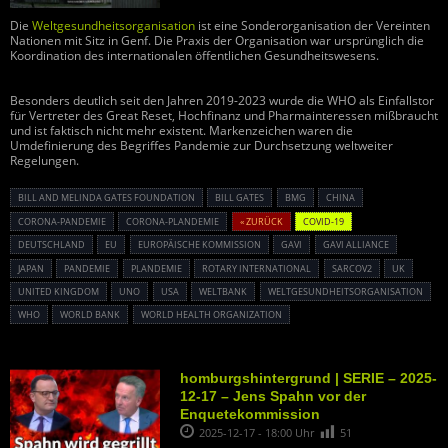
Die
Weltgesundheitsorganisation
ist eine Sonderorganisation der Vereinten
Nationen mit Sitz in Genf. Die Praxis der Organisation war ursprünglich die
Koordination des internationalen öffentlichen Gesundheitswesens.
Besonders deutlich seit den Jahren 2019-2023 wurde die WHO als Einfallstor
für Vertreter des Great Reset, Hochfinanz und Pharmainteressen mißbraucht
und ist faktisch nicht mehr existent. Markenzeichen waren die
Umdefinierung des Begriffes Pandemie zur Durchsetzung weltweiter
Regelungen.
BILL AND MELINDA GATES FOUNDATION
BILL GATES
BMG
CHINA
CORONA-PANDEMIE
CORONA-PLANDEMIE
« ZURÜCK
COVID-19
DEUTSCHLAND
EU
EUROPÄISCHE KOMMISSION
GAVI
GAVI ALLIANCE
JAPAN
PANDEMIE
PLANDEMIE
ROTARY INTERNATIONAL
SARCOV2
UK
UNITED KINGDOM
UNO
USA
WELTBANK
WELTGESUNDHEITSORGANISATION
WHO
WORLD BANK
WORLD HEALTH ORGANIZATION
homburgshintergrund | SERIE – 2025-
12-17 – Jens Spahn vor der
Enquetekommission
2025-12-17 - 18:00 Uhr
51