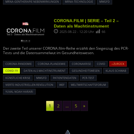
MRNA-GENTHERAPIE NEBENWIRKUNGEN
MRNA-TECHNOLOGIE
MWGFD
CORONA.FILM | SERIE – Teil 2 –
Daten als Machtinstrument
2025-08-22 - 12:20 Uhr
66
Der zweite Teil unserer CORONA.film-Reihe erzählt den Siegeszug des PCR-
Tests und die Datensammelwut im Gesundheitswesen.
CORONA-PANDEMIE
CORONA-PLANDEMIE
CORONAKRISE
COVID
« ZURÜCK
COVID-19
DATEN ALS MACHTINSTRUMENT
GESUNDHEITSWESEN
KLAUS SCHWAB
KÜNSTLICHE KRISE
MWGFD
PATIENTENDATEN
PCR-TEST
VIERTE INDUSTRIELLEN REVOLUTION
WEF
WELTWIRTSCHAFTSFORUM
YUVAL NOAH HARARI
1
2
…
5
»