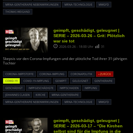
MRNA-GENTHERAPIE NEBENWIRKUNGEN
MRNA-TECHNOLOGIE
MWGFD
THOMAS WEIGAND
geimpft, geschädigt, geleugnet |
SERIE – 2026-03-26 – Grit: Plötzlich
war sie tot
2026-03-26 - 18:00 Uhr
31
Skepsis vor den Corona-Impfungen und der plötzliche Tod ihrer 31-jährigen
Tochter
CORONA-IMPFSTOFFE
CORONA-IMPFUNG
CORONAPOLITIK
« ZURÜCK
COVID-19
COVID-19-IMPFUNG
GEIMPFT
GELEUGNET
GENTHERAPIE
GESCHÄDIGT
IMPFGESCHÄDIGTE
IMPFSCHADEN
IMPFUNG
JOHANNES CLASEN
KIRCHE
MRNA-GENTHERAPIE
MRNA-GENTHERAPIE NEBENWIRKUNGEN
MRNA-TECHNOLOGIE
MWGFD
geimpft, geschädigt, geleugnet |
SERIE – 2026-03-17 – “Die Kirchen
selbst sind für die Impfung in die