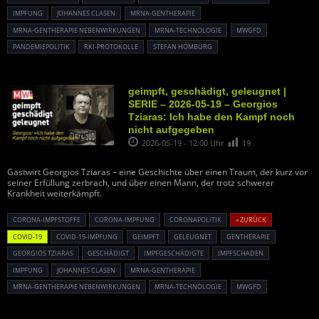
IMPFUNG
JOHANNES CLASEN
MRNA-GENTHERAPIE
MRNA-GENTHERAPIE NEBENWIRKUNGEN
MRNA-TECHNOLOGIE
MWGFD
PANDEMIEPOLITIK
RKI-PROTOKOLLE
STEFAN HOMBURG
geimpft, geschädigt, geleugnet |
SERIE – 2026-05-19 – Georgios
Tziaras: Ich habe den Kampf noch
nicht aufgegeben
2026-05-19 - 12:00 Uhr
19
Gastwirt Georgios Tziaras – eine Geschichte über einen Traum, der kurz vor
seiner Erfüllung zerbrach, und über einen Mann, der trotz schwerer
Krankheit weiterkämpft.
CORONA-IMPFSTOFFE
CORONA-IMPFUNG
CORONAPOLITIK
« ZURÜCK
COVID-19
COVID-19-IMPFUNG
GEIMPFT
GELEUGNET
GENTHERAPIE
GEORGIOS TZIARAS
GESCHÄDIGT
IMPFGESCHÄDIGTE
IMPFSCHADEN
IMPFUNG
JOHANNES CLASEN
MRNA-GENTHERAPIE
MRNA-GENTHERAPIE NEBENWIRKUNGEN
MRNA-TECHNOLOGIE
MWGFD