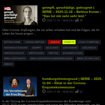
geimpft, geschädigt, geleugnet |
SERIE – 2025-11-16 – Bettina Komm –
“Das tut mir sehr sehr leid.”
2025-11-16 - 18:00 Uhr
48
Über Corona- Impfungen, die sie selber erhalten hat und die Folgen, die ihr
Leben bis heute prägen …
BETTINA KOMM
CORONA-IMPFUNG
« ZURÜCK
COVID-19
COVID-19-IMPFUNG
DAOHAM IST DAHOAM
GEIMPFT
GELEUGNET
GENTHERAPIE
GESCHÄDIGT
IMPFGESCHÄDIGTE
IMPFSCHADEN
IMPFUNG
JOHANNES CLASEN
MRNA-GENTHERAPIE
MRNA-GENTHERAPIE NEBENWIRKUNGEN
MRNA-TECHNOLOGIE
MWGFD
homburgshintergrund | SERIE – 2025-
11-04 – Eklat in der Corona-
Enquetekommission
2025-11-04 - 18:00 Uhr
62
In der Sitzung der Corona Enquetekommission des Bundestags vom
03.11.2025 wurde unterbrochen und sogar das Mikrofon abgestellt, um die