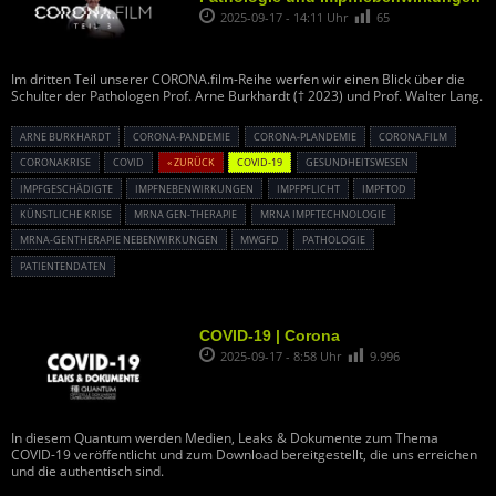
2025-09-17 - 14:11 Uhr
65
Im dritten Teil unserer CORONA.film-Reihe werfen wir einen Blick über die
Schulter der Pathologen Prof. Arne Burkhardt († 2023) und Prof. Walter Lang.
ARNE BURKHARDT
CORONA-PANDEMIE
CORONA-PLANDEMIE
CORONA.FILM
CORONAKRISE
COVID
« ZURÜCK
COVID-19
GESUNDHEITSWESEN
IMPFGESCHÄDIGTE
IMPFNEBENWIRKUNGEN
IMPFPFLICHT
IMPFTOD
KÜNSTLICHE KRISE
MRNA GEN-THERAPIE
MRNA IMPFTECHNOLOGIE
MRNA-GENTHERAPIE NEBENWIRKUNGEN
MWGFD
PATHOLOGIE
PATIENTENDATEN
COVID-19 | Corona
2025-09-17 - 8:58 Uhr
9.996
In diesem Quantum werden Medien, Leaks & Dokumente zum Thema
COVID-19 veröffentlicht und zum Download bereitgestellt, die uns erreichen
und die authentisch sind.