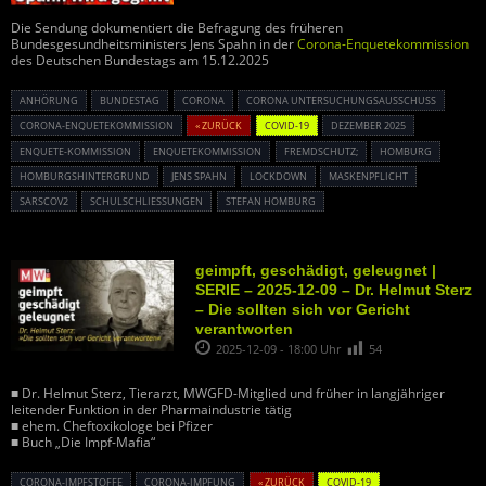
Die Sendung dokumentiert die Befragung des früheren
Bundesgesundheitsministers Jens Spahn in der
Corona-Enquetekommission
des Deutschen Bundestags am 15.12.2025
ANHÖRUNG
BUNDESTAG
CORONA
CORONA UNTERSUCHUNGSAUSSCHUSS
CORONA-ENQUETEKOMMISSION
« ZURÜCK
COVID-19
DEZEMBER 2025
ENQUETE-KOMMISSION
ENQUETEKOMMISSION
FREMDSCHUTZ;
HOMBURG
HOMBURGSHINTERGRUND
JENS SPAHN
LOCKDOWN
MASKENPFLICHT
SARSCOV2
SCHULSCHLIESSUNGEN
STEFAN HOMBURG
geimpft, geschädigt, geleugnet |
SERIE – 2025-12-09 – Dr. Helmut Sterz
– Die sollten sich vor Gericht
verantworten
2025-12-09 - 18:00 Uhr
54
■ Dr. Helmut Sterz, Tierarzt, MWGFD-Mitglied und früher in langjähriger
leitender Funktion in der Pharmaindustrie tätig
■ ehem. Cheftoxikologe bei Pfizer
■ Buch „Die Impf-Mafia“
CORONA-IMPFSTOFFE
CORONA-IMPFUNG
« ZURÜCK
COVID-19