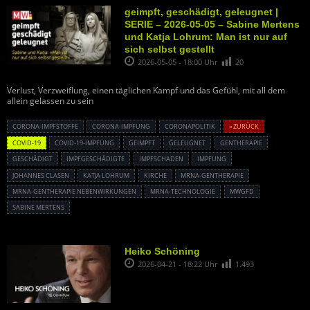
geimpft, geschädigt, geleugnet |
SERIE – 2026-05-05 – Sabine Mertens
und Katja Lohrum: Man ist nur auf
sich selbst gestellt
2026-05-05 - 18:00 Uhr
20
Verlust, Verzweiflung, einen täglichen Kampf und das Gefühl, mit all dem
allein gelassen zu sein
CORONA-IMPFSTOFFE
CORONA-IMPFUNG
CORONAPOLITIK
« ZURÜCK
COVID-19
COVID-19-IMPFUNG
GEIMPFT
GELEUGNET
GENTHERAPIE
GESCHÄDIGT
IMPFGESCHÄDIGTE
IMPFSCHADEN
IMPFUNG
JOHANNES CLASEN
KATJA LOHRUM
KIRCHE
MRNA-GENTHERAPIE
MRNA-GENTHERAPIE NEBENWIRKUNGEN
MRNA-TECHNOLOGIE
MWGFD
SABINE MERTENS
Heiko Schöning
2026-04-21 - 18:22 Uhr
1.493