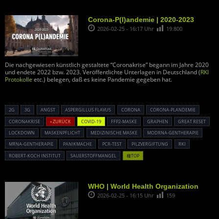
Corona-P(l)andemie | 2020-2023
2026-02-25 - 16:17 Uhr
19.800
Die nachgewiesen künstlich gestaltete “Coronakrise” begann im Jahre 2020
und endete 2022 bzw. 2023. Veröffentlichte Unterlagen in Deutschland (
RKI
Protokolle
etc.) belegen, daß es keine Pandemie gegeben hat.
2G
3G
ANGST
ASPERGILLUS FLAVUS
CORONA
CORONA-PLANDEMIE
CORONAKRISE
« ZURÜCK
COVID-19
FFP2-MASKE
GRAPHEN
GREAT RESET
LOCKDOWN
MASKENPFLICHT
MEDIZINISCHE MASKE
MODRNA-GENTHERAPIE
MRNA-GENTHERAPIE
PANIKMACHE
PCR-TEST
PILZVERGIFTUNG
RKI
ROBERT-KOCH INSTITUT
SAUERSTOFFMANGEL
種TOP
WHO | World Health Organization
2026-02-25 - 16:15 Uhr
159