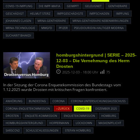
COVID-19-IMPFUNG
DIE IMPF-MAFIA
GEIMPFT
GELEUGNET
GENTHERAPIE
GESCHÄDIGT
HELMUT STERZ
IMPFGESCHÄDIGTE
IMPFSCHADEN
IMPFUNG
JOHANNES CLASEN
MRNA-GENTHERAPIE
MRNA-GENTHERAPIE NEBENWIRKUNGEN
MRNA-TECHNOLOGIE
MWGFD
PFIZER
PSEUDOURIDIN-HALTIGER MODRNA
SUCHARIT BHAKDI
homburgshintergrund | SERIE – 2025-
12-03 – Die Vernehmung des Herrn
Drosten
2025-12-03 - 18:00 Uhr
75
In der Sitzung der Corona Enquetekommission des Bundestags vom
1.12.2025 wurde Drosten mit kritischen Fragen konfrontiert.
ANHÖRUNG
BUNDESTAG
CORONA
CORONA UNTERSUCHUNGSAUSSCHUSS
CORONA-ENQUETEKOMMISSION
« ZURÜCK
COVID-19
DEZEMBER 2025
DROSTEN
ENQUETE-KOMMISSION
ENQUETEKOMMISSION
HOMBURG
HOMBURGSHINTERGRUND
HOPPERMANN
LOCKDOWN
MASKENPFLICHT
SARSCOV2
SCHULSCHLIESSUNGEN
STEFAN HOMBURG