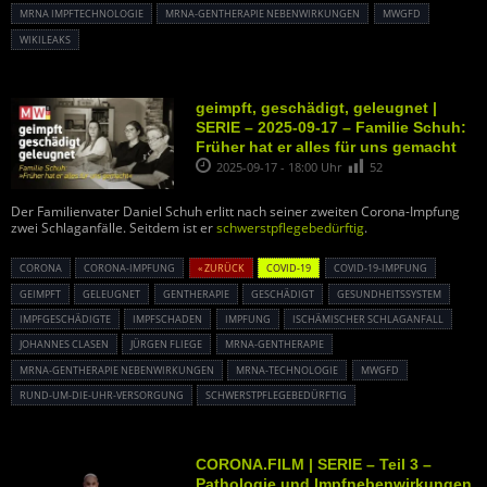
MRNA IMPFTECHNOLOGIE
MRNA-GENTHERAPIE NEBENWIRKUNGEN
MWGFD
WIKILEAKS
geimpft, geschädigt, geleugnet |
SERIE – 2025-09-17 – Familie Schuh:
Früher hat er alles für uns gemacht
2025-09-17 - 18:00 Uhr
52
Der Familienvater Daniel Schuh erlitt nach seiner zweiten Corona-Impfung
zwei Schlaganfälle. Seitdem ist er
schwerstpflegebedürftig
.
CORONA
CORONA-IMPFUNG
« ZURÜCK
COVID-19
COVID-19-IMPFUNG
GEIMPFT
GELEUGNET
GENTHERAPIE
GESCHÄDIGT
GESUNDHEITSSYSTEM
IMPFGESCHÄDIGTE
IMPFSCHADEN
IMPFUNG
ISCHÄMISCHER SCHLAGANFALL
JOHANNES CLASEN
JÜRGEN FLIEGE
MRNA-GENTHERAPIE
MRNA-GENTHERAPIE NEBENWIRKUNGEN
MRNA-TECHNOLOGIE
MWGFD
RUND-UM-DIE-UHR-VERSORGUNG
SCHWERSTPFLEGEBEDÜRFTIG
CORONA.FILM | SERIE – Teil 3 –
Pathologie und Impfnebenwirkungen