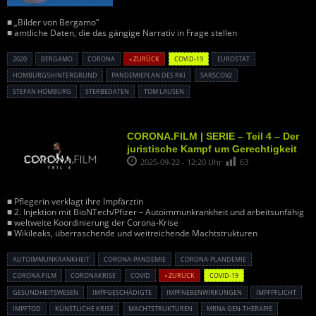
■ „Bilder von Bergamo”
■ amtliche Daten, die das gängige Narrativ in Frage stellen
2020
BERGAMO
CORONA
« ZURÜCK
COVID-19
EUROSTAT
HOMBURGSHINTERGRUND
PANDEMIEPLAN DES RKI
SARSCOV2
STEFAN HOMBURG
STERBEDATEN
TOM LAUSEN
CORONA.FILM | SERIE – Teil 4 – Der
juristische Kampf um Gerechtigkeit
2025-09-22 - 12:20 Uhr
63
■ Pflegerin verklagt ihre Impfärztin
■ 2. Injektion mit BioNTech/Pfizer – Autoimmunkrankheit und arbeitsunfähig
■ weltweite Koordinierung der Corona-Krise
■ Wikileaks, überraschende und weitreichende Machtstrukturen
AUTOIMMUNKRANKHEIT
CORONA-PANDEMIE
CORONA-PLANDEMIE
CORONA.FILM
CORONAKRISE
COVID
« ZURÜCK
COVID-19
GESUNDHEITSWESEN
IMPFGESCHÄDIGTE
IMPFNEBENWIRKUNGEN
IMPFPFLICHT
IMPFTOD
KÜNSTLICHE KRISE
MACHTSTRUKTUREN
MRNA GEN-THERAPIE