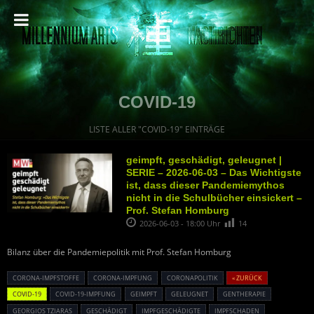
COVID-19
LISTE ALLER "COVID-19" EINTRÄGE
geimpft, geschädigt, geleugnet |
SERIE – 2026-06-03 – Das Wichtigste
ist, dass dieser Pandemiemythos
nicht in die Schulbücher einsickert –
Prof. Stefan Homburg
2026-06-03 - 18:00 Uhr
14
Bilanz über die Pandemiepolitik mit Prof. Stefan Homburg
CORONA-IMPFSTOFFE
CORONA-IMPFUNG
CORONAPOLITIK
« ZURÜCK
COVID-19
COVID-19-IMPFUNG
GEIMPFT
GELEUGNET
GENTHERAPIE
GEORGIOS TZIARAS
GESCHÄDIGT
IMPFGESCHÄDIGTE
IMPFSCHADEN