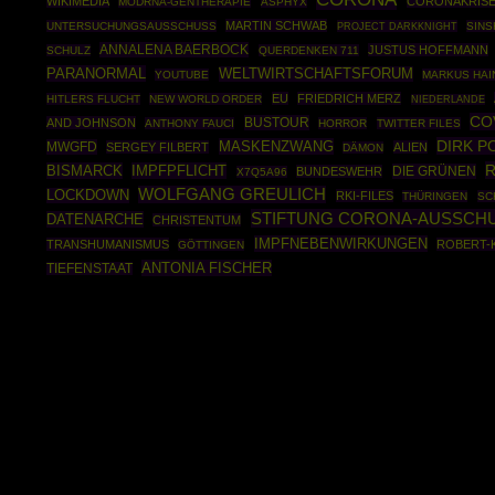
WIKIMEDIA
CORONAKRIS
MODRNA-GENTHERAPIE
ASPHYX
MARTIN SCHWAB
UNTERSUCHUNGSAUSSCHUSS
PROJECT DARKKNIGHT
SINS
ANNALENA BAERBOCK
JUSTUS HOFFMANN
SCHULZ
QUERDENKEN 711
PARANORMAL
WELTWIRTSCHAFTSFORUM
YOUTUBE
MARKUS HAI
EU
FRIEDRICH MERZ
HITLERS FLUCHT
NEW WORLD ORDER
NIEDERLANDE
CO
BUSTOUR
AND JOHNSON
ANTHONY FAUCI
HORROR
TWITTER FILES
DIRK 
MASKENZWANG
MWGFD
SERGEY FILBERT
ALIEN
DÄMON
R
BISMARCK
IMPFPFLICHT
DIE GRÜNEN
BUNDESWEHR
X7Q5A96
WOLFGANG GREULICH
LOCKDOWN
RKI-FILES
THÜRINGEN
SC
STIFTUNG CORONA-AUSSCHU
DATENARCHE
CHRISTENTUM
IMPFNEBENWIRKUNGEN
TRANSHUMANISMUS
ROBERT-
GÖTTINGEN
ANTONIA FISCHER
TIEFENSTAAT