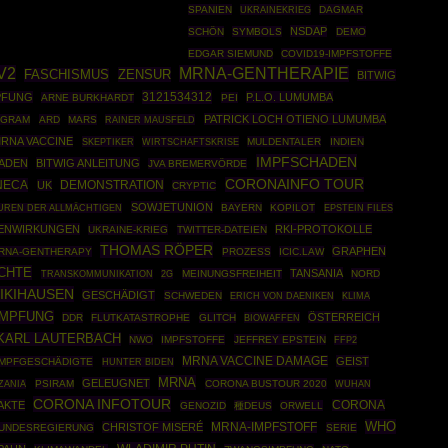
SPANIEN
UKRAINEKRIEG
DAGMAR
NSDAP
SCHÖN
SYMBOLS
DEMO
EDGAR SIEMUND
COVID19-IMPFSTOFFE
V2
MRNA-GENTHERAPIE
ZENSUR
FASCHISMUS
BITWIG
3121534312
PFUNG
P.L.O. LUMUMBA
ARNE BURKHARDT
PEI
PATRICK LOCH OTIENO LUMUMBA
EGRAM
ARD
MARS
RAINER MAUSFELD
RNA VACCINE
SKEPTIKER
WIRTSCHAFTSKRISE
MULDENTALER
INDIEN
IMPFSCHADEN
ADEN
BITWIG ANLEITUNG
JVA BREMERVÖRDE
CORONAINFO TOUR
NECA
DEMONSTRATION
UK
CRYPTIC
SOWJETUNION
BAYERN
KOPILOT
EPSTEIN FILES
UREN DER ALLMÄCHTIGEN
BENWIRKUNGEN
RKI-PROTOKOLLE
UKRAINE-KRIEG
TWITTER-DATEIEN
THOMAS RÖPER
GRAPHEN
RNA-GENTHERAPY
PROZESS
ICIC.LAW
CHTE
TANSANIA
MEINUNGSFREIHEIT
NORD
TRANSKOMMUNIKATION
2G
IKIHAUSEN
GESCHÄDIGT
SCHWEDEN
ERICH VON DAENIKEN
KLIMA
IMPFUNG
ÖSTERREICH
DDR
FLUTKATASTROPHE
GLITCH
BIOWAFFEN
KARL LAUTERBACH
NWO
IMPFSTOFFE
JEFFREY EPSTEIN
FFP2
MRNA VACCINE DAMAGE
GEIST
IMPFGESCHÄDIGTE
HUNTER BIDEN
MRNA
GELEUGNET
PSIRAM
CORONA BUSTOUR 2020
ZANIA
WUHAN
CORONA INFOTOUR
AKTE
CORONA
GENOZID
種DEUS
ORWELL
WHO
CHRISTOF MISERÉ
MRNA-IMPFSTOFF
UNDESREGIERUNG
SERIE