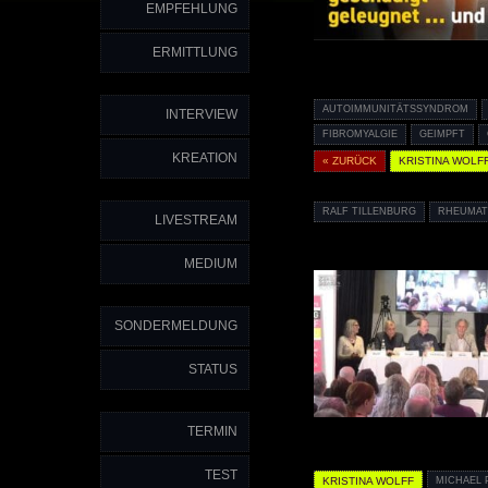
EMPFEHLUNG
ERMITTLUNG
AUTOIMMUNITÄTSSYNDROM
INTERVIEW
FIBROMYALGIE
GEIMPFT
KREATION
« ZURÜCK
KRISTINA WOLF
RALF TILLENBURG
RHEUMAT
LIVESTREAM
MEDIUM
SONDERMELDUNG
STATUS
TERMIN
TEST
KRISTINA WOLFF
MICHAEL 