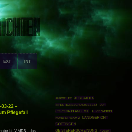
EXT
INT
AUSTRALIEN
AHRWEILER
INFEKTIONSSCHUTZGESETZ
LOFI
-03-22 –
CORONA-PLANDEMIE
um Pflegefall
ALICE WEIDEL
LANDGERICHT
NORD STREAM 2
GÖTTINGEN
GEISTERERSCHEINUNG
 habe ich V-AIDS – das
ROBERT