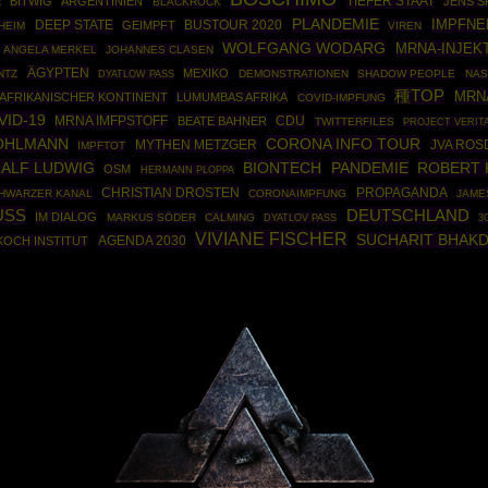
TIEFER STAAT
E
BITWIG
ARGENTINIEN
JENS S
BLACKROCK
PLANDEMIE
IMPFNE
DEEP STATE
BUSTOUR 2020
GEIMPFT
HEIM
VIREN
WOLFGANG WODARG
MRNA-INJEK
ANGELA MERKEL
JOHANNES CLASEN
ÄGYPTEN
MEXIKO
NTZ
DEMONSTRATIONEN
SHADOW PEOPLE
NAS
DYATLOW PASS
種TOP
MRN
AFRIKANISCHER KONTINENT
LUMUMBAS AFRIKA
COVID-IMPFUNG
VID-19
MRNA IMFPSTOFF
CDU
BEATE BAHNER
TWITTERFILES
PROJECT VERIT
POHLMANN
CORONA INFO TOUR
MYTHEN METZGER
JVA ROS
IMPFTOT
ALF LUDWIG
BIONTECH
PANDEMIE
ROBERT 
OSM
HERMANN PLOPPA
CHRISTIAN DROSTEN
PROPAGANDA
HWARZER KANAL
CORONAIMPFUNG
JAME
SS
DEUTSCHLAND
IM DIALOG
MARKUS SÖDER
CALMING
DYATLOV PASS
3
VIVIANE FISCHER
SUCHARIT BHAKD
AGENDA 2030
KOCH INSTITUT
Powered By :