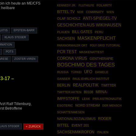
 bin ich heute an ME/CFS
KENNEDY JR.
POLARITY
FLUTHILFE
 heilbare
BITTEL TV
COMIRNATY
NDR
WIEN
ANTI-SPIEGEL-TV
OLAF SCHOLZ
GESCHICHTEN AUS WIKIHAUSEN
IITIS
EPSTEIN-BARR
BILL GATES
PLAUEN
PERU
MASKENPFLICHT
KLAUS STEGER
SACHSEN
MMATION
POLY GRID TUTORIAL
PARANORMALER ORT
PCR TEST
POTS
MASKENATTEST
CORONA VIRUS
GENTHERAPIE
ARESE
ZOSTER-VIREN
BOSCHIMO DES TAGES
UFO
RUSSIA
TÜRKEI
DANIELE
03-17 –
GANSER
PAUL-EHRLICH INSTITUT
REALPOLITIK
BERLIN
TWITTER
MRNA-
B0108
TWITTER AKTEN
IMPFSTOFFE
LEAK
PRÄ-ASTRONAUTIK
rzt Ralf Tillenburg,
NORD STREAM
ESOTERIC
DER MENSCH
rst Betroffene
SCHATTENWESEN
ROGER
NATIONALSOZIALISMUS
BITTEL
EVENT 201
LAUS STEGER
« ZURÜCK
SACHSENMIKROFON
ITALIEN