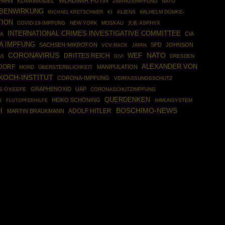
WLADIMIR PUTIN
PAHN
KLIMAWANDEL
ZWANGSIMPFUNG
NATO
BENWIRKUNG
KI
ALIENS
WILHELM DOMKE-
MICHAEL KRETSCHMER
TION
COVID-19-IMPFUNG
NEW YORK
MOSKAU
大名 ASPHYX
INTERNATIONAL CRIMES INVESTIGATIVE COMMITTEE
CIA
A
A IMPFUNG
SACHSEN-MIKROFON
SPD
JOHNSON
VCV RACK
JAPAN
CORONAVIRUS
NATO
DRITTES REICH
WEF
DRESDEN
AS
DIVI
ALEXANDER VON
DORF
MANIPULATION
MORD
ÜBERSTERBLICHKEIT
KOCH-INSTITUT
CORONA-IMPFUNG
VERFASSUNGSSCHUTZ
GRAPHENOXID
UAP
S O'KEEFE
CORONASCHUTZIMPFUNG
QUERDENKEN
HEIKO SCHÖNING
IMMUNSYSTEM
G
FLUTOPFERHILFE
BOSCHIMO-NEWS
I
ADOLF HITLER
MARTIN BRAUKMANN