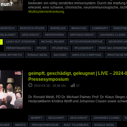
bedeutet: ein völlig zerstörtes Immunsystem. Durch die Impfung
erkrankt, eine schwere, chronische, neuroimmunologische, nicht
Multisystemerkrankung
.
BIONTECH
BIONTECH-PFIZER
BORRELIEN
BRAIN-FOG
COMIRNATY
ENDOTHEL
GELEUGNET
GESCHÄDIGT
HERPESVIREN
IMPFGESCHÄDIGT
JOHANNES CLASEN
F
LEAKY-GUT-SYNDROM
MICHAEL PALMER
MITOCHRONDRIOPATHIE
NEUROINFLA
PERIMYOKARDITIS
PFIZER
PFLEGEFALL
PFLEGEKRAFT
POST-VAC-SYNDROM
OIDE ARTHRITIS
RONALD WEIKL
SACHSEN
SARS-COV-2-IMPFUNG
SPASTISCHE P
geimpft, geschädigt, geleugnet | LIVE – 2024-
Pressesymposium
2024-03-18 - 18:38 Uhr
67
Dr. Ronald Weikl, PD Dr. Michael Palmer, Prof. Dr. Klaus Steger, A
Heilpraktikerin Kristina Wolff und Johannes Clasen sowie schwe
GEIMPFT
GELEUGNET
GESCHÄDIGT
JOHANNES CLASEN
K
PALMER
MWGFD
PRESSESYMPOSIUM
RALF TILLENBURG
RONALD WEIKL