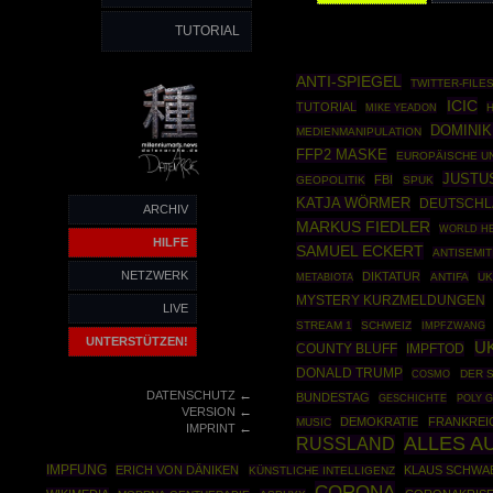
TUTORIAL
ANTI-SPIEGEL
TWITTER-FILE
ICIC
TUTORIAL
MIKE YEADON
DOMINIK
MEDIENMANIPULATION
FFP2 MASKE
EUROPÄISCHE U
JUSTU
FBI
GEOPOLITIK
SPUK
KATJA WÖRMER
DEUTSCHL
ARCHIV
MARKUS FIEDLER
WORLD HE
HILFE
SAMUEL ECKERT
ANTISEMI
NETZWERK
DIKTATUR
ANTIFA
UK
METABIOTA
MYSTERY KURZMELDUNGEN
LIVE
STREAM 1
SCHWEIZ
IMPFZWANG
UNTERSTÜTZEN!
U
COUNTY BLUFF
IMPFTOD
DONALD TRUMP
COSMO
DER 
←
DATENSCHUTZ
BUNDESTAG
GESCHICHTE
POLY G
←
VERSION
DEMOKRATIE
FRANKREI
MUSIC
←
IMPRINT
ALLES A
RUSSLAND
IMPFUNG
ERICH VON DÄNIKEN
KLAUS SCHWA
KÜNSTLICHE INTELLIGENZ
CORONA