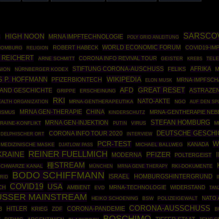
SARSCO
HIGH NOON
MRNA IMPFTECHNOLOGIE
S
POLY GRID ANLEITUNG
WORLD ECONOMIC FORUM
ROBERT HABECK
COVID19-IM
HOMBURG
RELIGION
 REICHERT
CORONA INFO REVIVAL TOUR
ARNE SCHMITT
GEISTER
TEL
KREBS
STIFTUNG CORONA-AUSCHUSS
AFRIKA
FELIKS
M
NION
NÜRNBERGER KODEX
WIKIPEDIA
S P. HOFFMANN
PFIZERBIONTECH
MRNA-IMPFSCH
ELON MUSK
GREAT RESET
AFD
AND GESCHICHTE
ASTRAZE
GRIPPE
ERSCHEINUNG
RKI
NATO-AKTE
ALTH ORGANIZATION
MRNA-GENTHERAPEUTIKA
NGO
AUF DEN SP
MRNA GEN-THERAPIE
CHINA
MRNA-GENTHERAPIE NE
TISMUS
KINDERSCHUTZ
STEFAN HOMBURG
MRNA GEN-INJEKTION
RAINE-KONFLIKT
PUTIN
VIRUS
M
DEUTSCHE GESCHI
CORONA INFO TOUR 2020
DELPHISCHER ORT
INTERVIEW
W
PCR-TEST
KANADA
MEDIZINISCHE MASKE
MICHAEL BALLWEG
DJATLOW PASS
REINER FUELLMICH
KRAINE
PFIZER
MODERNA
POLTERGEIST
種STREAM
SCHWARZE KANAL
MÜNCHEN
MRNA GENE THERAPY
RKI-DOKUMENTE
BODO SCHIFFMANN
ISRAEL
HOMBURGSHINTERGRUND
RID
COVID19
USA
CH
AMBIENT
MRNA-TECHNOLOGIE
WIDERSTAND
EVD
TAN
USSER MAINSTREAM
NATO 
HEIKO SCHOENING
BSW
POLIZEIGEWALT
CORONA-AUSSCHUSS
HITLER
CORONA-PANDEMIE
B
KRIEG
ZDF
B
BOSCHIMO