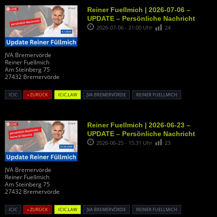
Reiner Fuellmich | 2026-07-06 –
UPDATE – Persönliche Nachricht
2026-07-06 - 21:00 Uhr
24
JVA Bremervörde
Reiner Fuellmich
Am Steinberg 75
27432 Bremervörde
ICIC
« ZURÜCK
ICIC.LAW
JVA BREMERVÖRDE
REINER FUELLMICH
Reiner Fuellmich | 2026-06-23 –
UPDATE – Persönliche Nachricht
2026-06-25 - 15:31 Uhr
23
JVA Bremervörde
Reiner Fuellmich
Am Steinberg 75
27432 Bremervörde
ICIC
« ZURÜCK
ICIC.LAW
JVA BREMERVÖRDE
REINER FUELLMICH