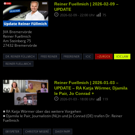
Reiner Fuellmich | 2026-02-09 –
UPDATE
2026-02-09 - 22:00 Uhr
75
JVA Bremervörde
Reiner Fuellmich
Am Steinberg 75
27432 Bremervörde
DR. REINER FÜLLMICH
FREE REINER
FREEREINER
ICIC
« ZURÜCK
ICIC.LAW
REINER FUELLMICH
Reiner Fuellmich | 2026-01-03 –
UPDATE – RA Katja Wörmer, Djamila
le Pair, Jo Conrad +
2026-01-03 - 18:00 Uhr
119
■ RA Katja Wörmer über das weitere Vorgehen
■ Djamila le Pair, Journalistin (NL)n und Jo Conrad (DE) trafen Dr. Reiner
Fuellmich
0815PETER
CHRISTOF MISERÉ
DAISY PAPP