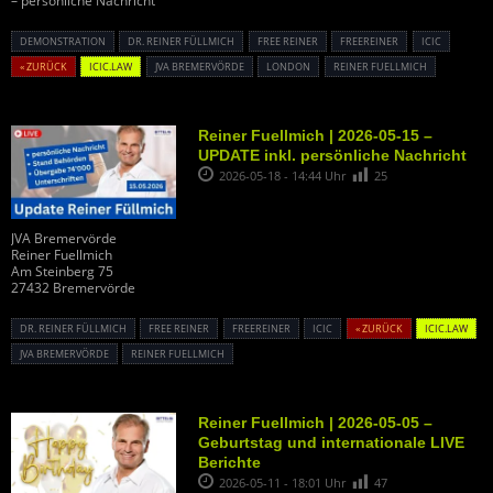
– persönliche Nachricht
DEMONSTRATION
DR. REINER FÜLLMICH
FREE REINER
FREEREINER
ICIC
« ZURÜCK
ICIC.LAW
JVA BREMERVÖRDE
LONDON
REINER FUELLMICH
Reiner Fuellmich | 2026-05-15 –
UPDATE inkl. persönliche Nachricht
2026-05-18 - 14:44 Uhr
25
JVA Bremervörde
Reiner Fuellmich
Am Steinberg 75
27432 Bremervörde
DR. REINER FÜLLMICH
FREE REINER
FREEREINER
ICIC
« ZURÜCK
ICIC.LAW
JVA BREMERVÖRDE
REINER FUELLMICH
Reiner Fuellmich | 2026-05-05 –
Geburtstag und internationale LIVE
Berichte
2026-05-11 - 18:01 Uhr
47