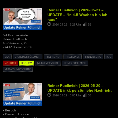
Reiner Fuellmich | 2026-05-21 –
UPDATE – “in 4-5 Wochen bin ich
raus”
2026-05-22 - 3:28 Uhr
52
JVA Bremervörde
Reiner Fuellmich
Am Steinberg 75
27432 Bremervörde
BKA
DR. REINER FÜLLMICH
FREE REINER
FREEREINER
FREILASSUNG
ICIC
« ZURÜCK
ICIC.LAW
JVA BREMERVÖRDE
REINER FUELLMICH
VERFASSUNGSSCHUTZ
Reiner Fuellmich | 2026-05-20 –
UPDATE inkl. persönliche Nachricht
2026-05-22 - 3:05 Uhr
38
– Besuch
– Demo in London