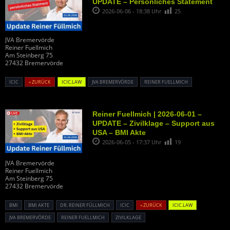
UPDATE – Persönliches Statement
2026-06-06 - 18:38 Uhr
25
JVA Bremervörde
Reiner Fuellmich
Am Steinberg 75
27432 Bremervörde
ICIC
« ZURÜCK
ICIC.LAW
JVA BREMERVÖRDE
REINER FUELLMICH
Reiner Fuellmich | 2026-06-01 –
UPDATE – Zivilklage – Support aus
USA – BMI Akte
2026-06-05 - 17:37 Uhr
19
JVA Bremervörde
Reiner Fuellmich
Am Steinberg 75
27432 Bremervörde
BMI
BMI AKTE
DR. REINER FÜLLMICH
ICIC
« ZURÜCK
ICIC.LAW
JVA BREMERVÖRDE
REINER FUELLMICH
ZIVILKLAGE