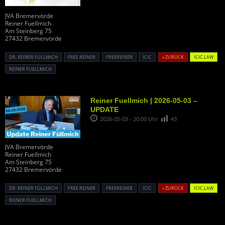
JVA Bremervörde
Reiner Fuellmich
Am Steinberg 75
27432 Bremervörde
DR. REINER FÜLLMICH
FREE REINER
FREEREINER
ICIC
« ZURÜCK
ICIC.LAW
REINER FUELLMICH
Reiner Fuellmich | 2026-05-03 –
UPDATE
2026-05-03 - 20:00 Uhr
43
JVA Bremervörde
Reiner Fuellmich
Am Steinberg 75
27432 Bremervörde
DR. REINER FÜLLMICH
FREE REINER
FREEREINER
ICIC
« ZURÜCK
ICIC.LAW
REINER FUELLMICH