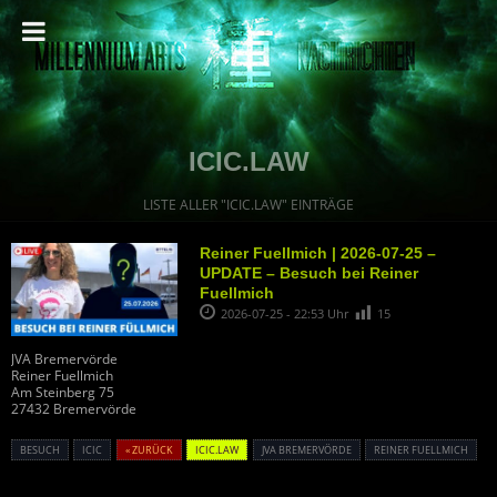
ICIC.LAW
LISTE ALLER "ICIC.LAW" EINTRÄGE
Reiner Fuellmich | 2026-07-25 –
UPDATE – Besuch bei Reiner
Fuellmich
2026-07-25 - 22:53 Uhr
15
JVA Bremervörde
Reiner Fuellmich
Am Steinberg 75
27432 Bremervörde
BESUCH
ICIC
« ZURÜCK
ICIC.LAW
JVA BREMERVÖRDE
REINER FUELLMICH