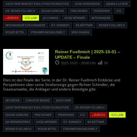
DAISY PAPP MINDSET EVOLUTION FOUNDATION
DANI HENDERSON
DJAMILA LE PAIR
DR. REINER FÜLLMICH
EDGAR SIEMUND
FREE REINER
FREEREINER
ICIC
« ZURÜCK
ICIC.LAW
JO CONRAD
KATJA WÖRMER
MITEINANDER
MITEINANDER FÜR EINANDER
R.F. KENNEDY
RA BÖTTNER
REINER FUELLMICH
ROGER BITTEL
STREAMPUNKSNEUEWELT
VERA SHARAV
Reiner Fuellmich | 2025-10-01 –
UPDATE – Finale
2025-10-01 - 20:00 Uhr
54
Dies ist das Finale der Serie, in der Dr. Reiner Fuellmich Einblicke und
Perspektiven über seine Strafanzeige gegen Richter Schindler, die
Staatsanwälte, die Ankläger und andere Beteiligte gibt.
0815PETER
CHRISTOF MISERÉ
DAISY PAPP
DAISY PAPP MINDSET EVOLUTION FOUNDATION
DR. REINER FÜLLMICH
EDGAR SIEMUND
FREE REINER
FREEREINER
ICIC
« ZURÜCK
ICIC.LAW
JVA BREMERVÖRDE
KATJA WÖRMER
R.F. KENNEDY
RA BÖTTNER
REINER FUELLMICH
ROGER BITTEL
STREAMPUNKSNEUEWELT