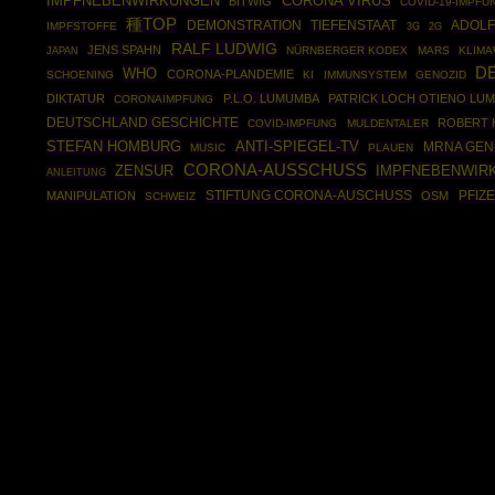
IMPFNEBENWIRKUNGEN
CORONA VIRUS
BITWIG
COVID-19-IMPFU
種TOP
DEMONSTRATION
ADOLF
TIEFENSTAAT
IMPFSTOFFE
3G
2G
RALF LUDWIG
JENS SPAHN
NÜRNBERGER KODEX
MARS
KLIM
JAPAN
D
WHO
CORONA-PLANDEMIE
SCHOENING
KI
IMMUNSYSTEM
GENOZID
DIKTATUR
P.L.O. LUMUMBA
PATRICK LOCH OTIENO LU
CORONAIMPFUNG
DEUTSCHLAND GESCHICHTE
ROBERT 
COVID-IMPFUNG
MULDENTALER
STEFAN HOMBURG
ANTI-SPIEGEL-TV
MRNA GEN
MUSIC
PLAUEN
CORONA-AUSSCHUSS
ZENSUR
IMPFNEBENWIR
ANLEITUNG
STIFTUNG CORONA-AUSCHUSS
PFIZ
MANIPULATION
OSM
SCHWEIZ