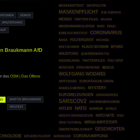
MASKENATTEST
GEOPOLITIK
MASKENPFLICHT
大名 ASPHYX
ATIONEN
DEMOS
MEXIKO
TWITTER FILES
WUHAN
SPAZIERGANG
MEDIENMANIPULATION
PAUL-
WIEN
 AUF
CORONAVIRUS
EHRLICH INSTITUT
POLTERGEIST
NASA
MICHAEL
KLAUS SCHWAB
BITWIG
KRETSCHMER
in Braukmann AfD
ANLEITUNG
QUERDENKEN 711
TWITTERFILES
POLY GRID
NIEDERLANDE
MÜNCHEN
ERSCHEINUNG
種DEUS
WOLFGANG WODARG
ür das
OSM | Das Offene
IMPFZWANG
EUROPÄISCHE UNION
MYSTERY
ANGELA MERKEL
KURZMELDUNGEN
UKRAINEKRIEG
NG
MARTIN BRAUKMANN
SARSCOV2
JVA BREMERVÖRDE
PROTEST
NATO
HITLER
HORROR
WORLD
NATO AKTE
HEALTH ORGANIZATION
POLY
MRNA-IMPFSTOFF
GRID TUTORIAL
GESCHICHTEN
ÜBERSTERBLICHKEIT
CHNOLOGIE
CORONA IMPFUNG
HITLERS FLUCHT
AHRWEILER