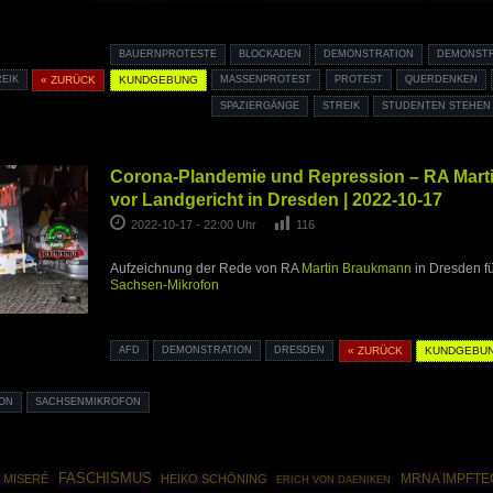
BAUERNPROTESTE
BLOCKADEN
DEMONSTRATION
DEMONSTR
EIK
« ZURÜCK
KUNDGEBUNG
MASSENPROTEST
PROTEST
QUERDENKEN
SPAZIERGÄNGE
STREIK
STUDENTEN STEHEN
Corona-Plandemie und Repression – RA Mart
vor Landgericht in Dresden | 2022-10-17
2022-10-17 - 22:00 Uhr
116
Aufzeichnung der Rede von RA
Martin Braukmann
in Dresden f
Sachsen-Mikrofon
AFD
DEMONSTRATION
DRESDEN
« ZURÜCK
KUNDGEBU
ON
SACHSENMIKROFON
FASCHISMUS
MRNA IMPFTE
 MISERÉ
HEIKO SCHÖNING
ERICH VON DAENIKEN