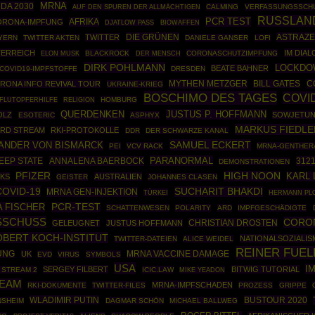
MRNA
DA 2030
CALMING
VERFASSUNGSSCH
AUF DEN SPUREN DER ALLMÄCHTIGEN
RUSSLAN
PCR TEST
AFRIKA
ORONA-IMPFUNG
BIOWAFFEN
DJATLOW PASS
DIE GRÜNEN
ASTRAZ
TWITTER
YERN
TWITTER AKTEN
DANIELE GANSER
LOFI
ERREICH
IM DIAL
BLACKROCK
CORONASCHUTZIMPFUNG
ELON MUSK
DER MENSCH
DIRK POHLMANN
LOCKDO
BEATE BAHNER
COVID19-IMPFSTOFFE
DRESDEN
MYTHEN METZGER
C
RONA INFO REVIVAL TOUR
BILL GATES
UKRAINE-KRIEG
BOSCHIMO DES TAGES
COVI
HOMBURG
FLUTOPFERHILFE
RELIGION
JUSTUS P. HOFFMANN
QUERDENKEN
OLZ
SOWJETUN
ESOTERIC
ASPHYX
MARKUS FIEDLE
RD STREAM
RKI-PROTOKOLLE
DDR
DER SCHWARZE KANAL
SAMUEL ECKERT
ANDER VON BISMARCK
PEI
VCV RACK
MRNA-GENTHER
PARANORMAL
EEP STATE
ANNALENA BAERBOCK
312
DEMONSTRATIONEN
PFIZER
HIGH NOON
KARL
IKS
AUSTRALIEN
GEISTER
JOHANNES CLASEN
COVID-19
SUCHARIT BHAKDI
MRNA GEN-INJEKTION
TÜRKEI
HERMANN PL
A FISCHER
PCR-TEST
SCHATTENWESEN
POLARITY
ARD
IMPFGESCHÄDIGTE
SCHUSS
CORO
CHRISTIAN DROSTEN
GELEUGNET
JUSTUS HOFFMANN
BERT KOCH-INSTITUT
NATIONALSOZIALIS
TWITTER-DATEIEN
ALICE WEIDEL
REINER FUEL
UNG
UK
MRNA VACCINE DAMAGE
EVD
VIRUS
SYMBOLS
USA
I
SERGEY FILBERT
BITWIG TUTORIAL
 STREAM 2
ICIC.LAW
MIKE YEADON
EAM
MRNA-IMPFSCHADEN
RKI-DOKUMENTE
TWITTER-FILES
PROZESS
GRIPPE
WLADIMIR PUTIN
BUSTOUR 2020
NSHEIM
DAGMAR SCHÖN
MICHAEL BALLWEG