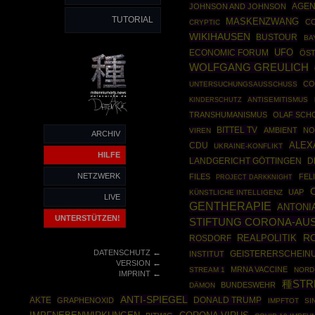
AGEN
JOHNSON AND JOHNSON
TUTORIAL
MASKENZWANG
C
CRYPTIC
WIKIHAUSEN
BUSTOUR
BA
UFO
ECONOMIC FORUM
ÖST
WOLFGANG GREULICH
CO
UNTERSUCHUNGSAUSSCHUSS
ANTISEMITISMUS
KINDERSCHUTZ
TRANSHUMANISMUS
OLAF SCH
BITTEL TV
AMBIENT
NO
VIREN
ARCHIV
ALEX
CDU
UKRAINE-KONFLIKT
HILFE
D
LANDGERICHT GÖTTINGEN
NETZWERK
FILES
FEL
PROJECT DARKKNIGHT
UAP
KÜNSTLICHE INTELLIGENZ
LIVE
GENTHERAPIE
ANTONI
UNTERSTÜTZEN!
STIFTUNG CORONA-AUS
RO
REALPOLITIK
ROSDORF
←
DATENSCHUTZ
INSTITUT
GEISTERERSCHEIN
←
VERSION
MRNA VACCINE
STREAM 1
NORD
←
IMPRINT
種STR
BUNDESWEHR
DÄMON
ANTI-SPIEGEL
AKTE
DONALD TRUMP
GRAPHENOXID
IMPFTOT
SI