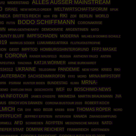
ALLES AUSSER MAINSTREAM
WIDERSTAND
UTZ
D
ISRAEL
WELTWIRTSCHAFTSFORUM
NEW WORLD ORDER
SPUK
RKI
ENECA
DRITTES REICH
BERLIN
WORLD
FBI
ZDF
NDR
BODO SCHIFFMANN
OG
CORONAKRISE
PUTIN
WN
DEMOKRATIE
ARGENTINIEN
MRNA-GENTHERAPY
NATO
IMPFSCHADEN
OUNTY BLUFF
MODERNA
WILHELM DOMKE-SCHULZ
D19
LUMUMBAS AFRIKA
MARKUS SÖDER
FLUTKATASTROPHE
IMPFTOD
HOMBURGSHINTERGRUND
FFP2 MASKE
ION
GEIST
CORONA
R
RAINER MAUSFELD
RUSSIA
ANTHONY FAUCI
ANTIFA
KATJA WÖRMER
APEUTIKA
ARNE BURKHARDT
TANZANIA
UKRAINE
PANDEMIE
1534312
KRIEG
RKI-
TELEGRAM
NEW YORK
 LAUTERBACH
SACHSENMIKROFON
MRNA IMFPSTOFF
FFP2
MORD
MRNA-
BUNDESTAG
OPPA
PSIRAM
HUNTER BIDEN
KLIMA
BOSCHIMO-NEWS
WEF
EU
DEMO
GESCHICHTE
DYATLOW PASS
NA INFOTOUR
JVA
WIKIMEDIA
MARTIN BRAUKMANN
JAMES O'KEEFE
MUS
ERICH VON DÄNIKEN
ROBERT-KOCH
CORONA BUSTOUR 2020
LMICH
THOMAS RÖPER
CIA
B0108
NGO
BSW
NORD
DIVI
KREBS
MPFPFLICHT
KANADA
JEFFREY EPSTEIN
ZWANGSIMPFUNG
INTERVIEW
AFD
ÄGYPTEN
NATO-
ORWELL
SCHWEDEN
MEDIZINISCHE MASKE
DOMINIK REICHERT
TIEFER STAAT
FRANKREICH
GÖTTINGEN