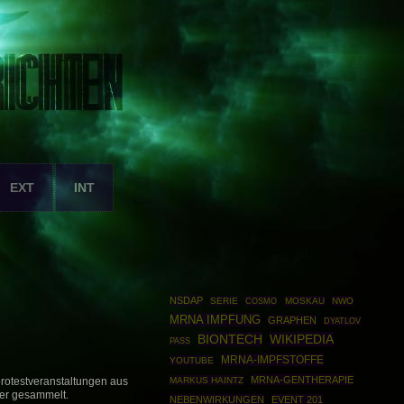
EXT
INT
NSDAP
SERIE
COSMO
MOSKAU
NWO
MRNA IMPFUNG
GRAPHEN
DYATLOV
BIONTECH
WIKIPEDIA
PASS
MRNA-IMPFSTOFFE
YOUTUBE
MRNA-GENTHERAPIE
MARKUS HAINTZ
otestveranstaltungen aus
er gesammelt.
NEBENWIRKUNGEN
EVENT 201