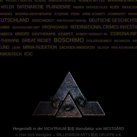
ROGER BITTEL
AFRIKANISCHER 
NG
ALIENS
SHADOW PEOPLE
PROJECT VERITAS
DATENARCHE
PLANDEMIE
 HITLER
ALIEN
INDIEN
EPSTEIN FILES
INFEKTI
AWANDEL
MODRNA-GENTHERAPIE
X7Q5A96
PERU
ARNE SCHMITT
COMIRNATY
PARA
EUTSCHLAND
DEUTSCHE GESCHICHT
GESCHÄDIGT
WIRTSCHAFTSKRISE
INTERNATIONAL CRIMES INVEST
PROPAGANDA
MUMBA
DELPHISCHER ORT
CORONA IN
MWGFD
HABECK
GENTHERAPIE
GEIMPFT
ROBERT KENNEDY JR.
BOSCHIMO
GREAT RESET
-THERAPIE
POLIZEIGEWALT
SP
METABIOTA
KUNG
MRNA-INJEKTION
SACHSEN-MIKROFON
LEAK
GLITCH
PRÄ-ASTRONAUT
ICIC
ERBIONTECH
Powered By :
Hergestellt in der
von
NICHTRAUM 製造 Manufaktur
WESTGÅRD
Westgård
MILLENNIUM ARTS 勤続 GRUPPE e.K.
© 1994-2026
→