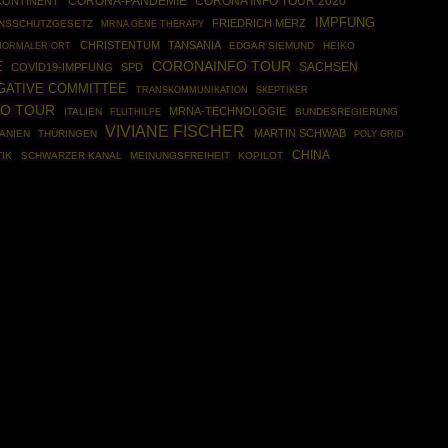
CORONA-PANDEMIE
CORONA INFO TOUR 2020
KONTINENT
IMPFUNG
FRIEDRICH MERZ
ONSSCHUTZGESETZ
MRNA GENE THERAPY
CHRISTENTUM
TANSANIA
EDGAR SIEMUND
HEIKO
NORMALER ORT
E
CORONAINFO TOUR
SACHSEN
COVID19-IMPFUNG
SPD
IGATIVE COMMITTEE
SKEPTIKER
TRANSKOMMUNIKATION
FO TOUR
MRNA-TECHNOLOGIE
ITALIEN
BUNDESREGIERUNG
FLUTHILFE
VIVIANE FISCHER
MARTIN SCHWAB
ANIEN
THÜRINGEN
POLY GRID
CHINA
IK
SCHWARZER KANAL
MEINUNGSFREIHEIT
KOPILOT