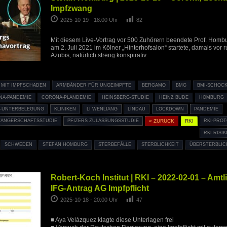
Impfzwang
2025-10-19 - 18:00 Uhr
82
Mit diesem Live-Vortrag vor 500 Zuhörern beendete Prof. Hombur
am 2. Juli 2021 im Kölner „Hinterhofsalon“ startete, damals vor
Azubis, natürlich streng konspirativ.
 MIT IMPFSCHADEN
ARMBÄNDER FÜR UNGEIMPFTE
BERGAMO
BMG
BMI-SCHOCK
NA-PANDEMIE
CORONA-PLANDEMIE
HEINSBERG-STUDIE
HEINZ BUDE
HOMBURG
K-UNTERBELEGUNG
KLINIKEN
LI WENLIANG
LINDAU
LOCKDOWN
PANDEMIE
WANGERSCHAFTSSTUDIE
PFIZERS ZULASSUNGSSTUDIE
« ZURÜCK
RKI
RKI-PRO
RKI-RIS
SCHWEDEN
STEFAN HOMBURG
STERBEFÄLLE
STERBLICHKEIT
ÜBERSTERBLIC
Robert-Koch Institut | RKI – 2022-02-01 – Amt
IFG-Antrag AG Impfpflicht
2025-10-18 - 20:00 Uhr
47
■ Aya Velázquez klagte diese Unterlagen frei