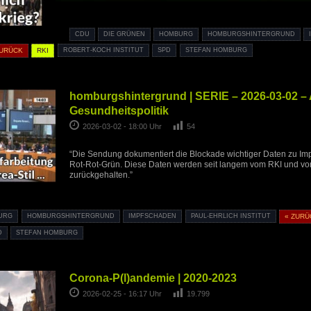
CDU
DIE GRÜNEN
HOMBURG
HOMBURGSHINTERGRUND
ZURÜCK
RKI
ROBERT-KOCH INSTITUT
SPD
STEFAN HOMBURG
homburgshintergrund | SERIE – 2026-03-02 –
Gesundheitspolitik
2026-03-02 - 18:00 Uhr
54
“Die Sendung dokumentiert die Blockade wichtiger Daten zu I
Rot-Rot-Grün. Diese Daten werden seit langem vom RKI und vom 
zurückgehalten.”
URG
HOMBURGSHINTERGRUND
IMPFSCHADEN
PAUL-EHRLICH INSTITUT
« ZURÜ
D
STEFAN HOMBURG
Corona-P(l)andemie | 2020-2023
2026-02-25 - 16:17 Uhr
19.799