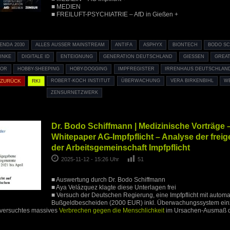
■ MEDIEN
■ FREILUFT-PSYCHIATRIE – AfD in Gießen +
ENDA 2030
ALLES AUSSER MAINSTREAM
ANTIFA
ASPHYX
BIONTECH
BODO S
LINKE
DIGITALE ID
ENTEIGNUNG
GENERATION DEUTSCHLAND
GIESSEN
GREAT
TOR
HOBBY-SHEEPING
HOBY-DOGGING
IMPFREGISTER
IRRENHAUS DEUTSCHLAN
 ZURÜCK
RKI
ROBERT-KOCH INSTITUT
ÜBERWACHUNG
VERA BIRKENBIHL
W
ZENSURNETZWERK
Dr. Bodo Schiffmann | Medizinische Vorträge 
Whitepaper AG-Impfpflicht – Analyse der fre
der Arbeitsgemeinschaft Impfpflicht
2025-11-12 - 15:26 Uhr
51
■ Auswertung durch Dr. Bodo Schiffmann
■ Aya Velázquez klagte diese Unterlagen frei
■ Versuch der Deutschen Regierung, eine Impfpflicht mit automa
Bußgeldbescheiden (2000 EUR) inkl. Überwachungssystem ein
 versuchtes massives
Verbrechen gegen die Menschlichkeit
im Ursachen-Ausmaß d