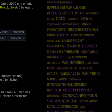
DEMONSTRATIONEN
m Jahre 2020 und endete
Protokolle
etc.) belegen,
IMPFNEBENWIRKUNGEN
PFIZERBIONTECH
FELIKS
ESOTERIC
NATO
BERLIN
SPUK
HORROR
MRNA-
CORONASCHUTZIMPFUNG
GESCHICHTEN AUS
IMPFSTOFFE
-MASKE
GRAPHEN
WIKIHAUSEN
HEIKO SCHÖNING
PIE
PANIKMACHE
LANDGERICHT
HOMBURG
MARKUS FIEDLER
GÖTTINGEN
MRNA GEN-THERAPIE
ANNALENA
BAERBOCK
KLAUS SCHWAB
WIKIHAUSEN
RKI-
EVD
METABIOTA
FILES
ANTHONY FAUCI
ELON MUSK
WIKIPEDIA
HITLER
AGENDA 2030
chungseinrichtung
MANIPULATION
e öffentliche
TANZANIA
INTERNATIONAL CRIMES
INVESTIGATIVE COMMITTEE
 benannt, auf den das
CORONAINFO TOUR
DIKTATUR
ßisches Institut für
STEFAN HOMBURG
GESCHÄDIGT
KARL LAUTERBACH
ARD