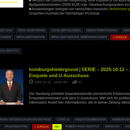
■ Versuch der Deutschen Regierung, eine Impfpflicht mit automa
Bußgeldbescheiden (2000 EUR) inkl. Überwachungssystem ein
■ Auswertungen belegen ein versuchtes massives
Verbrechen g
Ursachen-Ausmaß der Nürnberger Prozesse
UEZ LEAK
BODO SCHIFFMANN
COVID-IMPFSCHÄDEN
GEBURTENRÜCKGANG
GEN
CHADEN
MRNA-GENTHERAPIE
MRNA-GENTHERAPIE NEBENWIRKUNGEN
« ZURÜCK
OCH INSTITUT
homburgshintergrund | SERIE – 2025-10-12 –
Enquete und U-Ausschuss
2025-10-12 - 18:00 Uhr
47
Die Sendung schildert (haarsträubende) persönliche Erlebnisse
Enquetekommission und dem U-Ausschuss. Wer sich für politis
interessiert, findet hier Informationen, die in keiner Zeitung stehe
RONA UNTERSUCHUNGSAUSSCHUSS
COVID-19
ENQUETEKOMMISSION
HOMBURGSH
PRAXISSENTINEL
« ZURÜCK
RKI
ROBERT-KOCH INSTITUT
SARSCOV2
ST