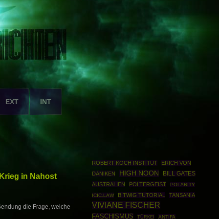
EXT
INT
ROBERT-KOCH INSTITUT
ERICH VON
HIGH NOON
DÄNIKEN
BILL GATES
Krieg in Nahost
AUSTRALIEN
POLTERGEIST
POLARITY
BITWIG TUTORIAL
TANSANIA
ICIC.LAW
VIVIANE FISCHER
 Sendung die Frage, welche
FASCHISMUS
TÜRKEI
ANTIFA