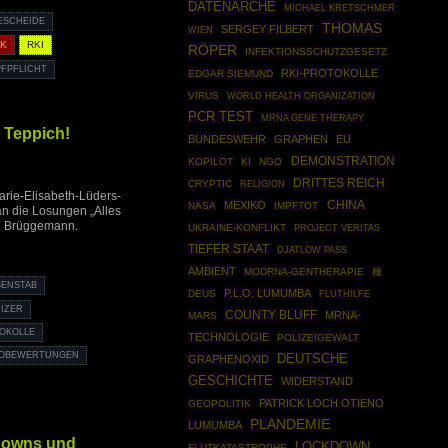
DATENARCHE
MICHAEL KRETSCHMER
SCHEIDE
THOMAS
SERGEY FILBERT
WIEN
CK
RKI
RÖPER
INFEKTIONSSCHUTZGESETZ
PFPFLICHT
RKI-PROTOKOLLE
EDGAR SIEMUND
VIRUS
WORLD HEALTH ORGANIZATION
PCR TEST
MRNA GENE THERAPY
n Teppich!
BUNDESWEHR
GRAPHEN
EU
DEMONSTRATION
KOPILOT
KI
NGO
DRITTES REICH
CRYPTIC
RELIGION
rie-Elisabeth-Lüders-
CHINA
MEXIKO
NASA
IMPFTOT
an die Losungen „Alles
ch Brüggemann.
UKRAINE-KONFLIKT
PROJECT VERITAS
TIEFER STAAT
DJATLOW PASS
AMBIENT
MODRNA-GENTHERAPIE
種
SENSTAB
P.L.O. LUMUMBA
DEUS
FLUTHILFE
FIZER
COUNTY BLUFF
MRNA-
MARS
TOKOLLE
TECHNOLOGIE
POLIZEIGEWALT
IKOBEWERTUNGEN
DEUTSCHE
GRAPHENOXID
GESCHICHTE
WIDERSTAND
PATRICK LOCH OTIENO
GEOPOLITIK
PLANDEMIE
LUMUMBA
kdowns und
LOCKDOWN
FLUTKATASTROPHE