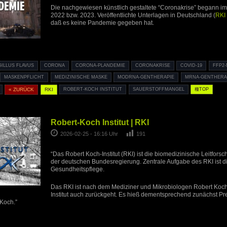
Die nachgewiesen künstlich gestaltete “Coronakrise” begann i
2022 bzw. 2023. Veröffentlichte Unterlagen in Deutschland (
RKI 
daß es keine Pandemie gegeben hat.
ILLUS FLAVUS
CORONA
CORONA-PLANDEMIE
CORONAKRISE
COVID-19
FFP2
MASKENPFLICHT
MEDIZINISCHE MASKE
MODRNA-GENTHERAPIE
MRNA-GENTHERA
« ZURÜCK
RKI
ROBERT-KOCH INSTITUT
SAUERSTOFFMANGEL
種TOP
Robert-Koch Institut | RKI
2026-02-25 - 16:16 Uhr
191
“Das Robert Koch-Institut (RKI) ist die biomedizinische Leitfors
der deutschen Bundesregierung. Zentrale Aufgabe des RKI ist di
Gesundheitspflege.
Das RKI ist nach dem Mediziner und Mikrobiologen Robert Koch
Institut auch zurückgeht. Es hieß dementsprechend zunächst Preu
 Koch.”