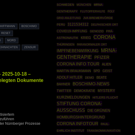
SCHWEDEN
MÜNCHEN
MRNA-
GENTHERAPY
POLY
FLUTOPFERHILFE
GRID ANLEITUNG
JVA BREMERVÖRDE
3121534312
PERU
DELPHISCHER ORT
CHIFFMANN
BOSCHIMO
COVID19-IMPFUNG
GENOZID
PRÄ-
 RESET
CORONA
KRIEG
ASTRONAUTIK
D
MORD
THÜRINGEN
PARANORMALER ORT
EIHNACHTEN
ZENSUR
MRNA-
IMPFNEBENWIRKUNG
GENTHERAPIE
PFIZER
CORONA INFO TOUR
ALIEN
MARTIN BRAUKMANN
SPD
GEIST
– 2025-10-18 –
ADOLF HITLER
BEATE
DEMO
igelegten Dokumente
BOSCHIMO-NEWS
BAHNER
TWITTER
DEMOKRATIE
MYSTERY
KURZMELDUNGEN
HITLERS FLUCHT
STIFTUNG CORONA-
AUSSCHUSS
DIE GRÜNEN
tisiertem
HOMBURGSHINTERGRUND
zuführen
CORONA INFOTOUR
er Nürnberger Prozesse
PAUL-
EHRLICH INSTITUT
TRANSKOMMUNIKATION