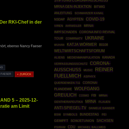
STIFTUNG CORONA-AUSCHUSS
MRNA GEN-INJEKTION
BITWIG
ANLEITUNG
SCHWARZER KANAL
COVID-19
ÄGYPTEN
NSDAP
Der RKI-Chef in der
MRNA-
VIREN
AHRWEILER
IMPFSCHADEN
CORONA INFO REVIVAL
UKRAINE
TOUR
COMIRNATY
KATJA WÖRMER
B0108
WUHAN
hört, ebenso Nancy Faeser
WELTWIRTSCHAFTSFORUM
KANADA
ALIENS
MEDIENMANIPULATION
CORONA-
VERFASSUNGSSCHUTZ
AG
REINER
AUSSCHUSS
MUSIC
 FAESER
« ZURÜCK
FUELLMICH
ASPHYX
CORONA-
QUERDENKEN 711
WOLFGANG
PLANDEMIE
GREULICH
FBI
COSMO
MRNA-
ND 5 – 2025-12-
MRNA
GENTHERAPEUTIKA
PLAUEN
atie am Limit
ANTI-SPIEGEL-TV
DANIELE GANSER
BUNDESTAG
BSW
SYMBOLS
PEI
SACHSEN
GEIMPFT
SOWJETUNION
CDU
PSIRAM
MICHAEL BALLWEG