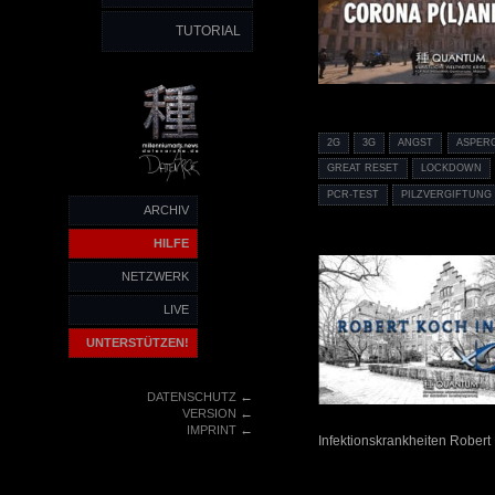
TUTORIAL
2G
3G
ANGST
ASPERG
GREAT RESET
LOCKDOWN
PCR-TEST
PILZVERGIFTUNG
ARCHIV
HILFE
NETZWERK
LIVE
UNTERSTÜTZEN!
←
DATENSCHUTZ
←
VERSION
←
IMPRINT
Infektionskrankheiten Robert