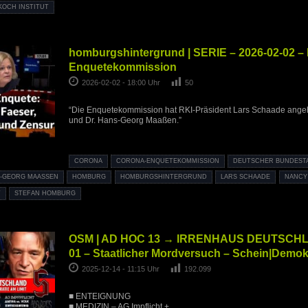
KOCH INSTITUT
homburgshintergrund | SERIE – 2026-02-02 – 
Enquetekommission
2026-02-02 - 18:00 Uhr
50
“Die Enquetekommission hat RKI-Präsident Lars Schaade ange
und Dr. Hans-Georg Maaßen.”
CORONA
CORONA-ENQUETEKOMMISSION
DEUTSCHER BUNDEST
-GEORG MAASSEN
HOMBURG
HOMBURGSHINTERGRUND
LARS SCHAADE
NANCY
T
STEFAN HOMBURG
OSM | AD HOC 13 → IRRENHAUS DEUTSCHLA
01 – Staatlicher Mordversuch – Schein|Demokr
2025-12-14 - 11:15 Uhr
192.099
■ ENTEIGNUNG
■ MEDIZIN – AG Impflicht +