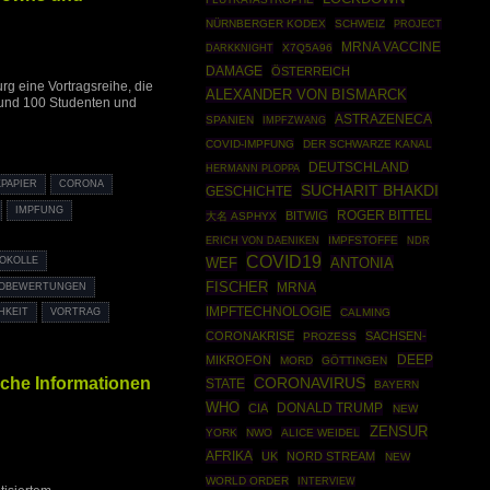
NÜRNBERGER KODEX
SCHWEIZ
PROJECT
MRNA VACCINE
DARKKNIGHT
X7Q5A96
DAMAGE
ÖSTERREICH
g eine Vortragsreihe, die
ALEXANDER VON BISMARCK
 rund 100 Studenten und
ASTRAZENECA
SPANIEN
IMPFZWANG
COVID-IMPFUNG
DER SCHWARZE KANAL
DEUTSCHLAND
HERMANN PLOPPA
PAPIER
CORONA
SUCHARIT BHAKDI
GESCHICHTE
IMPFUNG
ROGER BITTEL
BITWIG
大名 ASPHYX
IMPFSTOFFE
ERICH VON DAENIKEN
NDR
COVID19
ANTONIA
TOKOLLE
WEF
FISCHER
MRNA
IKOBEWERTUNGEN
IMPFTECHNOLOGIE
CALMING
HKEIT
VORTRAG
CORONAKRISE
SACHSEN-
PROZESS
DEEP
MIKROFON
MORD
GÖTTINGEN
liche Informationen
CORONAVIRUS
STATE
BAYERN
WHO
DONALD TRUMP
CIA
NEW
ZENSUR
YORK
NWO
ALICE WEIDEL
AFRIKA
UK
NORD STREAM
NEW
WORLD ORDER
INTERVIEW