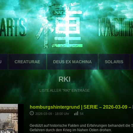
U
CREATURAE
DEUS EX MACHINA
SOLARIS
RKI
LISTE ALLER "RKI" EINTRÄGE
homburgshintergrund | SERIE – 2026-03-09 – 
2026-03-09 - 18:00 Uhr
54
Gestützt auf historische Fakten und Erfahrungen behandelt die
Gefahren durch den Krieg im Nahen Osten drohen.