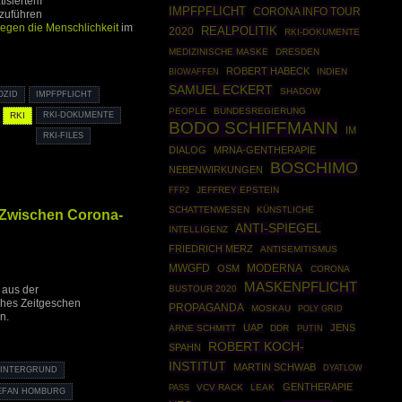
tisiertem
IMPFPFLICHT
CORONA INFO TOUR
zuführen
egen die Menschlichkeit
im
REALPOLITIK
2020
RKI-DOKUMENTE
MEDIZINISCHE MASKE
DRESDEN
ROBERT HABECK
BIOWAFFEN
INDIEN
SAMUEL ECKERT
SHADOW
OZID
IMPFPFLICHT
PEOPLE
BUNDESREGIERUNG
RKI
RKI-DOKUMENTE
BODO SCHIFFMANN
IM
RKI-FILES
DIALOG
MRNA-GENTHERAPIE
BOSCHIMO
NEBENWIRKUNGEN
FFP2
JEFFREY EPSTEIN
SCHATTENWESEN
KÜNSTLICHE
 Zwischen Corona-
ANTI-SPIEGEL
INTELLIGENZ
FRIEDRICH MERZ
ANTISEMITISMUS
MWGFD
MODERNA
OSM
CORONA
MASKENPFLICHT
BUSTOUR 2020
 aus der
ches Zeitgeschen
PROPAGANDA
MOSKAU
POLY GRID
n.
UAP
JENS
ARNE SCHMITT
DDR
PUTIN
ROBERT KOCH-
SPAHN
INSTITUT
MARTIN SCHWAB
DYATLOW
INTERGRUND
GENTHERAPIE
VCV RACK
LEAK
PASS
EFAN HOMBURG