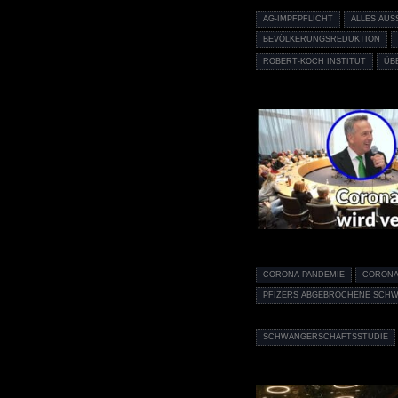
AG-IMPFPFLICHT
ALLES AUS
BEVÖLKERUNGSREDUKTION
ROBERT-KOCH INSTITUT
ÜB
CORONA-PANDEMIE
CORONA
PFIZERS ABGEBROCHENE SCH
SCHWANGERSCHAFTSSTUDIE