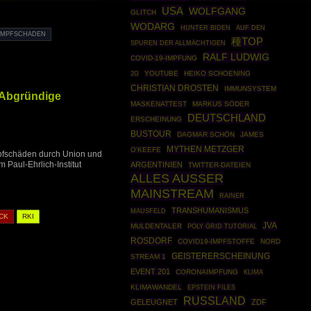
USA
WOLFGANG
GLITCH
WODARG
HUNTER BIDEN
AUF DEN
IMPFSCHADEN
種TOP
SPUREN DER ALLMÄCHTIGEN
RALF LUDWIG
COVID-19-IMPFUNG
YOUTUBE
HEIKO SCHOENING
2G
CHRISTIAN DROSTEN
IMMUNSYSTEM
 Abgründige
MASKENATTEST
MARKUS SÖDER
DEUTSCHLAND
ERSCHEINUNG
BUSTOUR
DAGMAR SCHÖN
JAMES
MYTHEN METZGER
O'KEEFE
mpfschäden durch Union und
Paul-Ehrlich-Institut
ARGENTINIEN
TWITTER-DATEIEN
ALLES AUSSER
MAINSTREAM
RAINER
TRANSHUMANISMUS
MAUSFELD
CK
RKI
JVA
MULDENTALER
POLY GRID TUTORIAL
ROSDORF
COVID19-IMPFSTOFFE
NORD
GEISTERERSCHEINUNG
STREAM 1
EVENT 201
CORONAIMPFUNG
KLIMA
KLIMAWANDEL
EPSTEIN FILES
RUSSLAND
GELEUGNET
ZDF