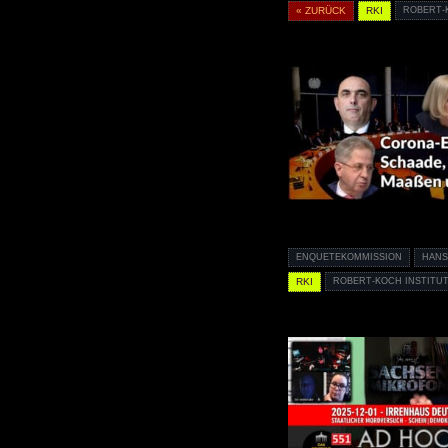
« ZURÜCK
RKI
ROBERT-
ENQUETEKOMMISSION
HANS
RKI
ROBERT-KOCH INSTITU