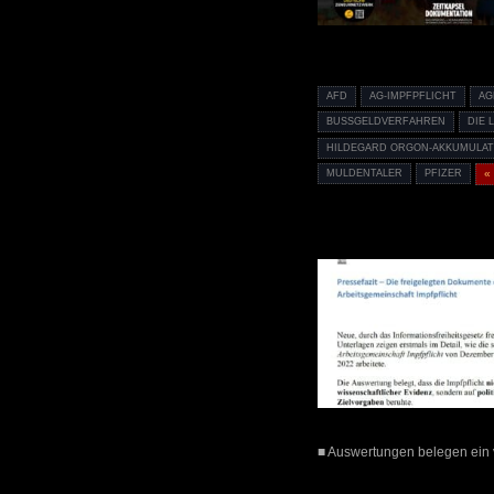
AFD
AG-IMPFPFLICHT
AG
BUSSGELDVERFAHREN
DIE 
HILDEGARD ORGON-AKKUMULA
MULDENTALER
PFIZER
«
■ Auswertungen belegen ein