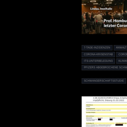
7-TAGE-INZIDENZEN
ANWALT
CORONA-KRISENSTAB
CORO
ITS-UNTERBELEGUNG
KLINI
PFIZERS ABGEBROCHENE SCH
SCHWANGERSCHAFTSSTUDIE