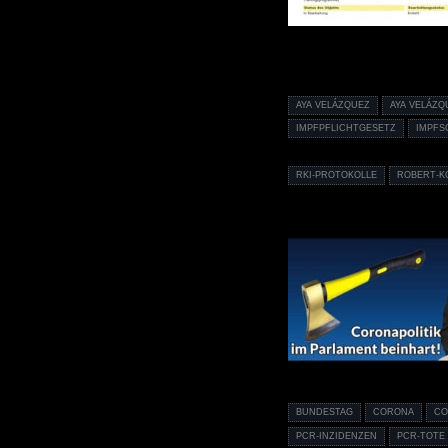
AYA VELÁZQUEZ
AYA VELÁZQ
IMPFPFLICHTGESETZ
IMPFS
RKI-PROTOKOLLE
ROBERT-K
BUNDESTAG
CORONA
CO
PCR-INZIDENZEN
PCR-TOTE