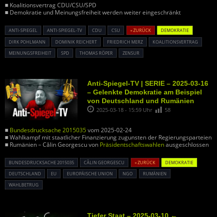
■ Koalitionsvertrag CDU/CSU/SPD
■ Demokratie und Meinungsfreiheit werden weiter eingeschränkt
ANTI-SPIEGEL
ANTI-SPIEGEL-TV
CDU
CSU
« ZURÜCK
DEMOKRATIE
DIRK POHLMANN
DOMINIK REICHERT
FRIEDRICH MERZ
KOALITIONSVERTRAG
MEINUNGSFREIHEIT
SPD
THOMAS RÖPER
ZENSUR
Anti-Spiegel-TV | SERIE – 2025-03-16
– Gelenkte Demokratie am Beispiel
von Deutschland und Rumänien
2025-03-18 - 15:59 Uhr
58
■
Bundesdrucksache 2015035
vom 2025-02-24
■ Wahlkampf mit staatlicher Finanzierung zugunsten der Regierungsparteien
■ Rumänien – Călin Georgescu von
Präsidentschaftswahlen
ausgeschlossen
BUNDESDRUCKSACHE 2015035
CĂLIN GEORGESCU
« ZURÜCK
DEMOKRATIE
DEUTSCHLAND
EU
EUROPÄISCHE UNION
NGO
RUMÄNIEN
WAHLBETRUG
Tiefer Staat – 2025-03-10 ←