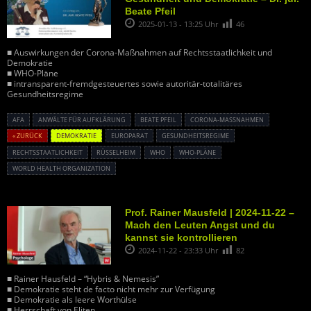
Beate Pfeil
2025-01-13 - 13:25 Uhr
46
■ Auswirkungen der Corona-Maßnahmen auf Rechtsstaatlichkeit und
Demokratie
■ WHO-Pläne
■ intransparent-fremdgesteuertes sowie autoritär-totalitäres
Gesundheitsregime
AFA
ANWÄLTE FÜR AUFKLÄRUNG
BEATE PFEIL
CORONA-MASSNAHMEN
« ZURÜCK
DEMOKRATIE
EUROPARAT
GESUNDHEITSREGIME
RECHTSSTAATLICHKEIT
RÜSSELHEIM
WHO
WHO-PLÄNE
WORLD HEALTH ORGANIZATION
Prof. Rainer Mausfeld | 2024-11-22 –
Mach den Leuten Angst und du
kannst sie kontrollieren
2024-11-22 - 23:33 Uhr
82
■ Rainer Hausfeld – “Hybris & Nemesis”
■ Demokratie steht de facto nicht mehr zur Verfügung
■ Demokratie als leere Worthülse
■ Herrschaft von Eliten