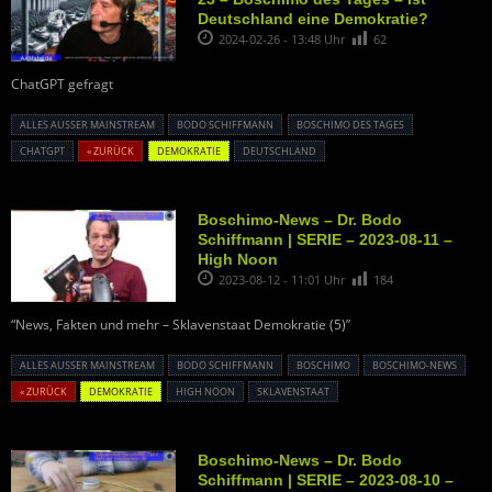
Deutschland eine Demokratie?
2024-02-26 - 13:48 Uhr
62
ChatGPT gefragt
ALLES AUSSER MAINSTREAM
BODO SCHIFFMANN
BOSCHIMO DES TAGES
CHATGPT
« ZURÜCK
DEMOKRATIE
DEUTSCHLAND
Boschimo-News – Dr. Bodo
Schiffmann | SERIE – 2023-08-11 –
High Noon
2023-08-12 - 11:01 Uhr
184
“News, Fakten und mehr – Sklavenstaat Demokratie (5)”
ALLES AUSSER MAINSTREAM
BODO SCHIFFMANN
BOSCHIMO
BOSCHIMO-NEWS
« ZURÜCK
DEMOKRATIE
HIGH NOON
SKLAVENSTAAT
Boschimo-News – Dr. Bodo
Schiffmann | SERIE – 2023-08-10 –