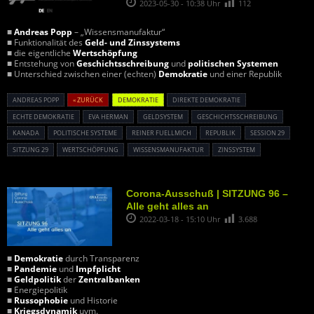
2023-05-30 - 10:38 Uhr
112
■
Andreas Popp
– „Wissensmanufaktur“
■ Funktionalität des
Geld- und Zinssystems
■ die eigentliche
Wertschöpfung
■ Entstehung von
Geschichtsschreibung
und
politischen Systemen
■ Unterschied zwischen einer (echten)
Demokratie
und einer Republik
ANDREAS POPP
« ZURÜCK
DEMOKRATIE
DIREKTE DEMOKRATIE
ECHTE DEMOKRATIE
EVA HERMAN
GELDSYSTEM
GESCHICHTSSCHREIBUNG
KANADA
POLITISCHE SYSTEME
REINER FUELLMICH
REPUBLIK
SESSION 29
SITZUNG 29
WERTSCHÖPFUNG
WISSENSMANUFAKTUR
ZINSSYSTEM
Corona-Ausschuß | SITZUNG 96 –
Alle geht alles an
2022-03-18 - 15:10 Uhr
3.688
■
Demokratie
durch Transparenz
■
Pandemie
und
Impfplicht
■
Geldpolitik
der
Zentralbanken
■ Energiepolitik
■
Russophobie
und Historie
■
Kriegsdynamik
uvm.