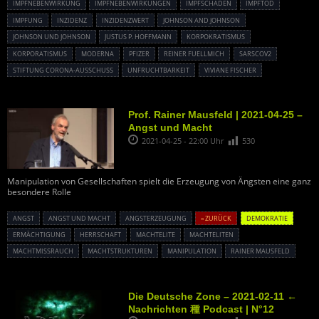
IMPFNEBENWIRKUNG
IMPFNEBENWIRKUNGEN
IMPFSCHADEN
IMPFTOD
IMPFUNG
INZIDENZ
INZIDENZWERT
JOHNSON AND JOHNSON
JOHNSON UND JOHNSON
JUSTUS P. HOFFMANN
KORPOKRATISMUS
KORPORATISMUS
MODERNA
PFIZER
REINER FUELLMICH
SARSCOV2
STIFTUNG CORONA-AUSSCHUSS
UNFRUCHTBARKEIT
VIVIANE FISCHER
Prof. Rainer Mausfeld | 2021-04-25 –
Angst und Macht
2021-04-25 - 22:00 Uhr
530
Manipulation von Gesellschaften spielt die Erzeugung von Ängsten eine ganz
besondere Rolle
ANGST
ANGST UND MACHT
ANGSTERZEUGUNG
« ZURÜCK
DEMOKRATIE
ERMÄCHTIGUNG
HERRSCHAFT
MACHTELITE
MACHTELITEN
MACHTMISSRAUCH
MACHTSTRUKTUREN
MANIPULATION
RAINER MAUSFELD
Die Deutsche Zone – 2021-02-11 ←
Nachrichten 種 Podcast | N°12