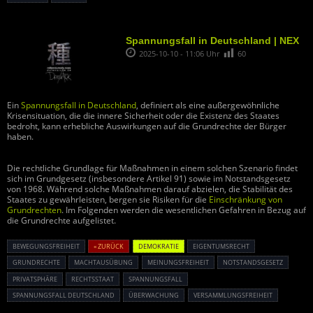
Spannungsfall in Deutschland | NEX
2025-10-10 - 11:06 Uhr
60
Ein
Spannungsfall in Deutschland
, definiert als eine außergewöhnliche
Krisensituation, die die innere Sicherheit oder die Existenz des Staates
bedroht, kann erhebliche Auswirkungen auf die Grundrechte der Bürger
haben.
Die rechtliche Grundlage für Maßnahmen in einem solchen Szenario findet
sich im Grundgesetz (insbesondere Artikel 91) sowie im Notstandsgesetz
von 1968. Während solche Maßnahmen darauf abzielen, die Stabilität des
Staates zu gewährleisten, bergen sie Risiken für die
Einschränkung von
Grundrechten
. Im Folgenden werden die wesentlichen Gefahren in Bezug auf
die Grundrechte aufgelistet.
BEWEGUNGSFREIHEIT
« ZURÜCK
DEMOKRATIE
EIGENTUMSRECHT
GRUNDRECHTE
MACHTAUSÜBUNG
MEINUNGSFREIHEIT
NOTSTANDSGESETZ
PRIVATSPHÄRE
RECHTSSTAAT
SPANNUNGSFALL
SPANNUNGSFALL DEUTSCHLAND
ÜBERWACHUNG
VERSAMMLUNGSFREIHEIT