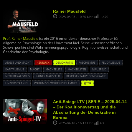
Rainer Mausfeld
2025-08-03 - 10:50 Uhr
1.470
Prof. Rainer Mausfeld
ist ein 2016 emeritierter deutscher Professor für
Allgemeine Psychologie an der Universität Kiel. Seine wissenschaftlichen
Schwerpunkte sind Wahrnehmungspsychologie, Kognitionswissenschaft und
Geschichte der Psychologie.
ANGST UND MACHT
« ZURÜCK
DEMOKRATIE
FASCHISMUS
FEUDALISMUS
KAPITALISMUS
MACHT
MACHTELITE
MACHTELITEN
MAUSFELD
NEOLIBERALISMUS
RAINER MAUSFELD
REPRÄSENTATIVE DEMOKRATIE
UNIVERSITÄT KIEL
WARUM SCHWEIGEN DIE LÄMMER
種TOP
Anti-Spiegel-TV | SERIE – 2025-04-14
– Der Koalitionsvertrag und die
Abschaffung der Demokratie in
Europa
2025-04-18 - 16:17 Uhr
63