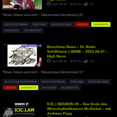
2023-08-08 - 18:53 Uhr
127
“News, Fakten und mehr – Sklavenstaat Demokratie (2)”
BODO SCHIFFMANN
BOSCHIMO
BOSCHIMO-NEWS
« ZURÜCK
DEMOKRATIE
HIGH NOON
SKLAVENSTAAT
Boschimo-News – Dr. Bodo
Schiffmann | SERIE – 2023-08-07 –
High Noon
2023-08-08 - 18:30 Uhr
113
“News, Fakten und mehr – Sklavenstaat Demokratie (1)”
ALLES AUSSER MAINSTREAM
BODO SCHIFFMANN
BOSCHIMO
BOSCHIMO-NEWS
« ZURÜCK
DEMOKRATIE
HIGH NOON
SKLAVENSTAAT
ICIC | SESSION 29 – Das Ende des
Wirtschaftsdiktators Mr.Global – mit
Andreas Popp