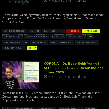
2021-02-11 - 14:21 Uhr
145
Demokratie, Ordnungswahn, Realität, Meinungsfreiheit & Andersdenkende,
Doppelstandards, Fridays For Future, Plankrise, Feudalismus, Eigentum,
“Great Reset” uvm.
ANDERSDENKENDE
BAUERN
BAUERNPROTESTE
« ZURÜCK
DEMOKRATIE
DEUTSCHLAND
DOPPELSTANDARDS
EIGENTUM
FEUDALISMUS
FFF
FRIDAYS FOR FUTURE
GREAT RESET
MEINUNGSFREIHEIT
ORDNUNGSWAHN
REGELUNGSWAHN
種TOP
CORONA – Dr. Bodo Schiffmann |
SERIE – 2020-12-22 – Boschimo des
Jahres 2020
2020-12-23 - 7:46 Uhr
558
Jahresrückblick 2020, Corona-Pandemie-Kritiker, zur Schwindelambulanz,
Zensur, Impfung, Maskenatteste, Versuch Dr. Bodo Schiffmann die
Approbation zu entziehen