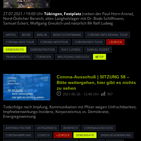
27.07.2021 / 19:00 Uhr
Tübingen, Festplatz
(neben der Paul-Horn-Arena),
Nord-Östlicher Bereich, altes Langholzlager mit Dr. Bodo Schiffmann,
Samuel Eckert, Wolfgang Greulich und natürlich RA Ralf Ludwig
ANTIFA
B0108
BERLIN
BODO SCHIFFMANN
CORONA INFO REVIVAL TOUR
CORONA INFO TOUR
CORONA INFOTOUR
CORONAINFO TOUR
« ZURÜCK
DEMOKRATIE
DEMONSTRATION
RALF LUDWIG
SAMUEL ECKERT
TRANSATLANTIFA
TÜBINGEN
WOLFGANG GREULICH
種TOP
Corona-Ausschuß | SITZUNG 58 –
Bitte weitergehen, hier gibt es nichts
zu sehen
2021-06-26 - 12:48 Uhr
387
Todesfolge nach Impfung, Kommunikation mit Pfizer wegen Unfruchtbarkeit,
Impfnebenwirkungs-Inzidenz, Korporatismus vs. Demokratie,
Energiegewinnung
ANTONIA FISCHER
ASTRAZENECA
BIONTECH
CORONAAUSSCHUSS
CORONAIMPFUNG
COVID19
« ZURÜCK
DEMOKRATIE
ENERGIEGEWINNUNG