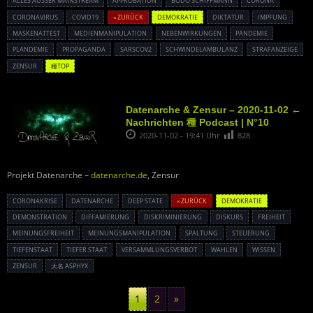
ALLES AUSSER MAINSTREAM
APPROBATION
BODO SCHIFFMANN
CORONA
CORONAVIRUS
COVID19
« ZURÜCK
DEMOKRATIE
DIKTATUR
IMPFUNG
MASKENATTEST
MEDIENMANIPULATION
NEBENWIRKUNGEN
PANDEMIE
PLANDEMIE
PROPAGANDA
SARSCOV2
SCHWINDELAMBULANZ
STRAFANZEIGE
ZENSUR
種TOP
Datenarche & Zensur – 2020-11-02 ←
Nachrichten 種 Podcast | N°10
2020-11-02 - 19:41 Uhr
828
Projekt Datenarche –
datenarche.de
, Zensur
CORONAKRISE
DATENARCHE
DEEP STATE
« ZURÜCK
DEMOKRATIE
DEMONSTRATION
DIFFAMIERUNG
DISKRIMINIERUNG
DISKURS
FREIHEIT
MEINUNGSFREIHEIT
MEINUNGSMANIPULATION
SPALTUNG
STEUERUNG
TIEFENSTAAT
TIEFER STAAT
VERSAMMLUNGSVERBOT
WAHLEN
WISSEN
ZENSUR
大名 ASPHYX
1
2
»