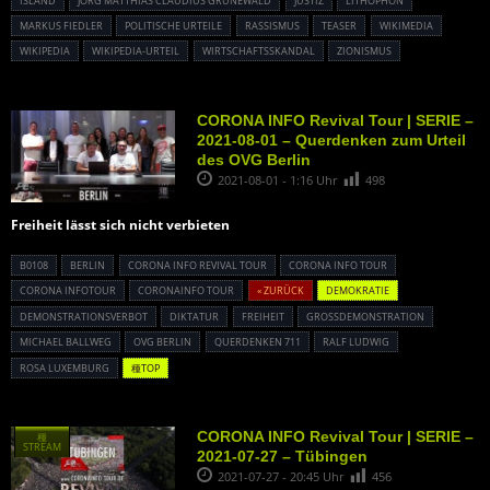
ISLAND
JÖRG MATTHIAS CLAUDIUS GRÜNEWALD
JUSTIZ
LITHOPHON
MARKUS FIEDLER
POLITISCHE URTEILE
RASSISMUS
TEASER
WIKIMEDIA
WIKIPEDIA
WIKIPEDIA-URTEIL
WIRTSCHAFTSSKANDAL
ZIONISMUS
CORONA INFO Revival Tour | SERIE –
2021-08-01 – Querdenken zum Urteil
des OVG Berlin
2021-08-01 - 1:16 Uhr
498
Freiheit lässt sich nicht verbieten
B0108
BERLIN
CORONA INFO REVIVAL TOUR
CORONA INFO TOUR
CORONA INFOTOUR
CORONAINFO TOUR
« ZURÜCK
DEMOKRATIE
DEMONSTRATIONSVERBOT
DIKTATUR
FREIHEIT
GROSSDEMONSTRATION
MICHAEL BALLWEG
OVG BERLIN
QUERDENKEN 711
RALF LUDWIG
ROSA LUXEMBURG
種TOP
CORONA INFO Revival Tour | SERIE –
種
STREAM
2021-07-27 – Tübingen
2021-07-27 - 20:45 Uhr
456