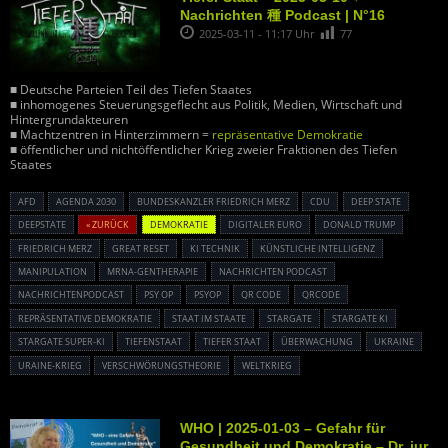
Nachrichten 種 Podcast | N°16
2025-03-11 - 11:17 Uhr
77
■ Deutsche Parteien Teil des Tiefen Staates
■ inhomogenes Steuerungsgeflecht aus Politik, Medien, Wirtschaft und
Hintergrundakteuren
■ Machtzentren in Hinterzimmern =
repräsentative Demokratie
■ öffentlicher und nichtöffentlicher Krieg zweier Fraktionen des Tiefen
Staates
AFD
AGENDA 2030
BUNDESKANZLER FRIEDRICH MERZ
CDU
DEEP STATE
DEEPSTATE
« ZURÜCK
DEMOKRATIE
DIGITALER EURO
DONALD TRUMP
FRIEDRICH MERZ
GREAT RESET
KI TECHNIK
KÜNSTLICHE INTELLIGENZ
MANIPULATION
MRNA-GENTHERAPIE
NACHRICHTEN PODCAST
NACHRICHTENPODCAST
PSY OP
PSYOP
QR CODE
QRCODE
REPRÄSENTATIVE DEMOKRATIE
STAAT IM STAATE
STARGATE
STARGATE KI
STARGATE SUPER-KI
TIEFENSTAAT
TIEFER STAAT
ÜBERWACHUNG
UKRAINE
URAINE-KRIEG
VERSCHWÖRUNGSTHEORIE
WELTKRIEG
WHO | 2025-01-03 – Gefahr für
Gesundheit und Demokratie – Dr. jur.