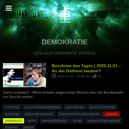
DEMOKRATIE
LISTE ALLER "DEMOKRATIE" EINTRÄGE
Boschimo des Tages | 2025-11-01 –
An der Ostfront sterben?
2025-11-01 - 18:00 Uhr
52
Satire verboten? – Wenn Schüler wegen eines Memes über die Bundeswehr
vor Gericht stehen
§ 185 STGB
ALLES AUSSER MAINSTREAM
AUFKLÄRUNG
BODO SCHIFFMANN
BOSCHIMO
BOSCHIMO DES TAGES
BUNDESVERFASSUNGSGERICHT
« ZURÜCK
DEMOKRATIE
KRITIK
MEINUNGSFREIHEIT
SATIRE
SOLDATEN SIND MÖRDER
STRAFTAT
ZENSUR