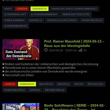
ANGST
« ZURÜCK
DEMOKRATIE
EINHEGUNG VON ELITENVERKOMMENHEIT
ELITENHERRSCHAFT
ELITENVERKOMMENHEIT
HERRSCHAFT DER ELITEN
HYBRIS & NEMESIS
KONTROLLE
KONTROLLE DURCH ANGST
RAINER MAUSFELD
SCHEINDEMOKRATIE
Prof. Rainer Mausfeld | 2024-03-13 –
Raus aus der Ideologiefalle
2024-04-28 - 18:00 Uhr
40
■ Risiken und Gefahren der militärischen und ökologischen Zerstörung
■ Demokratie ist zu einer leeren Worthülse geworden
■ die zivilisatorische Leitidee von Demokratie wurde enteignet
■ Herrschaft von Eliten
« ZURÜCK
DEMOKRATIE
MACHTELITE
MASUFELD
POLITIK
PSYCHOLOGIE
RAINER MAUSFELD
VORTRAG
WESTEND VERLAG
Bodo Schiffmann | SERIE – 2024-02-
23 – Boschimo des Tages – Ist