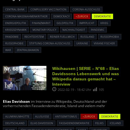
CENTRAL BANK
COMPULSORY VACCINATION
CORONA-AUSSCHUSS
CORONA-MASSNAHMENKRITIKER
DEMOCRACY
« ZURÜCK
DEMOKRATIE
ENERGIEPOLITIK
FINANZMARKT
GELDPOLITIK
IMPFPLICHT
KRIEG
KRIEGSDYNAMIK
MONETARY POLICY
NACHHALTIGKEIT
PANDEMIC
PANDEMIE
RECHTSSYSTEM
REINER FUELLMICH
RUSSLAND
RUSSOPHOBIA
RUSSOPHOBIE
STIFTUNG CORONA-AUSSCHUSS
UKRAINE
VIVIANE FISCHER
WAR
ZENTRALBANKEN
Wikihausen | SERIE – N°68 – Elias
Davidssons Lebenswerk und was
Wikipedia daraus gemacht hat –
Interview
2022-02-19 - 18:42 Uhr
105
Elias Davidsson
im Interview zu Wikipedia, Deutschland und der
vorherrschenden Fassadendemokratie, Island und vielem mehr
ALUMINIUMHÜTTE
ALUSUISSE
ANTISEMITISMUS
« ZURÜCK
DEMOKRATIE
DEUTSCHLAND
ELIAS DAVIDSSON
FASSADENDEMOKRATIE
FELIKS
ICELAND