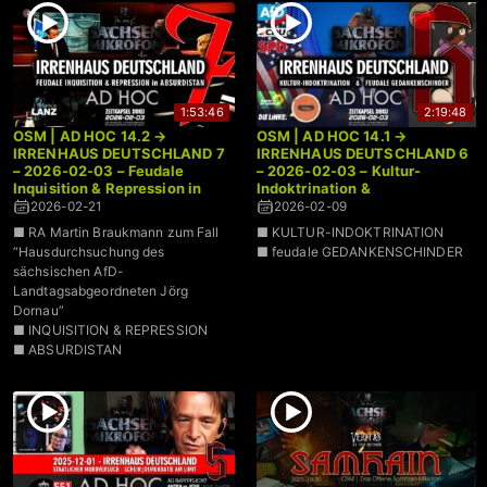
1:53:46
2:19:48
OSM | AD HOC 14.2 →
OSM | AD HOC 14.1 →
IRRENHAUS DEUTSCHLAND 7
IRRENHAUS DEUTSCHLAND 6
– 2026-02-03 – Feudale
– 2026-02-03 – Kultur-
Inquisition & Repression in
Indoktrination &
Absurdistan
Gedankenschinder
2026-02-21
2026-02-09
■ RA Martin Braukmann zum Fall
■ KULTUR-INDOKTRINATION
“Hausdurchsuchung des
■ feudale GEDANKENSCHINDER
sächsischen AfD-
Landtagsabgeordneten Jörg
Dornau”
■ INQUISITION & REPRESSION
■ ABSURDISTAN