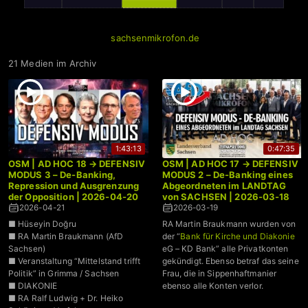
sachsenmikrofon.de
21 Medien im Archiv
1:43:13
0:47:35
OSM | AD HOC 18 → DEFENSIV
OSM | AD HOC 17 → DEFENSIV
MODUS 3 – De-Banking,
MODUS 2 – De-Banking eines
Repression und Ausgrenzung
Abgeordneten im LANDTAG
der Opposition | 2026-04-20
von SACHSEN | 2026-03-18
2026-04-21
2026-03-19
■ Hüseyin Doğru
RA Martin Braukmann wurden von
■ RA Martin Braukmann (AfD
der “
Bank für Kirche und Diakonie
Sachsen)
eG – KD Bank” alle Privatkonten
■ Veranstaltung “Mittelstand trifft
gekündigt. Ebenso betraf das seine
Politik” in Grimma / Sachsen
Frau, die in Sippenhaftmanier
■ DIAKONIE
ebenso alle Konten verlor.
■ RA Ralf Ludwig + Dr. Heiko