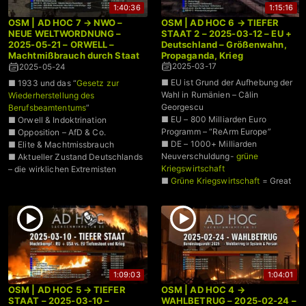
1:40:36
1:15:16
OSM | AD HOC 7 → NWO –
OSM | AD HOC 6 → TIEFER
NEUE WELTWORDNUNG –
STAAT 2 – 2025-03-12 – EU +
2025-05-21 – ORWELL –
Deutschland – Größenwahn,
Machtmißbrauch durch Staat
Propaganda, Krieg
& Medien
2025-03-17
2025-05-24
■ EU ist Grund der Aufhebung der
■ 1933 und das “
Gesetz zur
Wahl in Rumänien – Călin
Wiederherstellung des
Georgescu
Berufsbeamtentums
”
■ EU – 800 Milliarden Euro
■ Orwell & Indoktrination
Programm – “ReArm Europe”
■ Opposition – AfD & Co.
■ DE – 1000+ Milliarden
■ Elite & Machtmissbrauch
Neuverschuldung-
grüne
■ Aktueller Zustand Deutschlands
Kriegswirtschaft
– die wirklichen Extremisten
■
Grüne Kriegswirtschaft
= Great
Reset im Grundgesetz
■ Deutsche Parteien betrügen den
Wähler: CDU, SPD, Grüne, Linke
■ BSW nur durch falsche
Stimmauszählung unter 5% Hürde
für den Bundestag
■ 551 Fragen zum Tiefen Staat
1:09:03
1:04:01
■ AD HOC – Rechner über 1,4
OSM | AD HOC 5 → TIEFER
OSM | AD HOC 4 →
Billionen Euro
STAAT – 2025-03-10 –
WAHLBETRUG – 2025-02-24 –