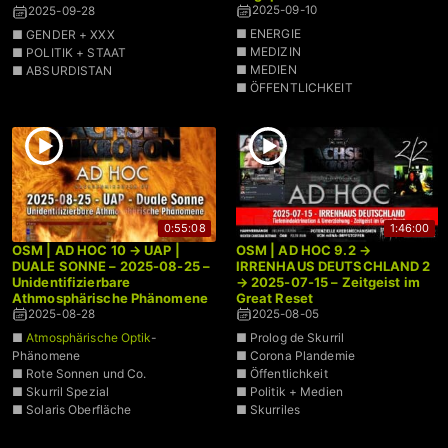
Feindbild
2025-09-10
2025-09-28
■ ENERGIE
■ GENDER + XXX
■ MEDIZIN
■ POLITIK + STAAT
■ MEDIEN
■ ABSURDISTAN
■ ÖFFENTLICHKEIT
0:55:08
1:46:00
OSM | AD HOC 10 → UAP |
OSM | AD HOC 9.2 →
DUALE SONNE – 2025-08-25 –
IRRENHAUS DEUTSCHLAND 2
Unidentifizierbare
→ 2025-07-15 – Zeitgeist im
Athmosphärische Phänomene
Great Reset
2025-08-28
2025-08-05
■
Atmosphärische Optik
-
■ Prolog de Skurril
Phänomene
■ Corona Plandemie
■ Rote Sonnen und Co.
■ Öffentlichkeit
■ Skurril Spezial
■ Politik + Medien
■ Solaris Oberfläche
■ Skurriles