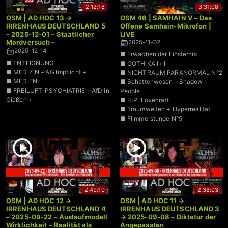
2:12:18
3:31:08
OSM | AD HOC 13 →
OSM 46 | SAMHAIN V – Das
IRRENHAUS DEUTSCHLAND 5
Offene Samhain-Mikrofon |
– 2025-12-01 – Staatlicher
LIVE
Mordversuch –
2025-11-02
Schein|Demokratie am Limit
2025-12-14
■ Erwachen der Finsternis
■ ENTEIGNUNG
■ GOTHIKA I+II
■ MEDIZIN – AG Impflicht +
■ NICHTRAUM PARANORMAL N°2
■ MEDIEN
■ Schattenwesen – Shadow
■ FREILUFT-PSYCHIATRIE – AfD in
People
Gießen +
■ H.P. Lovecraft
■ Traumwelten + Hyperrealität
■ Flimmerstunde N°5
2:49:10
2:38:03
OSM | AD HOC 12 →
OSM | AD HOC 11 →
IRRENHAUS DEUTSCHLAND 4
IRRENHAUS DEUTSCHLAND 3
– 2025-09-22 – Auslaufmodell
→ 2025-09-08 – Diktatur der
Wirklichkeit – Realität als
Angepassten