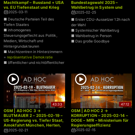
Machtkampf – Russland + USA
Bundestagswahl 2025 –
vs. EU Tiefenstaat und Krieg
Wahlbetrug in System und
Person
2025-03-11
2025-02-25
■ Deutsche Parteien Teil des
■ Erster CDU-Aussetzer 12h nach
Tiefen Staates
der Wahl
■ inhomogenes
■ Systemischer Wahlbetrug
Steuerungsgeflecht aus Politik,
■ Wahlbetrug in Person
Medien, Wirtschaft und
■ Das große Goodbye
Hintergrundakteuren
■ Machtzentren in Hinterzimmern
=
repräsentative Demokratie
■ öffentlicher und nichtöffentlicher
Krieg zweier Fraktionen des Tiefen
Staates
■ Ukraine-Krieg, Donald Trump,
CDU, AfD uvw.
43:33
47:12
OSM | AD HOC 3 →
OSM | AD HOC 2 →
BLUTMAUER 2 – 2025-02-19 –
KORRUPTION – 2025-02-14 –
US-Regierung vs. Tiefer Staat,
DOGE – MfR – Ministerium für
Amokfahrt München, Herten,
Regierungseffizienz
Villach
2025-02-15
2025-02-21