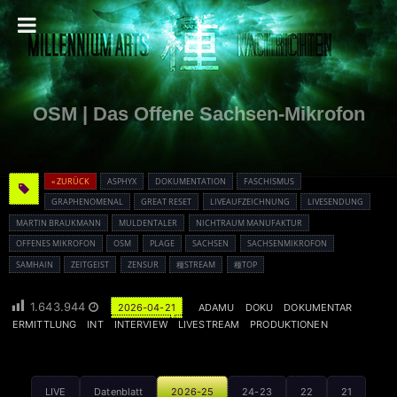
OSM | Das Offene Sachsen-Mikrofon
« ZURÜCK
ASPHYX
DOKUMENTATION
FASCHISMUS
GRAPHENOMENAL
GREAT RESET
LIVEAUFZEICHNUNG
LIVESENDUNG
MARTIN BRAUKMANN
MULDENTALER
NICHTRAUM MANUFAKTUR
OFFENES MIKROFON
OSM
PLAGE
SACHSEN
SACHSENMIKROFON
SAMHAIN
ZEITGEIST
ZENSUR
種STREAM
種TOP
1.643.944
2026-04-21
ADAMU
DOKU
DOKUMENTAR
ERMITTLUNG
INT
INTERVIEW
LIVESTREAM
PRODUKTIONEN
LIVE
Datenblatt
2026-25
24-23
22
21