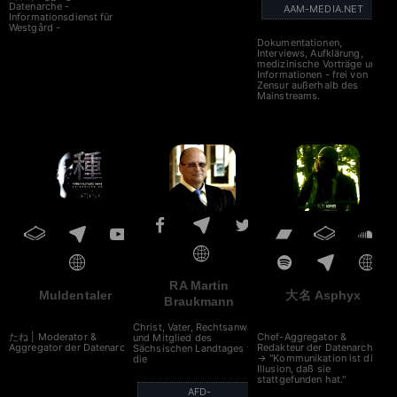
Datenarche -
AAM-MEDIA.NET
Informationsdienst für
Westgård -
Dokumentationen,
Interviews, Aufklärung,
medizinische Vorträge und
Informationen - frei von
Zensur außerhalb des
Mainstreams.
RA Martin
Muldentaler
大名 Asphyx
Braukmann
Christ, Vater, Rechtsanwalt
たね | Moderator &
Chef-Aggregator &
und Mitglied des
Aggregator der Datenarche
Redakteur der Datenarche
Sächsischen Landtages für
→ "Kommunikation ist die
die
Illusion, daß sie
stattgefunden hat."
AFD-