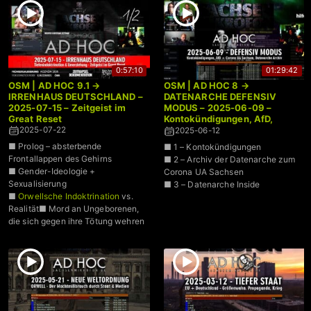
0:57:10
01:29:42
OSM | AD HOC 9.1 →
OSM | AD HOC 8 →
IRRENHAUS DEUTSCHLAND –
DATENARCHE DEFENSIV
2025-07-15 – Zeitgeist im
MODUS – 2025-06-09 –
Great Reset
Kontokündigungen, AfD,
Corona UA Sachsen
2025-07-22
2025-06-12
■ Prolog – absterbende
■ 1 – Kontokündigungen
Frontallappen des Gehirns
■ 2 – Archiv der Datenarche zum
■ Gender-Ideologie +
Corona UA Sachsen
Sexualisierung
■ 3 – Datenarche Inside
■
Orwellsche Indoktrination
vs.
Realität■ Mord an Ungeborenen,
die sich gegen ihre Tötung wehren