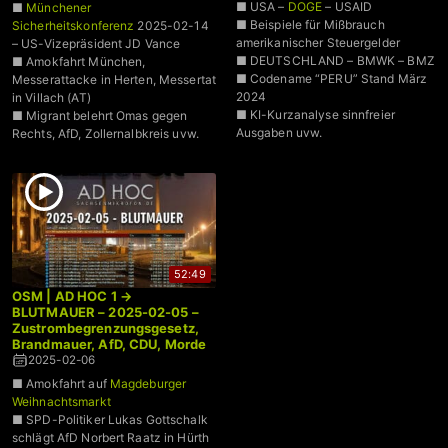
■ USA –
DOGE
– USAID
■
Münchener
■ Beispiele für Mißbrauch
Sicherheitskonferenz
2025-02-14
amerikanischer Steuergelder
– US-Vizepräsident JD Vance
■ DEUTSCHLAND – BMWK – BMZ
■ Amokfahrt München,
■ Codename “PERU” Stand März
Messerattacke in Herten, Messertat
2024
in Villach (AT)
■ KI-Kurzanalyse sinnfreier
■ Migrant belehrt Omas gegen
Ausgaben uvw.
Rechts, AfD, Zollernalbkreis uvw.
52:49
OSM | AD HOC 1 →
BLUTMAUER – 2025-02-05 –
Zustrombegrenzungsgesetz,
Brandmauer, AfD, CDU, Morde
2025-02-06
■ Amokfahrt auf
Magdeburger
Weihnachtsmarkt
■ SPD-Politiker Lukas Gottschalk
schlägt AfD Norbert Raatz in Hürth