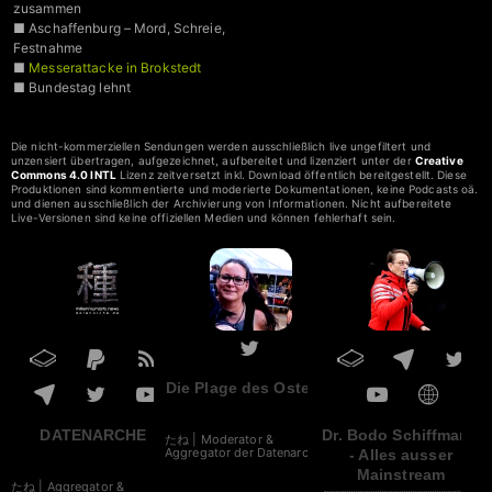
zusammen
■ Aschaffenburg – Mord, Schreie,
Festnahme
■
Messerattacke in Brokstedt
■ Bundestag lehnt
Zustrombegrenzungsgesetz ab
■ AfD – Alice Weidel & Tino
Chrupalla
Die nicht-kommerziellen Sendungen werden ausschließlich live ungefiltert und
unzensiert übertragen, aufgezeichnet, aufbereitet und lizenziert unter der
Creative
Commons 4.0 INTL
Lizenz zeitversetzt inkl. Download öffentlich bereitgestellt. Diese
Produktionen sind kommentierte und moderierte Dokumentationen, keine Podcasts oä.
und dienen ausschließlich der Archivierung von Informationen. Nicht aufbereitete
Live-Versionen sind keine offiziellen Medien und können fehlerhaft sein.
Die Plage des Ostens
DATENARCHE
Dr. Bodo Schiffmann
たね | Moderator &
Aggregator der Datenarche
- Alles ausser
Mainstream
たね | Aggregator &