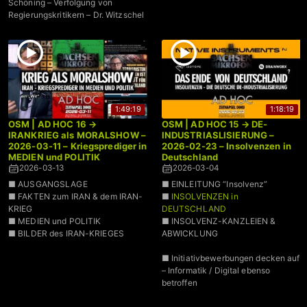
Schöning – Verfolgung von
Regierungskritikern – Dr. Witzschel
1:49:19
1:18:19
OSM | AD HOC 16 →
OSM | AD HOC 15 → DE-
IRANKRIEG als MORALSHOW –
INDUSTRIASLISIERUNG –
2026-03-11 – Kriegsprediger in
2026-02-23 – Insolvenzen in
MEDIEN und POLITIK
Deutschland
2026-03-13
2026-03-04
■ AUSGANGSLAGE
■ EINLEITUNG “Insolvenz”
■ FAKTEN zum IRAN & dem IRAN-
■
INSOLVENZEN in
KRIEG
DEUTSCHLAND
■ MEDIEN und POLITIK
■ INSOLVENZ-KANZLEIEN &
■ BILDER des IRAN-KRIEGES
ABWICKLUNG
■ Initiativbewerbungen decken auf
– Informatik / Digital ebenso
betroffen