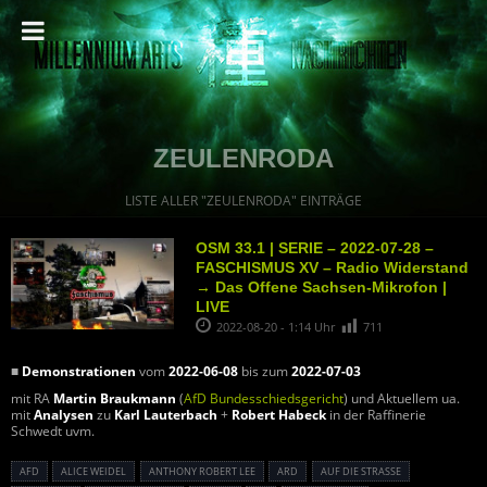
ZEULENRODA
LISTE ALLER "ZEULENRODA" EINTRÄGE
OSM 33.1 | SERIE – 2022-07-28 –
FASCHISMUS XV – Radio Widerstand
→ Das Offene Sachsen-Mikrofon |
LIVE
2022-08-20 - 1:14 Uhr
711
■
Demonstrationen
vom
2022-06-08
bis zum
2022-07-03
mit RA
Martin Braukmann
(
AfD Bundesschiedsgericht
) und Aktuellem ua.
mit
Analysen
zu
Karl Lauterbach
+
Robert Habeck
in der Raffinerie
Schwedt uvm.
AFD
ALICE WEIDEL
ANTHONY ROBERT LEE
ARD
AUF DIE STRASSE