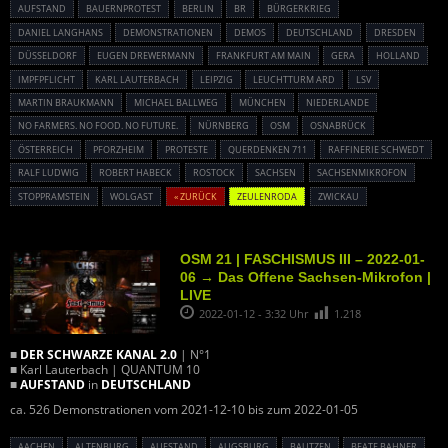
AUFSTAND
BAUERNPROTEST
BERLIN
BR
BÜRGERKRIEG
DANIEL LANGHANS
DEMONSTRATIONEN
DEMOS
DEUTSCHLAND
DRESDEN
DÜSSELDORF
EUGEN DREWERMANN
FRANKFURT AM MAIN
GERA
HOLLAND
IMPFPFLICHT
KARL LAUTERBACH
LEIPZIG
LEUCHTTURM ARD
LSV
MARTIN BRAUKMANN
MICHAEL BALLWEG
MÜNCHEN
NIEDERLANDE
NO FARMERS. NO FOOD. NO FUTURE.
NÜRNBERG
OSM
OSNABRÜCK
ÖSTERREICH
PFORZHEIM
PROTESTE
QUERDENKEN 711
RAFFINERIE SCHWEDT
RALF LUDWIG
ROBERT HABECK
ROSTOCK
SACHSEN
SACHSENMIKROFON
STOPPRAMSTEIN
WOLGAST
« ZURÜCK
ZEULENRODA
ZWICKAU
OSM 21 | FASCHISMUS III – 2022-01-
06 → Das Offene Sachsen-Mikrofon |
LIVE
2022-01-12 - 3:32 Uhr
1.218
■
DER SCHWARZE KANAL 2.0
| N°1
■ Karl Lauterbach | QUANTUM 10
■
AUFSTAND
in
DEUTSCHLAND
ca. 526 Demonstrationen vom 2021-12-10 bis zum 2022-01-05
AACHEN
ALTENBURG
AUFSTAND
AUGSBURG
BAUTZEN
BEATE BAHNER