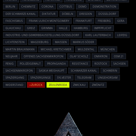
BERLIN
CHEMNITZ
CORONA
COTTBUS
DEMO
DEMONSTRATION
DER SCHWARZE KANAL
DIKTATUR
DÖBELN
DRESDEN
DÜSSELDORF
FASCHISMUS
FRANK ULRICH MONTGOMERY
FRANKFURT
FREIBERG
GERA
GLAUCHAU
GREIZ
GRIMMA
HALLE
HAMBURG
IMPFPFLICHT
INDUSTRIE- UND GEWERBEAUSSTELLUNG DÜSSELDORF
KARL LAUTERBACH
LEIPZIG
LICHTENSTEIN
MAGDEBURG
MAISSEN
MARKUS SÖDER
MARTIN BRAUKMANN
MICHAEL KRETSCHMER
MULDENTAL
MÜNCHEN
NEUJAHR
OFFENES SACHSENMIKROFON
OLAF SCHOLZ
OMIKRON
OSM 21
PENIG
POLIZEIGEWALT
PROPAGANDA
RESISTANCE
ROSTOCK
SACHSEN
SACHSENMIKROFON
SASKIA WEISHAUPT
SCHWARZER KANAL
SCHWERIN
SPAZIERGANG
SPAZIERGÄNGE
SYLVESTER
TELEGRAM
UNGEHORSAM
WIDERSTAND
« ZURÜCK
ZEULENRODA
ZWICKAU
ZWÖNITZ