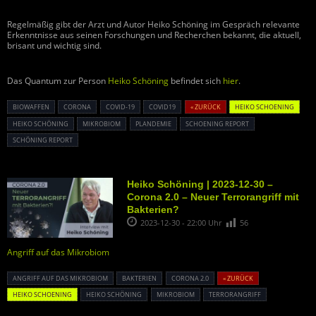
Regelmäßig gibt der Arzt und Autor Heiko Schöning im Gespräch relevante
Erkenntnisse aus seinen Forschungen und Recherchen bekannt, die aktuell,
brisant und wichtig sind.
Das Quantum zur Person
Heiko Schöning
befindet sich
hier
.
BIOWAFFEN
CORONA
COVID-19
COVID19
« ZURÜCK
HEIKO SCHOENING
HEIKO SCHÖNING
MIKROBIOM
PLANDEMIE
SCHOENING REPORT
SCHÖNING REPORT
Heiko Schöning | 2023-12-30 –
Corona 2.0 – Neuer Terrorangriff mit
Bakterien?
2023-12-30 - 22:00 Uhr
56
Angriff auf das Mikrobiom
ANGRIFF AUF DAS MIKROBIOM
BAKTERIEN
CORONA 2.0
« ZURÜCK
HEIKO SCHOENING
HEIKO SCHÖNING
MIKROBIOM
TERRORANGRIFF