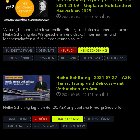
2024-11-09 – Geplante Notstände &
Neuwahlen 2025
2025-03-06 - 12:43 Uhr
45
“Aktuell, brisant und mit wertvollen Hintergrundinformationen beleuchtet
Heiko Schöning das Weltgeschehen und deckt Hintermänner und
Machenschaften auf, die jeder kennen sollte.”
BUNDESTAGSWAHL
DEEP STATE
« ZURÜCK
HEIKO SCHOENING
HEIKO SCHÖNING
NEUWAHLEN
NOTSTAND
TIEFENSTAAT
TIEFER STAAT
Heiko Schöning | 2024-07-27 – AZK –
Harris, Trump und Zelikow – mit
Verbrechen ins Amt
2024-09-05 - 12:12 Uhr
51
Heiko Schöning legte an der 20. AZK unglaubliche Hintergründe offen
DONALD TRUMP
« ZURÜCK
HEIKO SCHOENING
HEIKO SCHÖNING
KAMALA HARRIS
NORD STREAM 2
PHILIP ZELIKOW