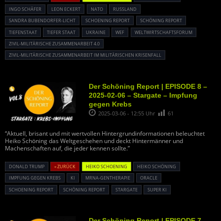
INGO SCHÄFER
LEON ECKERT
NATO
RUSSLAND
SANDRA BUBENDORFER-LICHT
SCHOENING REPORT
SCHÖNING REPORT
TIEFENSTAAT
TIEFER STAAT
UKRAINE
WEF
WELTWIRTSCHAFTSFORUM
ZIVIL-MILITÄRISCHE ZUSAMMENARBEIT 4.0
ZIVIL-MILITÄRISCHE ZUSAMMENARBEIT IM MILITÄRISCHEN KRISENFALL
Der Schöning Report | EPISODE 8 –
2025-02-06 – Stargate – Impfung
gegen Krebs
2025-03-06 - 12:55 Uhr
61
“Aktuell, brisant und mit wertvollen Hintergrundinformationen beleuchtet
Heiko Schöning das Weltgeschehen und deckt Hintermänner und
Machenschaften auf, die jeder kennen sollte.”
DONALD TRUMP
« ZURÜCK
HEIKO SCHOENING
HEIKO SCHÖNING
IMPFUNG GEGEN KREBS
KI
MRNA-GENTHERAPIE
ORACLE
SCHOENING REPORT
SCHÖNING REPORT
STARGATE
SUPER KI
Der Schöning Report | EPISODE 7 –