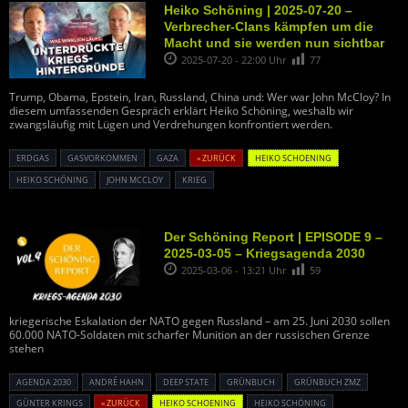
Heiko Schöning | 2025-07-20 –
Verbrecher-Clans kämpfen um die
Macht und sie werden nun sichtbar
2025-07-20 - 22:00 Uhr
77
Trump, Obama, Epstein, Iran, Russland, China und: Wer war John McCloy? In
diesem umfassenden Gespräch erklärt Heiko Schöning, weshalb wir
zwangsläufig mit Lügen und Verdrehungen konfrontiert werden.
ERDGAS
GASVORKOMMEN
GAZA
« ZURÜCK
HEIKO SCHOENING
HEIKO SCHÖNING
JOHN MCCLOY
KRIEG
Der Schöning Report | EPISODE 9 –
2025-03-05 – Kriegsagenda 2030
2025-03-06 - 13:21 Uhr
59
kriegerische Eskalation der NATO gegen Russland – am 25. Juni 2030 sollen
60.000 NATO-Soldaten mit scharfer Munition an der russischen Grenze
stehen
AGENDA 2030
ANDRÉ HAHN
DEEP STATE
GRÜNBUCH
GRÜNBUCH ZMZ
GÜNTER KRINGS
« ZURÜCK
HEIKO SCHOENING
HEIKO SCHÖNING