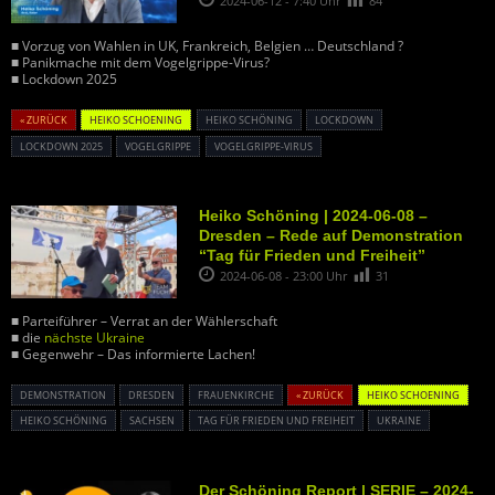
2024-06-12 - 7:40 Uhr
84
■ Vorzug von Wahlen in UK, Frankreich, Belgien … Deutschland ?
■ Panikmache mit dem Vogelgrippe-Virus?
■ Lockdown 2025
« ZURÜCK
HEIKO SCHOENING
HEIKO SCHÖNING
LOCKDOWN
LOCKDOWN 2025
VOGELGRIPPE
VOGELGRIPPE-VIRUS
Heiko Schöning | 2024-06-08 –
Dresden – Rede auf Demonstration
“Tag für Frieden und Freiheit”
2024-06-08 - 23:00 Uhr
31
■ Parteiführer – Verrat an der Wählerschaft
■ die
nächste Ukraine
■ Gegenwehr – Das informierte Lachen!
DEMONSTRATION
DRESDEN
FRAUENKIRCHE
« ZURÜCK
HEIKO SCHOENING
HEIKO SCHÖNING
SACHSEN
TAG FÜR FRIEDEN UND FREIHEIT
UKRAINE
Der Schöning Report | SERIE – 2024-