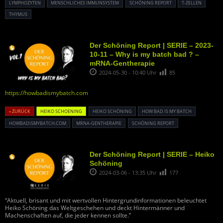
LYMPHOZYTEN
MENSCHLICHES IMMUNSYSTEM
SCHÖNING REPORT
T-ZELLEN
THYMUS
Der Schöning Report | SERIE – 2023-
10-11 – Why is my batch bad ? –
mRNA-Gentherapie
2024-05-30 - 10:40 Uhr
85
https://howbadismybatch.com
« ZURÜCK
HEIKO SCHOENING
HEIKO SCHÖNING
HOW BAD IS MY BATCH
HOWBADISMYBATCH.COM
MRNA-GENTHERAPIE
SCHÖNING REPORT
Der Schöning Report | SERIE – Heiko
Schöning
2024-03-06 - 13:35 Uhr
177
“Aktuell, brisant und mit wertvollen Hintergrundinformationen beleuchtet
Heiko Schöning das Weltgeschehen und deckt Hintermänner und
Machenschaften auf, die jeder kennen sollte.”