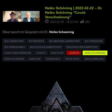
Heiko Schöning | 2022-02-22 – Dr.
Heiko Schöning “Covid-
Verschwörung”
2022-02-28 - 18:22 Uhr
282
Oliver Janich im Gespräch mit Dr.
Heiko Schoening
BIO LABORATORY
BIO WEAPONS
BIO WEAPONS LABORATORY
BIO-TERRORISM
BIO-TERRORISMUS
BIOLOGISCHE KAMPFSTOFFE
BIOLOGISCHER KAMPFSTOFF
COVID-VERSCHWÖRUNG
COVID19
DEEP STATE
« ZURÜCK
HEIKO SCHOENING
HEIKO SCHÖNING
SARSCOV2
TIEFENSTAAT
TIEFER STAAT
VERSCHWÖRUNG
Powered By :