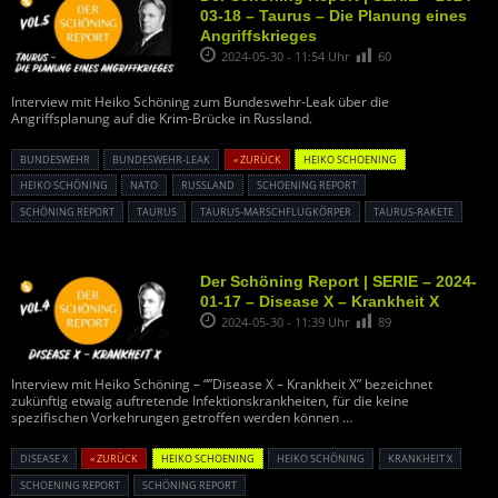
03-18 – Taurus – Die Planung eines
Angriffskrieges
2024-05-30 - 11:54 Uhr
60
Interview mit Heiko Schöning zum Bundeswehr-Leak über die
Angriffsplanung auf die Krim-Brücke in Russland.
BUNDESWEHR
BUNDESWEHR-LEAK
« ZURÜCK
HEIKO SCHOENING
HEIKO SCHÖNING
NATO
RUSSLAND
SCHOENING REPORT
SCHÖNING REPORT
TAURUS
TAURUS-MARSCHFLUGKÖRPER
TAURUS-RAKETE
Der Schöning Report | SERIE – 2024-
01-17 – Disease X – Krankheit X
2024-05-30 - 11:39 Uhr
89
Interview mit Heiko Schöning – “”Disease X – Krankheit X” bezeichnet
zukünftig etwaig auftretende Infektionskrankheiten, für die keine
spezifischen Vorkehrungen getroffen werden können …
DISEASE X
« ZURÜCK
HEIKO SCHOENING
HEIKO SCHÖNING
KRANKHEIT X
SCHOENING REPORT
SCHÖNING REPORT