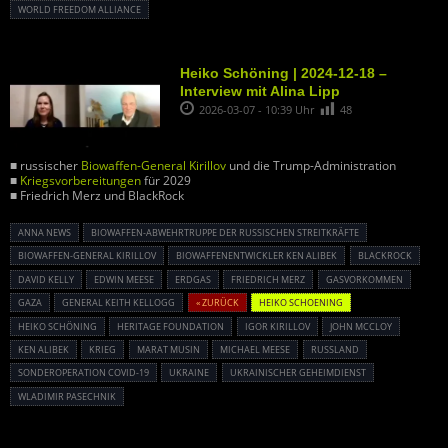
WORLD FREEDOM ALLIANCE
Heiko Schöning | 2024-12-18 –
Interview mit Alina Lipp
2026-03-07 - 10:39 Uhr
48
■ russischer
Biowaffen-General Kirillov
und die Trump-Administration
■
Kriegsvorbereitungen
für 2029
■ Friedrich Merz und BlackRock
ANNA NEWS
BIOWAFFEN-ABWEHRTRUPPE DER RUSSISCHEN STREITKRÄFTE
BIOWAFFEN-GENERAL KIRILLOV
BIOWAFFENENTWICKLER KEN ALIBEK
BLACKROCK
DAVID KELLY
EDWIN MEESE
ERDGAS
FRIEDRICH MERZ
GASVORKOMMEN
GAZA
GENERAL KEITH KELLOGG
« ZURÜCK
HEIKO SCHOENING
HEIKO SCHÖNING
HERITAGE FOUNDATION
IGOR KIRILLOV
JOHN MCCLOY
KEN ALIBEK
KRIEG
MARAT MUSIN
MICHAEL MEESE
RUSSLAND
SONDEROPERATION COVID-19
UKRAINE
UKRAINISCHER GEHEIMDIENST
WLADIMIR PASECHNIK