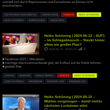
und ließ sich durch Repressionen und Festnahmen an Demos nicht
einschüchtern.
AUF EIN WORT ZUM SONNTAG
CORONA-KRISE
« ZURÜCK
HEIKO SCHOENING
HEIKO SCHÖNING
REPRESSIONEN
SABINE PETZL
Heiko Schöning | 2024-06-12 – AUF1
– Im Schlagabtausch – Steckt hinter
allem ein großer Plan?
2024-06-15 - 18:59 Uhr
81
■ Pandemie 2025 | Mikrobiom
■ mächtige Interessensverbände gibt, die Einfluss auf die Politik nehmen
■ globale Elite
CORONA
FEARPORN
GERALD MARKEL
« ZURÜCK
HEIKO SCHOENING
HEIKO SCHÖNING
MIKROBIOM
PANDEMIC 2025
PANDEMIE 2025
Heiko Schöning | 2024-06-10 –
Wahlen vorgezogen – damit nichts
nächsten Lockdown stört