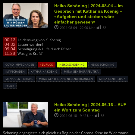
Heiko Schöning | 2024-08-04 – Im
Gespräch mit Katharina Koenig –
«Aufgeben und sterben wäre
einfacher gewesen»
2024-08-04 - 22:00 Uhr
52
00:13
Leidensweg von K. Koenig
04:32
Lauter werden!
09:04
Schädigung & Hilfe durch Pfizer
11:28
Was gibt Kraft?
COVID-IMPFSCHÄDEN
« ZURÜCK
HEIKO SCHOENING
HEIKO SCHÖNING
IMPFSCHADEN
KATHARINA KOENIG
MRNA-GENTHERAPEUTIKA
MRNA-GENTHERAPIE
MRNA-GENTHERAPIE NEBENWIRKUNGEN
MRNA-GENTHERAPY
PFIZER
Heiko Schöning | 2024-06-16 – AUF
ein Wort zum Sonntag
2024-06-18 - 9:42 Uhr
55
Schöning engagierte sich gleich zu Beginn der Corona-Krise im Widerstand