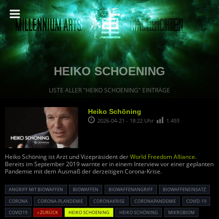
HEIKO SCHOENING
LISTE ALLER "HEIKO SCHOENING" EINTRÄGE
Heiko Schöning
2026-04-21 - 18:22 Uhr
1.493
Heiko Schöning ist Arzt und Vizepräsident der
World Freedom Alliance
.
Bereits im September 2019 warnte er in einem Interview vor einer geplanten
Pandemie mit dem Ausmaß der derzeitigen Corona-Krise.
ANGRIFF MIT BIOWAFFEN
BIOWAFFEN
BIOWAFFENANGRIFF
BIOWAFFENEINSATZ
CORONA
CORONA-PLANDEMIE
CORONAKRISE
CORONAPANDEMIE
COVID-19
COVID19
« ZURÜCK
HEIKO SCHOENING
HEIKO SCHÖNING
MIKROBIOM