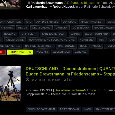
mit RA
Martin Braukmann
(
AfD Bundesschiedsgericht
) und Akt
Karl Lauterbach
+
Robert Habeck
in der Raffinerie Schwedt u
ONY ROBERT LEE
ARD
AUF DIE STRASSE
AUFSTAND
BAUERNPROTEST
BERL
TRATIONEN
DEMOS
DEUTSCHLAND
DRESDEN
DÜSSELDORF
EUGEN DREWER
HOLLAND
IMPFPFLICHT
KARL LAUTERBACH
LEIPZIG
LEUCHTTURM ARD
L
N
NIEDERLANDE
NO FARMERS. NO FOOD. NO FUTURE.
NÜRNBERG
OSM
OSN
QUERDENKEN 711
RAFFINERIE SCHWEDT
RALF LUDWIG
ROBERT HABECK
ROSTO
ÜCK
STOPPRAMSTEIN
WOLGAST
ZEULENRODA
ZWICKAU
DEUTSCHLAND – Demonstrationen | QUANTUM
Eugen Drewermann im Friedenscamp – Stop
2022-08-18 - 15:44 Uhr
64
aus dem OSM 33.1 |
Das offene Sachsen-Mikrofon
| SERIE aus
StoppRamstein – Thema: NATO Ramstein Airbase
EUGEN DREWERMANN
FRIEDENSCAMP
NATO
RAMSTEIN AIR