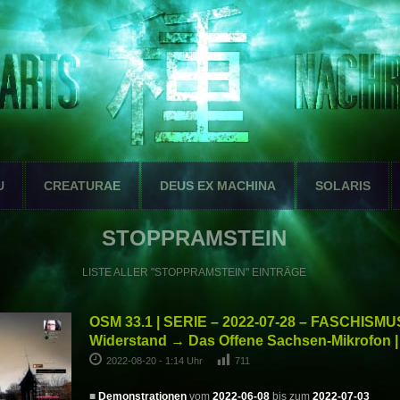
U
CREATURAE
DEUS EX MACHINA
SOLARIS
STOPPRAMSTEIN
LISTE ALLER "STOPPRAMSTEIN" EINTRÄGE
OSM 33.1 | SERIE – 2022-07-28 – FASCHISMU
Widerstand → Das Offene Sachsen-Mikrofon |
2022-08-20 - 1:14 Uhr
711
■
Demonstrationen
vom
2022-06-08
bis zum
2022-07-03