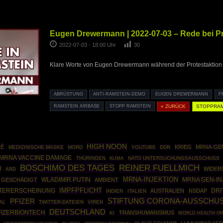
Eugen Drewermann | 2022-07-03 – Rede bei Pr
2022-07-03 - 18:00 Uhr
30
Klare Worte von Eugen Drewermann während der Protestaktion 
ABRÜSTUNG
ANTI-RAMSTEIN-DEMO
EUGEN DREWERMANN
F
RAMSTEIN AIRBASE
STOPP RAMSTEIN
« ZURÜCK
STOPPRAM
HIGH NOON
RÉ
KRIEG
MRNA-GE
MEDIZINISCHE MASKE
MORD
YOUTUBE
DDR
MRNA VACCINE DAMAGE
THÜRINGEN
NATO UNTERSUCHUNGSAUSSCHUSS
KLIMA
BOSCHIMO DES TAGES
REINER FUELLMICH
U
WIDER
ARD
MRNA-INJEKTION
WLADIMIR PUTIN
MRNA GEN-IN
GESCHÄDIGT
AMBIENT
IMPFPFLICHT
DRI
STERERSCHEINUNG
AUSTRALIEN
NSDAP
INDIEN
ITALIEN
STIFTUNG CORONA-AUSSCHUS
PFIZER
AL
TWITTER-DATEIEN
VIREN
DEUTSCHLAND
FIZERBIONTECH
TRANSHUMANISMUS
KI
WORLD HEALTH OR