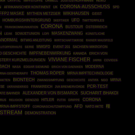
IKA
JUSTUS HOFFMANN
CRYPTIC
IMPFSTOFFE
ORWELL
HEIKO
CORONA-AUSSCHUSS
N
AFRIKANISCHER KONTINENT
UK
SPD
WIKIHAUSEN
FFP2 MASKE
MYTHEN METZGER
GEIST
UFO
HOMBURGSHINTERGRUND
SKEPTIKER
TWITTERFILES
CORONA
BUSTOUR
ÖSTERREICH
H
TRANSKOMMUNIKATION
N
MASKENZWANG
SOWJETUNION
LEAK
LOFI
KÜNSTLICHE
ANORMAL
BITWIG ANLEITUNG
WIRTSCHAFTSKRISE
RAINER MAUSFELD
MWGFD
EVENT 201
SACHSEN-MIKROFON
SERIE
LUTOPFERHILFE
IMPFNEBENWIRKUNG
D GESCHICHTE
KANADA
ERICH VON
VIVIANE FISCHER
STERY KURZMELDUNGEN
COVID19-
JAPAN
BACH
MODERNA
NASA
EDGAR SIEMUND
ERICH VON DAENIKEN
THOMAS RÖPER
MRNA IMPFTECHNOLOGIE
RNA-GENTHERAPY
BIONTECH
MRNA
 AKTEN
ZWANGSIMPFUNG
GESCHICHTE
ANTIFA
NGO
PCR-TEST
ISE
FRANKREICH
UKRAINEKRIEG
JVA BREMERVÖRDE
ALEXANDER VON BISMARCK
SUCHARIT BHAKDI
ATE BAHNER
CORONA
HITLER
IRUS
GENOZID
PUTIN
GRIPPE
RELIGION
種
AFD
MRNA-IMPFSTOFF
NATO AKTE
CORONASCHUTZIMPFUNG
NSTREAM
DEMONSTRATION