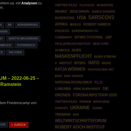
uellem ua. mit
Analysen
zu
TWITTER FILES
BIOWAFFEN
FLUTHILFE
vm.
MEXIKO
JENS SPAHN
JAMES O'KEEFE
USA
SARSCOV2
BUNDESTAG
AFRIKA
ROBERT HABECK
種DEUS
IN
BR
BÜRGERKRIEG
PROZESS
QUERDENKEN 711
MANN
BITWIG TUTORIAL
UAP
COMIRNATY
SV
MARTIN BRAUKMANN
PAUL-EHRLICH INSTITUT
NEW YORK
ABRÜCK
ÖSTERREICH
ALIEN
SYMBOLS
CK
SACHSEN
MASKENPFLICHT
NORD STREAM
NATO
BITWIG
2
IMPFTOT
MUSIC
KATJA WÖRMER
DELPHISCHER ORT
BSW
MIKE YEADON
 – 2022-06-25 –
NATIONALSOZIALISMUS
P.L.O.
pRamstein
DIE
LUMUMBA
ARNE BURKHARDT
GRÜNEN
CORONA INFO TOUR 2020
TWITTER-FILES
PSIRAM
MRNA GENE
 dem Friedenscamp von
UKRAINE
THERAPY
COSMO
TANSANIA
NDR
WELTWIRTSCHAFTSFORUM
BASE
« ZURÜCK
ROBERT KOCH-INSTITUT