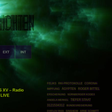
EXT
INT
FELIKS
RKI-PROTOKOLLE
CORONA-
ÄGYPTEN
ROGER BITTEL
IMPFUNG
S XV – Radio
 LIVE
ERSCHEINUNG
NÜRNBERGER KODEX
TIEFER STAAT
ANGELA MERKEL
3121534312
BUNDESREGIERUNG
SINSHEIM
ARNE SCHMITT
DYATLOV PASS