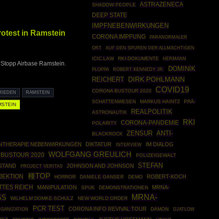
ASTRAZENECA
SHADOW PEOPLE
DEEP STATE
IMPFNEBENWIRKUNGEN
otest in Ramstein
CORONA IMPFUNG
PARANORMALER
ORT
AUF DEN SPUREN DER ALLMÄCHTIGEN
ICIC.LAW
RKI-DOKUMENTE
HERMANN
Stopp Airbase Ramstein.
DOMINIK
PLOPPA
ROBERT KENNEDY JR.
DIRK POHLMANN
REICHERT
COVID19
CORONA BUSTOUR 2020
RIEDEN
RAMSTEIN
SCHATTENWESEN
MARKUS HAINTZ
PRÄ-
STEIN
REALPOLITIK
ASTRONAUTIK
RKI
CORONA-PANDEMIE
POLARITY
ZENSUR
ANTI-
BLACKROCK
NTHERAPIE NEBENWIRKUNGEN
DIKTATUR
IM DIALOG
INTERVIEW
WOLFGANG GREULICH
BUSTOUR 2020
POLIZEIGEWALT
STEFAN
STAND
JOHNSON AND JOHNSON
PROJECT VERITAS
種TOP
JEKTION
ROBERT-KOCH
HORROR
DANIELE GANSER
DEMO
TTES REICH
MANIPULATION
MRNA-
SPUK
DEMONSTRATIONEN
S
MRNA-
WILHELM DOMKE-SCHULZ
NEW WORLD ORDER
PCR TEST
CORONA INFO REVIVAL TOUR
GANIZATION
DÄMON
DJATLOW