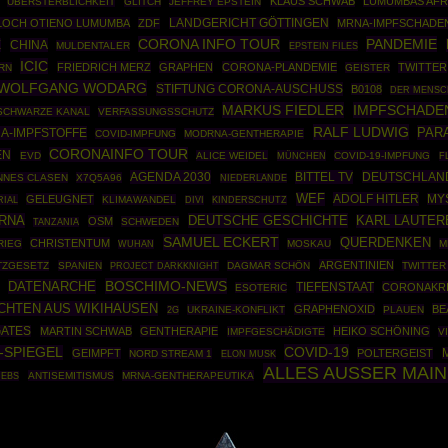
KLAUS SCHWAB
LUMUMBAS AFR
ÜBERSTERBLICHKEIT
GLITCH
JEFFREY EPSTEIN
 LOCH OTIENO LUMUMBA
ZDF
LANDGERICHT GÖTTINGEN
MRNA-IMPFSCHADE
CORONA INFO TOUR
PANDEMIE
E
CHINA
MULDENTALER
EPSTEIN FILES
ICIC
FRIEDRICH MERZ
GRAPHEN
CORONA-PLANDEMIE
TWITTER
RN
GEISTER
WOLFGANG WODARG
STIFTUNG CORONA-AUSCHUSS
B0108
DER MENSC
MARKUS FIEDLER
IMPFSCHADE
SCHWARZE KANAL
VERFASSUNGSSCHUTZ
RALF LUDWIG
PAR
A-IMPFSTOFFE
COVID-IMPFUNG
MODRNA-GENTHERAPIE
CORONAINFO TOUR
EN
EVD
ALICE WEIDEL
MÜNCHEN
COVID-19-IMPFUNG
F
AGENDA 2030
BITTEL TV
DEUTSCHLAN
NNES CLASEN
X7Q5A96
NIEDERLANDE
WEF
ADOLF HITLER
GELEUGNET
MY
RIAL
KLIMAWANDEL
DIVI
KINDERSCHUTZ
RNA
DEUTSCHE GESCHICHTE
KARL LAUTER
OSM
SCHWEDEN
TANZANIA
SAMUEL ECKERT
QUERDENKEN
CHRISTENTUM
RIEG
MOSKAU
M
WUHAN
ARGENTINIEN
TZGESETZ
SPANIEN
PROJECT DARKKNIGHT
DAGMAR SCHÖN
TWITTER
BOSCHIMO-NEWS
DATENARCHE
TIEFENSTAAT
CORONAKR
ESOTERIC
CHTEN AUS WIKIHAUSEN
GRAPHENOXID
BE
UKRAINE-KONFLIKT
PLAUEN
2G
GATES
MARTIN SCHWAB
GENTHERAPIE
HEIKO SCHÖNING
IMPFGESCHÄDIGTE
V
COVID-19
-SPIEGEL
GEIMPFT
POLTERGEIST
NORD STREAM 1
ELON MUSK
ALLES AUSSER MAI
ANTISEMITISMUS
MRNA-GENTHERAPEUTIKA
REBS