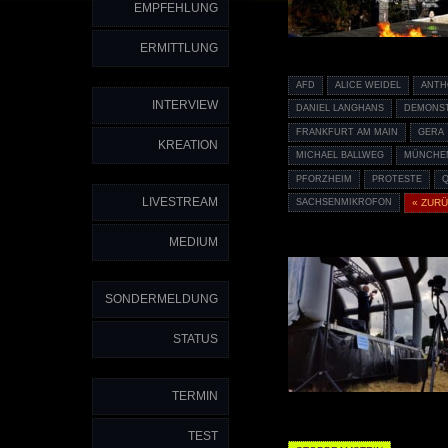
EMPFEHLUNG
ERMITTLUNG
AFD
ALICE WEIDEL
ANTH
INTERVIEW
DANIEL LANGHANS
DEMONS
FRANKFURT AM MAIN
GERA
KREATION
MICHAEL BALLWEG
MÜNCHE
PFORZHEIM
PROTESTE
LIVESTREAM
SACHSENMIKROFON
« ZUR
MEDIUM
SONDERMELDUNG
STATUS
TERMIN
TEST