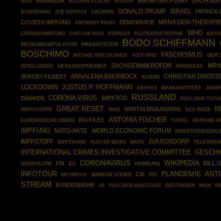
MRNA IMPFUNG
SACHSEN
WIKIMEDIA
HITLERS FLUCHT
RUSSIA
PASS
DONALD TRUMP
ISRAEL
PATRICK
SCHOENING
大名 ASPHYX
CALMING
MRNA GEN-THERAPI
COVID19-IMPFUNG
DEMOKRATIE
ANTHONY FAUCI
WHO
CORONAIMPFUNG
KOPILOT
FLUTKATASTROPHE
BAYE
DYATLOW PASS
BODO SCHIFFMANN
MEDIENMANIPULATION
IMMUNSYSTEM
BOSCHIMO
FASCHISMUS
POLY GRID
DER 
MICHAEL KRETSCHMER
SACHSENMIKROFON
MRN
INTELLIGENZ
MEINUNGSFREIHEIT
AHRWEILER
ANNALENA BAERBOCK
CHRISTIAN DROST
SERGEY FILBERT
ALIENS
JUSTUS P. HOFFMANN
LOCKDOWN
ASPHYX
MASKENATTEST
JOHA
RUSSLAND
CORONA VIRUS
IMPFTOD
DÄNIKEN
POLY GRID TUTO
GREAT RESET
M
MARTIN BRAUKMANN
IMPFSTOFFE
NWO
VCV RACK
ANTONIA FISCHER
RKI-FILES
EUROPÄISCHE UNION
TÜRKEI
UKRAINE-K
IMPFUNG
NATO-AKTE
WORLD ECONOMIC FORUM
INFEKTIONSSCHU
IMFPSTOFF
JVA ROSDORF
IMPFZWANG
MARS
TELEGRAM
HUNTER BIDEN
INTERNATIONAL CRIMES INVESTIGATIVE COMMITTEE
GESCHI
CORONAVIRUS
WIKIPEDIA
FBI
EU
BILL 
GEOPOLITIK
HOMBURG
INFOTOUR
PLANDEMIE
ANTI
CIA
MARKUS SÖDER
PEI
METABIOTA
STREAM
BUNDESWEHR
POLY GRID ANLEITUNG
GÖTTINGEN
3G
WIEN
K