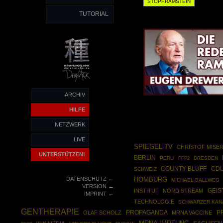
STOPPRAMSTEIN
TUTORIAL
ARCHIV
HILFE
NETZWERK
LIVE
SPIEGEL-TV
CHRISTOF MISE
UNTERSTÜTZEN!
BERLIN
PERU
FFP2
DRESDEN
COUNTY BLUFF
CD
SCHWEIZ
←
DATENSCHUTZ
HOMBURG
MICHAEL BALLWEG
←
VERSION
INSTITUT
NORD STREAM
GEI
←
IMPRINT
TECHNOLOGIE
SCHWARZER KAN
GENTHERAPIE
PROPAGANDA
P
OLAF SCHOLZ
MRNA VACCINE