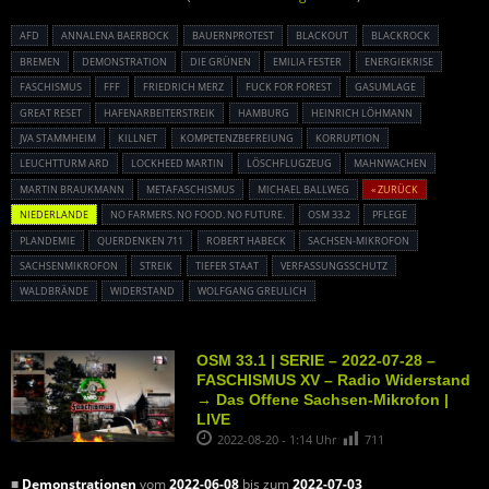
AFD
ANNALENA BAERBOCK
BAUERNPROTEST
BLACKOUT
BLACKROCK
BREMEN
DEMONSTRATION
DIE GRÜNEN
EMILIA FESTER
ENERGIEKRISE
FASCHISMUS
FFF
FRIEDRICH MERZ
FUCK FOR FOREST
GASUMLAGE
GREAT RESET
HAFENARBEITERSTREIK
HAMBURG
HEINRICH LÖHMANN
JVA STAMMHEIM
KILLNET
KOMPETENZBEFREIUNG
KORRUPTION
LEUCHTTURM ARD
LOCKHEED MARTIN
LÖSCHFLUGZEUG
MAHNWACHEN
MARTIN BRAUKMANN
METAFASCHISMUS
MICHAEL BALLWEG
« ZURÜCK
NIEDERLANDE
NO FARMERS. NO FOOD. NO FUTURE.
OSM 33.2
PFLEGE
PLANDEMIE
QUERDENKEN 711
ROBERT HABECK
SACHSEN-MIKROFON
SACHSENMIKROFON
STREIK
TIEFER STAAT
VERFASSUNGSSCHUTZ
WALDBRÄNDE
WIDERSTAND
WOLFGANG GREULICH
OSM 33.1 | SERIE – 2022-07-28 –
FASCHISMUS XV – Radio Widerstand
→ Das Offene Sachsen-Mikrofon |
LIVE
2022-08-20 - 1:14 Uhr
711
■
Demonstrationen
vom
2022-06-08
bis zum
2022-07-03