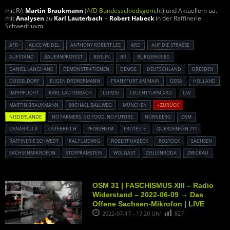
mit RA
Martin Braukmann
(
AfD Bundesschiedsgericht
) und Aktuellem ua.
mit
Analysen
zu
Karl Lauterbach
+
Robert Habeck
in der Raffinerie
Schwedt uvm.
AFD
ALICE WEIDEL
ANTHONY ROBERT LEE
ARD
AUF DIE STRASSE
AUFSTAND
BAUERNPROTEST
BERLIN
BR
BÜRGERKRIEG
DANIEL LANGHANS
DEMONSTRATIONEN
DEMOS
DEUTSCHLAND
DRESDEN
DÜSSELDORF
EUGEN DREWERMANN
FRANKFURT AM MAIN
GERA
HOLLAND
IMPFPFLICHT
KARL LAUTERBACH
LEIPZIG
LEUCHTTURM ARD
LSV
MARTIN BRAUKMANN
MICHAEL BALLWEG
MÜNCHEN
« ZURÜCK
NIEDERLANDE
NO FARMERS. NO FOOD. NO FUTURE.
NÜRNBERG
OSM
OSNABRÜCK
ÖSTERREICH
PFORZHEIM
PROTESTE
QUERDENKEN 711
RAFFINERIE SCHWEDT
RALF LUDWIG
ROBERT HABECK
ROSTOCK
SACHSEN
SACHSENMIKROFON
STOPPRAMSTEIN
WOLGAST
ZEULENRODA
ZWICKAU
OSM 31 | FASCHISMUS XIII – Radio
Widerstand – 2022-06-09 → Das
Offene Sachsen-Mikrofon | LIVE
2022-07-17 - 17:20 Uhr
827