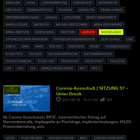
BRASILIEN
CHINA
CORONAIMPFUNG
CORONATEST
DATENARCHE
DEEP STATE
DEMONSTRATION
EVIDANCE
EXOPOLITIK
FRANK HANNIG
IMPFNEBENWIRKUNGEN
KANADA
LOCKDOWN
MARCO WANDERWITZ
MARKUS SÖDER
MATRIX 911
MICHAEL KRETSCHMER
MRNA-GENTHERAPIE
MRNA-INJEKTION
NARKOLEPSIE
NEW YORK
« ZURÜCK
NIEDERLANDE
OFFENES SACHSEN-MIKROFON
OFFENES SACHSENMIKROFON
OLAF SCHOLZ
OSM
OSM 15
OVNI
PARIS
PCR-TEST
PENTAGON
PFIZER
PFIZERBIONTECH
RT DEUTSCH
SACHSEN
SACHSEN-MIKROFON
SACHSENMIKROFON
STEFAN HOMBURG
TICTAC-UFO
TIEFENSTAAT
TIEFER STAAT
TOULOUSE
UAP
UFO
USA
WORLD TRADE CENTER
WTC
WTC 7
Corona-Ausschuß | SITZUNG 57 –
種
STREAM
Unter Druck
2021-06-18 - 16:12 Uhr
563
NL Corona-Ausschusses BPOC, österreichischer Antrag auf
Normenkontrolle, Impfappelle an Flüchtlinge, Impfentscheidungen, AFLDS-
Prozessbemühung uvm.
AFLDS
AFLDS-PROZESS
ANTONIA FISCHER
BPOC
CORONA-AUSSCHUSS