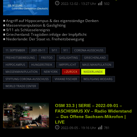
2022-12-02 - 13:27 Uhr
502
■ Angriff auf Hippocampus & das eigenständige Denken
■ Massenmanipulation & Gaslighting
■ 9/11 als Schlüsselereignis
■ Griechenland: Tragödien infolge der Impfpflicht
■ Niederlande: Der Staat vs. Freiheitsbewegung
11. SEPTEMBER
2001-09-11
9/11
911
CORONA-AUSSCHUSS
FREIHEITSBEWEGUNG
FREITOD
GASLIGHTING
GRIECHENLAND
HIPPOCAMPUS
HUNGERSTREIK
IMPFPFLICHT
MASS MANIPULATION
MASSENMANIPULATION
NEW YORK
« ZURÜCK
NIEDERLANDE
STIFTUNG CORONA-AUSSCHUSS
VIVIANE FISCHER
WOLFGANG WODARG
WORLD TRADE CENTER
OSM 33.3 | SERIE – 2022-09-01 –
FASCHISMUS XV – Radio Widerstand
→ Das Offene Sachsen-Mikrofon |
LIVE
2022-09-05 - 19:16 Uhr
781