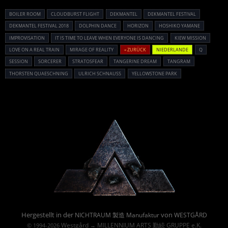
BOILER ROOM
CLOUDBURST FLIGHT
DEKMANTEL
DEKMANTEL FESTIVAL
DEKMANTEL FESTIVAL 2018
DOLPHIN DANCE
HORIZON
HOSHIKO YAMANE
IMPROVISATION
IT IS TIME TO LEAVE WHEN EVERYONE IS DANCING
KIEW MISSION
LOVE ON A REAL TRAIN
MIRAGE OF REALITY
« ZURÜCK
NIEDERLANDE
Q
SESSION
SORCERER
STRATOSFEAR
TANGERINE DREAM
TANGRAM
THORSTEN QUAESCHNING
ULRICH SCHNAUSS
YELLOWSTONE PARK
Powered By :
Hergestellt in der
von
NICHTRAUM 製造 Manufaktur
WESTGÅRD
Westgård
MILLENNIUM ARTS 勤続 GRUPPE e.K.
© 1994-2026
→