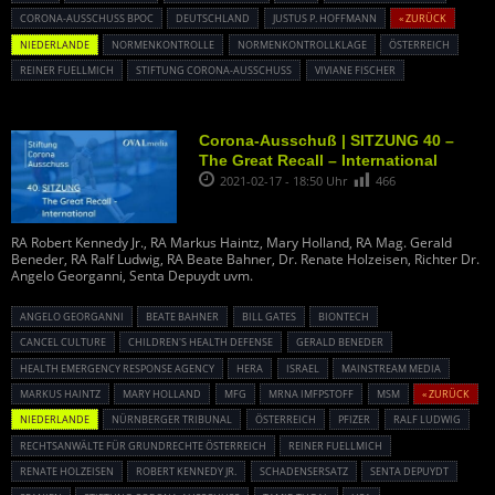
CORONA-AUSSCHUSS BPOC
DEUTSCHLAND
JUSTUS P. HOFFMANN
« ZURÜCK
NIEDERLANDE
NORMENKONTROLLE
NORMENKONTROLLKLAGE
ÖSTERREICH
REINER FUELLMICH
STIFTUNG CORONA-AUSSCHUSS
VIVIANE FISCHER
Corona-Ausschuß | SITZUNG 40 –
The Great Recall – International
2021-02-17 - 18:50 Uhr
466
RA Robert Kennedy Jr., RA Markus Haintz, Mary Holland, RA Mag. Gerald
Beneder, RA Ralf Ludwig, RA Beate Bahner, Dr. Renate Holzeisen, Richter Dr.
Angelo Georganni, Senta Depuydt uvm.
ANGELO GEORGANNI
BEATE BAHNER
BILL GATES
BIONTECH
CANCEL CULTURE
CHILDREN'S HEALTH DEFENSE
GERALD BENEDER
HEALTH EMERGENCY RESPONSE AGENCY
HERA
ISRAEL
MAINSTREAM MEDIA
MARKUS HAINTZ
MARY HOLLAND
MFG
MRNA IMFPSTOFF
MSM
« ZURÜCK
NIEDERLANDE
NÜRNBERGER TRIBUNAL
ÖSTERREICH
PFIZER
RALF LUDWIG
RECHTSANWÄLTE FÜR GRUNDRECHTE ÖSTERREICH
REINER FUELLMICH
RENATE HOLZEISEN
ROBERT KENNEDY JR.
SCHADENSERSATZ
SENTA DEPUYDT