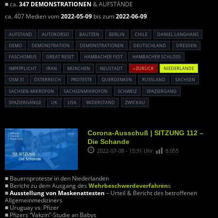
■ ca.
347 DEMONSTRATIONEN
& AUFSTÄNDE
ca. 407 Medien vom
2022-05-09
bis zum
2022-06-09
AUFSTAND
AUTOKORSO
BAUTZEN
BERLIN
CHILE
DANIEL LANGHANS
DEMO
DEMONSTRATION
DEMONSTRATIONEN
DEUTSCHLAND
DRESDEN
FASCHISMUS
GREAT RESET
HAMBACHER FEST
HAMBACHER SCHLOSS
IMPFPFLICHT
IRAN
MÜNCHEN
NEUSTADT
« ZURÜCK
NIEDERLANDE
OSM 31
ÖSTERREICH
PROTESTE
QUERDENKEN
RUSSLAND
SACHSEN
SACHSEN-MIKROFON
SACHSENMIKROFON
SCHWEIZ
SPAZIERGANG
SPAZIERGÄNGE
UK
USA
WIDERSTAND
ZWICKAU
Corona-Ausschuß | SITZUNG 112 –
Die Schande
2022-07-08 - 15:31 Uhr
8.055
■ Bauernproteste in den Niederlanden
■ Bericht zu dem Ausgang des
Wehrbeschwerdeverfahren
s
■
Ausstellung von Maskenattesten
– Urteil & Bericht des betroffenen
Allgemeinmediziners
■ Uruguay vs. Pfizer
■ Pfizers “Vakzin”-Studie an Babys