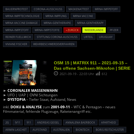
BAUERNPROTEST
CORONA-AUSSCHUSS
MASKENATTEST
MRNA IMFPSTOFF
MRNA IMPFTECHNOLOGIE
MRNA IMPFUNG
MRNA VACCINE
MRNA VACCINE DAMAGE
MRNA-GENTHERAPIE
MRNA-GENTHERAPY
MRNA-IMPFSTOFF
MRNA-IMPFSTOFFE
« ZURÜCK
NIEDERLANDE
PFIZER
REINER FUELLMICH
STIFTUNG CORONA-AUSCHUSS
URTEIL
URUGUAY
VIVIANE FISCHER
WEHRBESCHWERDEVERFAHREN
OSM 15 | MATRIX 911 – 2021-09-15 –
Das offene Sachsen-Mikrofon | SERIE
2021-09-19 - 22:03 Uhr
612
►
CORONALER MASSENWAHN
► UFO | UAP | OVNI Sichtungen
►
DYSTOPIA
– Tiefer Staat, Aufstand, News
inkl.
DOKU & ANALYSE
zum
2001-09-11
– WTC & Pentagon – neues
Filmmaterial, fehlende Flugzeuge, Raketenangriff etc.
2G
9/11
911
ANDREAS GEISEL
ANNALENA BAERBOCK
APARTHEID
ARMIN LASCHET
AUFSTAND
AUSTRALIEN
BIONTECH
BORIS REITSCHUSTER