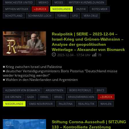
MANCHESTER UNITED
MEXIKO
MOSES
MYSTERY KURZMELDUNGEN
MYTHEN METZGER
« ZURÜCK
NIEDERLANDE
PAZIFIK
ROTES MEER
SCHOTTLAND
SCHWARZES LOCH
TÜRKEI
UFO
VERA CRUZ
Realpolitik | SERIE – 2023-12-04 –
Israel-Krieg und Grünen-Wahnsinn –
Analyse der geopolitischen
Wetterlage – Alexander von Bismarck
2023-12-04 - 17:54 Uhr
78
■ Krieg zwischen Israel und Palästina
■ deutscher Verteidigungsministers Boris Pistorius “Deutschland müsse
wieder kriegstüchtig werden”
■ Wahlen in den Niederlanden und Argentinien
ALEXANDER VON BISMARCK
ARGENTINIEN
BORIS PISTORIUS
BRICS
DIE GRÜNEN
GAZA
ISRAEL
KRIEG
KRIEGSVERBRECHEN
« ZURÜCK
NIEDERLANDE
OMID NOURIPOUR
PALÄSTINA
REALPOLITIK
WAHLEN
Stiftung Corona-Ausschuß | SITZUNG
133 – Kontrollierte Zerstörung