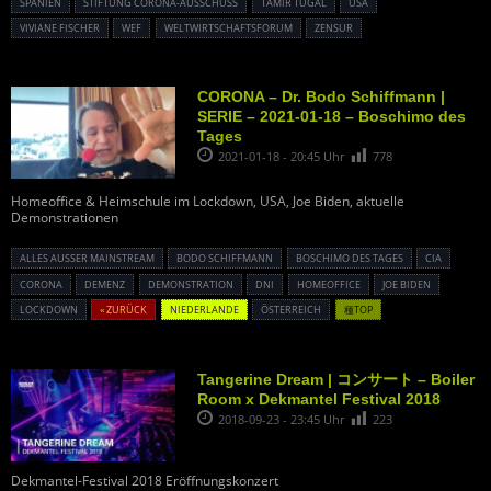
SPANIEN
STIFTUNG CORONA-AUSSCHUSS
TAMIR TUGAL
USA
VIVIANE FISCHER
WEF
WELTWIRTSCHAFTSFORUM
ZENSUR
CORONA – Dr. Bodo Schiffmann |
SERIE – 2021-01-18 – Boschimo des
Tages
2021-01-18 - 20:45 Uhr
778
Homeoffice & Heimschule im Lockdown, USA, Joe Biden, aktuelle
Demonstrationen
ALLES AUSSER MAINSTREAM
BODO SCHIFFMANN
BOSCHIMO DES TAGES
CIA
CORONA
DEMENZ
DEMONSTRATION
DNI
HOMEOFFICE
JOE BIDEN
LOCKDOWN
« ZURÜCK
NIEDERLANDE
ÖSTERREICH
種TOP
Tangerine Dream | コンサート – Boiler
Room x Dekmantel Festival 2018
2018-09-23 - 23:45 Uhr
223
Dekmantel-Festival 2018 Eröffnungskonzert