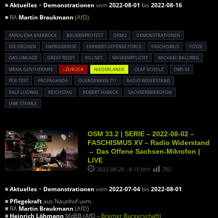
■
Aktuelles
+
Demonstrationen
vom
2022-08-01
bis
2022-08-16
■ RA
Martin Braukmann
(
AfD
)
ANNALENA BAERBOCK
BAUERNPROTEST
DEMO
DEMONSTRATIONEN
DIE GRÜNEN
ENERGIEKRISE
FARMERS DEFENSE FORCE
FASCHISMUS
FOTZE
GAS-UMLAGE
GREAT RESET
KILLNET
MASKENPFLICHT
MICHAEL BALLWEG
MRNA-GENTHERAPIE
« ZURÜCK
NIEDERLANDE
OLAF SCHOLZ
OMS 33
PCR-TEST
PROPAGANDA
QUERDENKEN 711
RADIO WIDERSTAND
RALF LUDWIG
REICHSTAG
ROBERT HABECK
SACHSENMIKROFON
UWE STEIMLE
OSM 33.2 | SERIE – 2022-08-02 –
FASCHISMUS XV – Radio Widerstand
→ Das Offene Sachsen-Mikrofon |
LIVE
2022-08-29 - 6:15 Uhr
702
■
Aktuelles
+
Demonstrationen
vom
2022-07-04
bis
2022-08-01
■
Pflegekraft
aus Naunhof uvm.
■ RA
Martin Braukmann
(
AfD
)
■
Heinrich Löhmann
MdBB (AfD –
Bremer Bürgerschaft
)