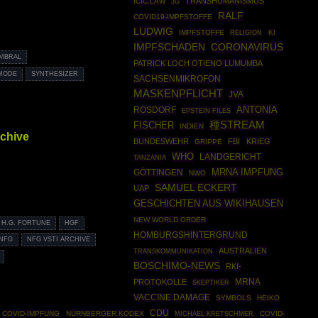
TRANSHUMANISMUS
ICIC.LAW
3G
RALF
COVID19-IMPFSTOFFE
LUDWIG
IMPFSTOFFE
KI
RELIGION
IMPFSCHADEN
CORONAVIRUS
IMBRAL
PATRICK LOCH OTIENO LUMUMBA
MODE
SYNTHESIZER
SACHSENMIKROFON
MASKENPFLICHT
JVA
ANTONIA
ROSDORF
EPSTEIN FILES
種STREAM
FISCHER
INDIEN
rchive
BUNDESWEHR
FBI
KRIEG
GRIPPE
WHO
LANDGERICHT
TANZANIA
MRNA IMPFUNG
GÖTTINGEN
NWO
SAMUEL ECKERT
UAP
GESCHICHTEN AUS WIKIHAUSEN
NEW WORLD ORDER
H.G. FORTUNE
HGF
HOMBURGSHINTERGRUND
NFG
NFG VSTI ARCHIVE
AUSTRALIEN
TRANSKOMMUNIKATION
BOSCHIMO-NEWS
RKI-
PROTOKOLLE
MRNA
SKEPTIKER
VACCINE DAMAGE
SYMBOLS
HEIKO
CDU
COVID-IMPFUNG
NÜRNBERGER KODEX
COVID-
MICHAEL KRETSCHMER