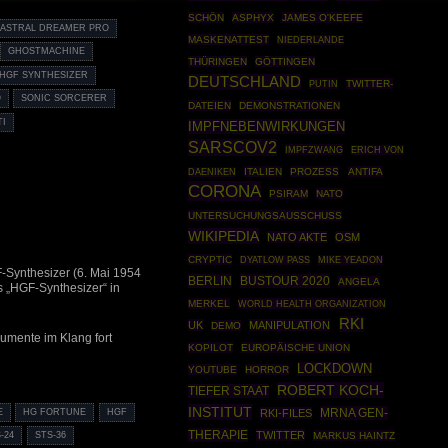
SCHÖN
ASPHYX
JAMES O'KEEFE
ASTRAL DREAMER PRO
MASKENATTEST
NIEDERLANDE
GHOSTMACHINE
THÜRINGEN
GÖTTINGEN
HGF SYNTHESIZER
DEUTSCHLAND
PUTIN
TWITTER-
O
SONIC SORCERER
DATEIEN
DEMONSTRATIONEN
TI
IMPFNEBENWIRKUNGEN
SARSCOV2
IMPFZWANG
ERICH VON
ITALIEN
PROZESS
ANTIFA
DAENIKEN
CORONA
PSIRAM
NATO
UNTERSUCHUNGSAUSSCHUSS
WIKIPEDIA
NATO AKTE
OSM
CRYPTIC
DYATLOW PASS
MIKE YEADON
F-Synthesizer (6. Mai 1954
BERLIN
BUSTOUR 2020
ANGELA
 „HGF-Synthesizer“ in
MERKEL
WORLD HEALTH ORGANIZATION
RKI
UK
MANIPULATION
DEMO
rumente im Klang fort
KOPILOT
EUROPÄISCHE UNION
LOCKDOWN
YOUTUBE
HORROR
ROBERT KOCH-
TIEFER STAAT
INSTITUT
MRNA GEN-
E
HG FORTUNE
HGF
RKI-FILES
THERAPIE
TWITTER
-24
STS-36
MARKUS HAINTZ