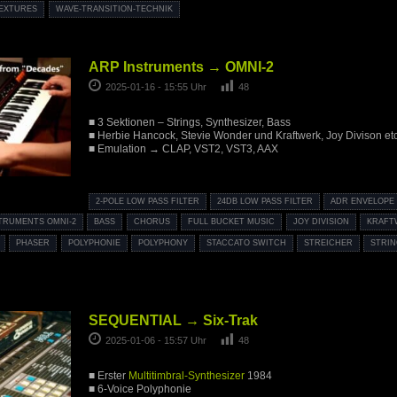
EXTURES
WAVE-TRANSITION-TECHNIK
ARP Instruments → OMNI-2
2025-01-16 - 15:55 Uhr
48
■ 3 Sektionen – Strings, Synthesizer, Bass
■ Herbie Hancock, Stevie Wonder und Kraftwerk, Joy Divison etc
■ Emulation → CLAP, VST2, VST3, AAX
2-POLE LOW PASS FILTER
24DB LOW PASS FILTER
ADR ENVELOPE
TRUMENTS OMNI-2
BASS
CHORUS
FULL BUCKET MUSIC
JOY DIVISION
KRAFT
PHASER
POLYPHONIE
POLYPHONY
STACCATO SWITCH
STREICHER
STRI
SEQUENTIAL → Six-Trak
2025-01-06 - 15:57 Uhr
48
■ Erster
Multitimbral-Synthesizer
1984
■ 6-Voice Polyphonie