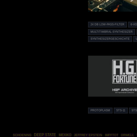
24 DB LOW-PASS-FILTER
6-V
MULTITIMBRAL-SYNTHESIZER
SYNTHESIZERGESCHICHTE
PROTOPLASM
STS-11
STS
DEEP STATE
MEXIKO
SCHOENING
JEFFREY EPSTEIN
IMPFTOT
ORWELL