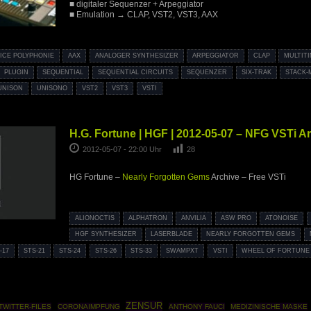
■ digitaler Sequenzer + Arpeggiator
■ Emulation → CLAP, VST2, VST3, AAX
OICE POLYPHONIE
AAX
ANALOGER SYNTHESIZER
ARPEGGIATOR
CLAP
MULTIT
PLUGIN
SEQUENTIAL
SEQUENTIAL CIRCUITS
SEQUENZER
SIX-TRAK
STACK-
UNISON
UNISONO
VST2
VST3
VSTI
H.G. Fortune | HGF | 2012-05-07 – NFG VSTi A
2012-05-07 - 22:00 Uhr
28
HG Fortune –
Nearly Forgotten Gems
Archive – Free VSTi
ALIONOCTIS
ALPHATRON
ANVILIA
ASW PRO
ATONOISE
HGF SYNTHESIZER
LASERBLADE
NEARLY FORGOTTEN GEMS
-17
STS-21
STS-24
STS-26
STS-33
SWAMPXT
VSTI
WHEEL OF FORTUNE
ZENSUR
TWITTER-FILES
CORONAIMPFUNG
ANTHONY FAUCI
MEDIZINISCHE MASKE