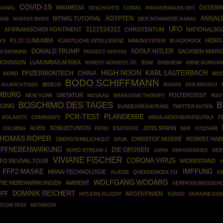
COVID-19
WIKIMEDIA
ÖSTERR
KANAL
GESCHICHTE
COSMO
PARANORMALER ORT
ÄGYPTEN
ANNAL
BITWIG TUTORIAL
RAM
DER SCHWARZE KANAL
HUNTER BIDEN
UFO
E
3121534312
AFRIKANISCHER KONTINENT
CHRISTENTUM
NATIONALSOZ
P.L.O. LUMUMBA
HEIKO
YX
KÜNSTLICHE INTELLIGENZ
IMMUNSYSTEM
BLACKROCK
DONALD TRUMP
ADOLF HITLER
SACHSEN-MIKR
R SIEMUND
PROJECT VERITAS
 JOHNSON
LUMUMBAS AFRIKA
ROBERT KENNEDY JR.
BSW
SINSHEIM
ARNE BURKHA
HIGH NOON
PFIZERBIONTECH
CHINA
KARL LAUTERBACH
MORD
MOD
BODO SCHIFFMANN
種DEUS
 ALLMÄCHTIGEN
WUHAN
DER MENSCH
MBURG
DIKTATUR
POLTERGEIST
NEW YORK
MOSKAU
MRNA GENE THERAPY
POLY
BOSCHIMO DES TAGES
B
NUNG
BUNDESREGIERUNG
TWITTER AKTEN
PCR-TEST
PLANDEMIE
F
POLARITY
COMIRNATY
MRNA-GENTHERAPEUTIKA
ALIEN
SOWJETUNION
JENS SPAHN
CALMING
PERU
ESOTERIC
X7Q5A96
NDR
HOMAS RÖPER
CHRISTOF MISERÉ
ROBERT HAB
ÜBERSTERBLICHKEIT
SPUK
MPFNEBENWIRKUNG
DIE GRÜNEN
NORD STREAM 1
UKRAINEKRIEG
SER
JAPAN
VIVIANE FISCHER
CORONA VIRUS
FO REVIVAL TOUR
WIDERSTAND
H
FFP2 MASKE
IMPFUNG
MRNA-TECHNOLOGIE
ALIENS
QUERDENKEN 711
VI
WOLFGANG WODARG
PIE NEBENWIRKUNGEN
AMBIENT
VERFASSUNGSSCH
DOMINIK REICHERT
UFF
ARGENTINIEN
HITLERS FLUCHT
TÜRKEI
UKRAINE-KON
ATLOW PASS
METABIOTA