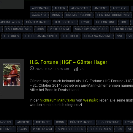
ALDEBARAN
ALFTER
ALIONOCTIS
AMBIENT
ASET 2121
AVATAR ST
BONN
DRUMBURST-PRO
FORTUNE COOKIE 2012
ACHINE WOFP
GÜNTER HAGER
H.G. FORTUNE
H2S+E
HG FORTUNE
HGF
P
LASERBLADE SYG
PADS
PROTOPLASM
SCAPESWIZARD 2 PRO
SERENITY PR
TEXTURES
THE DREAMMACHINE 3
THE TIGER
ULTRA SWAMP PRO
VST
VS
H.G. Fortune | HGF – Günter Hager
2026-05-02 - 18:25 Uhr
75
Günter Hager, auch bekannt als H.G. Fortune / HG Fortune / HG
– 31. Oktober 2014) betrieb ein Ein-Mann-Unternehmen namens
Alfter bei Bonn in Deutschland.
In der
Nichtraum Manufaktur
von
Westgård
leben alle seine Inst
werden kontinuierlich eingesetzt.
ONOCTIS
AMBIENT
AVATAR ST
BONN
GÜNTER HAGER
H.G. FORTUNE
H2S+
THESIZER
PADS
PROTOPLASM
SONIC SORCERER
SOUNDSCAPES
STS
STS