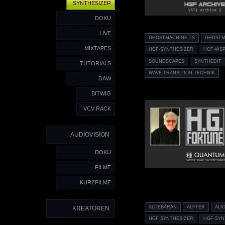
SYNTHESIZER
DOKU
LIVE
GHOSTMACHINE TS
GHOSTM
MIXTAPES
HGF-SYNTHESIZER
HGF-WS
SOUNDSCAPES
SYNTHEDIT
TUTORIALS
WAVE-TRANSITION-TECHNIK
DAW
BITWIG
VCV RACK
AUDIOVISION
DOKU
FILME
KURZFILME
ALDEBARAN
ALFTER
ALI
KREATOREN
HGF SYNTHESIZER
HGF-SYN