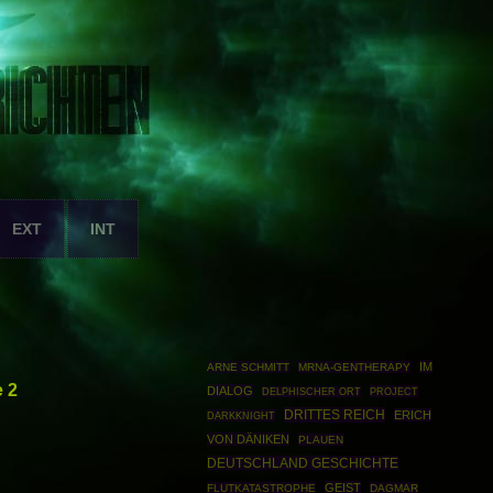
EXT
INT
IM
ARNE SCHMITT
MRNA-GENTHERAPY
e 2
DIALOG
PROJECT
DELPHISCHER ORT
DRITTES REICH
ERICH
DARKKNIGHT
VON DÄNIKEN
PLAUEN
DEUTSCHLAND GESCHICHTE
GEIST
FLUTKATASTROPHE
DAGMAR