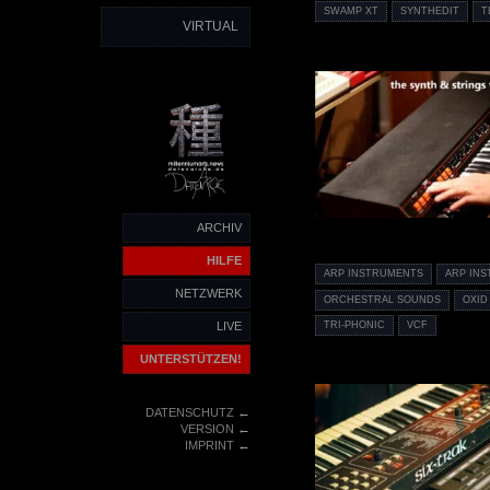
SWAMP XT
SYNTHEDIT
T
VIRTUAL
ARCHIV
HILFE
ARP INSTRUMENTS
ARP INS
NETZWERK
ORCHESTRAL SOUNDS
OXID
TRI-PHONIC
VCF
LIVE
UNTERSTÜTZEN!
←
DATENSCHUTZ
←
VERSION
←
IMPRINT