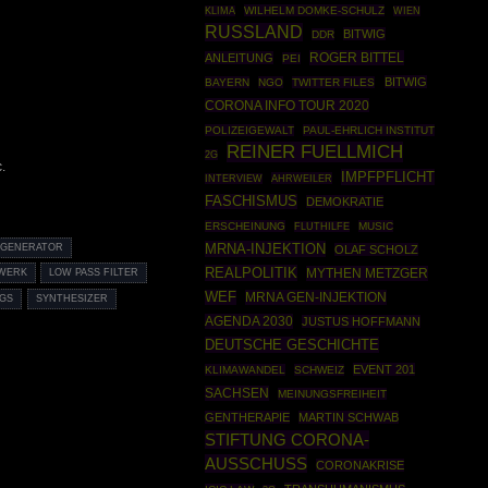
WILHELM DOMKE-SCHULZ
KLIMA
WIEN
RUSSLAND
BITWIG
DDR
ROGER BITTEL
ANLEITUNG
PEI
BITWIG
BAYERN
NGO
TWITTER FILES
CORONA INFO TOUR 2020
POLIZEIGEWALT
PAUL-EHRLICH INSTITUT
REINER FUELLMICH
2G
.
IMPFPFLICHT
AHRWEILER
INTERVIEW
FASCHISMUS
DEMOKRATIE
ERSCHEINUNG
MUSIC
FLUTHILFE
MRNA-INJEKTION
 GENERATOR
OLAF SCHOLZ
REALPOLITIK
MYTHEN METZGER
WERK
LOW PASS FILTER
WEF
MRNA GEN-INJEKTION
NGS
SYNTHESIZER
AGENDA 2030
JUSTUS HOFFMANN
DEUTSCHE GESCHICHTE
EVENT 201
KLIMAWANDEL
SCHWEIZ
SACHSEN
MEINUNGSFREIHEIT
GENTHERAPIE
MARTIN SCHWAB
STIFTUNG CORONA-
AUSSCHUSS
CORONAKRISE