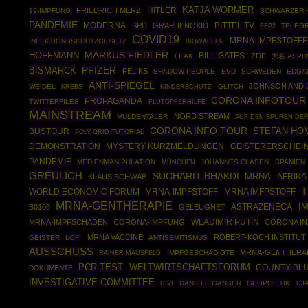
HITLER
KATJA WÖRMER
FRIEDRICH MERZ
19-IMPFUNG
SCHWARZER 
PANDEMIE
MODERNA
BITTEL TV
SPD
GRAPHENOXID
FFP2
TELEG
COVID19
MRNA-IMPFSTOFF
INFEKTIONSSCHUTZGESETZ
BIOWAFFEN
MARKUS FIEDLER
HOFFMANN
BILL GATES
ZDF
LEAK
大名 ASPH
BISMARCK
PFIZER
FELIKS
SHADOW PEOPLE
EVD
SCHWEDEN
EDGA
ANTI-SPIEGEL
JOHNSON AND
WEIDEL
GLITCH
KREBS
KINDERSCHUTZ
CORONA INFOTOUR
PROPAGANDA
TWITTERFILES
FLUTOPFERHILFE
MAINSTREAM
NORD STREAM
MULDENTALER
AUF DEN SPUREN DER
CORONA INFO TOUR
STEFAN HO
BUSTOUR
POLY GRID TUTORIAL
DEMONSTRATION
MYSTERY KURZMELDUNGEN
GEISTERERSCHEI
PANDEMIE
MEDIENMANIPULATION
MÜNCHEN
JOHANNES CLASEN
SPANIEN
GREULICH
SUCHARIT BHAKDI
MRNA
AFRIKA
KLAUS SCHWAB
T
WORLD ECONOMIC FORUM
MRNA IMFPSTOFF
MRNA-IMPFSTOFF
MRNA-GENTHERAPIE
I
ASTRAZENECA
B0108
GELEUGNET
WLADIMIR PUTIN
MRNA-IMPFSCHADEN
CORONA-IMPFUNG
CORONA IN
MRNA VACCINE
ROBERT-KOCH INSTITUT
GEISTER
LOFI
ANTISEMITISMUS
AUSSCHUSS
MRNA-GENTHERA
RAINER MAUSFELD
IMPFGESCHÄDIGTE
PCR TEST
WELTWIRTSCHAFTSFORUM
COUNTY BL
DOKUMENTE
INVESTIGATIVE COMMITTEE
DANIELE GANSER
GEOPOLITIK
DIVI
DJ