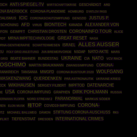
ANTI-SPIEGEL-TV
EICH
GESCHÄDIGT
WIRTSCHAFTSKRISE
ARD
ENA BAERBOCK
CORONA-PLANDEMIE
HOMBURG
DYATLOV PASS
ICIC
JUSTUS P.
IALISMUS
CORONASCHUTZIMPFUNG
GENOZID
BIONTECH
AFD
ALEXANDER VON
 SCHÖNING
KANADA
VIRUS
CORONAINFO TOUR
CHRISTIAN DROSTEN
OFON
GEIMPFT
ALICE
GREAT RESET
MRNA IMPFTECHNOLOGIE
RDT
NASA
ALLES AUSSER
ISRAEL
RNA-GENTHERAPIE
SCHATTENWESEN
NATO-AKTE
EU
NSDAP
POLY GRID ANLEITUNG
JVA BREMERVÖRDE
MARS
UKRAINE
NATO
BEATE BAHNER
BUNDESTAG
CIA
 GRID
VCV RACK
OSCHIMO
CORONA-
MARTIN BRAUKMANN
ZWANGSIMPFUNG
WOLFGANG
MWGFD
RANKREICH
TANSANIA
CORONA BUSTOUR 2020
MASKENZWANG
QUERDENKEN
PRÄ-ASTRONAUTIK
UKRAINE-KRIEG
WIKIHAUSEN
DATENARCHE
IMPFTOD
ECK
SERGEY FILBERT
USA
DIRK POHLMANN
CORONA IMPFUNG
GRAPHEN
IE
RUSSIA
PARANORMAL
ERMANN PLOPPA
NORD STREAM 2
MARKUS SÖDER
種TOP
CORONA-
COVID19-IMPFUNG
REN
ELON MUSK
STIFTUNG CORONA-AUSCHUSS
UTZ
MICHAEL BALLWEG
DÄMON
RKI-
INTERNATIONAL CRIMES
TIEFENSTAAT
FLIKT
DRESDEN