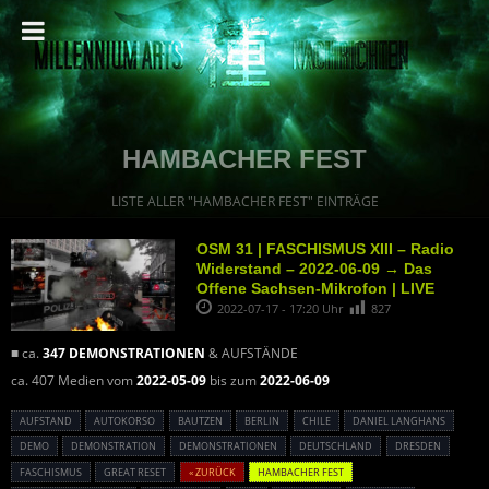
HAMBACHER FEST
LISTE ALLER "HAMBACHER FEST" EINTRÄGE
OSM 31 | FASCHISMUS XIII – Radio
Widerstand – 2022-06-09 → Das
Offene Sachsen-Mikrofon | LIVE
2022-07-17 - 17:20 Uhr
827
■ ca.
347 DEMONSTRATIONEN
& AUFSTÄNDE
ca. 407 Medien vom
2022-05-09
bis zum
2022-06-09
AUFSTAND
AUTOKORSO
BAUTZEN
BERLIN
CHILE
DANIEL LANGHANS
DEMO
DEMONSTRATION
DEMONSTRATIONEN
DEUTSCHLAND
DRESDEN
FASCHISMUS
GREAT RESET
« ZURÜCK
HAMBACHER FEST