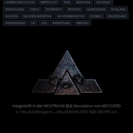
HAMBACHER SCHLOSS
IMPFPFLICHT
IRAN
MÜNCHEN
NEUSTADT
NIEDERLANDE
OSM 31
ÖSTERREICH
PROTESTE
QUERDENKEN
RUSSLAND
SACHSEN
SACHSEN-MIKROFON
SACHSENMIKROFON
SCHWEIZ
SPAZIERGANG
SPAZIERGÄNGE
UK
USA
WIDERSTAND
ZWICKAU
Powered By :
Hergestellt in der
von
NICHTRAUM 製造 Manufaktur
WESTGÅRD
Westgård
MILLENNIUM ARTS 勤続 GRUPPE e.K.
© 1994-2026
→