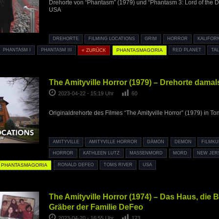
Drehorte von “Phantasm” (1979) und “Phantasm 3: Lord of the De
USA
DREHORTE
FILMING LOCATIONS
GRIM
HORROR
KALIFOR
PHANTASM I
PHANTASM III
« ZURÜCK
PHANTASMAGORIA
RED PLANET
TA
The Amityville Horror (1979) – Drehorte dama
2023-04-22 - 15:19 Uhr
60
Originaldrehorte des Filmes “The Amityville Horror” (1979) in 
AMITYVILLE
AMITYVILLE HORROR
DÄMON
DEMON
FILMK
HORROR
KATHLEEN LUTZ
MASSENMORD
MORD
NEW JER
PHANTASMAGORIA
RONALD DEFEO
TOMS RIVER
USA
The Amityville Horror (1974) – Das Haus, die 
Gräber der Familie DeFeo
2023-04-20 - 16:55 Uhr
173