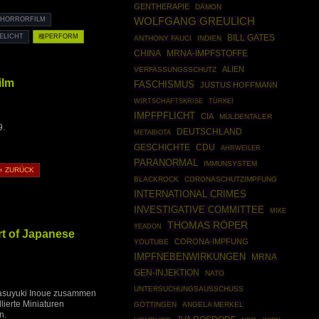
GENTHERAPIE
DÄMON
WOLFGANG GREULICH
HORRORFILM
ELICHT
種PERFORM
BILL GATES
ANTHONY FAUCI
INDIEN
CHINA
MRNA-IMPFSTOFFE
ALIEN
VERFASSUNGSSCHUTZ
ilm
FASCHISMUS
JUSTUS HOFFMANN
WIRTSCHAFTSKRISE
TÜRKEI
IMPFPFLICHT
CIA
MULDENTALER
9.
DEUTSCHLAND
METABIOTA
GESCHICHTE
CDU
AHRWEILER
PARANORMAL
IMMUNSYSTEM
« ZURÜCK
BLACKROCK
CORONASCHUTZIMPFUNG
INTERNATIONAL CRIMES
INVESTIGATIVE COMMITTEE
MIKE
THOMAS RÖPER
YEADON
rt of Japanese
CORONA-IMPFUNG
YOUTUBE
IMPFNEBENWIRKUNGEN
MRNA
GEN-INJEKTION
NATO
UNTERSUCHUNGSAUSSCHUSS
 Yasuyuki Inoue zusammen
lierte Miniaturen
GÖTTINGEN
ANGELA MERKEL
n.