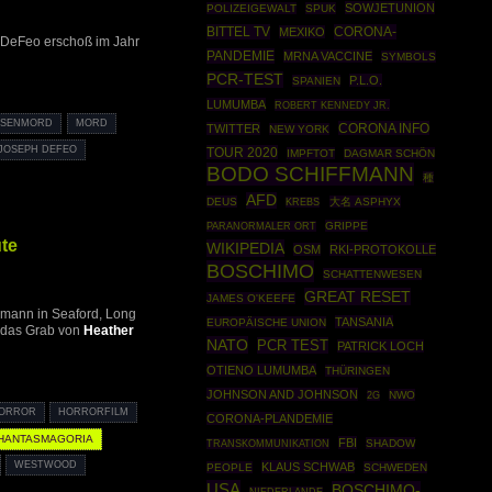
SOWJETUNION
POLIZEIGEWALT
SPUK
BITTEL TV
CORONA-
MEXIKO
 DeFeo erschoß im Jahr
PANDEMIE
MRNA VACCINE
SYMBOLS
PCR-TEST
P.L.O.
SPANIEN
LUMUMBA
ROBERT KENNEDY JR.
SSENMORD
MORD
CORONA INFO
TWITTER
NEW YORK
JOSEPH DEFEO
TOUR 2020
IMPFTOT
DAGMAR SCHÖN
BODO SCHIFFMANN
種
AFD
DEUS
大名 ASPHYX
KREBS
GRIPPE
PARANORMALER ORT
ute
WIKIPEDIA
OSM
RKI-PROTOKOLLE
BOSCHIMO
SCHATTENWESEN
GREAT RESET
JAMES O'KEEFE
errmann in Seaford, Long
TANSANIA
EUROPÄISCHE UNION
 das Grab von
Heather
NATO
PCR TEST
PATRICK LOCH
OTIENO LUMUMBA
THÜRINGEN
JOHNSON AND JOHNSON
NWO
2G
ORROR
HORRORFILM
CORONA-PLANDEMIE
HANTASMAGORIA
FBI
SHADOW
TRANSKOMMUNIKATION
WESTWOOD
KLAUS SCHWAB
PEOPLE
SCHWEDEN
USA
BOSCHIMO-