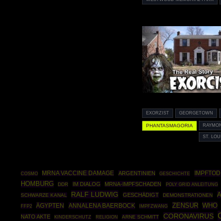
EXORZIST
GEORGETOWN
PHANTASMAGORIA
RAYMON
ST. LO
IMPFTOD
MRNA VACCINE DAMAGE
ARGENTINIEN
COSMO
GESCHICHTE
HOMBURG
IM DIALOG
MRNA-IMPFSCHADEN
DDR
POLY GRID ANLEITUNG
RALF LUDWIG
A
GESCHÄDIGT
SCHWARZE KANAL
DEMONSTRATIONEN
ZENSUR
WHO
ÄGYPTEN
ANNALENA BAERBOCK
FFP2
IMPFZWANG
CORONAVIRUS
NATO AKTE
ARNE SCHMITT
KINDERSCHUTZ
RELIGION