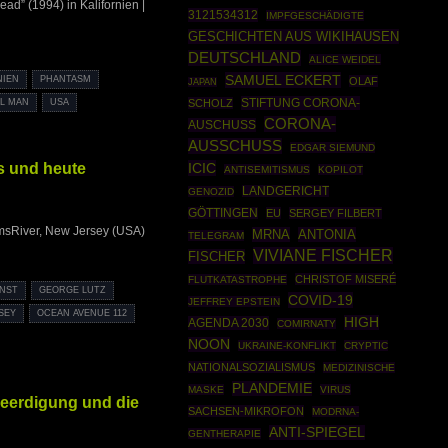
ad” (1994) in Kalifornien |
3121534312
IMPFGESCHÄDIGTE
GESCHICHTEN AUS WIKIHAUSEN
DEUTSCHLAND
ALICE WEIDEL
SAMUEL ECKERT
NIEN
PHANTASM
OLAF
JAPAN
STIFTUNG CORONA-
SCHOLZ
LL MAN
USA
CORONA-
AUSCHUSS
AUSSCHUSS
EDGAR SIEMUND
ls und heute
ICIC
ANTISEMITISMUS
KOPILOT
LANDGERICHT
GENOZID
GÖTTINGEN
EU
SERGEY FILBERT
TomsRiver, New Jersey (USA)
MRNA
ANTONIA
TELEGRAM
VIVIANE FISCHER
FISCHER
CHRISTOF MISERÉ
FLUTKATASTROPHE
UNST
GEORGE LUTZ
COVID-19
JEFFREY EPSTEIN
SEY
OCEAN AVENUE 112
HIGH
AGENDA 2030
COMIRNATY
NOON
UKRAINE-KONFLIKT
CRYPTIC
NATIONALSOZIALISMUS
MEDIZINISCHE
PLANDEMIE
MASKE
VIRUS
Beerdigung und die
SACHSEN-MIKROFON
MODRNA-
ANTI-SPIEGEL
GENTHERAPIE