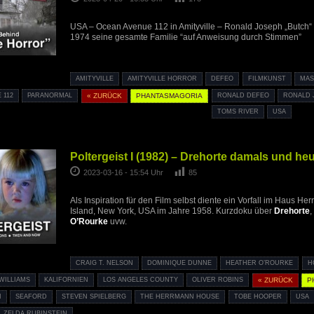
USA – Ocean Avenue 112 in Amityville – Ronald Joseph „Butch“
1974 seine gesamte Familie “auf Anweisung durch Stimmen”
AMITYVILLE
AMITYVILLE HORROR
DEFEO
FILMKUNST
MA
 112
PARANORMAL
« ZURÜCK
PHANTASMAGORIA
RONALD DEFEO
RONALD 
TOMS RIVER
USA
Poltergeist I (1982) – Drehorte damals und he
2023-03-16 - 15:54 Uhr
85
Als Inspiration für den Film selbst diente ein Vorfall im Haus H
Island, New York, USA im Jahre 1958. Kurzdoku über
Drehorte
,
O’Rourke
uvw.
CRAIG T. NELSON
DOMINIQUE DUNNE
HEATHER O’ROURKE
H
WILLIAMS
KALIFORNIEN
LOS ANGELES COUNTY
OLIVER ROBINS
« ZURÜCK
P
I
SEAFORD
STEVEN SPIELBERG
THE HERRMANN HOUSE
TOBE HOOPER
USA
ZELDA RUBINSTEIN