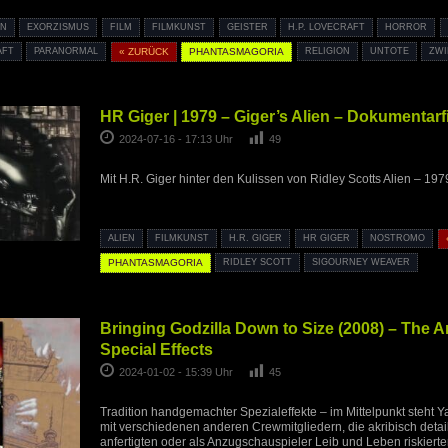
EN
EXORZISMUS
FILM
FILMKUNST
GEISTER
H.P. LOVECRAFT
HORROR
AFT
PARANORMAL
« ZURÜCK
PHANTASMAGORIA
RELIGION
UNTOTE
ZWI
HR Giger | 1979 – Giger’s Alien – Dokumentarf
2024-07-16 - 17:13 Uhr
49
Mit H.R. Giger hinter den Kulissen von Ridley Scotts Alien – 197
ALIEN
FILMKUNST
H.R. GIGER
HR GIGER
NOSTROMO
PHANTASMAGORIA
RIDLEY SCOTT
SIGOURNEY WEAVER
Bringing Godzilla Down to Size (2008) – The A
Special Effects
2024-01-02 - 15:39 Uhr
45
Tradition handgemachter Spezialeffekte – im Mittelpunkt steht
mit verschiedenen anderen Crewmitgliedern, die akribisch detail
anfertigten oder als Anzugschauspieler Leib und Leben riskierte