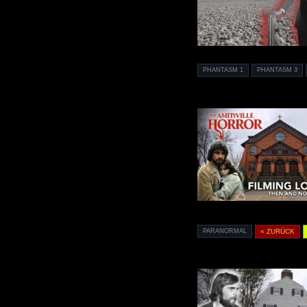
PHANTASM 1
PHANTASM 3
PARANORMAL
« ZURÜCK