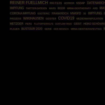
REINER FUELLMICH
DATENARC
RKI-FILES
NSDAP
HORROR
IMPFUNG
MA
B0108
TWITTER-DATEIEN
MARS
MRNA-GENTHERAPY
ARD
MWGFD
IMPFUNG
CORONA IMPFUNG
FRANKREICH
ESOTERIC
3G
COVID19
WIKIHAUSEN
PROZESS
GEISTER
MEDIENMANIPULATION
METZGER
GEIST
HEIKO SCHÖNIN
PERU
FLUTOPFERHILFE
DJATLOW PASS
BUSTOUR 2020
PLAUEN
SERIE
MRNA-GENTHERAPEUTIKA
DER MENSCH