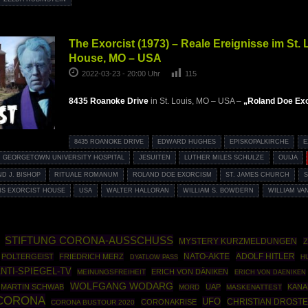
The Exorcist (1973) – Reale Ereignisse im St. 
House, MO – USA
2022-03-23 - 20:00 Uhr
115
8435 Roanoke Drive
in St. Louis, MO – USA –
„Roland Doe Ex
8435 ROANOKE DRIVE
EDWARD HUGHES
EPISKOPALKIRCHE
E
GEORGETOWN UNIVERSITY HOSPITAL
JESUITEN
LUTHER MILES SCHULZE
OUIJA
D J. BISHOP
RITUALE ROMANUM
ROLAND DOE EXORCISM
ST. JAMES CHURCH
S
UIS EXORCIST HOUSE
USA
WALTER HALLORAN
WILLIAM S. BOWDERN
WILLIAM VA
STIFTUNG CORONA-AUSSCHUSS
MYSTERY KURZMELDUNGEN
NATO-AKTE
ADOLF HITLER
POLTERGEIST
FRIEDRICH MERZ
DYATLOW PASS
H
NTI-SPIEGEL-TV
ERICH VON DÄNIKEN
MEINUNGSFREIHEIT
ERICH VON DAENIKEN
WOLFGANG WODARG
MARTIN SCHWAB
UAP
KANA
MORD
MASKENATTEST
CORONA
UFO
CHRISTIAN DROST
CORONAKRISE
CORONA BUSTOUR 2020