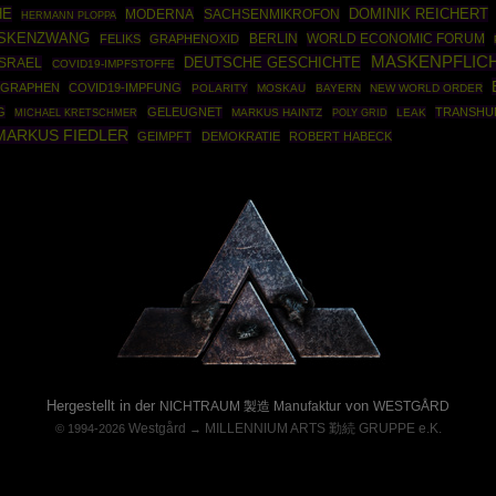
HE
DOMINIK REICHERT
MODERNA
SACHSENMIKROFON
HERMANN PLOPPA
SKENZWANG
BERLIN
WORLD ECONOMIC FORUM
FELIKS
GRAPHENOXID
MASKENPFLIC
DEUTSCHE GESCHICHTE
ISRAEL
COVID19-IMPFSTOFFE
GRAPHEN
COVID19-IMPFUNG
POLARITY
MOSKAU
BAYERN
NEW WORLD ORDER
G
GELEUGNET
TRANSHU
MARKUS HAINTZ
POLY GRID
LEAK
MICHAEL KRETSCHMER
MARKUS FIEDLER
GEIMPFT
DEMOKRATIE
ROBERT HABECK
Powered By :
Hergestellt in der
von
NICHTRAUM 製造 Manufaktur
WESTGÅRD
Westgård
MILLENNIUM ARTS 勤続 GRUPPE e.K.
© 1994-2026
→