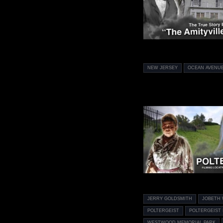
NEW JERSEY
OCEAN AVENUE
JERRY GOLDSMITH
JOBETH 
POLTERGEIST
POLTERGEIST 
WESTWOOD MEMORIAL PARK