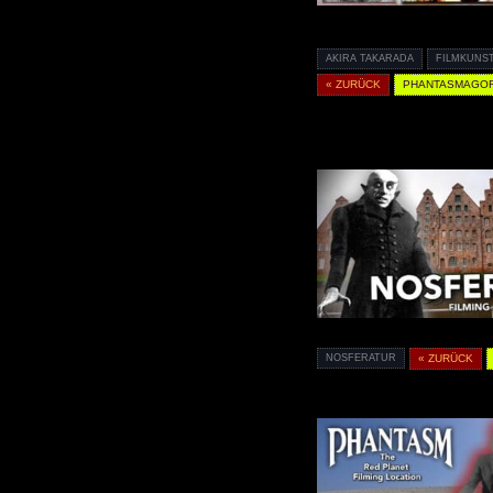
AKIRA TAKARADA
FILMKUNS
« ZURÜCK
PHANTASMAGOR
NOSFERATUR
« ZURÜCK