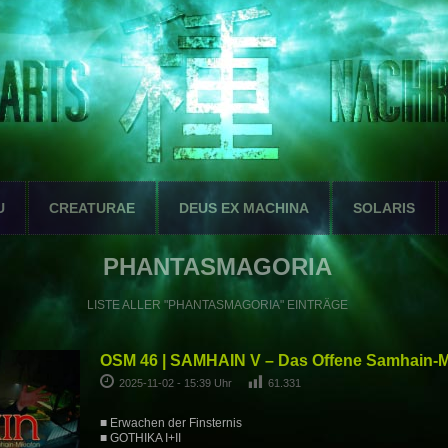
U
CREATURAE
DEUS EX MACHINA
SOLARIS
PHANTASMAGORIA
LISTE ALLER "PHANTASMAGORIA" EINTRÄGE
OSM 46 | SAMHAIN V – Das Offene Samhain-Mi
2025-11-02 - 15:39 Uhr
61.331
■ Erwachen der Finsternis
■ GOTHIKA I+II