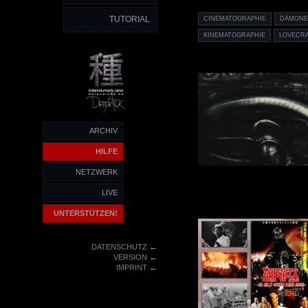
TUTORIAL
CINEMATOGRAPHIE
DÄMON
KINEMATOGRAPHIE
LOVECR
ARCHIV
HILFE
NETZWERK
LIVE
UNTERSTÜTZEN!
←
DATENSCHUTZ
←
VERSION
←
IMPRINT