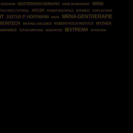
MRNA
GEISTERERSCHEINUNG
SINSHEIM
ARNE BURKHARDT
HITLER
POLY GRID TUTORIAL
RAINER MAUSFELD
SCHWEIZ
DYATLOV PASS
MRNA-GENTHERAPIE
HT
JUSTUS P. HOFFMANN
NASA
BIONTECH
MYTHEN
ROBERT-KOCH INSTITUT
MICHAEL BALLWEG
種STREAM
MANISMUS
COVID-IMPFUNG
BIOWAFFEN
INTERVIEW