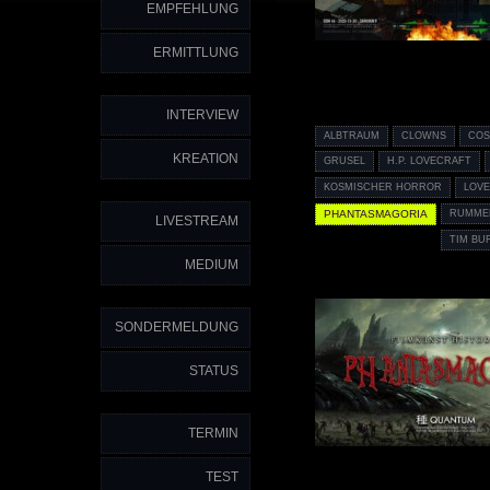
EMPFEHLUNG
ERMITTLUNG
INTERVIEW
ALBTRAUM
CLOWNS
COS
KREATION
GRUSEL
H.P. LOVECRAFT
KOSMISCHER HORROR
LOV
PHANTASMAGORIA
RUMME
LIVESTREAM
TIM BU
MEDIUM
SONDERMELDUNG
STATUS
TERMIN
TEST