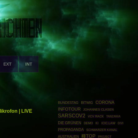
EXT
INT
CORONA
BUNDESTAG
BITWIG
INFOTOUR
JOHANNES CLASEN
krofon | LIVE
SARSCOV2
VCV RACK
TANZANIA
DIE GRÜNEN
DEMO
KI
ICIC.LAW
DIVI
PROPAGANDA
SCHWARZER KANAL
種TOP
AUSTRALIEN
PROJECT