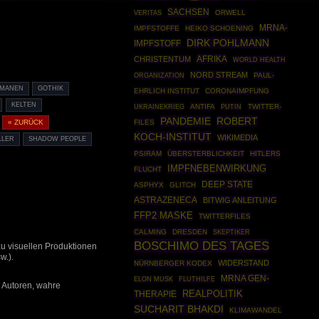
SACHSEN
ORWELL
VERITAS
MRNA-
IMPFSTOFFE
HEIKO SCHOENING
DIRK POHLMANN
IMPFSTOFF
AFRIKA
CHRISTENTUM
WORLD HEALTH
NORD STREAM
ORGANIZATION
PAUL-
MANEN
GOTHIK
EHRLICH INSTITUT
CORONAIMPFUNG
KELTEN
UKRAINEKRIEG
ANTIFA
PUTIN
TWITTER-
PANDEMIE
ROBERT
« ZURÜCK
FILES
KOCH-INSTITUT
WIKIMEDIA
LLER
SHADOW PEOPLE
PSIRAM
ÜBERSTERBLICHKEIT
HITLERS
IMPFNEBENWIRKUNG
FLUCHT
DEEP STATE
ASPHYX
GLITCH
ASTRAZENECA
BITWIG ANLEITUNG
FFP2 MASKE
TWITTERFILES
CALMING
DRESDEN
SKEPTIKER
BOSCHIMO DES TAGES
zu visuellen Produktionen
w.).
WIDERSTAND
NÜRNBERGER KODEX
MRNA GEN-
ELON MUSK
FLUTHILFE
 Autoren, wahre
REALPOLITIK
THERAPIE
SUCHARIT BHAKDI
KLIMAWANDEL