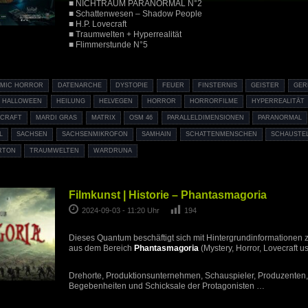
■ NICHTRAUM PARANORMAL N°2
■ Schattenwesen – Shadow People
■ H.P. Lovecraft
■ Traumwelten + Hyperrealität
■ Flimmerstunde N°5
MIC HORROR
DATENARCHE
DYSTOPIE
FEUER
FINSTERNIS
GEISTER
GER
HALLOWEEN
HEILUNG
HELVEGEN
HORROR
HORRORFILME
HYPERREALITÄT
ECRAFT
MARDI GRAS
MATRIX
OSM 46
PARALLELDIMENSIONEN
PARANORMAL
L
SACHSEN
SACHSENMIKROFON
SAMHAIN
SCHATTENMENSCHEN
SCHAUSTE
RTON
TRAUMWELTEN
WARDRUNA
Filmkunst | Historie – Phantasmagoria
2024-09-03 - 11:20 Uhr
194
Dieses Quantum beschäftigt sich mit Hintergrundinformationen 
aus dem Bereich
Phantasmagoria
(Mystery, Horror, Lovecraft us
Drehorte, Produktionsunternehmen, Schauspieler, Produzenten,
Begebenheiten und Schicksale der Protagonisten …