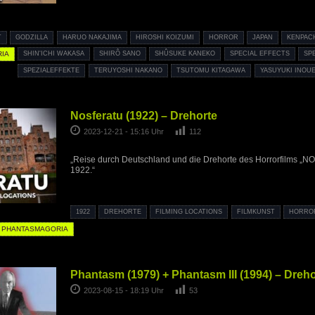
T
GODZILLA
HARUO NAKAJIMA
HIROSHI KOIZUMI
HORROR
JAPAN
KENPAC
IA
SHIN'ICHI WAKASA
SHIRÔ SANO
SHÛSUKE KANEKO
SPECIAL EFFECTS
SP
SPEZIALEFFEKTE
TERUYOSHI NAKANO
TSUTOMU KITAGAWA
YASUYUKI INOU
Nosferatu (1922) – Drehorte
2023-12-21 - 15:16 Uhr
112
„Reise durch Deutschland und die Drehorte des Horrorfilms „
1922.“
1922
DREHORTE
FILMING LOCATIONS
FILMKUNST
HORRO
PHANTASMAGORIA
Phantasm (1979) + Phantasm III (1994) – Dreho
2023-08-15 - 18:19 Uhr
53