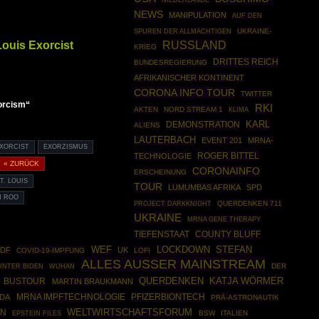
NIEDERLANDE
NEWS
MANIPULATION
AUF DEN
UKRAINE-
SPUREN DER ALLMÄCHTIGEN
Louis Exorcist
RUSSLAND
KRIEG
DRITTES REICH
BUNDESREGIERUNG
AFRIKANISCHER KONTINENT
CORONA INFO TOUR
TWITTER
orcism“
RKI
AKTEN
NORD STREAM 1
KLIMA
DEMONSTRATION
KARL
ALIENS
LAUTERBACH
EVENT 201
MRNA-
XORCIST
EXORZISMUS
ROGER BITTEL
TECHNOLOGIE
« ZURÜCK
CORONAINFO
ERSCHEINUNG
T. LOUIS
TOUR
LUMUMBAS AFRIKA
SPD
N ROO
PROJECT DARKKNIGHT
QUERDENKEN 711
UKRAINE
MRNA GENE THERAPY
COUNTY BLUFF
TIEFENSTAAT
STEFAN
WEF
LOCKDOWN
ZDF
UK
COVID-19-IMPFUNG
LOFI
ALLES AUSSER MAINSTREAM
DER
UNTER BIDEN
WUHAN
BUSTOUR
QUERDENKEN
KATJA WÖRMER
MARTIN BRAUKMANN
MRNA IMPFTECHNOLOGIE
PFIZERBIONTECH
DA
PRÄ-ASTRONAUTIK
EN
WELTWIRTSCHAFTSFORUM
EPSTEIN FILES
BSW
ITALIEN