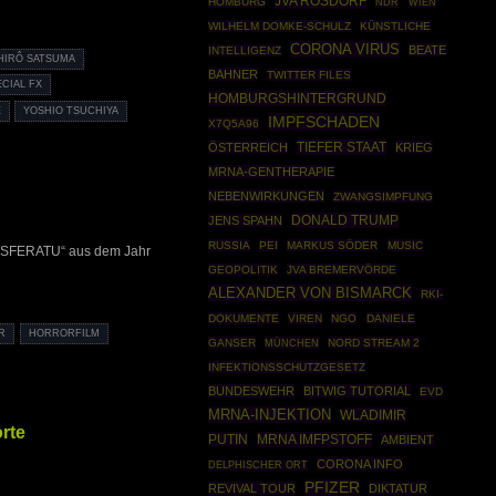
JVA ROSDORF
HOMBURG
NDR
WIEN
WILHELM DOMKE-SCHULZ
KÜNSTLICHE
CORONA VIRUS
BEATE
INTELLIGENZ
HIRÔ SATSUMA
BAHNER
TWITTER FILES
ECIAL FX
HOMBURGSHINTERGRUND
E
YOSHIO TSUCHIYA
IMPFSCHADEN
X7Q5A96
TIEFER STAAT
ÖSTERREICH
KRIEG
MRNA-GENTHERAPIE
NEBENWIRKUNGEN
ZWANGSIMPFUNG
DONALD TRUMP
JENS SPAHN
RUSSIA
PEI
MARKUS SÖDER
MUSIC
NOSFERATU“ aus dem Jahr
GEOPOLITIK
JVA BREMERVÖRDE
ALEXANDER VON BISMARCK
RKI-
DOKUMENTE
VIREN
NGO
DANIELE
R
HORRORFILM
GANSER
MÜNCHEN
NORD STREAM 2
INFEKTIONSSCHUTZGESETZ
BUNDESWEHR
BITWIG TUTORIAL
EVD
MRNA-INJEKTION
WLADIMIR
rte
PUTIN
MRNA IMFPSTOFF
AMBIENT
CORONA INFO
DELPHISCHER ORT
PFIZER
REVIVAL TOUR
DIKTATUR