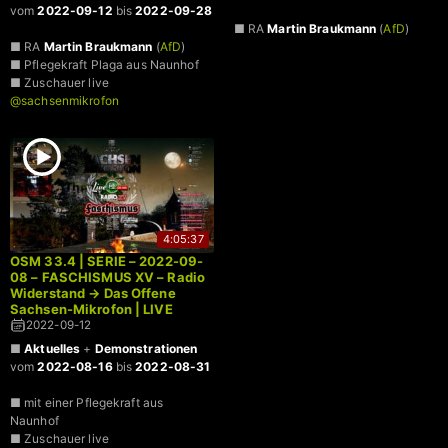
vom
2022-09-12
bis
2022-09-28
■ RA
Martin Braukmann
(
AfD
)
■ RA
Martin Braukmann
(
AfD
)
■ Pflegekraft Plaga aus Naunhof
■ Zuschauer live
@sachsenmikrofon
4:05:37
OSM 33.4 | SERIE – 2022-09-
08 – FASCHISMUS XV – Radio
Widerstand → Das Offene
Sachsen-Mikrofon | LIVE
2022-09-12
■
Aktuelles
+
Demonstrationen
vom
2022-08-16
bis
2022-08-31
■ mit einer Pflegekraft aus
Naunhof
■ Zuschauer live