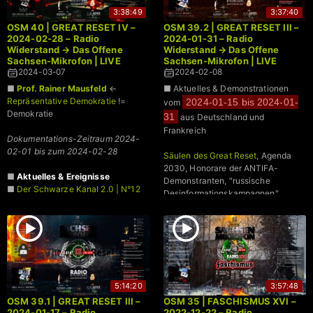
3:38:49
3:37:40
OSM 40 | GREAT RESET IV –
OSM 39.2 | GREAT RESET III –
2024-02-28 – Radio
2024-01-31 – Radio
Widerstand → Das Offene
Widerstand → Das Offene
Sachsen-Mikrofon | LIVE
Sachsen-Mikrofon | LIVE
2024-03-07
2024-02-08
■
Prof. Rainer Mausfeld
←
■ Aktuelles & Demonstrationen
Repräsentative Demokratie
!=
2024-01-15 bis 2024-01-
vom
Demokratie
31
aus Deutschland und
Frankreich
Dokumentations-Zeitraum 2024-
02-01 bis zum 2024-02-28
Säulen des Great Reset
, Agenda
2030, Honorare der ANTIFA-
■
Aktuelles & Ereignisse
Demonstranten, "russische
■
Der Schwarze Kanal 2.0 | N°12
Desinformationskampagnen",
■
Widerstand
Propaganda, das (K)Correctiv uvw.
5:14:20
3:57:48
OSM 39.1 | GREAT RESET III –
OSM 35 | FASCHISMUS XVI –
2024-01-17 – Radio
2022-12-22 – Radio