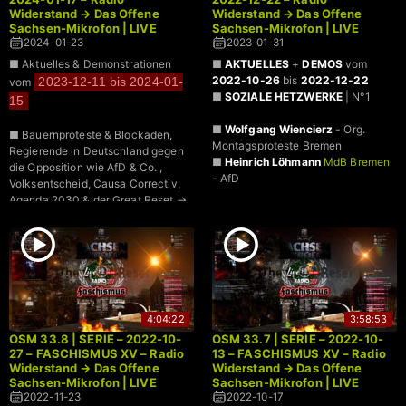
Widerstand → Das Offene
Widerstand → Das Offene
Sachsen-Mikrofon | LIVE
Sachsen-Mikrofon | LIVE
2024-01-23
2023-01-31
■ Aktuelles & Demonstrationen
■
AKTUELLES
+
DEMOS
vom
2022-10-26
bis
2022-12-22
2023-12-11 bis 2024-01-
vom
■
SOZIALE HETZWERKE
| N°1
15
■
Wolfgang Wiencierz
- Org.
■ Bauernproteste & Blockaden,
Montagsproteste Bremen
Regierende in Deutschland gegen
■
Heinrich Löhmann
MdB Bremen
die Opposition wie AfD & Co. ,
- AfD
Volksentscheid, Causa Correctiv,
Agenda 2030 & der Great Reset →
WEF, Weltwirtschaftsforum,
World
Economic Forum
, Transhumanismus
+
4:04:22
3:58:53
OSM 33.8 | SERIE – 2022-10-
OSM 33.7 | SERIE – 2022-10-
27 – FASCHISMUS XV – Radio
13 – FASCHISMUS XV – Radio
Widerstand → Das Offene
Widerstand → Das Offene
Sachsen-Mikrofon | LIVE
Sachsen-Mikrofon | LIVE
2022-11-23
2022-10-17