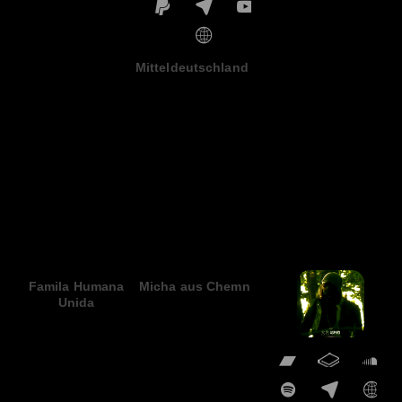
Mitteldeutschland TV
Famila Humana
Micha aus Chemnitz
Unida