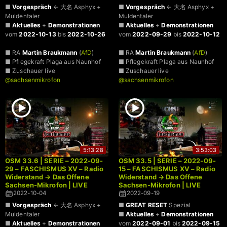
■
Vorgespräch
← 大名 Asphyx +
■
Vorgespräch
← 大名 Asphyx +
Muldentaler
Muldentaler
■
Aktuelles
+
Demonstrationen
■
Aktuelles
+
Demonstrationen
vom
2022-10-13
bis
2022-10-26
vom
2022-09-29
bis
2022-10-12
■ RA
Martin Braukmann
(
AfD
)
■ RA
Martin Braukmann
(
AfD
)
■ Pflegekraft Plaga aus Naunhof
■ Pflegekraft Plaga aus Naunhof
■ Zuschauer live
■ Zuschauer live
@sachsenmikrofon
@sachsenmikrofon
5:13:28
3:53:03
OSM 33.6 | SERIE – 2022-09-
OSM 33.5 | SERIE – 2022-09-
29 – FASCHISMUS XV – Radio
15 – FASCHISMUS XV – Radio
Widerstand → Das Offene
Widerstand → Das Offene
Sachsen-Mikrofon | LIVE
Sachsen-Mikrofon | LIVE
2022-10-04
2022-09-19
■
Vorgespräch
← 大名 Asphyx +
■
GREAT RESET
Spezial
Muldentaler
■
Aktuelles
+
Demonstrationen
■
Aktuelles
+
Demonstrationen
vom
2022-09-01
bis
2022-09-15