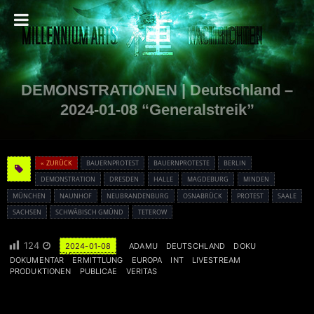
DEMONSTRATIONEN | Deutschland –
2024-01-08 “Generalstreik”
« ZURÜCK
BAUERNPROTEST
BAUERNPROTESTE
BERLIN
DEMONSTRATION
DRESDEN
HALLE
MAGDEBURG
MINDEN
MÜNCHEN
NAUNHOF
NEUBRANDENBURG
OSNABRÜCK
PROTEST
SAALE
SACHSEN
SCHWÄBISCH GMÜND
TETEROW
124
2024-01-08
ADAMU
DEUTSCHLAND
DOKU
DOKUMENTAR
ERMITTLUNG
EUROPA
INT
LIVESTREAM
PRODUKTIONEN
PUBLICAE
VERITAS