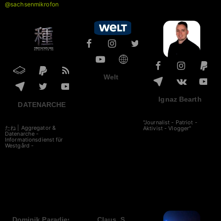
@sachsenmikrofon
Welt
Ignaz Bearth
DATENARCHE
"Journalist - Patriot -
たね | Aggregator &
Aktivist - Vlogger"
Datenarche -
Informationsdienst für
Westgård -
Dominik Paradies
Claus_S