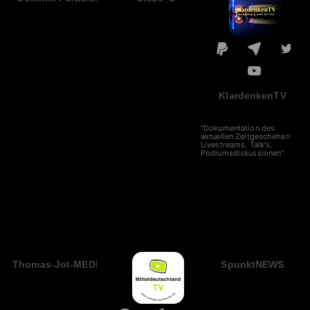
KlardenkenTV
"Dokumentation des
aktuellen Zeitgeschehens,
Livestreams, Talk's,
Podiumsdiskussionen"
Thomas-Jot-MEDIA
SpunktNEWS