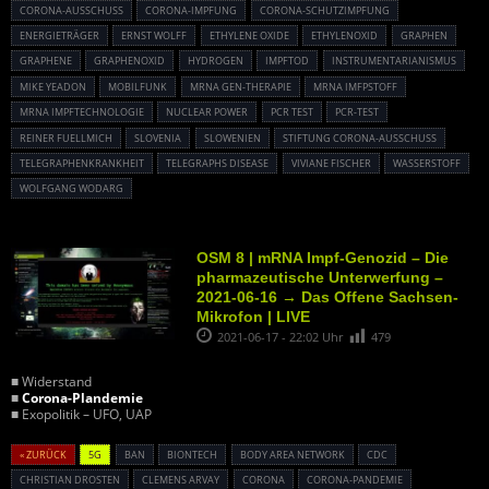
CORONA-AUSSCHUSS
CORONA-IMPFUNG
CORONA-SCHUTZIMPFUNG
ENERGIETRÄGER
ERNST WOLFF
ETHYLENE OXIDE
ETHYLENOXID
GRAPHEN
GRAPHENE
GRAPHENOXID
HYDROGEN
IMPFTOD
INSTRUMENTARIANISMUS
MIKE YEADON
MOBILFUNK
MRNA GEN-THERAPIE
MRNA IMFPSTOFF
MRNA IMPFTECHNOLOGIE
NUCLEAR POWER
PCR TEST
PCR-TEST
REINER FUELLMICH
SLOVENIA
SLOWENIEN
STIFTUNG CORONA-AUSSCHUSS
TELEGRAPHENKRANKHEIT
TELEGRAPHS DISEASE
VIVIANE FISCHER
WASSERSTOFF
WOLFGANG WODARG
OSM 8 | mRNA Impf-Genozid – Die
pharmazeutische Unterwerfung –
2021-06-16 → Das Offene Sachsen-
Mikrofon | LIVE
2021-06-17 - 22:02 Uhr
479
■ Widerstand
■
Corona-Plandemie
■ Exopolitik – UFO, UAP
« ZURÜCK
5G
BAN
BIONTECH
BODY AREA NETWORK
CDC
CHRISTIAN DROSTEN
CLEMENS ARVAY
CORONA
CORONA-PANDEMIE