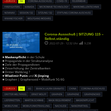
« ZURÜCK
5G
CORONA-AUSSCHUSS
COVID-19
FEUERWEHR
FIREFIGHTERS
KANADA
MICROWAVE TECHNOLOGY
MIKROWELLENTECHNIK
NOVAVAX
SESSION 132
SITZUNG 132
STIFTUNG CORONA-AUSCHUSS
VIVIANE FISCHER
WOLFGANG WODARG
Corona-Ausschuß | SITZUNG 115 –
Selbst.ständig
2022-07-29 - 12:32 Uhr
9.238
■
Maskenpflicht
in der Schule
■ Propaganda in der Strukturanalyse
■ Ziele der Propagandisten
■ Zinserhöhung der Zentralbanken
■ Dritter Weltkrieg ?
■
Wladimir Putin
und
Xi Jinping
■ Graphen | Graphenoxid + Mobilfunk 5G 6G
« ZURÜCK
5G
6G
BIANCA LAURA GRANATO
CHINA
CORONA-AUSSCHUSS
DRITTER WELTKRIEG
ERNST WOLFF
GRAPHEN
GRAPHENE
GRAPHENOXID
LIEFERKETTEN
MARTIN SCHWAB
MASK REQUIREMENT
MASKENPFLICHT
MOBILFUNK
MOBILFUNKSTRAHLUNG
NACHLESE
NANOPARTIKEL