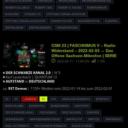
NATHALIE SIGNORINI
OVALMEDIA
PROPAGANDA
PROPAGANDAANALYSE
REINER FUELLMICH
ROBERT CIBIS
ROBERT O. YOUNG
ROMAN BRAUN
RUSSLAND
SITZUNG 115
STIFTUNG CORONA-AUSCHUSS
STIFTUNG CORONA-AUSSCHUSS
VIVIANE FISCHER
WLADIMIR PUTIN
XI JINPING
ZENTRALBANK
ZENTRALBANKEN
ZINSERHÖHUNG
OSM 23 | FASCHISMUS V – Radio
Widerstand – 2022-02-03 → Das
Offene Sachsen-Mikrofon | SERIE
2022-02-11 - 11:04 Uhr
1.105
■
DER SCHWARZE KANAL 2.0
| N°3
■ Karl Lauterbach | QUANTUM 12
■
AUFSTAND
in
DEUTSCHLAND
ca.
937 Demos
| 1150+ Medien vom 2022-01-14 bis zum 2022-02-01
2G
3G
« ZURÜCK
5G
AFD
ANNALENA BAERBOCK
BIONTECH
BORIS PALMER
BUNDESTAG
BUNDESWEHR
DEEP STATE
DER SCHWARZE KANAL
FASCHISMUS
FREIE SACHSEN
GRAPHEN
GRAPHENOXID
IMPFNEBENWIRKUNGEN
IMPFPFLICHT
IMPFTOD
IMPFZWANG
KARL LAUTERBACH
KAY-ACHIM SCHÖNBACH
KLAUS SCHWAB