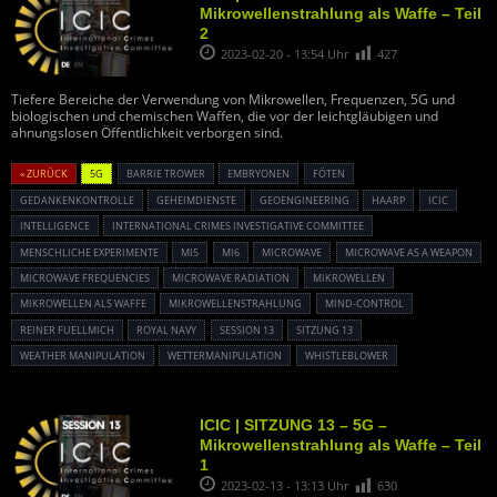
Mikrowellenstrahlung als Waffe – Teil
2
2023-02-20 - 13:54 Uhr
427
Tiefere Bereiche der Verwendung von Mikrowellen, Frequenzen, 5G und
biologischen und chemischen Waffen, die vor der leichtgläubigen und
ahnungslosen Öffentlichkeit verborgen sind.
« ZURÜCK
5G
BARRIE TROWER
EMBRYONEN
FÖTEN
GEDANKENKONTROLLE
GEHEIMDIENSTE
GEOENGINEERING
HAARP
ICIC
INTELLIGENCE
INTERNATIONAL CRIMES INVESTIGATIVE COMMITTEE
MENSCHLICHE EXPERIMENTE
MI5
MI6
MICROWAVE
MICROWAVE AS A WEAPON
MICROWAVE FREQUENCIES
MICROWAVE RADIATION
MIKROWELLEN
MIKROWELLEN ALS WAFFE
MIKROWELLENSTRAHLUNG
MIND-CONTROL
REINER FUELLMICH
ROYAL NAVY
SESSION 13
SITZUNG 13
WEATHER MANIPULATION
WETTERMANIPULATION
WHISTLEBLOWER
ICIC | SITZUNG 13 – 5G –
Mikrowellenstrahlung als Waffe – Teil
1
2023-02-13 - 13:13 Uhr
630