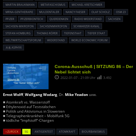
MARTIN BRAUKMANN
METAFASCHISMUS
MICHAEL KRETSCHMER
MRNA-GENTHERAPIE
MULDENTALER
NANCY FAESER
OLAF SCHOLZ
OSM 23
PFIZER
PFIZERBIONTECH
QUERDENKEN
RADIO WIDERSTAND
SACHSEN
SACHSEN-MIKROFON
SACHSENMIKROFON
SCHWARZER KANAL
STEFAN HOMBURG
THOMAS RÖPER
TIEFENSTAAT
TIEFER STAAT
WELTWIRTSCHAFTSFORUM
WIDERSTAND
WORLD ECONOMIC FORUM
大名 ASPHYX
Corona-Ausschuß | SITZUNG 86 – Der
Nebel lichtet sich
2022-01-07 - 21:09 Uhr
3.492
Ernst Wolff
,
Wolfgang Wodarg
, Dr.
Mike Yeadon
uvw.
■ Atomkraft vs. Wasserstoff
■ Ethylenoxid auf Teststäbchen
■ Politik und Aktivismus in Slowenien
■ Telegraphenkrankheit – Mobilfunk 5G
■ tödliche “Impfstoff”-Chargen
« ZURÜCK
5G
ANTIGENTEST
ATOMKRAFT
BIOURBANISMUS