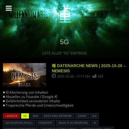
5G
LISTE ALLER "5G" EINTRÄGE
種 DATENARCHE NEWS | 2025-10-26 –
NEMESIS
2025-10-26 - 11:11 Uhr
633
■ KI Alterierung von Inhalten
■ Aktuelles zu Youtube / Google KI
■ Gefährlichkeit veränderter Inhalte
■ Trojanische Pferde und Unterschwelligkeit
« ZURÜCK
5G
BAN
BODY AREA NETWORK
DARPA
DIA
GESTEUERTER ZUFALL
HONEYPOT
INHALTE ALTERIERUNG
KI