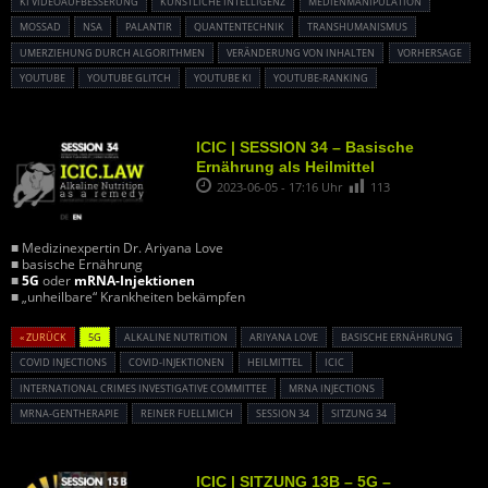
KI VIDEOAUFBESSERUNG
KÜNSTLICHE INTELLIGENZ
MEDIENMANIPULATION
MOSSAD
NSA
PALANTIR
QUANTENTECHNIK
TRANSHUMANISMUS
UMERZIEHUNG DURCH ALGORITHMEN
VERÄNDERUNG VON INHALTEN
VORHERSAGE
YOUTUBE
YOUTUBE GLITCH
YOUTUBE KI
YOUTUBE-RANKING
ICIC | SESSION 34 – Basische
Ernährung als Heilmittel
2023-06-05 - 17:16 Uhr
113
■ Medizinexpertin Dr. Ariyana Love
■ basische Ernährung
■
5G
oder
mRNA-Injektionen
■ „unheilbare“ Krankheiten bekämpfen
« ZURÜCK
5G
ALKALINE NUTRITION
ARIYANA LOVE
BASISCHE ERNÄHRUNG
COVID INJECTIONS
COVID-INJEKTIONEN
HEILMITTEL
ICIC
INTERNATIONAL CRIMES INVESTIGATIVE COMMITTEE
MRNA INJECTIONS
MRNA-GENTHERAPIE
REINER FUELLMICH
SESSION 34
SITZUNG 34
ICIC | SITZUNG 13B – 5G –