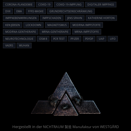
CORONA-PLANDEMIE
COVID-19
COVID-19-IMPFUNG
DIGITALER IMPFPASS
DIVI
EMA
FFP2-MASKE
GRUNDRECHTSEINSCHRÄNKUNG
IMPFNEBENWIRKUNGEN
IMPFSCHADEN
JENS SPAHN
KATHERINE HORTON
KEN JEBSEN
LOCKDOWN
MAGNETISMUS
MODRNA IMPFSTOFFE
MODRNA-GENTHERAPIE
MRNA-GENTHERAPIE
MRNA-IMPFSTOFFE
NEUROTECHNOLOGIE
OSM 8
PCR TEST
PFIZER
PSYOP
UAP
UFO
VAERS
WUHAN
Powered By :
Hergestellt in der
von
NICHTRAUM 製造 Manufaktur
WESTGÅRD