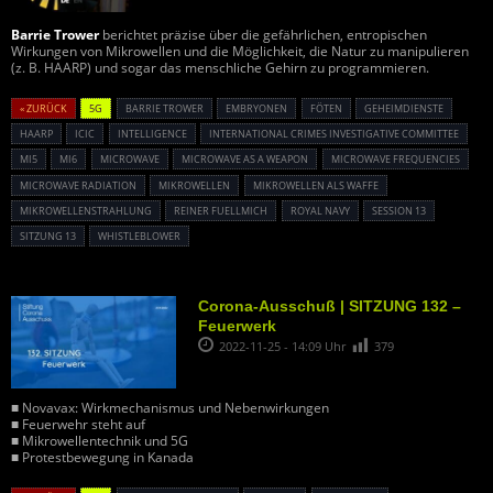
Barrie Trower
berichtet präzise über die gefährlichen, entropischen
Wirkungen von Mikrowellen und die Möglichkeit, die Natur zu manipulieren
(z. B. HAARP) und sogar das menschliche Gehirn zu programmieren.
« ZURÜCK
5G
BARRIE TROWER
EMBRYONEN
FÖTEN
GEHEIMDIENSTE
HAARP
ICIC
INTELLIGENCE
INTERNATIONAL CRIMES INVESTIGATIVE COMMITTEE
MI5
MI6
MICROWAVE
MICROWAVE AS A WEAPON
MICROWAVE FREQUENCIES
MICROWAVE RADIATION
MIKROWELLEN
MIKROWELLEN ALS WAFFE
MIKROWELLENSTRAHLUNG
REINER FUELLMICH
ROYAL NAVY
SESSION 13
SITZUNG 13
WHISTLEBLOWER
Corona-Ausschuß | SITZUNG 132 –
Feuerwerk
2022-11-25 - 14:09 Uhr
379
■ Novavax: Wirkmechanismus und Nebenwirkungen
■ Feuerwehr steht auf
■ Mikrowellentechnik und 5G
■ Protestbewegung in Kanada