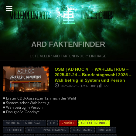
ARD FAKTENFINDER
LISTE ALLER "ARD FAKTENFINDER" EINTRÄGE
OSM | AD HOC 4 → WAHLBETRUG –
2025-02-24 – Bundestagswahl 2025 –
Wahlbetrug in System und Person
2025-02-25 - 12:37 Uhr
127
■ Erster CDU-Aussetzer 12h nach der Wahl
■ Systemischer Wahlbetrug
■ Wahlbetrug in Person
■ Das große Goodbye
700 MILLIARDEN HILFSPAKET
AFD
« ZURÜCK
ARD FAKTENFINDER
BLACKROCK
BLEISTIFTE IN WAHLKABINEN
BRANDMAUER
BRIEFWAHL