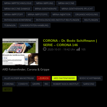
MRNA IMPFTECHNOLOGIE
MRNA IMPFUNG
MRNA VACCINE
MRNA VACCINE DAMAGE
MRNA-GENTHERAPIE
MRNA-GENTHERAPIE-PFLICHT
MRNA-IMPFSTOFF
MRNA-IMPFSTOFFE
MRNA-INJEKTION
ORGANSCHÄDIGUNG
PATHOLOGIE-KONFERENZ
PATHOLOGISCHES INSTITUT REUTLINGEN
REUTLINGEN
TÜBINGEN
UNIVERSITÄTEN HAMBURG
CORONA – Dr. Bodo Schiffmann |
SERIE – CORONA 146
2020-10-01 - 19:42 Uhr
105
ARD Faktenfinder, Corona & Grippe
ALLES AUSSER MAINSTREAM
« ZURÜCK
ARD FAKTENFINDER
BODO SCHIFFMANN
CORONA
COVID19
GRIPPE
RKI
ROBERT KOCH-INSTITUT
SARSCOV2
種TOP