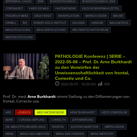
BRIEFWAHL-CHAOS
BSW
BUNDESTAGSWAHL
BUNDESTAGSWAHL 2025
CORONAZEIT
FABIO DE MASI
FAKTENFINDER
FALSCHE BRIEFWAHLZETTEL
FRIEDRICH MERZ
GREAT RESET
MANIPULATION
MARKUS SÖDER
MAUER
ORWELL
RKI
ROBERT-KOCH INSTITUT
SACHSEN
UKRAINE
WAHLBETRUG
WAHLFÄLSCHUNG
WAHLVERFÄLSCHUNG
WELTWIRTSCHAFTSFORUM
WESTDEUTSCHLAND
PATHOLOGIE Konferenz | SERIE –
2022-05-06 – Prof. Dr. Arne Burkhardt
zu den Vorwürfen der
Unwissenschaftlichkeit von frontal,
Correctiv und Co.
2022-05-07 - 16:29 Uhr
439
Prof. Dr. med.
Arne Burkhardt
nimmt Stellung zu den Diffamierungen von
frontal, Correctiv uva.
ARD
« ZURÜCK
ARD FAKTENFINDER
ARNE BURKHARDT
ÄRZTE-SYMPOSIUM
BERN
CORONA-IMPFUNG
CORRECTIV
DIFFAMIERUNG
DR.-MAX-OTTO-BRUKER-HAUS
FRONTAL
GUSTAVO BARETTON
IMPFSCHADEN
MRNA
MRNA GEN-INJEKTION
MRNA GEN-THERAPIE
MRNA IMFPSTOFF