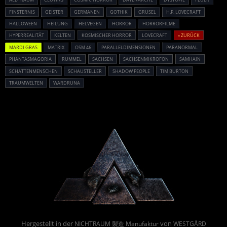
FINSTERNIS
GEISTER
GERMANEN
GOTHIK
GRUSEL
H.P. LOVECRAFT
HALLOWEEN
HEILUNG
HELVEGEN
HORROR
HORRORFILME
HYPERREALITÄT
KELTEN
KOSMISCHER HORROR
LOVECRAFT
« ZURÜCK
MARDI GRAS
MATRIX
OSM 46
PARALLELDIMENSIONEN
PARANORMAL
PHANTASMAGORIA
RUMMEL
SACHSEN
SACHSENMIKROFON
SAMHAIN
SCHATTENMENSCHEN
SCHAUSTELLER
SHADOW PEOPLE
TIM BURTON
TRAUMWELTEN
WARDRUNA
Powered By :
Hergestellt in der
von
NICHTRAUM 製造 Manufaktur
WESTGÅRD