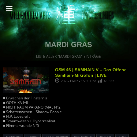
MARDI GRAS
LISTE ALLER "MARDI GRAS" EINTRÄGE
OSM 46 | SAMHAIN V – Das Offene
Samhain-Mikrofon | LIVE
2025-11-02 - 15:39 Uhr
61.332
■ Erwachen der Finsternis
■ GOTHIKA I+II
■ NICHTRAUM PARANORMAL N°2
■ Schattenwesen – Shadow People
■ H.P. Lovecraft
■ Traumwelten + Hyperrealität
■ Flimmerstunde N°5
ALBTRAUM
CLOWNS
COSMIC HORROR
DATENARCHE
DYSTOPIE
FEUER