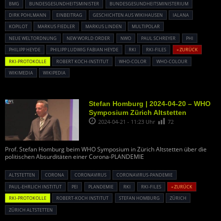
BMG
BUNDESGESUNDHEITSMINISTER
BUNDESGESUNDHEITSMINISTERIUM
DIRK POHLMANN
EINBEITRAG
GESCHICHTEN AUS WIKIHAUSEN
IALANA
KOPILOT
MARKUS FIEDLER
MARKUS LINDEN
MULTIPOLAR
NEUE WELTORDNUNG
NEW WORLD ORDER
NWO
PAUL SCHREYER
PHI
PHILIPP HEYDE
PHILIPP LUDWIG FABIAN HEYDE
RKI
RKI-FILES
« ZURÜCK
RKI-PROTOKOLLE
ROBERT KOCH-INSTITUT
WHO-COLOR
WHO-COLOUR
WIKIMEDIA
WIKIPEDIA
Stefan Homburg | 2024-04-20 – WHO
Symposium Zürich Altstetten
2024-04-21 - 11:23 Uhr
72
Prof. Stefan Homburg beim WHO Symposium in Zürich Altstetten über die
politischen Absurditäten einer Corona-PLANDEMIE
ALTSTETTEN
CORONA
CORONAVIRUS
CORONAVIRUS-PANDEMIE
PAUL-EHRLICH INSTITUT
PEI
PLANDEMIE
RKI
RKI-FILES
« ZURÜCK
RKI-PROTOKOLLE
ROBERT-KOCH INSTITUT
STEFAN HOMBURG
ZÜRICH
ZÜRICH ALTSTETTEN