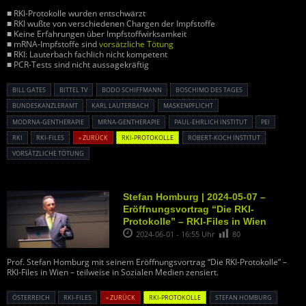
■ RKI-Protokolle wurden entschwärzt
■ RKI wußte von verschiedenen Chargen der Impfstoffe
■ Keine Erfahrungen über Impfstoffwirksamkeit
■ mRNA-Impfstoffe sind
vorsätzliche Tötung
■ RKI: Lauterbach fachlich nicht kompetent
■ PCR-Tests sind nicht aussagekräftig
BILL GATES
BITTEL TV
BODO SCHIFFMANN
BOSCHIMO DES TAGES
BUNDESKANZLERAMT
KARL LAUTERBACH
MASKENPFLICHT
MODRNA-GENTHERAPIE
MRNA-GENTHERAPIE
PAUL-EHRLICH INSTITUT
PEI
RKI
RKI-FILES
« ZURÜCK
RKI-PROTOKOLLE
ROBERT-KOCH INSTITUT
VORSÄTZLICHE TÖTUNG
Stefan Homburg | 2024-05-07 –
Eröffnungsvortrag “Die RKI-
Protokolle” – RKI-Files in Wien
2024-06-01 - 16:55 Uhr
80
Prof. Stefan Homburg mit seinem Eröffnungsvortrag “Die RKI-Protokolle” –
RKI-Files in Wien – teilweise in Sozialen Medien zensiert.
ÖSTERREICH
RKI-FILES
« ZURÜCK
RKI-PROTOKOLLE
STEFAN HOMBURG