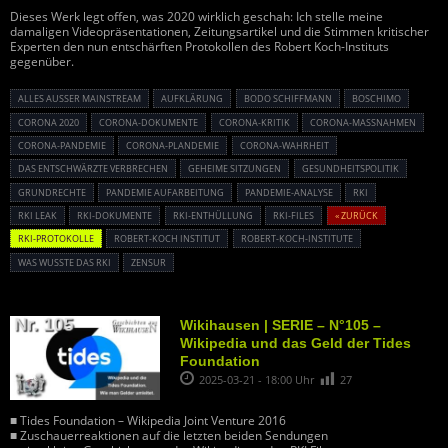
Dieses Werk legt offen, was 2020 wirklich geschah: Ich stelle meine
damaligen Videopräsentationen, Zeitungsartikel und die Stimmen kritischer
Experten den nun entschärften Protokollen des Robert Koch-Instituts
gegenüber.
ALLES AUSSER MAINSTREAM
AUFKLÄRUNG
BODO SCHIFFMANN
BOSCHIMO
CORONA 2020
CORONA-DOKUMENTE
CORONA-KRITIK
CORONA-MASSNAHMEN
CORONA-PANDEMIE
CORONA-PLANDEMIE
CORONA-WAHRHEIT
DAS ENTSCHWÄRZTE VERBRECHEN
GEHEIME SITZUNGEN
GESUNDHEITSPOLITIK
GRUNDRECHTE
PANDEMIE AUFARBEITUNG
PANDEMIE-ANALYSE
RKI
RKI LEAK
RKI-DOKUMENTE
RKI-ENTHÜLLUNG
RKI-FILES
« ZURÜCK
RKI-PROTOKOLLE
ROBERT-KOCH INSTITUT
ROBERT-KOCH-INSTITUTE
WAS WUSSTE DAS RKI
ZENSUR
Wikihausen | SERIE – N°105 –
Wikipedia und das Geld der Tides
Foundation
2025-03-21 - 18:00 Uhr
27
■ Tides Foundation – Wikipedia Joint Venture 2016
■ Zuschauerreaktionen auf die letzten beiden Sendungen