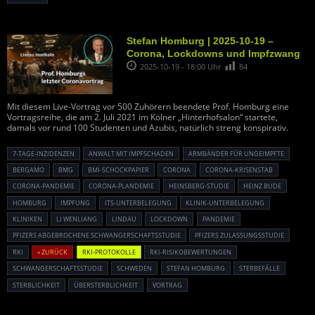
Stefan Homburg | 2025-10-19 –
Corona, Lockdowns und Impfzwang
2025-10-19 - 18:00 Uhr
84
Mit diesem Live-Vortrag vor 500 Zuhörern beendete Prof. Homburg eine
Vortragsreihe, die am 2. Juli 2021 im Kölner „Hinterhofsalon“ startete,
damals vor rund 100 Studenten und Azubis, natürlich streng konspirativ.
7-TAGE-INZIDENZEN
ANWALT MIT IMPFSCHADEN
ARMBÄNDER FÜR UNGEIMPFTE
BERGAMO
BMG
BMI-SCHOCKPAPIER
CORONA
CORONA-KRISENSTAB
CORONA-PANDEMIE
CORONA-PLANDEMIE
HEINSBERG-STUDIE
HEINZ BUDE
HOMBURG
IMPFUNG
ITS-UNTERBELEGUNG
KLINIK-UNTERBELEGUNG
KLINIKEN
LI WENLIANG
LINDAU
LOCKDOWN
PANDEMIE
PFIZERS ABGEBROCHENE SCHWANGERSCHAFTSSTUDIE
PFIZERS ZULASSUNGSSTUDIE
RKI
« ZURÜCK
RKI-PROTOKOLLE
RKI-RISIKOBEWERTUNGEN
SCHWANGERSCHAFTSSTUDIE
SCHWEDEN
STEFAN HOMBURG
STERBEFÄLLE
STERBLICHKEIT
ÜBERSTERBLICHKEIT
VORTRAG