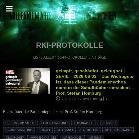
RKI-PROTOKOLLE
LISTE ALLER "RKI-PROTOKOLLE" EINTRÄGE
geimpft, geschädigt, geleugnet |
SERIE – 2026-06-03 – Das Wichtigste
ist, dass dieser Pandemiemythos
nicht in die Schulbücher einsickert –
Prof. Stefan Homburg
2026-06-03 - 18:00 Uhr
13
Bilanz über die Pandemiepolitik mit Prof. Stefan Homburg
CORONA-IMPFSTOFFE
CORONA-IMPFUNG
CORONAPOLITIK
COVID-19
COVID-19-IMPFUNG
GEIMPFT
GELEUGNET
GENTHERAPIE
GEORGIOS TZIARAS
GESCHÄDIGT
IMPFGESCHÄDIGTE
IMPFSCHADEN
IMPFUNG