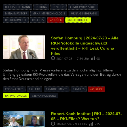
BODO SCHIFFMANN
CORONA
COVID-19
COVID-19 IMPFSTOFF
MRNA IMFPSTOFF
MRNA IMPFTECHNOLOGIE
MRNA-GENTHERAPIE
RKI-DOKUMENTE
RKI-FILES
« ZURÜCK
RKI-PROTOKOLLE
Stefan Homburg | 2024-07-23 – Alle
RKI-Protokolle ungeschwärzt
veröffentlicht – RKI Leak Corona
Files
2024-07-23 - 17:54 Uhr
98
Stefan Homburg in der Pressekonferenz zu den nochmalig in größerem
Umfang geleakten RKI-Protokollen, die das Versagen und den Betrug durch
den Staat Deutschland belegen
CORONA FILES
RKI LEAK
RKI-DOKUMENTE
RKI-FILES
« ZURÜCK
RKI-PROTOKOLLE
STEFAN HOMBURG
Robert-Koch Institut | RKI – 2024-07-
05 – RKI-Files? Was tun?
2024-07-09 - 9:41 Uhr
225