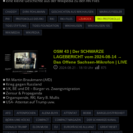
■ eine kleine Geschichte aus der Wikipedia zu den RKI Files
CHADDY
DIRK POHLMANN
GESCHICHTEN AUS WIKIHAUSEN
MARKUS FIEDLER
PHI
PROTOKOLLE DES RKI
RKI
RKI-FILES
« ZURÜCK
RKI-PROTOKOLLE
TIDES STIFTUNG
TIDES-FOUNDATION
WIKIHAUSEN
WIKIHAUSEN 105
WIKIMEDIA
WIKIPEDIA
OSM 43 | Der SCHWARZE
LAGEBERICHT vom 2024-08-14 →
Das Offene Sachsen-Mikrofon | LIVE
2024-08-21 - 18:10 Uhr
875
■ RA Martin Braukmann (AfD)
■ Krieg gegen Russland
■ UK, BE und DE – Bürger vs. Zwangsmigration
■ Zensur & Propaganda
■ Organspende, RKI, Kary B. Mullis
■ USA- Attentat auf Trump uvw.
AFD
AFFENPOCKEN
ALENA BUYX
ATTENTAT
B0308
BARGELDISTFREIHEIT
BJÖRN UWE HÖCKE
COMPACT
COMPACT MAGAZIN
DER SCHWARZE KANAL
DONALD TRUMP
ELON MUSK
EU
EUROPÄISCHE ALLIANZ
GREAT RESET