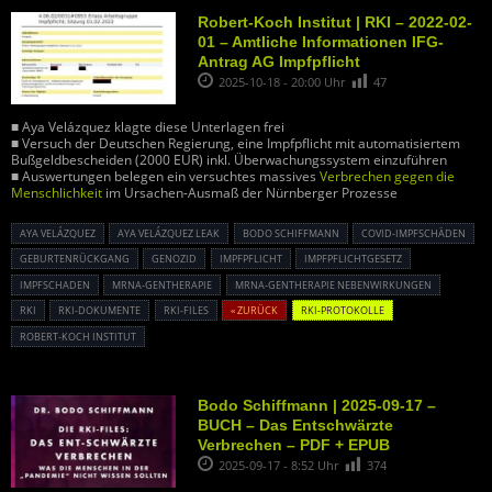
Robert-Koch Institut | RKI – 2022-02-
01 – Amtliche Informationen IFG-
Antrag AG Impfpflicht
2025-10-18 - 20:00 Uhr
47
■ Aya Velázquez klagte diese Unterlagen frei
■ Versuch der Deutschen Regierung, eine Impfpflicht mit automatisiertem
Bußgeldbescheiden (2000 EUR) inkl. Überwachungssystem einzuführen
■ Auswertungen belegen ein versuchtes massives
Verbrechen gegen die
Menschlichkeit
im Ursachen-Ausmaß der Nürnberger Prozesse
AYA VELÁZQUEZ
AYA VELÁZQUEZ LEAK
BODO SCHIFFMANN
COVID-IMPFSCHÄDEN
GEBURTENRÜCKGANG
GENOZID
IMPFPFLICHT
IMPFPFLICHTGESETZ
IMPFSCHADEN
MRNA-GENTHERAPIE
MRNA-GENTHERAPIE NEBENWIRKUNGEN
RKI
RKI-DOKUMENTE
RKI-FILES
« ZURÜCK
RKI-PROTOKOLLE
ROBERT-KOCH INSTITUT
Bodo Schiffmann | 2025-09-17 –
BUCH – Das Entschwärzte
Verbrechen – PDF + EPUB
2025-09-17 - 8:52 Uhr
374