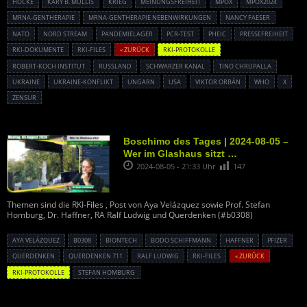
HÖCKE
KARY B. MULLIS
KRIEG
MEINUNGSFREIHEIT
MPOX
MPOX2024
MRNA-GENTHERAPIE
MRNA-GENTHERAPIE NEBENWIRKUNGEN
NANCY FAESER
NATO
NORD STREAM
PANDEMIELAGER
PCR-TEST
PHEIC
PRESSEFREIHEIT
RKI-DOKUMENTE
RKI-FILES
« ZURÜCK
RKI-PROTOKOLLE
ROBERT-KOCH INSTITUT
RUSSLAND
SCHWARZER KANAL
TINO CHRUPALLA
UKRAINE
UKRAINE-KONFLIKT
UNGARN
USA
VIKTOR ORBÁN
WHO
X
ZENSUR
Boschimo des Tages | 2024-08-05 –
Wer im Glashaus sitzt …
2024-08-05 - 21:33 Uhr
147
Themen sind die RKI-Files , Post von Aya Velázquez sowie Prof. Stefan
Homburg, Dr. Haffner, RA Ralf Ludwig und Querdenken (#b0308)
AYA VELÁZQUEZ
B0308
BIONTECH
BODO SCHIFFMANN
HAFFNER
PFIZER
QUERDENKEN
QUERDENKEN 711
RALF LUDWIG
RKI-FILES
« ZURÜCK
RKI-PROTOKOLLE
STEFAN HOMBURG