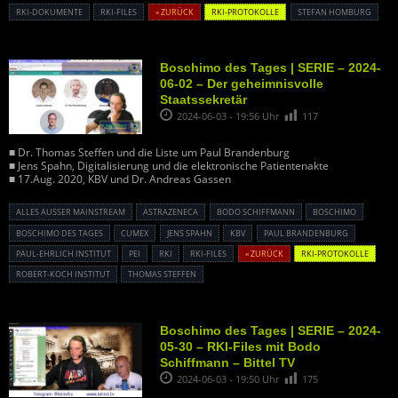
RKI-DOKUMENTE
RKI-FILES
« ZURÜCK
RKI-PROTOKOLLE
STEFAN HOMBURG
Boschimo des Tages | SERIE – 2024-
06-02 – Der geheimnisvolle
Staatssekretär
2024-06-03 - 19:56 Uhr
117
■ Dr. Thomas Steffen und die Liste um Paul Brandenburg
■ Jens Spahn, Digitalisierung und die elektronische Patientenakte
■ 17.Aug. 2020, KBV und Dr. Andreas Gassen
ALLES AUSSER MAINSTREAM
ASTRAZENECA
BODO SCHIFFMANN
BOSCHIMO
BOSCHIMO DES TAGES
CUMEX
JENS SPAHN
KBV
PAUL BRANDENBURG
PAUL-EHRLICH INSTITUT
PEI
RKI
RKI-FILES
« ZURÜCK
RKI-PROTOKOLLE
ROBERT-KOCH INSTITUT
THOMAS STEFFEN
Boschimo des Tages | SERIE – 2024-
05-30 – RKI-Files mit Bodo
Schiffmann – Bittel TV
2024-06-03 - 19:50 Uhr
175