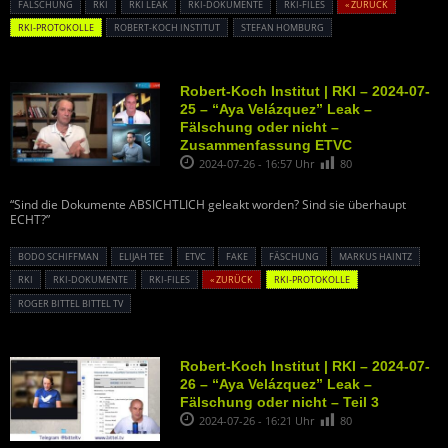
FÄLSCHUNG
RKI
RKI LEAK
RKI-DOKUMENTE
RKI-FILES
« ZURÜCK
RKI-PROTOKOLLE
ROBERT-KOCH INSTITUT
STEFAN HOMBURG
Robert-Koch Institut | RKI – 2024-07-
25 – “Aya Velázquez” Leak –
Fälschung oder nicht –
Zusammenfassung ETVC
2024-07-26 - 16:57 Uhr
80
“Sind die Dokumente ABSICHTLICH geleakt worden? Sind sie überhaupt
ECHT?”
BODO SCHIFFMAN
ELIJAH TEE
ETVC
FAKE
FÄSCHUNG
MARKUS HAINTZ
RKI
RKI-DOKUMENTE
RKI-FILES
« ZURÜCK
RKI-PROTOKOLLE
ROGER BITTEL BITTEL TV
Robert-Koch Institut | RKI – 2024-07-
26 – “Aya Velázquez” Leak –
Fälschung oder nicht – Teil 3
2024-07-26 - 16:21 Uhr
80