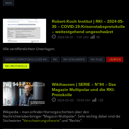
WIEN
Robert-Koch Institut | RKI – 2024-05-
30 – COVID-19-Krisenstabsprotokolle
– weitestgehend ungeschwärzt
2024-06-01 - 7:41 Uhr
98
Alle veröffentlichten Unterlagen.
GESPRÄCHSPROTOKOLLE DES RKI
RKI
RKI-DOKUMENTE
RKI-FILES
« ZURÜCK
RKI-PROTOKOLLE
Wikihausen | SERIE – N°94 – Das
Magazin Multipolar und die RKI-
Protokolle
2024-05-03 - 10:03 Uhr
128
Wikipedia – man erfindet Horrorgeschichten über den
Nachrichtenüberbringer “Magazin Multipolar”. Sehr wichtig dabei sind die
Stichwörter “
Verschwörungstheorie
” und “Rechts”.