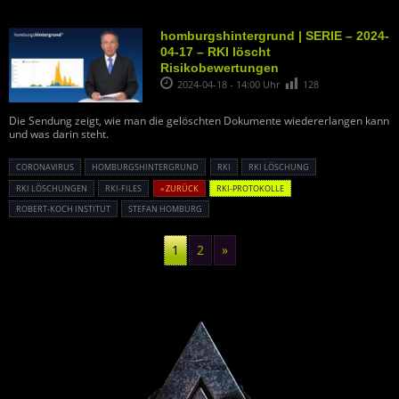
homburgshintergrund | SERIE – 2024-
04-17 – RKI löscht
Risikobewertungen
2024-04-18 - 14:00 Uhr
128
Die Sendung zeigt, wie man die gelöschten Dokumente wiedererlangen kann
und was darin steht.
CORONAVIRUS
HOMBURGSHINTERGRUND
RKI
RKI LÖSCHUNG
RKI LÖSCHUNGEN
RKI-FILES
« ZURÜCK
RKI-PROTOKOLLE
ROBERT-KOCH INSTITUT
STEFAN HOMBURG
1
2
»