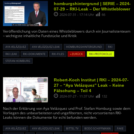
homburgshintergrund | SERIE – 2024-
07-29 – RKI-Leak – Der Whistleblower
2024-07-31 - 17:14 Uhr
66
Veröffentlichung von Daten eines Whistleblowers durch ein Journalistenteam
– wichtigste inhaltliche Fundstücke und Kritik
AYA VELÁZQUEZ
AYA VELÁZQUEZ LEAK
HOMBURGSHINTERGRUND
RKI
RKI LEAK
RKI-DOKUMENTE
RKI-FILES
« ZURÜCK
RKI-PROTOKOLLE
STEFAN HOMBURG
Robert-Koch Institut | RKI – 2024-07-
27 – “Aya Velázquez” Leak – Keine
Fälschung – Teil 4
2024-07-27 - 11:37 Uhr
132
Nach der Erklärung von Aya Velázquez und Prof. Stefan Homburg sowie dem
Vorliegen des unbearbeiteten und ungefilterten, nicht vorsortierten RKI-
Leaks können die Dokumente für echt befunden werden.
AYA VELÁZQUEZ
AYA VELÁZQUEZ LEAK
BITTEL TV
BODO SCHIFFMANN
FAKE