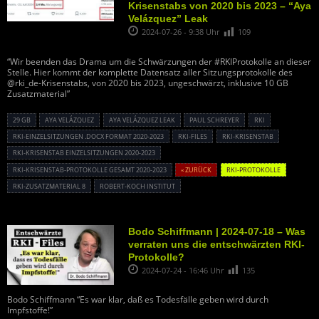
Krisenstabs von 2020 bis 2023 – “Aya
Velázquez” Leak
2024-07-26 - 9:38 Uhr
109
“Wir beenden das Drama um die Schwärzungen der #RKIProtokolle an dieser
Stelle. Hier kommt der komplette Datensatz aller Sitzungsprotokolle des
@rki_de-Krisenstabs, von 2020 bis 2023, ungeschwärzt, inklusive 10 GB
Zusatzmaterial”
29 GB
AYA VELÁZQUEZ
AYA VELÁZQUEZ LEAK
PAUL SCHREYER
RKI
RKI-EINZELSITZUNGEN .DOCX FORMAT 2020-2023
RKI-FILES
RKI-KRISENSTAB
RKI-KRISENSTAB EINZELSITZUNGEN 2020-2023
RKI-KRISENSTAB-PROTOKOLLE GESAMT 2020-2023
« ZURÜCK
RKI-PROTOKOLLE
RKI-ZUSATZMATERIAL 8
ROBERT-KOCH INSTITUT
Bodo Schiffmann | 2024-07-18 – Was
verraten uns die entschwärzten RKI-
Protokolle?
2024-07-24 - 16:46 Uhr
135
Bodo Schiffmann “Es war klar, daß es Todesfälle geben wird durch
Impfstoffe!”