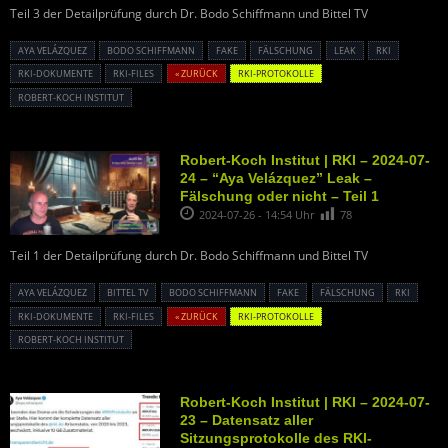
Teil 3 der Detailprüfung durch Dr. Bodo Schiffmann und Bittel TV
AYA VELÁZQUEZ
BODO SCHIFFMANN
FAKE
FÄLSCHUNG
LEAK
RKI
RKI-DOKUMENTE
RKI-FILES
« ZURÜCK
RKI-PROTOKOLLE
ROBERT-KOCH INSTITUT
Robert-Koch Institut | RKI – 2024-07-
24 – “Aya Velázquez” Leak –
Fälschung oder nicht – Teil 1
2024-07-26 - 14:54 Uhr
78
Teil 1 der Detailprüfung durch Dr. Bodo Schiffmann und Bittel TV
AYA VELÁZQUEZ
BITTEL TV
BODO SCHIFFMANN
FAKE
FÄLSCHUNG
RKI
RKI-DOKUMENTE
RKI-FILES
« ZURÜCK
RKI-PROTOKOLLE
ROBERT-KOCH INSTITUT
Robert-Koch Institut | RKI – 2024-07-
23 – Datensatz aller
Sitzungsprotokolle des RKI-