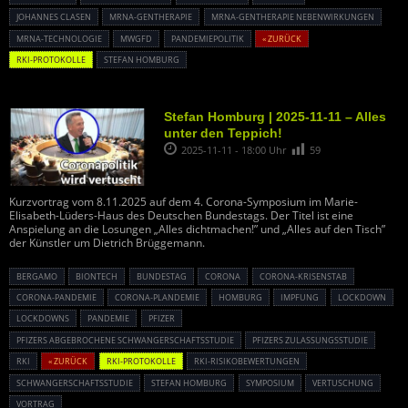
JOHANNES CLASEN
MRNA-GENTHERAPIE
MRNA-GENTHERAPIE NEBENWIRKUNGEN
MRNA-TECHNOLOGIE
MWGFD
PANDEMIEPOLITIK
« ZURÜCK
RKI-PROTOKOLLE
STEFAN HOMBURG
Stefan Homburg | 2025-11-11 – Alles
unter den Teppich!
2025-11-11 - 18:00 Uhr
59
Kurzvortrag vom 8.11.2025 auf dem 4. Corona-Symposium im Marie-
Elisabeth-Lüders-Haus des Deutschen Bundestags. Der Titel ist eine
Anspielung an die Losungen „Alles dichtmachen!” und „Alles auf den Tisch”
der Künstler um Dietrich Brüggemann.
BERGAMO
BIONTECH
BUNDESTAG
CORONA
CORONA-KRISENSTAB
CORONA-PANDEMIE
CORONA-PLANDEMIE
HOMBURG
IMPFUNG
LOCKDOWN
LOCKDOWNS
PANDEMIE
PFIZER
PFIZERS ABGEBROCHENE SCHWANGERSCHAFTSSTUDIE
PFIZERS ZULASSUNGSSTUDIE
RKI
« ZURÜCK
RKI-PROTOKOLLE
RKI-RISIKOBEWERTUNGEN
SCHWANGERSCHAFTSSTUDIE
STEFAN HOMBURG
SYMPOSIUM
VERTUSCHUNG
VORTRAG