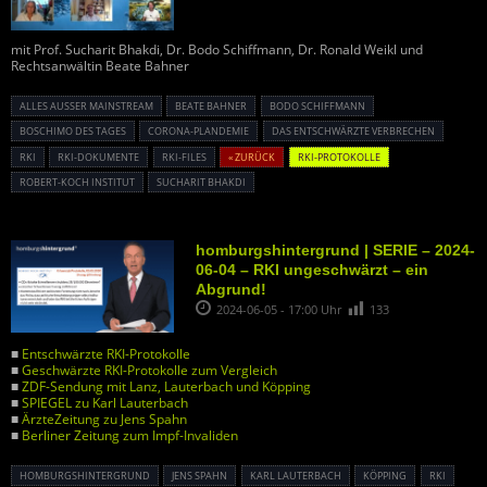
mit Prof. Sucharit Bhakdi, Dr. Bodo Schiffmann, Dr. Ronald Weikl und
Rechtsanwältin Beate Bahner
ALLES AUSSER MAINSTREAM
BEATE BAHNER
BODO SCHIFFMANN
BOSCHIMO DES TAGES
CORONA-PLANDEMIE
DAS ENTSCHWÄRZTE VERBRECHEN
RKI
RKI-DOKUMENTE
RKI-FILES
« ZURÜCK
RKI-PROTOKOLLE
ROBERT-KOCH INSTITUT
SUCHARIT BHAKDI
homburgshintergrund | SERIE – 2024-
06-04 – RKI ungeschwärzt – ein
Abgrund!
2024-06-05 - 17:00 Uhr
133
■
Entschwärzte RKI-Protokolle
■
Geschwärzte RKI-Protokolle zum Vergleich
■
ZDF-Sendung mit Lanz, Lauterbach und Köpping
■
SPIEGEL zu Karl Lauterbach
■
ÄrzteZeitung zu Jens Spahn
■
Berliner Zeitung zum Impf-Invaliden
HOMBURGSHINTERGRUND
JENS SPAHN
KARL LAUTERBACH
KÖPPING
RKI