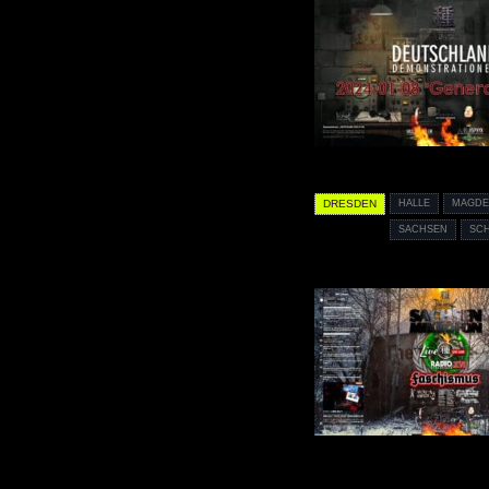
DRESDEN
HALLE
MAGD
SACHSEN
SC