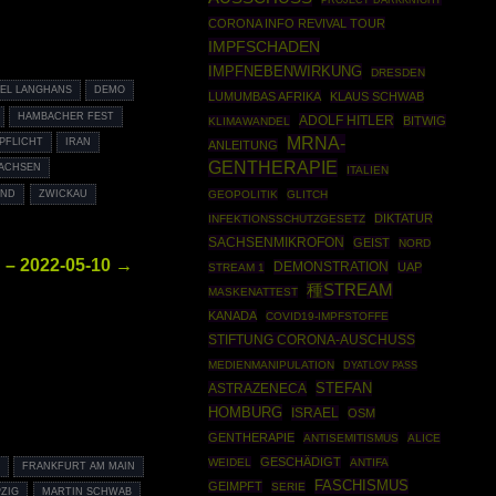
CORONA INFO REVIVAL TOUR
IMPFSCHADEN
IMPFNEBENWIRKUNG
DRESDEN
IEL LANGHANS
DEMO
LUMUMBAS AFRIKA
KLAUS SCHWAB
HAMBACHER FEST
ADOLF HITLER
BITWIG
KLIMAWANDEL
MRNA-
PFLICHT
IRAN
ANLEITUNG
GENTHERAPIE
ACHSEN
ITALIEN
AND
ZWICKAU
GEOPOLITIK
GLITCH
DIKTATUR
INFEKTIONSSCHUTZGESETZ
SACHSENMIKROFON
GEIST
NORD
 – 2022-05-10 →
DEMONSTRATION
UAP
STREAM 1
種STREAM
MASKENATTEST
KANADA
COVID19-IMPFSTOFFE
STIFTUNG CORONA-AUSCHUSS
MEDIENMANIPULATION
DYATLOV PASS
STEFAN
ASTRAZENECA
HOMBURG
ISRAEL
OSM
GENTHERAPIE
ANTISEMITISMUS
ALICE
GESCHÄDIGT
WEIDEL
ANTIFA
F
FRANKFURT AM MAIN
FASCHISMUS
GEIMPFT
SERIE
PZIG
MARTIN SCHWAB