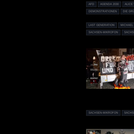
AFD
AGENDA 2030
ALICE
DEMONSTRATIONEN
DIE GR
LAST GENERATION
MICHAEL
SACHSEN-MIKROFON
SACHS
SACHSEN-MIKROFON
SACHS