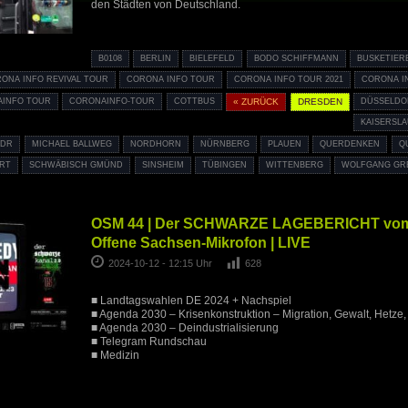
den Städten von Deutschland.
B0108
BERLIN
BIELEFELD
BODO SCHIFFMANN
BUSKETIER
ONA INFO REVIVAL TOUR
CORONA INFO TOUR
CORONA INFO TOUR 2021
CORONA I
INFO TOUR
CORONAINFO-TOUR
COTTBUS
« ZURÜCK
DRESDEN
DÜSSELDO
KAISERSL
DR
MICHAEL BALLWEG
NORDHORN
NÜRNBERG
PLAUEN
QUERDENKEN
Q
RT
SCHWÄBISCH GMÜND
SINSHEIM
TÜBINGEN
WITTENBERG
WOLFGANG GR
OSM 44 | Der SCHWARZE LAGEBERICHT vom 
Offene Sachsen-Mikrofon | LIVE
2024-10-12 - 12:15 Uhr
628
■ Landtagswahlen DE 2024 + Nachspiel
■ Agenda 2030 – Krisenkonstruktion – Migration, Gewalt, Hetze, 
■ Agenda 2030 – Deindustrialisierung
■ Telegram Rundschau
■ Medizin