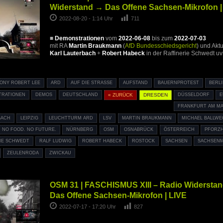
Widerstand → Das Offene Sachsen-Mikrofon |
2022-08-20 - 1:14 Uhr
711
■
Demonstrationen
vom
2022-06-08
bis zum
2022-07-03
mit RA
Martin Braukmann
(
AfD Bundesschiedsgericht
) und Akt
Karl Lauterbach
+
Robert Habeck
in der Raffinerie Schwedt u
ONY ROBERT LEE
ARD
AUF DIE STRASSE
AUFSTAND
BAUERNPROTEST
BERL
TRATIONEN
DEMOS
DEUTSCHLAND
« ZURÜCK
DRESDEN
DÜSSELDORF
FRANKFURT AM MA
BACH
LEIPZIG
LEUCHTTURM ARD
LSV
MARTIN BRAUKMANN
MICHAEL BALLWE
 NO FOOD. NO FUTURE.
NÜRNBERG
OSM
OSNABRÜCK
ÖSTERREICH
PFORZ
IE SCHWEDT
RALF LUDWIG
ROBERT HABECK
ROSTOCK
SACHSEN
SACHSEN
ZEULENRODA
ZWICKAU
OSM 31 | FASCHISMUS XIII – Radio Widerstan
Das Offene Sachsen-Mikrofon | LIVE
2022-07-17 - 17:20 Uhr
827