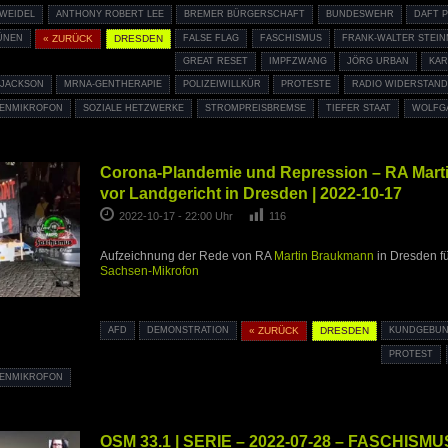
 WEIDEL
ANTHONY ROBERT LEE
BREMER BÜRGERSCHAFT
BUNDESWEHR
DAFT 
ÜNEN
« ZURÜCK
DRESDEN
FALSE FLAG
FASCHISMUS
FRANK-WALTER STEIN
GREAT RESET
IMPFZWANG
JÖRG URBAN
KAR
 JACKSON
MRNA-GENTHERAPIE
POLIZEIWILLKÜR
PROTESTE
RADIO WIDERSTAND
ENMIKROFON
SOZIALE HETZWERKE
STROMPREISBREMSE
TIEFER STAAT
WOLFG
Corona-Plandemie und Repression – RA Mart
vor Landgericht in Dresden | 2022-10-17
2022-10-17 - 22:00 Uhr
116
Aufzeichnung der Rede von RA
Martin Braukmann
in Dresden f
Sachsen-Mikrofon
AFD
DEMONSTRATION
« ZURÜCK
DRESDEN
KUNDGEBU
PROTEST
ENMIKROFON
OSM 33.1 | SERIE – 2022-07-28 – FASCHISMU