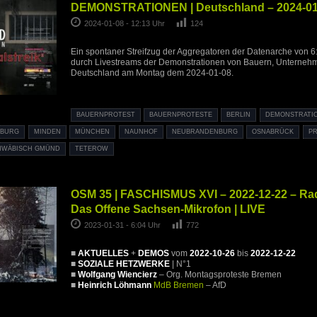
DEMONSTRATIONEN | Deutschland – 2024-01-
2024-01-08 - 12:13 Uhr
124
Ein spontaner Streifzug der Aggregatoren der Datenarche von 6:
durch Livestreams der Demonstrationen von Bauern, Unterneh
Deutschland am Montag dem 2024-01-08.
BAUERNPROTEST
BAUERNPROTESTE
BERLIN
DEMONSTRATI
EBURG
MINDEN
MÜNCHEN
NAUNHOF
NEUBRANDENBURG
OSNABRÜCK
P
HWÄBISCH GMÜND
TETEROW
OSM 35 | FASCHISMUS XVI – 2022-12-22 – Ra
Das Offene Sachsen-Mikrofon | LIVE
2023-01-31 - 6:04 Uhr
772
■
AKTUELLES
+
DEMOS
vom
2022-10-26
bis
2022-12-22
■
SOZIALE HETZWERKE
| N°1
■
Wolfgang Wiencierz
– Org. Montagsproteste Bremen
■
Heinrich Löhmann
MdB Bremen
– AfD