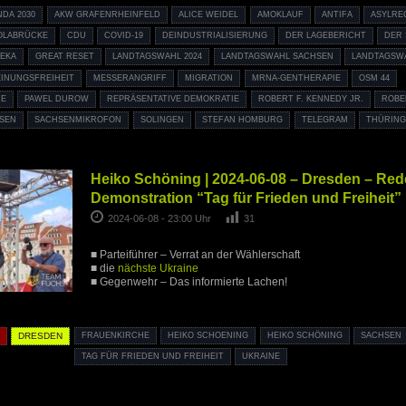
NDA 2030
AKW GRAFENRHEINFELD
ALICE WEIDEL
AMOKLAUF
ANTIFA
ASYLRE
OLABRÜCKE
CDU
COVID-19
DEINDUSTRIALISIERUNG
DER LAGEBERICHT
DER
EKA
GREAT RESET
LANDTAGSWAHL 2024
LANDTAGSWAHL SACHSEN
LANDTAGSW
INUNGSFREIHEIT
MESSERANGRIFF
MIGRATION
MRNA-GENTHERAPIE
OSM 44
IE
PAWEL DUROW
REPRÄSENTATIVE DEMOKRATIE
ROBERT F. KENNEDY JR.
ROBE
SEN
SACHSENMIKROFON
SOLINGEN
STEFAN HOMBURG
TELEGRAM
THÜRIN
Heiko Schöning | 2024-06-08 – Dresden – Red
Demonstration “Tag für Frieden und Freiheit”
2024-06-08 - 23:00 Uhr
31
■ Parteiführer – Verrat an der Wählerschaft
■ die
nächste Ukraine
■ Gegenwehr – Das informierte Lachen!
K
DRESDEN
FRAUENKIRCHE
HEIKO SCHOENING
HEIKO SCHÖNING
SACHSEN
TAG FÜR FRIEDEN UND FREIHEIT
UKRAINE