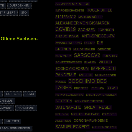
SACHSEN-MIKROFON
STE
QUERDENKEN
ROGER BITTEL
IMPFGESCHÄDIGTE
EY FILBERT
SPD
3121534312
MARKUS SÖDER
ALEXANDER VON BISMARCK
COVID19
SACHSEN
JOHNSON
ANTI-SPIEGEL-TV
AND JOHNSON
 Offene Sachsen-
DIE
ZWANGSIMPFUNG
COSMO
GRÜNEN
MULDENTALER
GENOZID
SARSCOV2
NEW YORK
POLARITY
WORLD
SCHATTENWESEN
PLAUEN
IMPFPFLICHT
ECONOMIC FORUM
PANDEMIE
AMBIENT
NÜRNBERGER
BOSCHIMO DES
KODEX
TAGES
BITWIG
PROZESS
ICIC.LAW
A
COTTBUS
DEMO
HEIKO SCHOENING
ERICH VON DAENIKEN
ÄGYPTEN
SCHISMUS
POLY GRID TUTORIAL
GREAT RESET
DATENARCHE
TGOMERY
FRANKFURT
MICHAEL BALLWEG
POLY GRID
RELIGION
CORONA-PLANDEMIE
ANLEITUNG
G
MAISSEN
SAMUEL ECKERT
AUF DEN SPUREN
S SACHSENMIKROFON