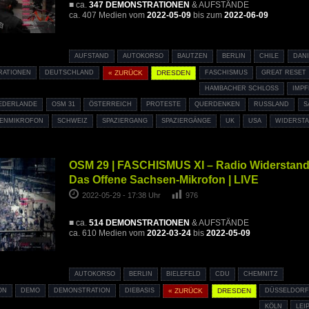
■ ca.
347 DEMONSTRATIONEN
& AUFSTÄNDE
ca. 407 Medien vom
2022-05-09
bis zum
2022-06-09
AUFSTAND
AUTOKORSO
BAUTZEN
BERLIN
CHILE
DAN
RATIONEN
DEUTSCHLAND
« ZURÜCK
DRESDEN
FASCHISMUS
GREAT RESET
HAMBACHER SCHLOSS
IMPF
EDERLANDE
OSM 31
ÖSTERREICH
PROTESTE
QUERDENKEN
RUSSLAND
S
ENMIKROFON
SCHWEIZ
SPAZIERGANG
SPAZIERGÄNGE
UK
USA
WIDERST
OSM 29 | FASCHISMUS XI – Radio Widerstand
Das Offene Sachsen-Mikrofon | LIVE
2022-05-29 - 17:38 Uhr
976
■ ca.
514 DEMONSTRATIONEN
& AUFSTÄNDE
ca. 610 Medien vom
2022-03-24
bis
2022-05-09
AUTOKORSO
BERLIN
BIELEFELD
CDU
CHEMNITZ
ON
DEMO
DEMONSTRATION
DIEBASIS
« ZURÜCK
DRESDEN
DÜSSELDOR
KÖLN
LEI