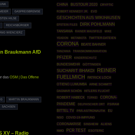
CHINA
BUSTOUR 2020
PUNK
CRYPTIC
ROBERT KENNEDY JR.
EVD
MEIER
GASPREISBREMSE
GESCHICHTEN AUS WIKIHAUSEN
STEN HILSE
DIRK POHLMANN
EPSTEIN FILES
REICHSBÜRGER
TANSANIA
RAINER MAUSFELD
MIKE
ANG WIENCIERZ
TWITTER-DATEIEN
YEADON
METABIOTA
CORONA
BEATE BAHNER
in Braukmann AfD
TANZANIA
TRANSKOMMUNIKATION
PFIZER
KINDERSCHUTZ
BUNDESWEHR
GÖTTINGEN
REINER
SUCHARIT BHAKDI
FUELLMICH
ür das
OSM | Das Offene
PATRICK LOCH
OTIENO LUMUMBA
ARNE SCHMITT
DAGMAR SCHÖN
HITLERS FLUCHT
CORONA-
ROBERT HABECK
TÜRKEI
NG
MARTIN BRAUKMANN
PANDEMIE
PSIRAM
DELPHISCHER ORT
SACHSEN
BITTEL TV
EU
PRÄ-ASTRONAUTIK
NGO
COVID-19-IMPFUNG
CORONAKRISE
SINSHEIM
ALIENS
PCR TEST
NWO
ESOTERIC
S XV – Radio