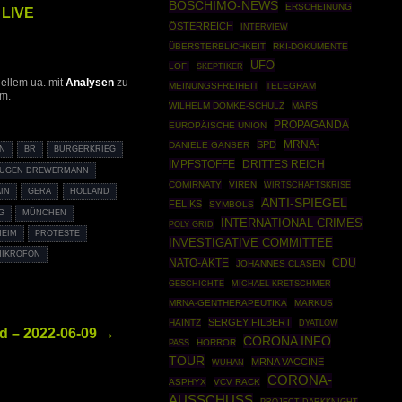
BOSCHIMO-NEWS
ERSCHEINUNG
 LIVE
ÖSTERREICH
INTERVIEW
ÜBERSTERBLICHKEIT
RKI-DOKUMENTE
UFO
LOFI
SKEPTIKER
uellem ua. mit
Analysen
zu
MEINUNGSFREIHEIT
TELEGRAM
vm.
WILHELM DOMKE-SCHULZ
MARS
PROPAGANDA
EUROPÄISCHE UNION
MRNA-
SPD
DANIELE GANSER
IN
BR
BÜRGERKRIEG
IMPFSTOFFE
DRITTES REICH
EUGEN DREWERMANN
COMIRNATY
VIREN
WIRTSCHAFTSKRISE
IN
GERA
HOLLAND
ANTI-SPIEGEL
FELIKS
SYMBOLS
G
MÜNCHEN
INTERNATIONAL CRIMES
POLY GRID
HEIM
PROTESTE
INVESTIGATIVE COMMITTEE
MIKROFON
NATO-AKTE
CDU
JOHANNES CLASEN
GESCHICHTE
MICHAEL KRETSCHMER
MRNA-GENTHERAPEUTIKA
MARKUS
SERGEY FILBERT
HAINTZ
DYATLOW
d – 2022-06-09 →
CORONA INFO
HORROR
PASS
TOUR
MRNA VACCINE
WUHAN
CORONA-
ASPHYX
VCV RACK
AUSSCHUSS
PROJECT DARKKNIGHT