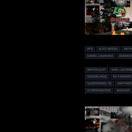
AFD
ALICE WEIDEL
ANTH
DANIEL LANGHANS
DEMONS
IMPFPFLICHT
KARL LAUTER
NIEDERLANDE
NO FARMERS.
QUERDENKEN 711
RAFFINER
STOPPRAMSTEIN
WOLGAST