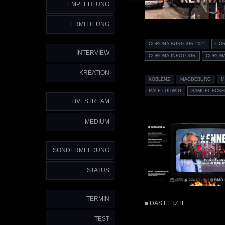
EMPFEHLUNG
ERMITTLUNG
CORONA BUSTOUR 2021
COR
INTERVIEW
CORONA INFOTOUR
CORONA
KREATION
KOBLENZ
MAGDEBURG
M
RALF LUDWIG
SAMUEL ECKE
LIVESTREAM
MEDIUM
SONDERMELDUNG
STATUS
TERMIN
■ DAS LETZTE
TEST