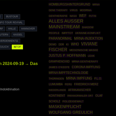
HOMBURGSHINTERGRUND
MRNA
GENE THERAPY
VIRUS
MODRNA-
WEF
GENTHERAPIE
NASA
PUTIN
E
BUSTOUR
ALLES AUSSER
NFO TOUR REVIVAL
MAINSTREAM
SHADOW
RF
HALLE
HANNOVER
PEOPLE
IMPFTOT
UKRAINE-KONFLIKT
AUTERN
KASSEL
PARANORMAL
MRNA-INJEKTION
UERDENKEN711
VIVIANE
WHO
DEMO
DDR
KI
EULICH
種TOP
FISCHER
MEDIZINISCHE MASKE
JUSTUS P. HOFFMANN
LEAK
GRAPHENOXID
MRNA-GENTHERAPY
2024-09-19 → Das
CORONA IMPFUNG
JAMES O'KEEFE
MRNA IMPFTECHNOLOGIE
MRNA IMPFUNG
P.L.O.
THÜRINGEN
LUMUMBA
FRIEDRICH MERZ
PERU
Indoktrination
AFRIKANISCHER
NIEDERLANDE
KONTINENT
OLAF
PARANORMALER ORT
SCHOLZ
POLIZEIGEWALT
MASKENPFLICHT
WOLFGANG GREULICH