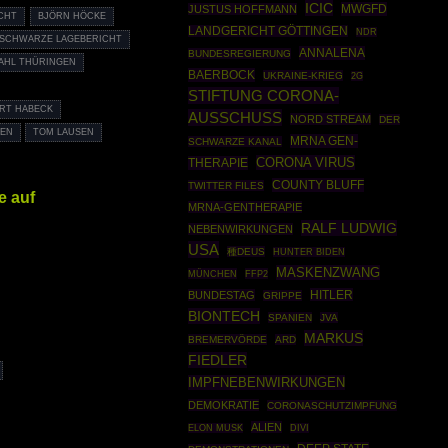
ICIC
MWGFD
JUSTUS HOFFMANN
CHT
BJÖRN HÖCKE
LANDGERICHT GÖTTINGEN
NDR
 SCHWARZE LAGEBERICHT
ANNALENA
BUNDESREGIERUNG
AHL THÜRINGEN
BAERBOCK
UKRAINE-KRIEG
2G
STIFTUNG CORONA-
RT HABECK
AUSSCHUSS
NORD STREAM
DER
GEN
TOM LAUSEN
MRNA GEN-
SCHWARZE KANAL
CORONA VIRUS
THERAPIE
COUNTY BLUFF
TWITTER FILES
e auf
MRNA-GENTHERAPIE
RALF LUDWIG
NEBENWIRKUNGEN
USA
種DEUS
HUNTER BIDEN
MASKENZWANG
MÜNCHEN
FFP2
HITLER
BUNDESTAG
GRIPPE
BIONTECH
SPANIEN
JVA
MARKUS
BREMERVÖRDE
ARD
FIEDLER
IMPFNEBENWIRKUNGEN
DEMOKRATIE
CORONASCHUTZIMPFUNG
ALIEN
ELON MUSK
DIVI