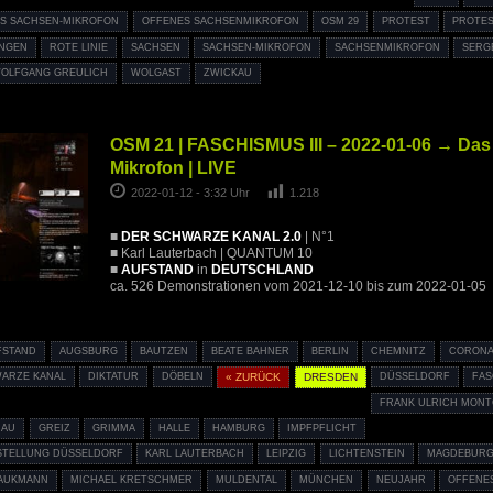
S SACHSEN-MIKROFON
OFFENES SACHSENMIKROFON
OSM 29
PROTEST
PROTE
INGEN
ROTE LINIE
SACHSEN
SACHSEN-MIKROFON
SACHSENMIKROFON
SERG
OLFGANG GREULICH
WOLGAST
ZWICKAU
OSM 21 | FASCHISMUS III – 2022-01-06 → Das
Mikrofon | LIVE
2022-01-12 - 3:32 Uhr
1.218
■
DER SCHWARZE KANAL 2.0
| N°1
■ Karl Lauterbach | QUANTUM 10
■
AUFSTAND
in
DEUTSCHLAND
ca. 526 Demonstrationen vom 2021-12-10 bis zum 2022-01-05
FSTAND
AUGSBURG
BAUTZEN
BEATE BAHNER
BERLIN
CHEMNITZ
CORON
ARZE KANAL
DIKTATUR
DÖBELN
« ZURÜCK
DRESDEN
DÜSSELDORF
FA
FRANK ULRICH MON
HAU
GREIZ
GRIMMA
HALLE
HAMBURG
IMPFPFLICHT
STELLUNG DÜSSELDORF
KARL LAUTERBACH
LEIPZIG
LICHTENSTEIN
MAGDEBUR
RAUKMANN
MICHAEL KRETSCHMER
MULDENTAL
MÜNCHEN
NEUJAHR
OFFENE