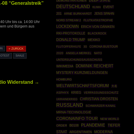
DEEP STATE
DEMONSTRATIONEN
08 “Generalstreik”
DEUTSCHLAND
EVENT
KLIMA
201
JENS SPAHN
ARNE BURKHARDT
NORD STREAM 2
FLUTKATASTROPHE
40 Uhr bis ca. 14:00 Uhr
mern und Bürgern aus
LOCKDOWN
ERICH VON DÄNIKEN
RKI-PROTOKOLLE
BLACKROCK
DONALD TRUMP
MEXIKO
CORONA BUSTOUR
FLUTOPFERHILFE
3G
ON
« ZURÜCK
2020
ANGELA MERKEL
NATO
ROTEST
SAALE
UNTERSUCHUNGSAUSSCHUSS
DOMINIK REICHERT
WIKIMEDIA
MYSTERY KURZMELDUNGEN
HOMBURG
dio Widerstand →
WELTWIRTSCHAFTSFORUM
大名
KRIEG
ASPHYX
VERFASSUNGSSCHUTZ
CHRISTIAN DROSTEN
UKRAINEKRIEG
RUSSLAND
SCHWARZER KANAL
MRNA-TECHNOLOGIE
CORONAINFO TOUR
NEW WORLD
PLANDEMIE
TIEFER
B0108
ORDER
STAAT
MODERNA
ARGENTINIEN