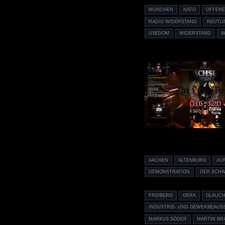
MÜNCHEN
NATO
OFFENE
RADIO WIDERSTAND
REUTL
USEDOM
WIDERSTAND
W
AACHEN
ALTENBURG
AU
DEMONSTRATION
DER SCHW
FREIBERG
GERA
GLAUC
INDUSTRIE- UND GEWERBEAUS
MARKUS SÖDER
MARTIN B