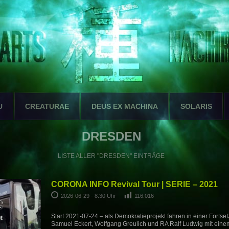
U
CREATURAE
DEUS EX MACHINA
SOLARIS
DRESDEN
LISTE ALLER "DRESDEN" EINTRÄGE
CORONA INFO Revival Tour | SERIE – 2021
2026-06-29 - 8:30 Uhr
116.016
Start 2021-07-24 – als Demokratieprojekt fahren in einer Fortse
Samuel Eckert, Wolfgang Greulich und RA Ralf Ludwig mit ein