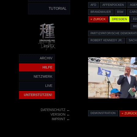
AFD
AFFENPOCKEN
AGE
TUTORIAL
BRANDMAUER
BSW
CAR
« ZURÜCK
DRESDEN
ED
ME
PARTIZIPATORISCHE DEMOKRAT
ROBERT KENNEDY JR.
SACH
ARCHIV
HILFE
NETZWERK
LIVE
UNTERSTÜTZEN!
←
DATENSCHUTZ
DEMONSTRATION
« ZURÜC
←
VERSION
←
IMPRINT