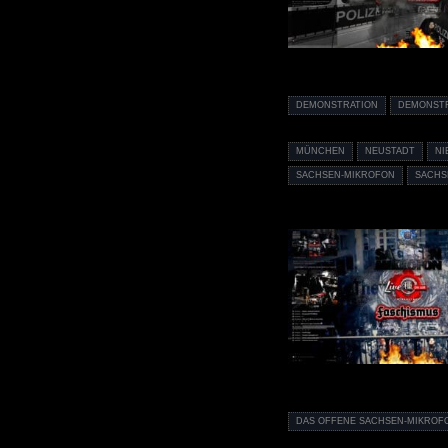
DEMONSTRATION
DEMONST
MÜNCHEN
NEUSTADT
NI
SACHSEN-MIKROFON
SACHS
DAS OFFENE SACHSEN-MIKROF