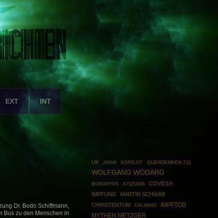
EXT
INT
UK
KOPILOT
QUERDENKEN 711
JAPAN
WOLFGANG WODARG
COVID19-
BIOWAFFEN
X7Q5A96
IMPFUNG
MARTIN SCHWAB
IMPFTOD
CHRISTENTUM
CALMING
tzung Dr. Bodo Schiffmann,
em Bus zu den Menschen in
MYTHEN METZGER