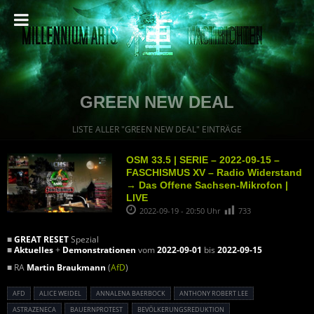
GREEN NEW DEAL
LISTE ALLER "GREEN NEW DEAL" EINTRÄGE
OSM 33.5 | SERIE – 2022-09-15 –
FASCHISMUS XV – Radio Widerstand
→ Das Offene Sachsen-Mikrofon |
LIVE
2022-09-19 - 20:50 Uhr
733
■
GREAT RESET
Spezial
■
Aktuelles
+
Demonstrationen
vom
2022-09-01
bis
2022-09-15
■ RA
Martin Braukmann
(
AfD
)
AFD
ALICE WEIDEL
ANNALENA BAERBOCK
ANTHONY ROBERT LEE
ASTRAZENECA
BAUERNPROTEST
BEVÖLKERUNGSREDUKTION