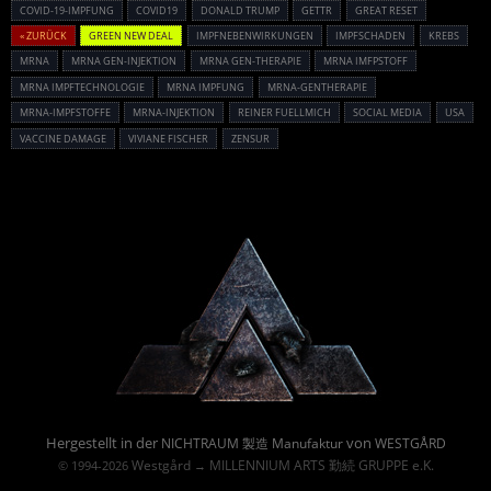
COVID-19-IMPFUNG
COVID19
DONALD TRUMP
GETTR
GREAT RESET
« ZURÜCK
GREEN NEW DEAL
IMPFNEBENWIRKUNGEN
IMPFSCHADEN
KREBS
MRNA
MRNA GEN-INJEKTION
MRNA GEN-THERAPIE
MRNA IMFPSTOFF
MRNA IMPFTECHNOLOGIE
MRNA IMPFUNG
MRNA-GENTHERAPIE
MRNA-IMPFSTOFFE
MRNA-INJEKTION
REINER FUELLMICH
SOCIAL MEDIA
USA
VACCINE DAMAGE
VIVIANE FISCHER
ZENSUR
Powered By :
Hergestellt in der
von
NICHTRAUM 製造 Manufaktur
WESTGÅRD
Westgård
MILLENNIUM ARTS 勤続 GRUPPE e.K.
© 1994-2026
→