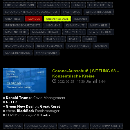
CHRISTINE ANDERSON
CORONA-AUSSCHUSS
CUM-EX
ENERGIEKOSTEN
EU-COVID-UNTERSUCHUNGSAUSSCHUSS
FASCHISMUS
GENDER IDEOLOGIE
GREAT RESET
« ZURÜCK
GREEN NEW DEAL
INDIANER
INFEKTIONSSCHUTZGESETZ
INSOLVENZ
KLIMASCHUTZ
MARTIN HESS
MASKENPFLICHT
MRNA-GENTHERAPIE
NANCY FAESER
NEW GREEN DEAL
NORD STREAM
ÖKOZID
OLAF SCHOLZ
OSM 33
PLAUEN
RADIO WIDERSTAND
REINER FUELLMICH
ROBERT HABECK
SACHSEN
ULRIKE HERRMANN
VIVIANE FISCHER
Corona-Ausschuß | SITZUNG 93 –
Konzentrische Kreise
2022-02-25 - 17:30 Uhr
3.644
■
Donald Trump
s Covid-Management
■
GETTR
■
Green New Deal
bis
Great Reset
■ ehem.
BlackRock
Fondsmanager
■ COVID”Impfungen” &
Krebs
BLACKROCK
CORONA-AUSSCHUSS
COVID-19 IMPFSTOFF
COVID-19 IMPFSTOFFE