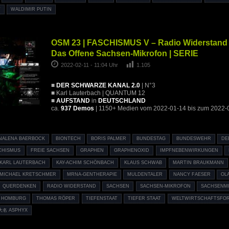
T
WALDIMIR PUTIN
OSM 23 | FASCHISMUS V – Radio Widerstand 
Das Offene Sachsen-Mikrofon | SERIE
2022-02-11 - 11:04 Uhr
1.105
■
DER SCHWARZE KANAL 2.0
| N°3
■ Karl Lauterbach | QUANTUM 12
■
AUFSTAND
in
DEUTSCHLAND
ca.
937 Demos
| 1150+ Medien vom 2022-01-14 bis zum 2022-
NALENA BAERBOCK
BIONTECH
BORIS PALMER
BUNDESTAG
BUNDESWEHR
DE
CHISMUS
FREIE SACHSEN
GRAPHEN
GRAPHENOXID
IMPFNEBENWIRKUNGEN
KARL LAUTERBACH
KAY-ACHIM SCHÖNBACH
KLAUS SCHWAB
MARTIN BRAUKMANN
MICHAEL KRETSCHMER
MRNA-GENTHERAPIE
MULDENTALER
NANCY FAESER
OL
QUERDENKEN
RADIO WIDERSTAND
SACHSEN
SACHSEN-MIKROFON
SACHSENM
N HOMBURG
THOMAS RÖPER
TIEFENSTAAT
TIEFER STAAT
WELTWIRTSCHAFTSFO
大名 ASPHYX