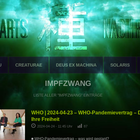
U
CREATURAE
DEUS EX MACHINA
SOLARIS
IMPFZWANG
LISTE ALLER "IMPFZWANG" EINTRÄGE
WHO | 2024-04-23 – WHO-Pandemievertrag – Der
Ihre Freiheit
2024-04-24 - 11:45 Uhr
87
■ WHO-Pandemievertrag – was wird geplant?