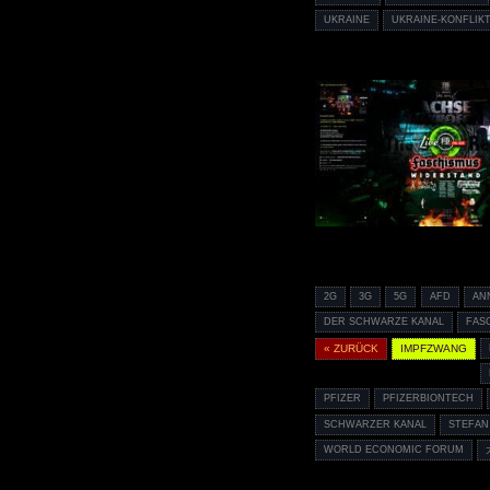
UKRAINE
UKRAINE-KONFLIK
2G
3G
5G
AFD
AN
DER SCHWARZE KANAL
FAS
« ZURÜCK
IMPFZWANG
PFIZER
PFIZERBIONTECH
SCHWARZER KANAL
STEFA
WORLD ECONOMIC FORUM