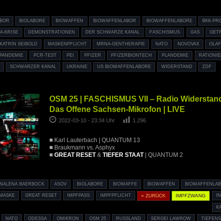
ABOR
BIOLABORE
BIOWAFFEN
BIOWAFFENLABOR
BIOWAFFENLABORE
BKK-PR
A-KRISE
DEMONSTRATIONEN
DER SCHWARZE KANAL
FASCHISMUS
GAS
GET
KATRIN SEIBOLD
MASKENPFLICHT
MRNA-GENTHERAPIE
NATO
NOVOVAX
OLA
PANDEMIE
PCR-TEST
PEI
PFIZER
PFIZERBIONTECH
PLANDEMIE
RATIONI
D
SCHWARZER KANAL
UKRAINE
US BIOWAFFENLABORE
WIDERSTAND
ZDF
OSM 25 | FASCHISMUS VII – Radio Widerstand
Das Offene Sachsen-Mikrofon | LIVE
2022-03-10 - 23:34 Uhr
1.296
■ Karl Lauterbach | QUANTUM 13
■ Braukmann vs. Asphyx
■
GREAT RESET
&
TIEFER STAAT
| QUANTUM 2
NALENA BAERBOCK
ASOV
BIOLABORE
BIOWAFFE
BIOWAFFEN
BIOWAFFENLA
 MASKE
GREAT RESET
IMPFPASS
IMPFPFLICHT
« ZURÜCK
IMPFZWANG
I
K
NATO
ODESSA
OMIKRON
OSM 25
RUSSLAND
SERGEI LAWROW
TIEFENS