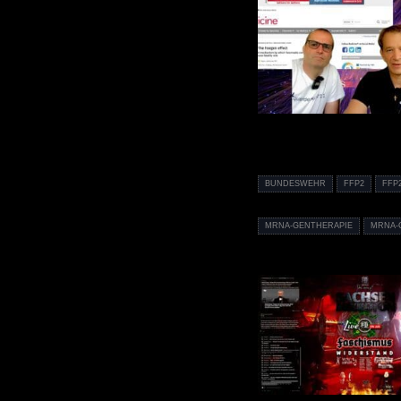
BUNDESWEHR
FFP2
FFP
MRNA-GENTHERAPIE
MRNA-