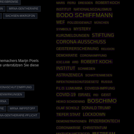
REISBREMSE
ROBERT-KOCH
MARS
PERU
DRESDEN
ON
MRNA-GENTHERAPIE
INSTITUT
NATIONALSOZIALISMUS
BODO SCHIFFMANN
SACHSEN-MIKROFON
WEF
POLIZEIGEWALT
MÜNCHEN
MYSTERY
SYMBOLS
STIFTUNG
KURZMELDUNGEN
CORONA-AUSSCHUSS
GEISTERERSCHEINUNG
RELIGION
DEMOKRATIE
CORONAIMPFUNG
memachers Marijn Poels
ROBERT KOCH-
ICIC.LAW
ARD
e unterstützen Sie diese
INSTITUT
SCHWEDEN
ASTRAZENECA
SCHATTENWESEN
INFEKTIONSSCHUTZGESETZ
RUSSIA
RONASCHUTZIMPFUNG
P.L.O. LUMUMBA
COVID19-IMPFUNG
COVID-19
ISRAEL
BENWIRKUNGEN
GEIST
PEI
BOSCHIMO
HEIKO SCHOENING
MRNA
DONALD TRUMP
OLAF SCHOLZ
PIE
MRNA IMFPSTOFF
TIEFER STAAT
LOCKDOWN
NA-GENTHERAPIE-PFLICHT
PFIZERBIONTECH
DEMONSTRATIONEN
CORONAKRISE
CHRISTENTUM