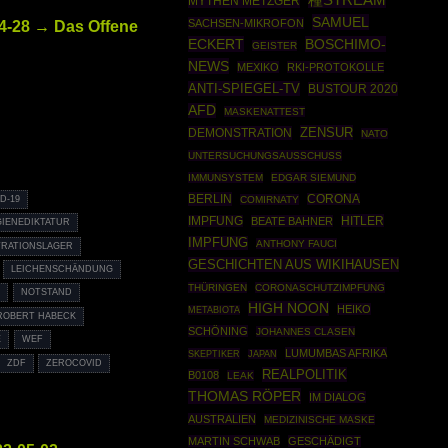
種STREAM
MYTHEN METZGER
SAMUEL
4-28 → Das Offene
SACHSEN-MIKROFON
ECKERT
BOSCHIMO-
GEISTER
NEWS
MEXIKO
RKI-PROTOKOLLE
ANTI-SPIEGEL-TV
BUSTOUR 2020
AFD
MASKENATTEST
ZENSUR
DEMONSTRATION
NATO
UNTERSUCHUNGSAUSSCHUSS
IMMUNSYSTEM
EDGAR SIEMUND
BERLIN
CORONA
D-19
COMIRNATY
HITLER
IMPFUNG
BEATE BAHNER
IENEDIKTATUR
IMPFUNG
ANTHONY FAUCI
RATIONSLAGER
GESCHICHTEN AUS WIKIHAUSEN
LEICHENSCHÄNDUNG
THÜRINGEN
CORONASCHUTZIMPFUNG
S
NOTSTAND
HIGH NOON
HEIKO
METABIOTA
ROBERT HABECK
SCHÖNING
JOHANNES CLASEN
E
WEF
LUMUMBAS AFRIKA
SKEPTIKER
JAPAN
ZDF
ZEROCOVID
REALPOLITIK
B0108
LEAK
THOMAS RÖPER
IM DIALOG
AUSTRALIEN
MEDIZINISCHE MASKE
MARTIN SCHWAB
GESCHÄDIGT