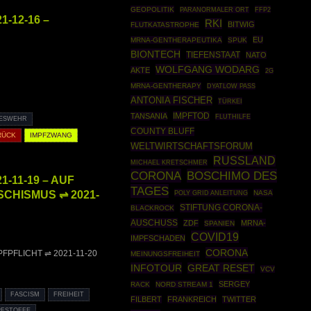
GEOPOLITIK
FFP2
PARANORMALER ORT
1-12-16 –
RKI
BITWIG
FLUTKATASTROPHE
EU
MRNA-GENTHERAPEUTIKA
SPUK
BIONTECH
TIEFENSTAAT
NATO
WOLFGANG WODARG
AKTE
2G
MRNA-GENTHERAPY
DYATLOW PASS
ANTONIA FISCHER
TÜRKEI
IMPFTOD
TANSANIA
FLUTHILFE
ESWEHR
COUNTY BLUFF
RÜCK
IMPFZWANG
WELTWIRTSCHAFTSFORUM
RUSSLAND
MICHAEL KRETSCHMER
CORONA
BOSCHIMO DES
1-11-19 – AUF
TAGES
SCHISMUS ⇌ 2021-
POLY GRID ANLEITUNG
NASA
STIFTUNG CORONA-
BLACKROCK
AUSCHUSS
ZDF
MRNA-
SPANIEN
COVID19
IMPFSCHADEN
CORONA
MPFPFLICHT ⇌ 2021-11-20
MEINUNGSFREIHEIT
INFOTOUR
GREAT RESET
VCV
SERGEY
RACK
NORD STREAM 1
FASCISM
FREIHEIT
FILBERT
FRANKREICH
TWITTER
PFSTOFFE