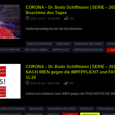
CORONA – Dr. Bodo Schiffmann | SERIE – 202
Boschimo des Tages
2021-12-17 - 14:42 Uhr
270
Impfvergewaltigung bei der Bundeswehr
BODO SCHIFFMANN
BOSCHIMO
BOSCHIMO DES TAGES
BUND
CHUTZIMPFUNG
DEUTSCHE ARMEE
IMPFPFLICHT
IMPFVERGEWALTIGUNG
« ZU
CORONA – Dr. Bodo Schiffmann | SERIE – 202
NACH WIEN gegen die IMPFPFLICHT und FA
11-20
2021-11-19 - 16:12 Uhr
570
Aufruf zum Aufstand nach WIEN gegen die FASCHISTISCHE I
BODO SCHIFFMANN
BOSCHIMO
BOSCHIMO DES TAGES
DIKTATUR
FASCHISMUS
EBENWIRKUNGEN
IMPFPFLICHT
IMPFTOD
« ZURÜCK
IMPFZWANG
MRNA-IM