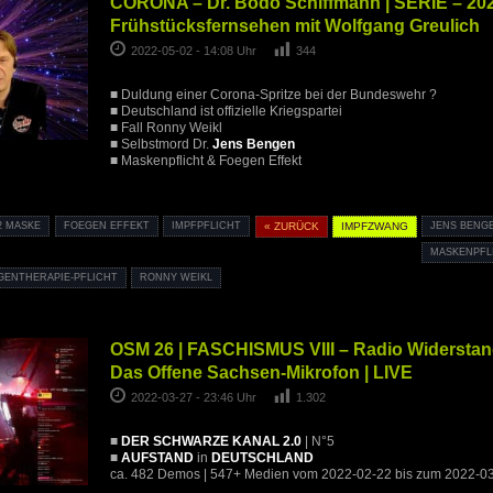
CORONA – Dr. Bodo Schiffmann | SERIE – 202
Frühstücksfernsehen mit Wolfgang Greulich
2022-05-02 - 14:08 Uhr
344
■ Duldung einer Corona-Spritze bei der Bundeswehr ?
■ Deutschland ist offizielle Kriegspartei
■ Fall Ronny Weikl
■ Selbstmord Dr.
Jens Bengen
■ Maskenpflicht & Foegen Effekt
2 MASKE
FOEGEN EFFEKT
IMPFPFLICHT
« ZURÜCK
IMPFZWANG
JENS BENG
MASKENPFL
GENTHERAPIE-PFLICHT
RONNY WEIKL
OSM 26 | FASCHISMUS VIII – Radio Widerstan
Das Offene Sachsen-Mikrofon | LIVE
2022-03-27 - 23:46 Uhr
1.302
■
DER SCHWARZE KANAL 2.0
| N°5
■
AUFSTAND
in
DEUTSCHLAND
ca. 482 Demos | 547+ Medien vom 2022-02-22 bis zum 2022-0