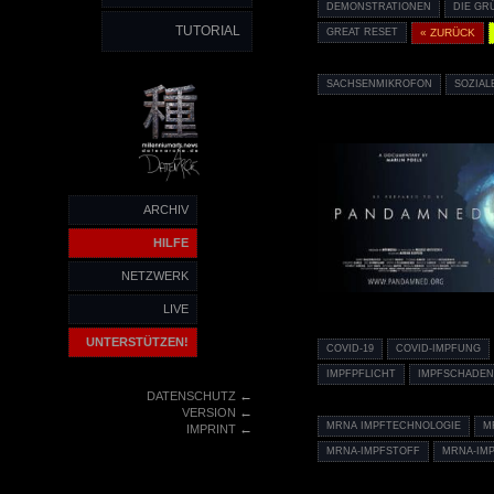
DEMONSTRATIONEN
DIE GR
TUTORIAL
GREAT RESET
« ZURÜCK
SACHSENMIKROFON
SOZIAL
ARCHIV
HILFE
NETZWERK
LIVE
UNTERSTÜTZEN!
COVID-19
COVID-IMPFUNG
IMPFPFLICHT
IMPFSCHADE
←
DATENSCHUTZ
←
VERSION
MRNA IMPFTECHNOLOGIE
M
←
IMPRINT
MRNA-IMPFSTOFF
MRNA-IM