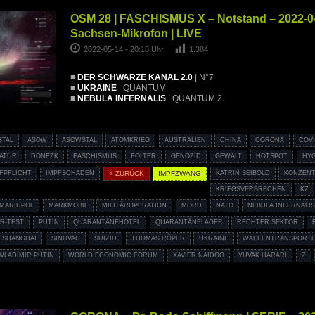
OSM 28 | FASCHISMUS X – Notstand – 2022-0
Sachsen-Mikrofon | LIVE
2022-05-14 - 20:18 Uhr
1.384
■
DER SCHWARZE KANAL 2.0
| N°7
■
UKRAINE
| QUANTUM
■
NEBULA INFERNALIS
| QUANTUM 2
STAL
ASOW
ASOWSTAL
ATOMKRIEG
AUSTRALIEN
CHINA
CORONA
COVI
TATUR
DONEZK
FASCHISMUS
FOLTER
GENOZID
GEWALT
HOTSPOT
HYG
FPFLICHT
IMPFSCHADEN
« ZURÜCK
IMPFZWANG
KATRIN SEIBOLD
KONZENT
KRIEGSVERBRECHEN
KZ
MARIUPOL
MARKMOBIL
MILITÄROPERATION
MORD
NATO
NEBULA INFERNALI
R-TEST
PUTIN
QUARANTÄNEHOTEL
QUARANTÄNELAGER
RECHTER SEKTOR
SHANGHAI
SINOVAC
SUIZID
THOMAS RÖPER
UKRAINE
WAFFENTRANSPORT
WLADIMIR PUTIN
WORLD ECONOMIC FORUM
XAVIER NAIDOO
YUVAK HARARI
Z