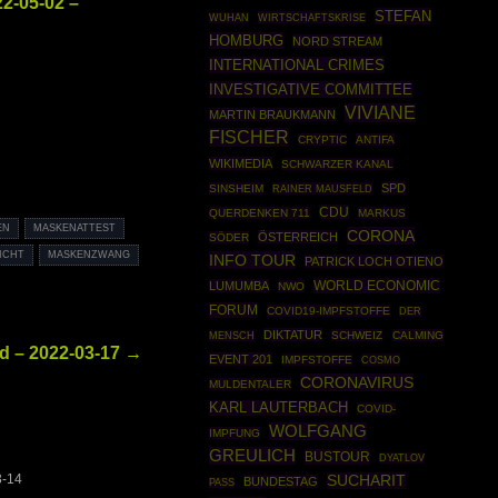
2-05-02 –
STEFAN
WIRTSCHAFTSKRISE
WUHAN
HOMBURG
NORD STREAM
INTERNATIONAL CRIMES
INVESTIGATIVE COMMITTEE
VIVIANE
MARTIN BRAUKMANN
FISCHER
CRYPTIC
ANTIFA
WIKIMEDIA
SCHWARZER KANAL
SPD
SINSHEIM
RAINER MAUSFELD
CDU
QUERDENKEN 711
MARKUS
EN
MASKENATTEST
CORONA
ÖSTERREICH
SÖDER
ICHT
MASKENZWANG
INFO TOUR
PATRICK LOCH OTIENO
WORLD ECONOMIC
LUMUMBA
NWO
FORUM
COVID19-IMPFSTOFFE
DER
DIKTATUR
SCHWEIZ
CALMING
MENSCH
d – 2022-03-17 →
EVENT 201
IMPFSTOFFE
COSMO
CORONAVIRUS
MULDENTALER
KARL LAUTERBACH
COVID-
WOLFGANG
IMPFUNG
GREULICH
BUSTOUR
DYATLOV
3-14
SUCHARIT
BUNDESTAG
PASS