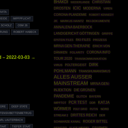
BHAKDI
CHRISTIAN
NIEDERLANDE
ICIC
DROSTEN
MODERNA
VIREN
OVITA
CORONA-PLANDEMIE
ROBERT KENNEDY
REIDE
IMPFPFLICHT
JR.
MARKUS HAINTZ
RKI-DOKUMENTE
F SCHOLZ
OSM 26
ANNALENA BAERBOCK
ERUNG
ROBERT HABECK
LANDGERICHT GÖTTINGEN
GRIPPE
RKI-FILES
EPSTEIN FILES
PROZESS
MRNA GEN-THERAPIE
ERICH VON
CORONA INFO
DÄNIKEN
POLARITY
 – 2022-03-03 →
TOUR 2020
TRANSKOMMUNIKATION
DIRK
POLTERGEIST
VIRUS
POHLMANN
TRANSHUMANISMUS
ALLES AUSSER
MAINSTREAM
MRNA GEN-
INJEKTION
DIE GRÜNEN
PANDEMIE
GLITCH
BAYERN
PCR TEST
KATJA
IMPFTOT
DDR
BORE
DEEP STATE
WÖRMER
POLY GRID
PUTIN
NORD
NTENSIVBETTENBETRUG
DRITTES REICH
STREAM 2
DER
ARL LAUTERBACH
ROGER BITTEL
SCHWARZE KANAL
TAAT
TIEFER STAAT
GRAPHEN
GENOZID
ALICE WEIDEL