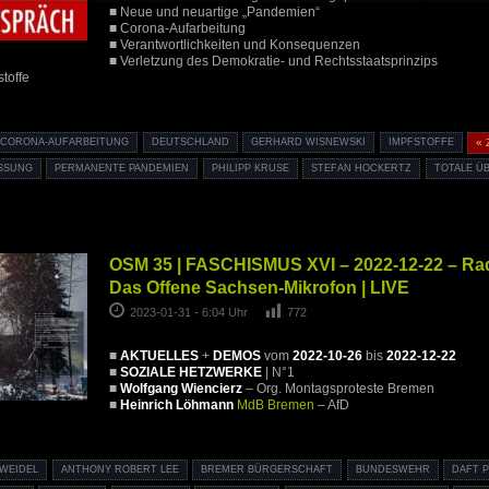
■ Neue und neuartige „Pandemien“
■ Corona-Aufarbeitung
■ Verantwortlichkeiten und Konsequenzen
■ Verletzung des Demokratie- und Rechtsstaatsprinzips
toffe
CORONA-AUFARBEITUNG
DEUTSCHLAND
GERHARD WISNEWSKI
IMPFSTOFFE
«
SSUNG
PERMANENTE PANDEMIEN
PHILIPP KRUSE
STEFAN HOCKERTZ
TOTALE 
OSM 35 | FASCHISMUS XVI – 2022-12-22 – Ra
Das Offene Sachsen-Mikrofon | LIVE
2023-01-31 - 6:04 Uhr
772
■
AKTUELLES
+
DEMOS
vom
2022-10-26
bis
2022-12-22
■
SOZIALE HETZWERKE
| N°1
■
Wolfgang Wiencierz
– Org. Montagsproteste Bremen
■
Heinrich Löhmann
MdB Bremen
– AfD
 WEIDEL
ANTHONY ROBERT LEE
BREMER BÜRGERSCHAFT
BUNDESWEHR
DAFT 