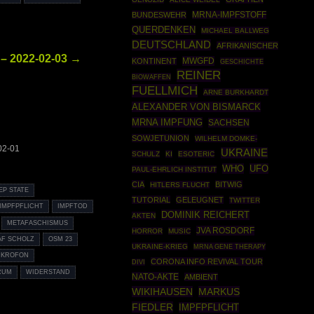
BUNDESWEHR
MRNA-IMPFSTOFF
QUERDENKEN
MICHAEL BALLWEG
DEUTSCHLAND
AFRIKANISCHER
– 2022-02-03 →
MWGFD
KONTINENT
GESCHICHTE
REINER
BIOWAFFEN
FUELLMICH
ARNE BURKHARDT
ALEXANDER VON BISMARCK
MRNA IMPFUNG
SACHSEN
SOWJETUNION
WILHELM DOMKE-
02-01
UKRAINE
SCHULZ
KI
ESOTERIC
WHO
UFO
PAUL-EHRLICH INSTITUT
CIA
BITWIG
HITLERS FLUCHT
EP STATE
TUTORIAL
GELEUGNET
TWITTER
IMPFPFLICHT
IMPFTOD
DOMINIK REICHERT
AKTEN
METAFASCHISMUS
JVA ROSDORF
HORROR
MUSIC
AF SCHOLZ
OSM 23
UKRAINE-KRIEG
MRNA GENE THERAPY
IKROFON
CORONA INFO REVIVAL TOUR
DIVI
RUM
WIDERSTAND
NATO-AKTE
AMBIENT
WIKIHAUSEN
MARKUS
FIEDLER
IMPFPFLICHT