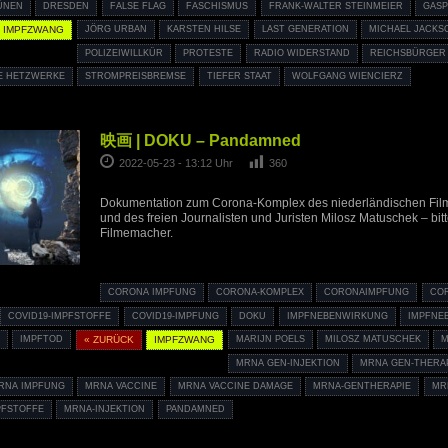
ÜNEN
DRESDEN
FALSE FLAG
FASCHISMUS
FRANK-WALTER STEINMEIER
GASP
IMPFZWANG
JÖRG URBAN
KARSTEN HILSE
LAST GENERATION
MICHAEL JACKS
POLIZEIWILLKÜR
PROTESTE
RADIO WIDERSTAND
REICHSBÜRGER
E HETZWERKE
STROMPREISBREMSE
TIEFER STAAT
WOLFGANG WIENCIERZ
映画 | DOKU – Pandamned
2022-05-23 - 13:12 Uhr
360
Dokumentation zum Corona-Komplex des niederländischen Fil
und des freien Journalisten und Juristen Milosz Matuschek – bitt
Filmemacher.
CORONA IMPFUNG
CORONA-KOMPLEX
CORONAIMPFUNG
CO
COVID19-IMPFSTOFFE
COVID19-IMPFUNG
DOKU
IMPFNEBENWIRKUNG
IMPFNE
N
IMPFTOD
« ZURÜCK
IMPFZWANG
MARIJN POELS
MILOSZ MATUSCHEK
MRNA GEN-INJEKTION
MRNA GEN-THERA
RNA IMPFUNG
MRNA VACCINE
MRNA VACCINE DAMAGE
MRNA-GENTHERAPIE
MR
PFSTOFFE
MRNA-INJEKTION
PANDAMNED