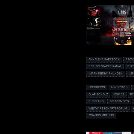
ANNALENA BAERBOCK
ASOV
DER SCHWARZE KANAL
DIK
IMPFNEBENWIRKUNGEN
IMP
LOCKDOWN
LONGCOVID
OLAF SCHOLZ
OSM 28
PC
RUSSLAND
SELBSTMORD
WELTWIRTSCHAFTSFORUM
ZWANGSIMPFUNG