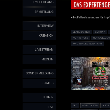
EMPFEHLUNG
ERMITTLUNG
■ Notfallzulassungen für Impfs
INTERVIEW
BEATE BAHNER
CORONA
KREATION
KATRIN HUSS
NOTFALLZULA
WHO PANDEMIEVERTRAG
LIVESTREAM
MEDIUM
SONDERMELDUNG
STATUS
TERMIN
AFD
AGENDA 2030
ALICE
TEST