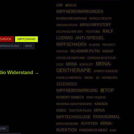
UAP
種DEUS
IMPFNEBENWIRKUNGEN
BUNDESREGIERUNG
WORLD HEALTH
MRNA IMFPSTOFF
ORGANIZATION
RALF
YOUTUBE
DELPHISCHER ORT
LUDWIG
ANTI-SPIEGEL
 ZURÜCK
IMPFZWANG
IMPFSCHADEN
ALIENS
PROJECT
ÜBERWACHUNG
WHO
WLADIMIR PUTIN
NSDAP
VERITAS
COVID-19-IMPFUNG
CORONA BUSTOUR
MRNA-
MRNA
2020
KOPILOT
GENTHERAPIE
JAMES O'KEEFE
dio Widerstand →
ANGELA MERKEL
DEMO
HOMBURG
3G
3121534312
種TOP
IMPFNEBENWIRKUNG
ROBERT HABECK
MIKE YEADON
KANADA
MODRNA-GENTHERAPIE
MRNA
KRIEG
TWITTER-FILES
PARANORMAL
IMPFTECHNOLOGIE
MRNA-
ÄGYPTEN
ERSCHEINUNG
PUNK
INJEKTION
FRIEDRICH MERZ
EVD