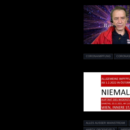
CORONAIMPFUNG
CORONAS
ALLES AUSSER MAINSTREAM
HARDY GROENEVELD
IMPFN