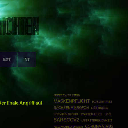
EXT
INT
JEFFREY EPSTEIN
MASKENPFLICHT
 finale Angriff auf
DJATLOW PASS
SACHSENMIKROFON
GÖTTINGEN
HERMANN PLOPPA
TWITTER FILES
LOFI
SARSCOV2
ÜBERSTERBLICHKEIT
CORONA VIRUS
NEW WORLD ORDER