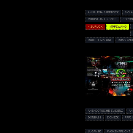
ANNALENA BAERBOCK
BIOL
CHRISTIAN LINDNER
CORON
« ZURÜCK
IMPFZWANG
ROBERT MALONE
RUSSLAN
ANEKDOTISCHE EVIDENZ
AN
DONBASS
DONEZK
FFP2
LUGANSK
MASKENPFLICHT