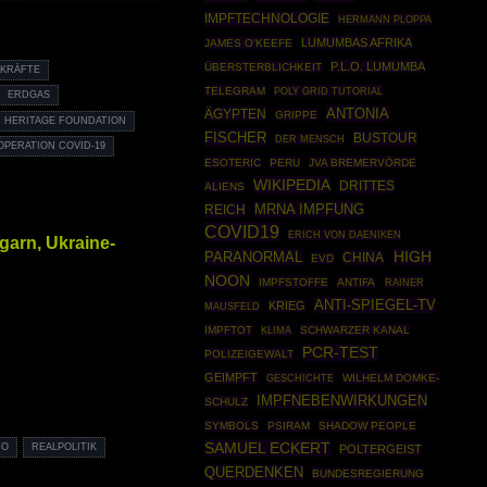
IMPFTECHNOLOGIE
HERMANN PLOPPA
LUMUMBAS AFRIKA
JAMES O'KEEFE
P.L.O. LUMUMBA
ÜBERSTERBLICHKEIT
TKRÄFTE
TELEGRAM
POLY GRID TUTORIAL
ERDGAS
ANTONIA
ÄGYPTEN
GRIPPE
HERITAGE FOUNDATION
FISCHER
BUSTOUR
DER MENSCH
PERATION COVID-19
ESOTERIC
PERU
JVA BREMERVÖRDE
WIKIPEDIA
DRITTES
ALIENS
MRNA IMPFUNG
REICH
COVID19
ERICH VON DAENIKEN
garn, Ukraine-
PARANORMAL
HIGH
CHINA
EVD
NOON
IMPFSTOFFE
ANTIFA
RAINER
ANTI-SPIEGEL-TV
KRIEG
MAUSFELD
IMPFTOT
SCHWARZER KANAL
KLIMA
PCR-TEST
POLIZEIGEWALT
GEIMPFT
GESCHICHTE
WILHELM DOMKE-
IMPFNEBENWIRKUNGEN
SCHULZ
SYMBOLS
PSIRAM
SHADOW PEOPLE
SAMUEL ECKERT
IO
REALPOLITIK
POLTERGEIST
QUERDENKEN
BUNDESREGIERUNG