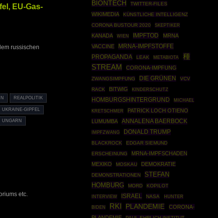
BIONTECH
TWITTER-FILES
fel, EU-Gas-
WIKIMEDIA
KÜNSTLICHE INTELLIGENZ
CORONA BUSTOUR 2020
SKEPTIKER
IMPFTOD
KANADA
MRNA
WIEN
MRNA-IMPFSTOFFE
VACCINE
em russischen
種
PROPAGANDA
LEAK
METABIOTA
STREAM
CORONA-IMPFUNG
DIE GRÜNEN
ZWANGSIMPFUNG
VCV
BITWIG
RACK
KINDERSCHUTZ
HN
REALPOLITIK
HOMBURGSHINTERGRUND
MICHAEL
UKRAINE-GIPFEL
PATRICK LOCH OTIENO
KRETSCHMER
ANNALENA BAERBOCK
UNGARN
LUMUMBA
DONALD TRUMP
IMPFZWANG
BLACKROCK
EDGAR SIEMUND
MRNA-IMPFSCHADEN
ERSCHEINUNG
MEXIKO
DEMOKRATIE
MOSKAU
STEFAN
DEMONSTRATIONEN
HOMBURG
MORD
KOPILOT
riums etc.
ISRAEL
NASA
INTERVIEW
HUNTER
RKI
PLANDEMIE
CORONA-
BIDEN
PLANDEMIE
PAUL-EHRLICH INSTITUT