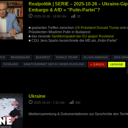
Realpolitik | SERIE – 2025-10-26 – Ukraine-Gip
Embargo & AfD = “Putin-Partei”?
2025-10-26 - 18:00 Uhr
28
■ geplantes Treffen zwischen
US-Präsident Donald Trump
und d
Präsidenten Wladimir Putin in Budapest
■ das neueste
Sanktionspaket der EU gegen Russland
■ CDU Jens Spahn bezeichnete die AfD als „Putin-Partei“
ARCK
BRANDMAUER
BUDAPEST
DONALD TRUMP
EU-GAS-EMBARGO
JENS SPA
RUSSLAND
SANKTIONSPAKET DER EU GEGEN RUSSLAND
« ZURÜCK
UKRAINE
Ukraine
2025-10-24 - 7:31 Uhr
450
Mediensammlung & Dokumentationen zur Geschichte des Territo