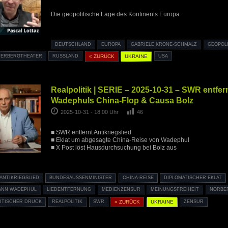
Die geopolitische Lage des Kontinents Europa
DEUTSCHLAND
EUROPA
GABRIELE KRONE-SCHMALZ
GEOPOLI
FERBERGTHEATER
RUSSLAND
« ZURÜCK
UKRAINE
USA
Realpolitik | SERIE – 2025-10-31 – SWR entfern
Wadephuls China-Flop & Causa Bolz
2025-10-31 - 18:00 Uhr
46
■ SWR entfernt Antikriegslied
■ Eklat um abgesagte China-Reise von Wadephul
■ X Post löst Hausdurchsuchung bei Bolz aus
ANTIKRIEGSLIED
BUNDESAUSSENMINISTER
CHINA-REISE
DIPLOMATISCHER EKLAT
ANN WADEPHUL
LIEDENTFERNUNG
MEDIENZENSUR
MEINUNGSFREIHEIT
NORBE
ITISCHER DRUCK
REALPOLITIK
SWR
« ZURÜCK
UKRAINE
ZENSUR