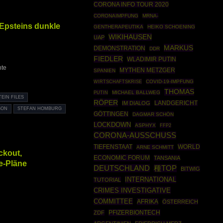
CORONA INFO TOUR 2020
CORONAIMPFUNG
MRNA-
Epsteins dunkle
GENTHERAPEUTIKA
HEIKO SCHOENING
WIKIHAUSEN
UAP
MARKUS
DEMONSTRATION
DDR
FIEDLER
WLADIMIR PUTIN
hte
MYTHEN METZGER
SPANIEN
WIRTSCHAFTSKRISE
COVID-19-IMPFUNG
THOMAS
PUTIN
MICHAEL BALLWEG
TEIN FILES
RÖPER
IM DIALOG
LANDGERICHT
SON
STEFAN HOMBURG
GÖTTINGEN
DAGMAR SCHÖN
LOCKDOWN
ASPHYX
FFP2
CORONA-AUSSCHUSS
WORLD
TIEFENSTAAT
ARNE SCHMITT
ckout,
ECONOMIC FORUM
TANSANIA
e-Pläne
DEUTSCHLAND
種TOP
BITWIG
INTERNATIONAL
TUTORIAL
CRIMES INVESTIGATIVE
COMMITTEE
AFRIKA
ÖSTERREICH
PFIZERBIONTECH
ZDF