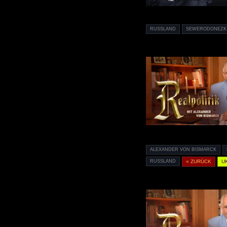
RUSSLAND
SEWERODONEZK
ALEXANDER VON BISMARCK
RUSSLAND
« ZURÜCK
U