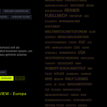
ARGENTINIEN
FRIEDRICH MERZ
SACHSEN
B0108
UKRAINE-KONFLIKT
REINER
MULDENTALER
PARISER GESPRÄCHE
FUELLMICH
DIKTATUR
ARD
RIEDEN
UKRAINE PLÄNE
AFRIKANISCHER
POLARITY
KONTINENT
WELTWIRTSCHAFTSFORUM
OLAF
MRNA GEN-INJEKTION
SCHOLZ
ICIC
SCHATTENWESEN
TÜRKEI
DIVI
CDU
huss) soll als
SPD
MARKUS SÖDER
NORD
 Wort kommen lassen, um
USA
FRANKREICH
STREAM 2
Dazu gehören präzise
GEISTERERSCHEINUNG
MRNA GENE
GELEUGNET
THERAPY
NWO
ROBERT KOCH-INSTITUT
RKI-
RUNG
HITLER
FILES
HOMBURG
HORROR
UKRAINE
種TOP
RALF LUDWIG
WHO
種DEUS
MRNA IMFPSTOFF
SPUK
JAPAN
3G
CIA
PLAUEN
IMMUNSYSTEM
RVIEW – Europa
MEINUNGSFREIHEIT
INDIEN
BSW
CORONA INFO
NÜRNBERGER KODEX
REVIVAL TOUR
CRYPTIC
DÄMON