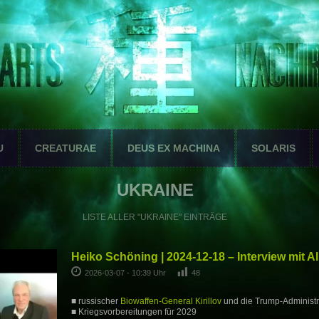
U
CREATURAE
DEUS EX MACHINA
SOLARIS
UKRAINE
LISTE ALLER "UKRAINE" EINTRÄGE
Heiko Schöning | 2024-12-18 – Interview mit Al
2026-03-07 - 10:39 Uhr
48
■ russischer
Biowaffen-General Kirillov
und die Trump-Administr
■ Kriegsvorbereitungen für 2029