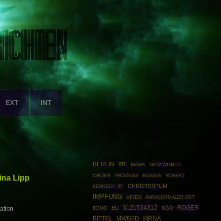
EXT
INT
BERLIN
FBI
MARS
NEW WORLD
ORDER
PROZESS
RUSSIA
ROBERT
ina Lipp
CHRISTENTUM
KENNEDY JR.
IMPFUNG
VIREN
PARANORMALER ORT
3121534312
ROGER
EU
DEMO
NGO
ation
BITTEL
MWGFD
MRNA