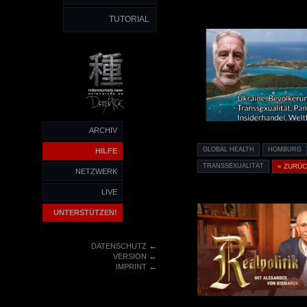
TUTORIAL
ARCHIV
GLOBAL HEALTH
HOMBURG
HILFE
TRANSSEXUALITÄT
« ZURÜ
NETZWERK
LIVE
UNTERSTÜTZEN!
←
DATENSCHUTZ
←
VERSION
←
IMPRINT