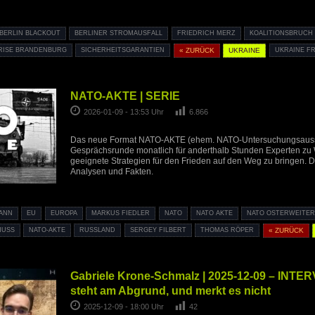
BERLIN BLACKOUT
BERLINER STROMAUSFALL
FRIEDRICH MERZ
KOALITIONSBRUCH
RISE BRANDENBURG
SICHERHEITSGARANTIEN
« ZURÜCK
UKRAINE
UKRAINE F
NATO-AKTE | SERIE
2026-01-09 - 13:53 Uhr
6.866
Das neue Format NATO-AKTE (ehem. NATO-Untersuchungsaussc
Gesprächsrunde monatlich für anderthalb Stunden Experten zu
geeignete Strategien für den Frieden auf den Weg zu bringen. 
Analysen und Fakten.
ANN
EU
EUROPA
MARKUS FIEDLER
NATO
NATO AKTE
NATO OSTERWEITE
HUSS
NATO-AKTE
RUSSLAND
SERGEY FILBERT
THOMAS RÖPER
« ZURÜCK
Gabriele Krone-Schmalz | 2025-12-09 – INTE
steht am Abgrund, und merkt es nicht
2025-12-09 - 18:00 Uhr
42