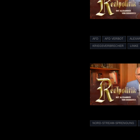
AFD
AFD VERBOT
ALEXA
KRIEGSVERBRECHER
LINKE
NORD-STREAM-SPRENGUNG