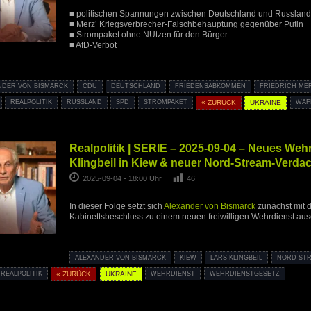
■ politischen Spannungen zwischen Deutschland und Russland
■ Merz’ Kriegsverbrecher-Falschbehauptung gegenüber Putin
■ Strompaket ohne NUtzen für den Bürger
■ AfD-Verbot
NDER VON BISMARCK
CDU
DEUTSCHLAND
FRIEDENSABKOMMEN
FRIEDRICH ME
REALPOLITIK
RUSSLAND
SPD
STROMPAKET
« ZURÜCK
UKRAINE
WAF
Realpolitik | SERIE – 2025-09-04 – Neues Weh
Klingbeil in Kiew & neuer Nord-Stream-Verdac
2025-09-04 - 18:00 Uhr
46
In dieser Folge setzt sich
Alexander von Bismarck
zunächst mit 
Kabinettsbeschluss zu einem neuen freiwilligen Wehrdienst aus
ALEXANDER VON BISMARCK
KIEW
LARS KLINGBEIL
NORD STR
REALPOLITIK
« ZURÜCK
UKRAINE
WEHRDIENST
WEHRDIENSTGESETZ