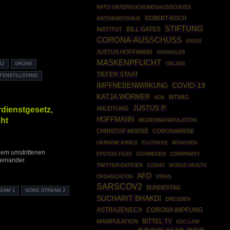
NATO UNTERSUCHUNGSAUSSCHUSS
ROBERT-KOCH
ANTISEMITISMUS
STIFTUNG
INSTITUT
BILL GATES
CORONA-AUSSCHUSS
KREBS
JUSTUS HOFFMANN
AHRWEILER
MASKENPFLICHT
ITALIEN
RZ
GRÜNE
TIEFER STAAT
FENSTILLSTAND
COVID-19
IMPFNEBENWIRKUNG
KATJA WÖRMER
BITWIG
NDR
JUSTUS P.
rdienstgesetz,
ANLEITUNG
ht
HOFFMANN
MEDIENMANIPULATION
CHRISTOF MISERÉ
CORONAKRISE
UKRAINE-KRIEG
MÜNCHEN
FLUTHILFE
dem umstrittenen
EPSTEIN FILES
SCHWEDEN
COMIRNATY
einander.
TWITTER-DATEIEN
COSMO
WORLD HEALTH
AFD
ORGANIZATION
VIRUS
SARSCOV2
BUNDESTAG
EAM 1
NORD STREAM 2
SUCHARIT BHAKDI
DRESDEN
ASTRAZENECA
CORONA IMPFUNG
BITTEL TV
MANIPULATION
ICIC.LAW