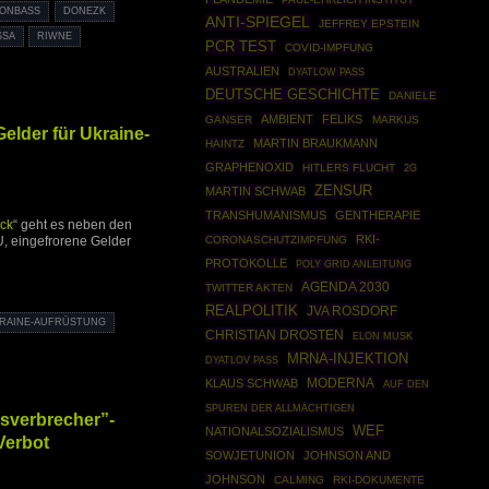
ONBASS
DONEZK
ANTI-SPIEGEL
JEFFREY EPSTEIN
SSA
RIWNE
PCR TEST
COVID-IMPFUNG
AUSTRALIEN
DYATLOW PASS
DEUTSCHE GESCHICHTE
DANIELE
AMBIENT
FELIKS
GANSER
MARKUS
Gelder für Ukraine-
MARTIN BRAUKMANN
HAINTZ
GRAPHENOXID
HITLERS FLUCHT
2G
ZENSUR
MARTIN SCHWAB
TRANSHUMANISMUS
GENTHERAPIE
ck
“ geht es neben den
RKI-
CORONASCHUTZIMPFUNG
, eingefrorene Gelder
PROTOKOLLE
POLY GRID ANLEITUNG
AGENDA 2030
TWITTER AKTEN
REALPOLITIK
JVA ROSDORF
KRAINE-AUFRÜSTUNG
CHRISTIAN DROSTEN
ELON MUSK
MRNA-INJEKTION
DYATLOV PASS
MODERNA
KLAUS SCHWAB
AUF DEN
SPUREN DER ALLMÄCHTIGEN
gsverbrecher”-
WEF
NATIONALSOZIALISMUS
Verbot
SOWJETUNION
JOHNSON AND
JOHNSON
CALMING
RKI-DOKUMENTE