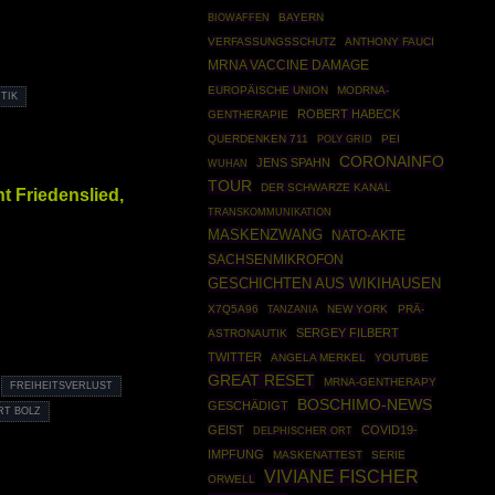
BIOWAFFEN
BAYERN
VERFASSUNGSSCHUTZ
ANTHONY FAUCI
MRNA VACCINE DAMAGE
EUROPÄISCHE UNION
MODRNA-
TIK
ROBERT HABECK
GENTHERAPIE
QUERDENKEN 711
POLY GRID
PEI
CORONAINFO
JENS SPAHN
WUHAN
TOUR
DER SCHWARZE KANAL
t Friedenslied,
TRANSKOMMUNIKATION
MASKENZWANG
NATO-AKTE
SACHSENMIKROFON
GESCHICHTEN AUS WIKIHAUSEN
X7Q5A96
NEW YORK
PRÄ-
TANZANIA
SERGEY FILBERT
ASTRONAUTIK
TWITTER
ANGELA MERKEL
YOUTUBE
GREAT RESET
MRNA-GENTHERAPY
FREIHEITSVERLUST
BOSCHIMO-NEWS
GESCHÄDIGT
RT BOLZ
GEIST
COVID19-
DELPHISCHER ORT
IMPFUNG
MASKENATTEST
SERIE
VIVIANE FISCHER
ORWELL