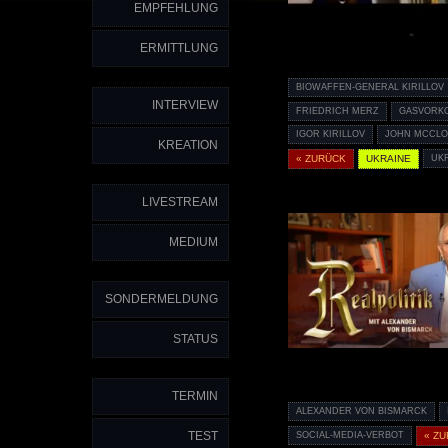
EMPFEHLUNG
ERMITTLUNG
BIOWAFFEN-GENERAL KIRILLOV
INTERVIEW
FRIEDRICH MERZ
GASVORK
IGOR KIRILLOV
JOHN MCCLO
KREATION
« ZURÜCK
UKRAINE
UK
LIVESTREAM
MEDIUM
SONDERMELDUNG
STATUS
TERMIN
ALEXANDER VON BISMARCK
TEST
SOCIAL-MEDIA-VERBOT
« Z