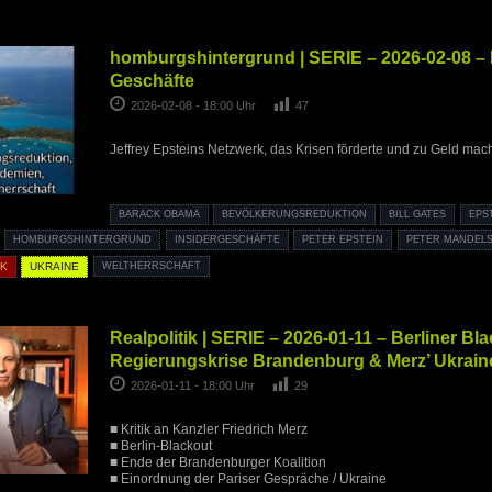
homburgshintergrund | SERIE – 2026-02-08 – 
Geschäfte
2026-02-08 - 18:00 Uhr
47
Jeffrey Epsteins Netzwerk, das Krisen förderte und zu Geld mac
BARACK OBAMA
BEVÖLKERUNGSREDUKTION
BILL GATES
EPS
HOMBURGSHINTERGRUND
INSIDERGESCHÄFTE
PETER EPSTEIN
PETER MANDEL
CK
UKRAINE
WELTHERRSCHAFT
Realpolitik | SERIE – 2026-01-11 – Berliner Bla
Regierungskrise Brandenburg & Merz’ Ukrain
2026-01-11 - 18:00 Uhr
29
■ Kritik an Kanzler Friedrich Merz
■ Berlin-Blackout
■ Ende der Brandenburger Koalition
■ Einordnung der Pariser Gespräche / Ukraine