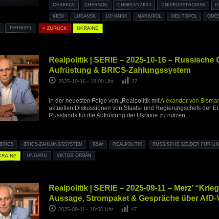
CHARKIW
CHERSON
CHMELNYZKYJ
DNIPROPETROWSK
D
KIEW
LUGANSK
LUHANSK
MARIUPOL
MELITOPOL
ODE
TERNOPIL
« ZURÜCK
UKRAINE
Realpolitik | SERIE – 2025-10-16 – Russische 
Aufrüstung & BRICS-Zahlungssystem
2025-10-16 - 18:00 Uhr
27
In der neuesten Folge von „Realpolitik mit
Alexander von Bismar
aktuellen Diskussionen von Staats- und Regierungschefs der EU
Russlands für die Aufrüstung der Ukraine zu nutzen.
BRICS
BRICS-ZAHLUNGSSYSTEM
BSW
REALPOLITIK
RUSSISCHE GELDER FÜR U
KRAINE
UNGARN
VIKTOR ORBÁN
Realpolitik | SERIE – 2025-09-11 – Merz’ “Krie
Aussage, Strompaket & Gespräche über AfD-
2025-09-11 - 18:00 Uhr
47