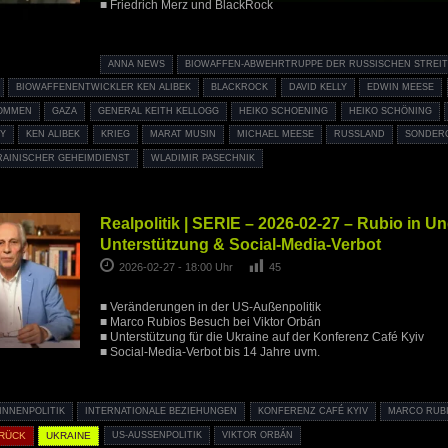
■ Friedrich Merz und BlackRock
ANNA NEWS
BIOWAFFEN-ABWEHRTRUPPE DER RUSSISCHEN STREI
BIOWAFFENENTWICKLER KEN ALIBEK
BLACKROCK
DAVID KELLY
EDWIN MEESE
OMMEN
GAZA
GENERAL KEITH KELLOGG
HEIKO SCHOENING
HEIKO SCHÖNING
Y
KEN ALIBEK
KRIEG
MARAT MUSIN
MICHAEL MEESE
RUSSLAND
SONDERO
RAINISCHER GEHEIMDIENST
WLADIMIR PASECHNIK
Realpolitik | SERIE – 2026-02-27 – Rubio in Un
Unterstützung & Social-Media-Verbot
2026-02-27 - 18:00 Uhr
45
■ Veränderungen in der US-Außenpolitik
■ Marco Rubios Besuch bei Viktor Orbán
■ Unterstützung für die Ukraine auf der Konferenz Café Kyiv
■ Social-Media-Verbot bis 14 Jahre uvm.
INNENPOLITIK
INTERNATIONALE BEZIEHUNGEN
KONFERENZ CAFÉ KYIV
MARCO RUB
URÜCK
UKRAINE
US-AUSSENPOLITIK
VIKTOR ORBÁN