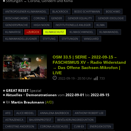
■ Stiftungen → Corona, Gendern und Klima
ANTROPOGENER KLIMAWANDEL
BLACKROCK
BODO SCHIFFMANN
BOSCHIMO
BOSCHIMO-NEWS
CORONA
GENDER
GENDER EQUALITY
GENDER IDEOLOGIE
GENDERSPRACHE
HIGH NOON
INSTITUTIONELLE ANLEGER
KLIMA
KLIMAKRISE
« ZURÜCK
KLIMASCHUTZ
KLIMASCHWINDEL
KLIMAWANDEL
KLIMAWANDELLEUGNER
STIFTUNG
STIFTUNGEN
VANGUARD
OSM 33.5 | SERIE – 2022-09-15 –
FASCHISMUS XV – Radio Widerstand
→ Das Offene Sachsen-Mikrofon |
LIVE
2022-09-19 - 20:50 Uhr
733
■
GREAT RESET
Spezial
■
Aktuelles
+
Demonstrationen
vom
2022-09-01
bis
2022-09-15
■ RA
Martin Braukmann
(
AfD
)
AFD
ALICE WEIDEL
ANNALENA BAERBOCK
ANTHONY ROBERT LEE
ASTRAZENECA
BAUERNPROTEST
BEVÖLKERUNGSREDUKTION
CHRISTINE ANDERSON
CORONA-AUSSCHUSS
CUM-EX
ENERGIEKOSTEN