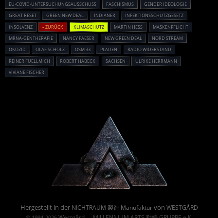
EU-COVID-UNTERSUCHUNGSAUSSCHUSS
FASCHISMUS
GENDER IDEOLOGIE
GREAT RESET
GREEN NEW DEAL
INDIANER
INFEKTIONSSCHUTZGESETZ
INSOLVENZ
« ZURÜCK
KLIMASCHUTZ
MARTIN HESS
MASKENPFLICHT
MRNA-GENTHERAPIE
NANCY FAESER
NEW GREEN DEAL
NORD STREAM
ÖKOZID
OLAF SCHOLZ
OSM 33
PLAUEN
RADIO WIDERSTAND
REINER FUELLMICH
ROBERT HABECK
SACHSEN
ULRIKE HERRMANN
VIVIANE FISCHER
Powered By :
Hergestellt in der
von
NICHTRAUM 製造 Manufaktur
WESTGÅRD
Westgård
MILLENNIUM ARTS 勤続 GRUPPE e.K.
© 1994-2026
→