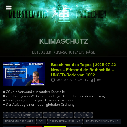
KLIMASCHUTZ
LISTE ALLER "KLIMASCHUTZ" EINTRÄGE
Boschimo des Tages | 2025-07-22 –
News – Edmond de Rothschild –
UNCED-Rede von 1992
2025-07-22 - 15:41 Uhr
106
■ CO₂ als Vorwand zur totalen Kontrolle
■ Zerstörung von Wirtschaft und Eigentum – Deindustrialisierung
■ Enteignung durch angeblichen Klimaschutz
■ Der Aufstieg einer neuen globalen Ordnung
ALLES AUSSER MAINSTREAM
BODO SCHIFFMANN
BOSCHIMO
BOSCHIMO DES TAGES
CO2
DEINDUSTRIALISIERUNG
EDMOND DE ROTHSCHILD