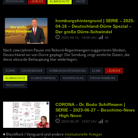
ENTEIGNUNG
« ZURÜCK
KLIMASCHUTZ
UNCED
homburgshintergrund | SERIE – 2025-
04-16 – Deutschland-Dürre Spezial –
Der große Dürre-Schwindel
2025-04-16 - 18:00 Uhr
48
Nach zwei Jahren Pause mit Rekord-Regenmengen suggerieren Medien,
Deutschland sei von Dürre geplagt. Die Sendung zeigt amtliche Daten, die
diese absurde Behauptung klar widerlegen.
DÜRRE
GRUNDWASSER
HOMBURGSHINTERGRUND
KLIMA
« ZURÜCK
KLIMASCHUTZ
KLIMASCHWINDEL
NIEDERSCHLAG
STEFAN HOMBURG
TROCKENHEIT
CORONA – Dr. Bodo Schiffmann |
SERIE – 2023-06-27 – Boschimo-News
– High Noon
2023-06-29 - 14:07 Uhr
90
■ BlackRock / Vanguard und andere
institutionelle Anleger