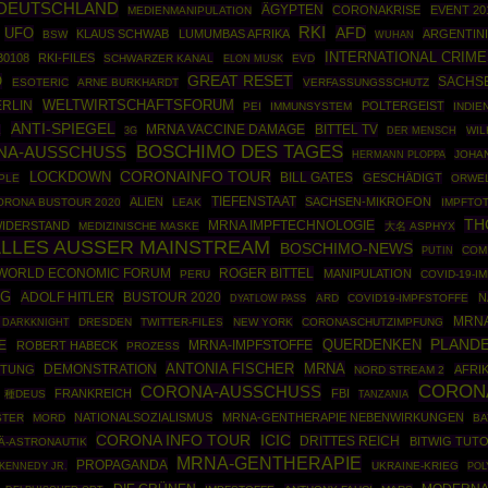
DEUTSCHLAND
ÄGYPTEN
CORONAKRISE
EVENT 20
MEDIENMANIPULATION
RKI
UFO
AFD
KLAUS SCHWAB
LUMUMBAS AFRIKA
ARGENTIN
BSW
WUHAN
INTERNATIONAL CRIME
B0108
RKI-FILES
SCHWARZER KANAL
EVD
ELON MUSK
GREAT RESET
O
SACHS
ESOTERIC
ARNE BURKHARDT
VERFASSUNGSSCHUTZ
ERLIN
WELTWIRTSCHAFTSFORUM
POLTERGEIST
PEI
IMMUNSYSTEM
INDIE
ANTI-SPIEGEL
BITTEL TV
MRNA VACCINE DAMAGE
E
WIL
3G
DER MENSCH
BOSCHIMO DES TAGES
NA-AUSSCHUSS
HERMANN PLOPPA
JOHA
CORONAINFO TOUR
LOCKDOWN
BILL GATES
GESCHÄDIGT
PLE
ORWE
ALIEN
TIEFENSTAAT
SACHSEN-MIKROFON
ORONA BUSTOUR 2020
LEAK
IMPFTO
TH
MRNA IMPFTECHNOLOGIE
IDERSTAND
MEDIZINISCHE MASKE
大名 ASPHYX
ALLES AUSSER MAINSTREAM
BOSCHIMO-NEWS
PUTIN
COM
WORLD ECONOMIC FORUM
ROGER BITTEL
MANIPULATION
PERU
COVID-19-I
RG
ADOLF HITLER
BUSTOUR 2020
N
ARD
COVID19-IMPFSTOFFE
DYATLOW PASS
MRNA
 DARKKNIGHT
DRESDEN
TWITTER-FILES
NEW YORK
CORONASCHUTZIMPFUNG
PLAND
E
MRNA-IMPFSTOFFE
QUERDENKEN
ROBERT HABECK
PROZESS
ANTONIA FISCHER
MRNA
DEMONSTRATION
ITUNG
AFRI
NORD STREAM 2
CORON
CORONA-AUSSCHUSS
FRANKREICH
FBI
種DEUS
TANZANIA
NATIONALSOZIALISMUS
MRNA-GENTHERAPIE NEBENWIRKUNGEN
STER
MORD
BA
CORONA INFO TOUR
ICIC
DRITTES REICH
BITWIG TUTO
Ä-ASTRONAUTIK
MRNA-GENTHERAPIE
PROPAGANDA
KENNEDY JR.
UKRAINE-KRIEG
POL