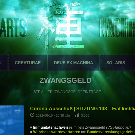
U
CREATURAE
DEUS EX MACHINA
SOLARIS
ZWANGSGELD
LISTE ALLER "ZWANGSGELD" EINTRÄGE
Corona-Ausschuß | SITZUNG 108 – Fiat Iustiti
2022-06-10 - 10:38 Uhr
3.866
■
Immunitätsnachweis
es mittels Zwangsgeld
(VG Hannover)
■
Wehrbeschwerdeverfahren
am
Bundesverwaltungsgericht 