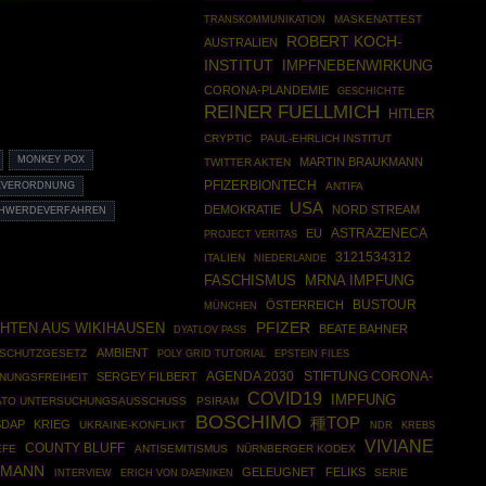
MASKENATTEST
TRANSKOMMUNIKATION
ROBERT KOCH-
AUSTRALIEN
INSTITUT
IMPFNEBENWIRKUNG
CORONA-PLANDEMIE
GESCHICHTE
REINER FUELLMICH
HITLER
CRYPTIC
PAUL-EHRLICH INSTITUT
MONKEY POX
MARTIN BRAUKMANN
TWITTER AKTEN
PFIZERBIONTECH
EVERORDNUNG
ANTIFA
USA
DEMOKRATIE
NORD STREAM
HWERDEVERFAHREN
ASTRAZENECA
EU
PROJECT VERITAS
3121534312
ITALIEN
NIEDERLANDE
MRNA IMPFUNG
FASCHISMUS
BUSTOUR
ÖSTERREICH
MÜNCHEN
HTEN AUS WIKIHAUSEN
PFIZER
BEATE BAHNER
DYATLOV PASS
AMBIENT
SSCHUTZGESETZ
POLY GRID TUTORIAL
EPSTEIN FILES
AGENDA 2030
STIFTUNG CORONA-
SERGEY FILBERT
NUNGSFREIHEIT
COVID19
IMPFUNG
ATO UNTERSUCHUNGSAUSSCHUSS
PSIRAM
BOSCHIMO
種TOP
SDAP
KRIEG
UKRAINE-KONFLIKT
NDR
KREBS
VIVIANE
COUNTY BLUFF
EFE
ANTISEMITISMUS
NÜRNBERGER KODEX
LMANN
GELEUGNET
FELIKS
SERIE
INTERVIEW
ERICH VON DAENIKEN