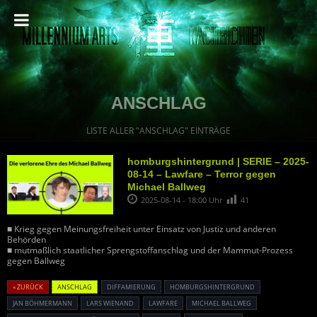
ANSCHLAG
LISTE ALLER "ANSCHLAG" EINTRÄGE
homburgshintergrund | SERIE – 2025-
08-14 – Lawfare – Terror gegen
Michael Ballweg
2025-08-14 - 18:00 Uhr
41
■ Krieg gegen Meinungsfreiheit unter Einsatz von Justiz und anderen
Behörden
■ mutmaßlich staatlicher Sprengstoffanschlag und der Mammut-Prozess
gegen Ballweg
« ZURÜCK
ANSCHLAG
DIFFAMIERUNG
HOMBURGSHINTERGRUND
JAN BÖHMERMANN
LARS WIENAND
LAWFARE
MICHAEL BALLWEG