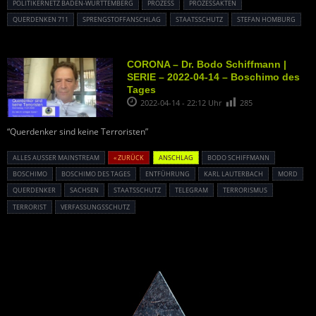
POLITIKERNETZ BADEN-WÜRTTEMBERG
PROZESS
PROZESSAKTEN
QUERDENKEN 711
SPRENGSTOFFANSCHLAG
STAATSSCHUTZ
STEFAN HOMBURG
CORONA – Dr. Bodo Schiffmann |
SERIE – 2022-04-14 – Boschimo des
Tages
2022-04-14 - 22:12 Uhr
285
“Querdenker sind keine Terroristen”
ALLES AUSSER MAINSTREAM
« ZURÜCK
ANSCHLAG
BODO SCHIFFMANN
BOSCHIMO
BOSCHIMO DES TAGES
ENTFÜHRUNG
KARL LAUTERBACH
MORD
QUERDENKER
SACHSEN
STAATSSCHUTZ
TELEGRAM
TERRORISMUS
TERRORIST
VERFASSUNGSSCHUTZ