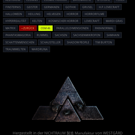
FINSTERNIS
GEISTER
GERMANEN
GOTHIK
GRUSEL
H.P. LOVECRAFT
HALLOWEEN
HEILUNG
HELVEGEN
HORROR
HORRORFILME
HYPERREALITÄT
KELTEN
KOSMISCHER HORROR
LOVECRAFT
MARDI GRAS
MATRIX
« ZURÜCK
OSM 46
PARALLELDIMENSIONEN
PARANORMAL
PHANTASMAGORIA
RUMMEL
SACHSEN
SACHSENMIKROFON
SAMHAIN
SCHATTENMENSCHEN
SCHAUSTELLER
SHADOW PEOPLE
TIM BURTON
TRAUMWELTEN
WARDRUNA
Powered By :
Hergestellt in der
von
NICHTRAUM 製造 Manufaktur
WESTGÅRD