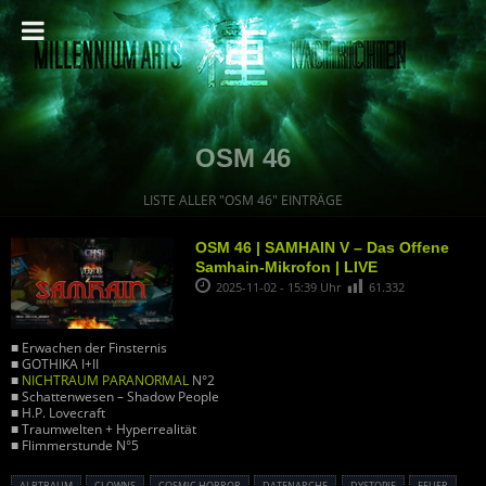
OSM 46
LISTE ALLER "OSM 46" EINTRÄGE
OSM 46 | SAMHAIN V – Das Offene
Samhain-Mikrofon | LIVE
2025-11-02 - 15:39 Uhr
61.332
■ Erwachen der Finsternis
■ GOTHIKA I+II
■
NICHTRAUM PARANORMAL
N°2
■ Schattenwesen – Shadow People
■ H.P. Lovecraft
■ Traumwelten + Hyperrealität
■ Flimmerstunde N°5
ALBTRAUM
CLOWNS
COSMIC HORROR
DATENARCHE
DYSTOPIE
FEUER