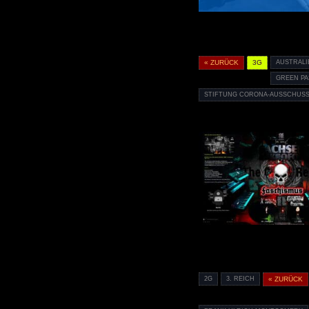
« ZURÜCK
3G
AUSTRALI
GREEN P
STIFTUNG CORONA-AUSSCHUSS
2G
3. REICH
« ZURÜCK