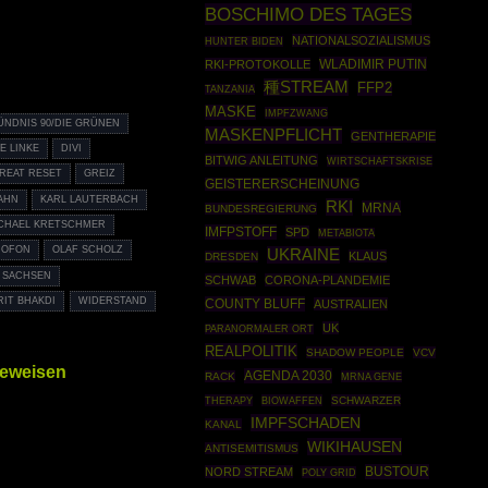
BOSCHIMO DES TAGES
NATIONALSOZIALISMUS
HUNTER BIDEN
WLADIMIR PUTIN
RKI-PROTOKOLLE
種STREAM
FFP2
TANZANIA
MASKE
IMPFZWANG
ÜNDNIS 90/DIE GRÜNEN
MASKENPFLICHT
GENTHERAPIE
IE LINKE
DIVI
BITWIG ANLEITUNG
WIRTSCHAFTSKRISE
REAT RESET
GREIZ
GEISTERERSCHEINUNG
AHN
KARL LAUTERBACH
RKI
MRNA
BUNDESREGIERUNG
CHAEL KRETSCHMER
IMFPSTOFF
SPD
METABIOTA
ROFON
OLAF SCHOLZ
UKRAINE
KLAUS
DRESDEN
I SACHSEN
SCHWAB
CORONA-PLANDEMIE
IT BHAKDI
WIDERSTAND
COUNTY BLUFF
AUSTRALIEN
UK
PARANORMALER ORT
REALPOLITIK
SHADOW PEOPLE
VCV
beweisen
AGENDA 2030
RACK
MRNA GENE
THERAPY
BIOWAFFEN
SCHWARZER
IMPFSCHADEN
KANAL
WIKIHAUSEN
ANTISEMITISMUS
BUSTOUR
NORD STREAM
POLY GRID