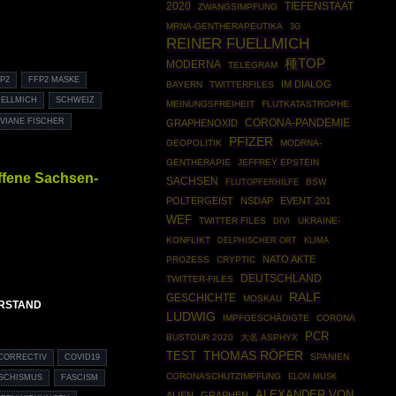
2020
TIEFENSTAAT
ZWANGSIMPFUNG
MRNA-GENTHERAPEUTIKA
3G
REINER FUELLMICH
種TOP
MODERNA
TELEGRAM
P2
FFP2 MASKE
IM DIALOG
BAYERN
TWITTERFILES
UELLMICH
SCHWEIZ
MEINUNGSFREIHEIT
FLUTKATASTROPHE
IVIANE FISCHER
CORONA-PANDEMIE
GRAPHENOXID
PFIZER
GEOPOLITIK
MODRNA-
GENTHERAPIE
JEFFREY EPSTEIN
ffene Sachsen-
SACHSEN
BSW
FLUTOPFERHILFE
POLTERGEIST
NSDAP
EVENT 201
WEF
TWITTER FILES
UKRAINE-
DIVI
KONFLIKT
DELPHISCHER ORT
KLIMA
NATO AKTE
PROZESS
CRYPTIC
DEUTSCHLAND
TWITTER-FILES
RALF
GESCHICHTE
MOSKAU
RSTAND
LUDWIG
IMPFGESCHÄDIGTE
CORONA
PCR
BUSTOUR 2020
大名 ASPHYX
THOMAS RÖPER
TEST
SPANIEN
CORRECTIV
COVID19
CORONASCHUTZIMPFUNG
ELON MUSK
SCHISMUS
FASCISM
ALEXANDER VON
ALIEN
GRAPHEN