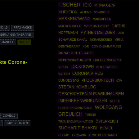
FISCHER
ICIC
MRNA GEN-
INJEKTION
ALIENS
SYMBOLS
MASKENZWANG
WIKIMEDIA
JUSTUS
MULDENTALER
MARKUS HAINTZ
ID-19
FFP2-MASKE
MYTHEN METZGER
HOFFMANN
DER
ODRNA-GENTHERAPIE
SCHWARZE KANAL
UKRAINEKRIEG
MRNA-
FMANGEL
種TOP
GENTHERAPY
COVID-19-IMPFUNG
NDR
MRNA-GENTHERAPIE
NEBENWIRKUNGEN
QUERDENKEN 711
kte Corona-
LOCKDOWN
VIRUS
ALICE WEIDEL
CORONA VIRUS
GLITCH
PFIZERBIONTECH
BUNDESTAG
CIA
STEFAN HOMBURG
GESCHICHTEN AUS WIKIHAUSEN
IMPFNEBENWIRKUNGEN
WORLD
WOLFGANG
HEALTH ORGANIZATION
GREULICH
TÜRKEI
COVID19
ÖSTERREICH
TRANSKOMMUNIKATION
T
IMPFSCHADEN
SUCHARIT BHAKDI
ISRAEL
COSMO
X7Q5A96
ARNE BURKHARDT