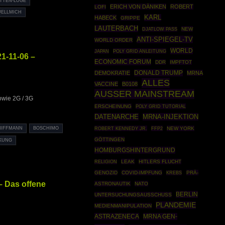
ETTEN-LÜGE
ERICH VON DÄNIKEN
ROBERT
LOFI
UELLMICH
KARL
HABECK
GRIPPE
LAUTERBACH
NEW
DJATLOW PASS
ANTI-SPIEGEL-TV
WORLD ORDER
WORLD
POLY GRID ANLEITUNG
JAPAN
1-11-06 –
ECONOMIC FORUM
DDR
IMPFTOT
DONALD TRUMP
DEMOKRATIE
MRNA
ALLES
VACCINE
B0108
AUSSER MAINSTREAM
owie 2G / 3G
ERSCHEINUNG
POLY GRID TUTORIAL
DATENARCHE
MRNA-INJEKTION
ROBERT KENNEDY JR.
FFP2
NEW YORK
HIFFMANN
BOSCHIMO
GÖTTINGEN
KUNG
HOMBURGSHINTERGRUND
LEAK
HITLERS FLUCHT
RELIGION
GENOZID
COVID-IMPFUNG
PRÄ-
KREBS
 Das offene
ASTRONAUTIK
NATO
BERLIN
UNTERSUCHUNGSAUSSCHUSS
PLANDEMIE
MEDIENMANIPULATION
ASTRAZENECA
MRNA GEN-