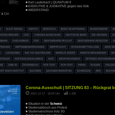
■ Karl Lauterbach | QUANTUM 9
■ EXEKUTIVE & JUDIKATIVE gegen das Volk
■ WIDERSTAND
T & CH
D
ALICE WEIDEL
ASPHYX
BIONTECH
BODO SCHIFFMANN
BUNDESWEHR
B
RSTEN BREUER
CDU
CORONA-AUSSCHUSS
DEUTSCHE BAHN
DIE GRÜNEN
D
SBAHN
FASCHISMUS
FDP
GENTHERAPIE-PFLICHT
GENTHERAPIE-REGISTER
G
WIRKUNG
IMPFNEBENWIRKUNGEN
IMPFPFLICHT
INTENSIVBETTEN-LÜGE
JENS SP
N
LOCKDOWN
MAI THI NGUYEN-KIM
MARKUS SÖDER
MARTIN BRAUKMANN
MI
ENTALER
NATIONALSOZIALISMUS
NAZI
NEOFASCHISMUS
OFFENES SACHSENMIK
ISE
OSM 20
ÖSTERREICH
PCR TEST
PCR-TEST
PIRNA
PLAUEN
POLIZE
ERT KOCH-INSTITUT
SACHSEN
SACHSEN-MIKROFON
SCHMÖLEN
SPD
SUCHAR
Corona-Ausschuß | SITZUNG 83 – Rückgrat 
2021-12-17 - 18:53 Uhr
1.336
■ Situation in der
Schweiz
■ Studienabbruch aus Protest
■ Studienabschluss trotz 3G