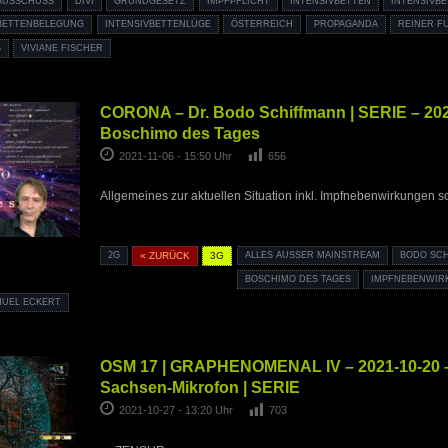
AUSSCHUSS
DIVI
GRUNDGESETZ
IMPFPFLICHT
INTENSIVBETTEN
INTENSIVB
VBETTENBELEGUNG
INTENSIVBETTENLÜGE
ÖSTERREICH
PROPAGANDA
REINER F
VIVIANE FISCHER
CORONA – Dr. Bodo Schiffmann | SERIE – 202
Boschimo des Tages
2021-11-06 - 15:50 Uhr
656
Allgemeines zur aktuellen Situation inkl. Impfnebenwirkungen s
2G
« ZURÜCK
3G
ALLES AUSSER MAINSTREAM
BODO SC
BOSCHIMO DES TAGES
IMPFNEBENWIR
MUEL ECKERT
OSM 17 | GRAPHENOMENAL IV – 2021-10-20 –
Sachsen-Mikrofon | SERIE
2021-10-27 - 13:20 Uhr
703