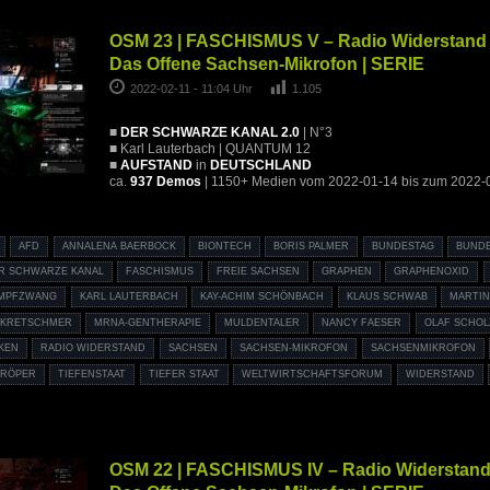
OSM 23 | FASCHISMUS V – Radio Widerstand 
Das Offene Sachsen-Mikrofon | SERIE
2022-02-11 - 11:04 Uhr
1.105
■
DER SCHWARZE KANAL 2.0
| N°3
■ Karl Lauterbach | QUANTUM 12
■
AUFSTAND
in
DEUTSCHLAND
ca.
937 Demos
| 1150+ Medien vom 2022-01-14 bis zum 2022-
AFD
ANNALENA BAERBOCK
BIONTECH
BORIS PALMER
BUNDESTAG
BUND
R SCHWARZE KANAL
FASCHISMUS
FREIE SACHSEN
GRAPHEN
GRAPHENOXID
IMPFZWANG
KARL LAUTERBACH
KAY-ACHIM SCHÖNBACH
KLAUS SCHWAB
MARTI
 KRETSCHMER
MRNA-GENTHERAPIE
MULDENTALER
NANCY FAESER
OLAF SCHOL
KEN
RADIO WIDERSTAND
SACHSEN
SACHSEN-MIKROFON
SACHSENMIKROFON
 RÖPER
TIEFENSTAAT
TIEFER STAAT
WELTWIRTSCHAFTSFORUM
WIDERSTAND
OSM 22 | FASCHISMUS IV – Radio Widerstand