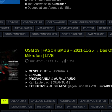
■ Schulkinder ohne Maske
■ Impf-Ausweise in
Australien
■ Depopulations-Agenda der Elite
EN
CORONA
CORONA CRISIS
CORONAKRISE
DIGITAL GREEN CERTIFICATE
FF
ASSPORT
IMPF-AUSWEIS
IMPFAUSWEIS
MASKENPFLICHT
PROTEST
REINER F
STUDIENABBRUCH
STUDIENABSCHLUSS
STUDY DROPOUT
SWITZERLAND
V
OSM 19 | FASCHISMUS – 2021-11-25 → Das O
Mikrofon | LIVE
2021-12-01 - 14:29 Uhr
1.531
►
GESCHICHTE
– Faschismus
►
ZENSUR
►
PROPAGANDA
&
AUFKLÄRUNG
► Karl Lauterbach | QUANTUM 8
►
EXEKUTIVE & JUDIKATIVE
gegen | und das VOLK im
WIDE
3G
ALENA BUYX
ANGELA SPELSBERG
AUSTRALIEN
BEATRIX VON STORCH
DEMONSTRATION
DIE GRÜNEN
DIVI
DRITTES REICH
FACEBOOK
FA