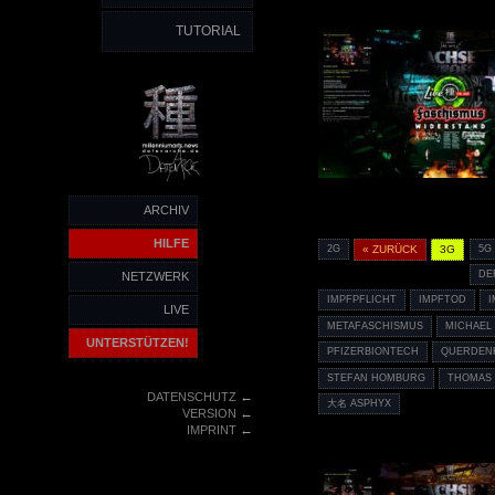
TUTORIAL
ARCHIV
HILFE
2G
« ZURÜCK
3G
5G
DE
NETZWERK
IMPFPFLICHT
IMPFTOD
LIVE
METAFASCHISMUS
MICHAEL
UNTERSTÜTZEN!
PFIZERBIONTECH
QUERDEN
STEFAN HOMBURG
THOMAS
←
DATENSCHUTZ
大名 ASPHYX
←
VERSION
←
IMPRINT