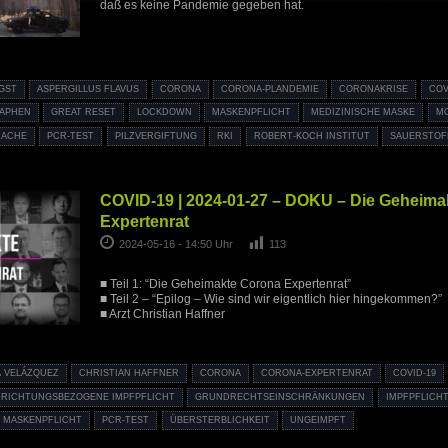
daß es keine Pandemie gegeben hat.
GST
ASPERGILLUS FLAVUS
CORONA
CORONA-PLANDEMIE
CORONAKRISE
COV
APHEN
GREAT RESET
LOCKDOWN
MASKENPFLICHT
MEDIZINISCHE MASKE
M
MACHE
PCR-TEST
PILZVERGIFTUNG
RKI
ROBERT-KOCH INSTITUT
SAUERSTOF
COVID-19 | 2024-01-27 – DOKU – Die Geheima
Expertenrat
2024-05-16 - 14:50 Uhr
113
■ Teil 1: “Die Geheimakte Corona Expertenrat”
■ Teil 2 – “Epilog – Wie sind wir eigentlich hier hingekommen?”
■ Arzt Christian Haffner
A VELÁZQUEZ
CHRISTIAN HAFFNER
CORONA
CORONA-EXPERTENRAT
COVID-19
NRICHTUNGSBEZOGENE IMPFPFLICHT
GRUNDRECHTSEINSCHRÄNKUNGEN
IMPFPFLICH
MASKENPFLICHT
PCR-TEST
ÜBERSTERBLICHKEIT
UNGEIMPFT