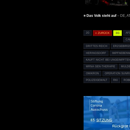
■
Das Volk steht auf
– DE, A
2G
« ZURÜCK
3G
AF
CA
DRITTES REICH
ERZGEBIRG
HERINGSDORF
IMPFNEBEN
KAUFT NICHT BEI UNGEIMPFTE
MRNA GEN-THERAPIE
MULD
OMIKRON
OPERATION SUNR
POLIZEIGEWALT
RKI
ROB