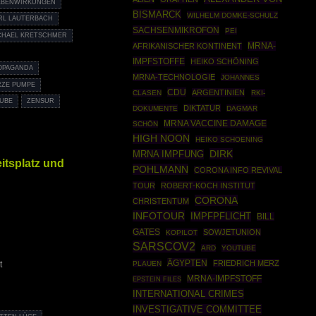
EBENWIRKUNGEN
BISMARCK
WILHELM DOMKE-SCHULZ
RL LAUTERBACH
SACHSENMIKROFON
PEI
CHAEL KRETSCHMER
MRNA-
AFRIKANISCHER KONTINENT
IMPFSTOFFE
HEIKO SCHÖNING
OPAGANDA
MRNA-TECHNOLOGIE
JOHANNES
ZE PUMPE
CDU
ARGENTINIEN
CLASEN
RKI-
UBE
ZENSUR
DIKTATUR
DOKUMENTE
DAGMAR
MRNA VACCINE DAMAGE
SCHÖN
HIGH NOON
HEIKO SCHOENING
DIRK
MRNA IMPFUNG
tsplatz und
POHLMANN
CORONA INFO REVIVAL
TOUR
ROBERT-KOCH INSTITUT
CORONA
CHRISTENTUM
INFOTOUR
IMPFPFLICHT
BILL
GATES
SOWJETUNION
KOPILOT
SARSCOV2
ARD
YOUTUBE
ÄGYPTEN
FRIEDRICH MERZ
t
PLAUEN
MRNA-IMPFSTOFF
EPSTEIN FILES
INTERNATIONAL CRIMES
INVESTIGATIVE COMMITTEE