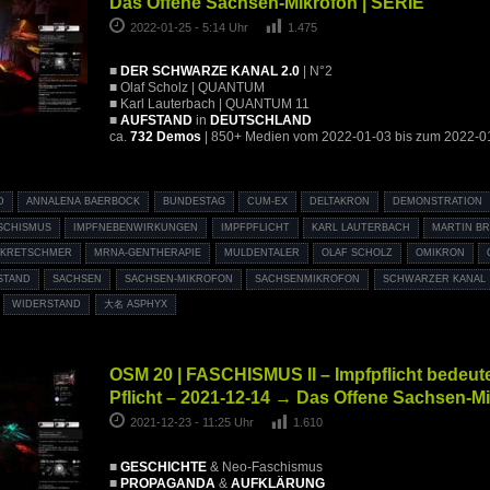
Das Offene Sachsen-Mikrofon | SERIE
2022-01-25 - 5:14 Uhr
1.475
■
DER SCHWARZE KANAL 2.0
| N°2
■ Olaf Scholz | QUANTUM
■ Karl Lauterbach | QUANTUM 11
■
AUFSTAND
in
DEUTSCHLAND
ca.
732 Demos
| 850+ Medien vom 2022-01-03 bis zum 2022-0
D
ANNALENA BAERBOCK
BUNDESTAG
CUM-EX
DELTAKRON
DEMONSTRATION
SCHISMUS
IMPFNEBENWIRKUNGEN
IMPFPFLICHT
KARL LAUTERBACH
MARTIN B
 KRETSCHMER
MRNA-GENTHERAPIE
MULDENTALER
OLAF SCHOLZ
OMIKRON
STAND
SACHSEN
SACHSEN-MIKROFON
SACHSENMIKROFON
SCHWARZER KANAL
WIDERSTAND
大名 ASPHYX
OSM 20 | FASCHISMUS II – Impfpflicht bedeute
Pflicht – 2021-12-14 → Das Offene Sachsen-Mi
2021-12-23 - 11:25 Uhr
1.610
■
GESCHICHTE
& Neo-Faschismus
■
PROPAGANDA
&
AUFKLÄRUNG