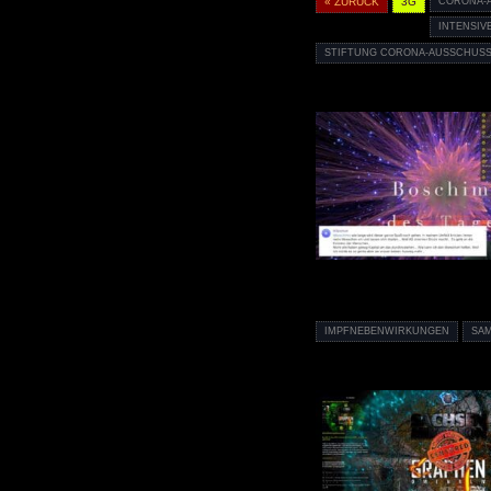
« ZURÜCK
3G
CORONA-
INTENSI
STIFTUNG CORONA-AUSSCHUSS
IMPFNEBENWIRKUNGEN
SA