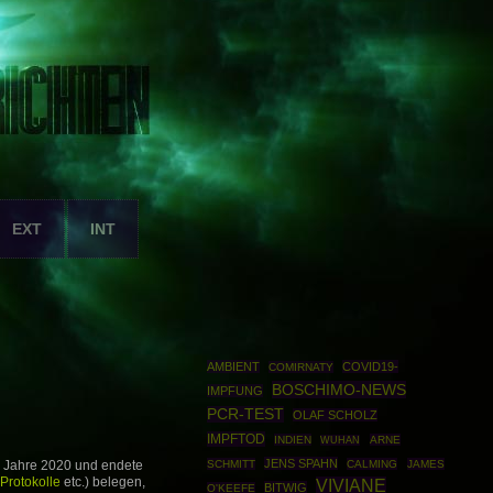
EXT
INT
AMBIENT
COVID19-
COMIRNATY
BOSCHIMO-NEWS
IMPFUNG
PCR-TEST
OLAF SCHOLZ
IMPFTOD
INDIEN
ARNE
WUHAN
JENS SPAHN
SCHMITT
CALMING
JAMES
m Jahre 2020 und endete
Protokolle
etc.) belegen,
VIVIANE
BITWIG
O'KEEFE