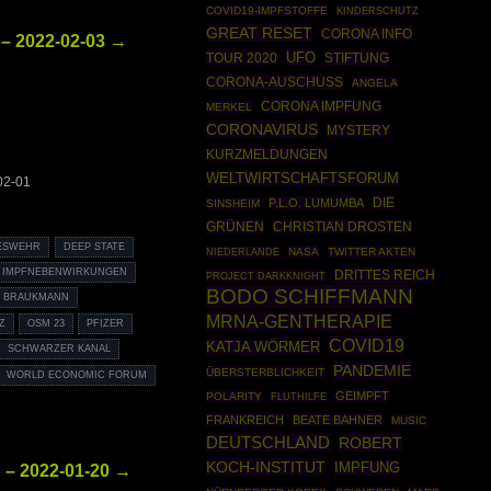
COVID19-IMPFSTOFFE
KINDERSCHUTZ
GREAT RESET
CORONA INFO
– 2022-02-03 →
UFO
TOUR 2020
STIFTUNG
CORONA-AUSCHUSS
ANGELA
CORONA IMPFUNG
MERKEL
CORONAVIRUS
MYSTERY
KURZMELDUNGEN
WELTWIRTSCHAFTSFORUM
02-01
DIE
P.L.O. LUMUMBA
SINSHEIM
GRÜNEN
CHRISTIAN DROSTEN
ESWEHR
DEEP STATE
NASA
TWITTER AKTEN
NIEDERLANDE
IMPFNEBENWIRKUNGEN
DRITTES REICH
PROJECT DARKKNIGHT
BODO SCHIFFMANN
N BRAUKMANN
MRNA-GENTHERAPIE
Z
OSM 23
PFIZER
COVID19
KATJA WÖRMER
SCHWARZER KANAL
PANDEMIE
ÜBERSTERBLICHKEIT
WORLD ECONOMIC FORUM
GEIMPFT
POLARITY
FLUTHILFE
FRANKREICH
BEATE BAHNER
MUSIC
DEUTSCHLAND
ROBERT
KOCH-INSTITUT
IMPFUNG
 – 2022-01-20 →