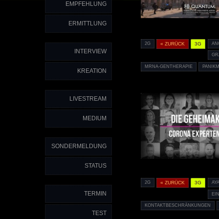
EMPFEHLUNG
ERMITTLUNG
2G
« ZURÜCK
3G
AN
INTERVIEW
GR
MRNA-GENTHERAPIE
PANIK
KREATION
LIVESTREAM
MEDIUM
SONDERMELDUNG
STATUS
2G
« ZURÜCK
3G
AY
TERMIN
EI
KONTAKTBESCHRÄNKUNGEN
TEST