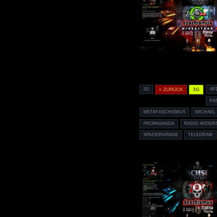
2G
« ZURÜCK
3G
AF
FA
METAFASCHISMUS
MICHAEL
PROPAGANDA
RADIO WIDER
SPAZIERGÄNGE
TELEGRAM