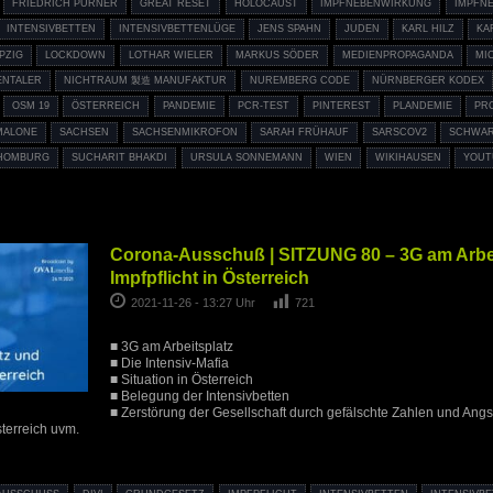
FRIEDRICH PÜRNER
GREAT RESET
HOLOCAUST
IMPFNEBENWIRKUNG
IMPFN
INTENSIVBETTEN
INTENSIVBETTENLÜGE
JENS SPAHN
JUDEN
KARL HILZ
KA
IPZIG
LOCKDOWN
LOTHAR WIELER
MARKUS SÖDER
MEDIENPROPAGANDA
MI
ENTALER
NICHTRAUM 製造 MANUFAKTUR
NUREMBERG CODE
NÜRNBERGER KODEX
OSM 19
ÖSTERREICH
PANDEMIE
PCR-TEST
PINTEREST
PLANDEMIE
PR
MALONE
SACHSEN
SACHSENMIKROFON
SARAH FRÜHAUF
SARSCOV2
SCHWAR
 HOMBURG
SUCHARIT BHAKDI
URSULA SONNEMANN
WIEN
WIKIHAUSEN
YOUT
Corona-Ausschuß | SITZUNG 80 – 3G am Arbei
Impfpflicht in Österreich
2021-11-26 - 13:27 Uhr
721
■ 3G am Arbeitsplatz
■ Die Intensiv-Mafia
■ Situation in Österreich
■ Belegung der Intensivbetten
■ Zerstörung der Gesellschaft durch gefälschte Zahlen und Angs
terreich uvm.