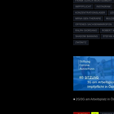
FRANK ULRICH MONTGOMERY
IMPFPFLICHT
INSTAGRAM
KONZENTRATIONSLAGER
LE
MRNA GEN-THERAPIE
MULD
OFFENES SACHSENMIKROFON
RALPH GIORDANO
ROBERT 
SHADOW BANNING
STEFAN
ZWÖNITZ
■ 2G/3G am Arbeitsplatz in Ös