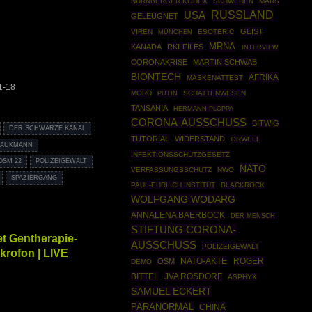
NÜRNBERGER KODEX
SCHWEDEN
MARS
USA
RUSSLAND
GELEUGNET
GEIST
VIREN
MÜNCHEN
ESOTERIC
MRNA
KANADA
RKI-FILES
INTERVIEW
CORONAKRISE
MARTIN SCHWAB
BIONTECH
AFRIKA
MASKENATTEST
1-18
MORD
PUTIN
SCHATTENWESEN
TANSANIA
HERMANN PLOPPA
CORONA-AUSSCHUSS
BITWIG
DER SCHWARZE KANAL
TUTORIAL
WIDERSTAND
ORWELL
RAUKMANN
INFEKTIONSSCHUTZGESETZ
OSM 22
POLIZEIGEWALT
NATO
VERFASSUNGSSCHUTZ
NWO
SPAZIERGANG
PAUL-EHRLICH INSTITUT
BLACKROCK
WOLFGANG WODARG
ANNALENA BAERBOCK
DER MENSCH
STIFTUNG CORONA-
t Gentherapie-
AUSSCHUSS
POLIZEIGEWALT
krofon | LIVE
NATO-AKTE
ROGER
OSM
DEMO
BITTEL
JVA ROSDORF
ASPHYX
SAMUEL ECKERT
PARANORMAL
CHINA