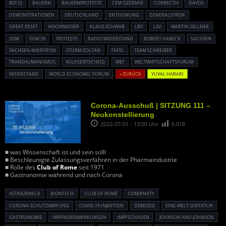
B0115
BAUERN
BAUERNPROTESTE
CEM ÖZDEMIR
CORRECTIV
DAVOS
DEMONSTRATIONEN
DEUTSCHLAND
ENTEIGNUNG
GENERALSTREIK
GREAT RESET
HOCHWASSER
KLAUS SCHWAB
LBV
LSV
MARTIN SELLNER
OSM
OSM 39
PROTESTE
RADIO WIDERSTAND
ROBERT HABECK
SACHSEN
SACHSEN-MIKROFON
STURM ZOLTAN
TAFEL
TEAM SCHREIBER
TRANSHUMANISMUS
VOLKSENTSCHEID
WEF
WELTWIRTSCHAFTSFORUM
WIDERSTAND
WORLD ECONOMIC FORUM
« ZURÜCK
YUVAL HARARI
Corona-Ausschuß | SITZUNG 111 –
Neukonstellierung
2022-07-01 - 13:00 Uhr
6.018
■ was Wissenschaft ist und sein solll
■ Beschleunigte Zulassungsverfahren in der Pharmaindustrie
■ Rolle des
Club of Rome
seit 1971
■ Gastronomie während und nach Corona
ASTRAZENECA
BIONTECH
CLUB OF ROME
COMIRNATY
CORONA-SCHUTZIMPFUNG
COVID-19 INJEKTION
DEMOZID
EINE-WELT-DIKTATUR
GASTRONOMIE
IMPFNEBENWIRKUNGEN
IMPFSCHADEN
JOHNSON AND JOHNSON