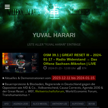
YUVAL HARARI
LISTE ALLER "YUVAL HARARI" EINTRÄGE
OSM 39.1 | GREAT RESET III – 2024-
01-17 – Radio Widerstand → Das
Offene Sachsen-Mikrofon | LIVE
2024-01-23 - 12:00 Uhr
874
■ Aktuelles & Demonstrationen vom
2023-12-11 bis 2024-01-15
■ Bauernproteste & Blockaden, Regierende in Deutschland gegen die
Opposition wie AfD & Co. , Volksentscheid, Causa Correctiv, Agenda 2030 &
der Great Reset → WEF,
Weltwirtschaftsforum
, World Economic Forum,
Transhumanismus +
AFD
AGENDA 2030
ALICE WEIDEL
ANTHONY LEE
AUFSTAND
B0108