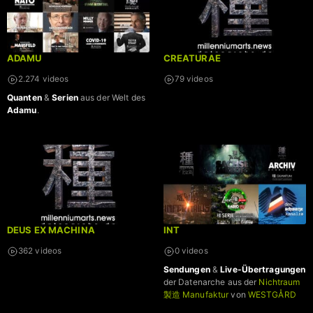
ADAMU
CREATURAE
2.274 videos
79 videos
Quanten
&
Serien
aus der Welt des
Adamu
.
DEUS EX MACHINA
INT
362 videos
0 videos
Sendungen
&
Live-Übertragungen
der Datenarche aus der
Nichtraum
製造 Manufaktur
von
WESTGÅRD