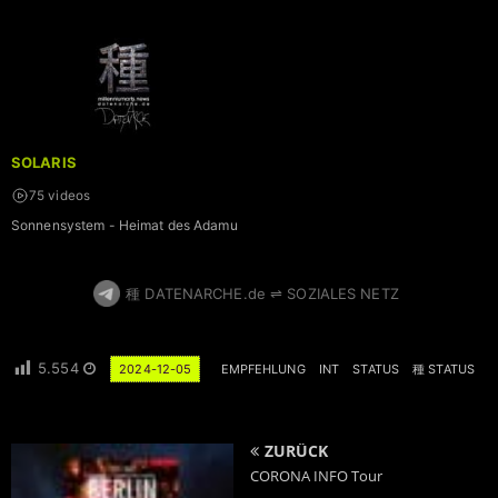
SOLARIS
75 videos
Sonnensystem - Heimat des Adamu
種 DATENARCHE.de ⇌ SOZIALES NETZ
5.554
2024-12-05
EMPFEHLUNG
INT
STATUS
種 STATUS
ZURÜCK
CORONA INFO Tour