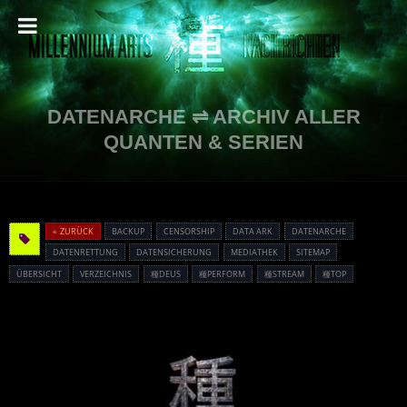
DATENARCHE ⇌ ARCHIV ALLER
QUANTEN & SERIEN
« ZURÜCK
BACKUP
CENSORSHIP
DATA ARK
DATENARCHE
DATENRETTUNG
DATENSICHERUNG
MEDIATHEK
SITEMAP
ÜBERSICHT
VERZEICHNIS
種DEUS
種PERFORM
種STREAM
種TOP