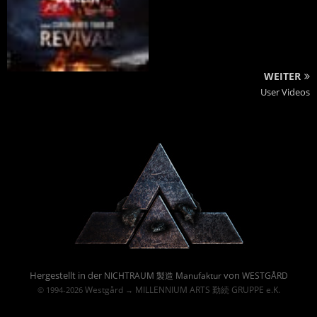
WEITER
User Videos
Powered By :
Hergestellt in der
von
NICHTRAUM 製造 Manufaktur
WESTGÅRD
Westgård
MILLENNIUM ARTS 勤続 GRUPPE e.K.
© 1994-2026
→