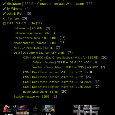
Wikihausen | SERIE – Geschichten aus Wikihausen
(122)
Willy Wimmer
(4)
Wladimir Putin
(5)
X | Twitter
(20)
種 DATENARCHE.de
(112)
(9)
Datenarche | AD REM
(1)
Datenarche Archivschnitte
(17)
Der Schwarze Kanal 2.0 | SERIE
(16)
Nachrichten 種 Podcast | SERIE
(7)
NEBULA INFERNALIS | SERIE
(77)
OSM | Das Offene Sachsen-Mikrofon
(20)
OSM | AD HOC – Das Offene Sachsen-Mikrofon | SERIE
(3)
Defensiv Modus | SERIE ← OSM | AD HOC
(7)
Irrenhaus Deutschland | SERIE ← OSM | AD HOC
(20)
OSM | Das Offene Sachsen-Mikrofon | 2021
(24)
OSM | Das Offene Sachsen-Mikrofon | 2022
(12)
OSM | Das Offene Sachsen-Mikrofon | 2023-2024
(21)
OSM | Das Offene Sachsen-Mikrofon | 2025-2026
(20)
Radio Widerstand | SERIE
(2)
Soziale Hetzwerke | SERIE