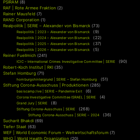
PSIRAM
(8)
RAF | Rote Armee Fraktion
(2)
Rainer Mausfeld
(7)
RAND Corporation
(1)
Realpolitik | SERIE – Alexander von Bismarck
(73)
(9)
Realpolitik | 2023 – Alexander von Bismarck
(22)
Realpolitik | 2024 – Alexander von Bismarck
(37)
Realpolitik | 2025 – Alexander von Bismarck
(5)
Realpolitik | 2026 – Alexander von Bismarck
Reiner Fuellmich
(241)
(90)
ICIC – International Crimes Investigative Committee | SERIE
Robert-Koch Institut | RKI
(35)
Stefan Homburg
(71)
(51)
homburgshintergrund | SERIE – Stefan Homburg
Stiftung Corona-Ausschuss | Produktionen
(285)
(6)
basiscamp.live | SERIE – Pandemie Exit
(4)
Corona Investigative Committee ISRAEL | SERIE
(8)
Grand Jury | SERIE
(268)
Stiftung Corona-Ausschuss | SERIE
(36)
Stiftung Corona-Ausschuss | SERIE – 2024
Sucharit Bhakdi
(69)
Tiefer Staat
(63)
WEF | World Economic Forum – Weltwirtschaftsforum
(7)
WHO | World Health Organization
(20)