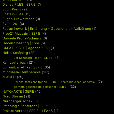
Disney FILES | SERIE
(7)
Egon Krenz
(2)
Epstein Files
(15)
Eugen Drewermann
(3)
Event 201
(6)
Fabian Kowallik | Ernährung – Gesundheit – Aufklärung
(1)
Free21 Magazin | SERIE
(4)
Gabriele Krone-Schmalz
(3)
Geoengineering | Erde
(5)
GREAT RESET | Agenda 2030
(31)
Heiko Schöning
(29)
(9)
Der Schöning Report | SERIE
Karl Lauterbach
(21)
Lumumbas Afrika | SERIE
(35)
m(od)RNA-Gentherapie
(117)
MWGFD
(39)
(7)
Corona: facts and fiction | SERIE – Anatomie einer Pandemie
(32)
geimpft, geschädigt, geleugnet | SERIE
NATO-AKTE | SERIE
(46)
Nord Stream
(21)
Nürnberger Kodex
(5)
Pathologie Konferenz | SERIE
(13)
Project Veritas | SERIE – LEAKS
(12)