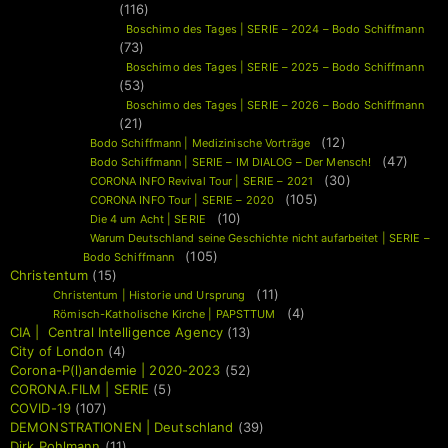
(116)
Boschimo des Tages | SERIE – 2024 – Bodo Schiffmann
(73)
Boschimo des Tages | SERIE – 2025 – Bodo Schiffmann
(53)
Boschimo des Tages | SERIE – 2026 – Bodo Schiffmann
(21)
(12)
Bodo Schiffmann | Medizinische Vorträge
(47)
Bodo Schiffmann | SERIE – IM DIALOG – Der Mensch!
(30)
CORONA INFO Revival Tour | SERIE – 2021
(105)
CORONA INFO Tour | SERIE – 2020
(10)
Die 4 um Acht | SERIE
Warum Deutschland seine Geschichte nicht aufarbeitet | SERIE –
(105)
Bodo Schiffmann
Christentum
(15)
(11)
Christentum | Historie und Ursprung
(4)
Römisch-Katholische Kirche | PAPSTTUM
CIA | Central Intelligence Agency
(13)
City of London
(4)
Corona-P(l)andemie | 2020-2023
(52)
CORONA.FILM | SERIE
(5)
COVID-19
(107)
DEMONSTRATIONEN | Deutschland
(39)
Dirk Pohlmann
(11)