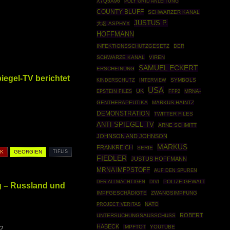
X7Q5A96
POLY GRID ANLEITUNG
COUNTY BLUFF
SCHWARZER KANAL
JUSTUS P.
大名 ASPHYX
HOFFMANN
INFEKTIONSSCHUTZGESETZ
DER
SCHWARZE KANAL
VIREN
SAMUEL ECKERT
ERSCHEINUNG
iegel-TV berichtet
SYMBOLS
KINDERSCHUTZ
INTERVIEW
USA
UK
EPSTEIN FILES
FFP2
MRNA-
GENTHERAPEUTIKA
MARKUS HAINTZ
DEMONSTRATION
TWITTER FILES
ANTI-SPIEGEL-TV
ARNE SCHMITT
JOHNSON AND JOHNSON
MARKUS
FRANKREICH
SERIE
CK
GEORGIEN
TIFLIS
FIEDLER
JUSTUS HOFFMANN
MRNA IMFPSTOFF
AUF DEN SPUREN
POLIZEIGEWALT
DER ALLMÄCHTIGEN
DIVI
ag – Russland und
IMPFGESCHÄDIGTE
ZWANGSIMPFUNG
NATO
PROJECT VERITAS
ROBERT
UNTERSUCHUNGSAUSSCHUSS
HABECK
IMPFTOT
YOUTUBE
22