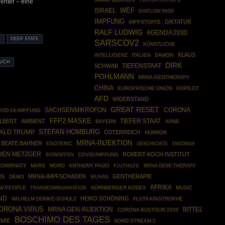
FLUTOPFERHILFE
enter – eine
ISRAEL
WEF
DYATLOW PASS
IMPFUNG
DIKTATUR
IMPFSTOFFE
RALF LUDWIG
AGENDA 2030
E
DEEP STATE
SARSCOV2
KÜNSTLICHE
KLAUS
INTELLIGENZ
ITALIEN
DÄMON
SUCH
DIRK
SCHWAB
TIEFENSTAAT
POHLMANN
MRNA-GENTHERAPY
CHINA
EUROPÄISCHE UNION
KOPILOT
AFD
WIDERSTAND
GREAT RESET
SACHSENMIKROFON
CORONA
VID-19-IMPFUNG
FFP2 MASKE
TIEFER STAAT
ILBERT
AMBIENT
BAYERN
ARNE
STEFAN HOMBURG
ALD TRUMP
ÖSTERREICH
HORROR
MRNA-INJEKTION
BEATE BAHNER
ESOTERIC
GESCHICHTE
TANZANIA
HEN METZGER
ROBERT-KOCH INSTITUT
BIOWAFFEN
COVID-IMPFUNG
COMIRNATY
MARS
MORD
ANTHONY FAUCI
MRNA GENE THERAPY
FLUTHILFE
EN
MRNA-IMPFSCHADEN
GENTHERAPIE
DEMO
WUHAN
AFRIKA
W PEOPLE
NÜRNBERGER KODEX
MUSIC
TRANSKOMMUNIKATION
ND
HEIKO SCHÖNING
WILHELM DOMKE-SCHULZ
FLUTKATASTROPHE
ORONA VIRUS
MRNA GEN-INJEKTION
BITTEL
CORONA BUSTOUR 2020
BOSCHIMO DES TAGES
MIE
NORD STREAM 2