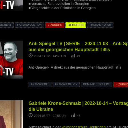
■ versuchte Farbrevolution in Georgien
■ Vorgeschichte der Eskalation in Georgien
EICHERT
FARBREVOLUTION
« ZURÜCK
GEORGIEN
THOMAS RÖPER
Anti-Spiegel-TV | SERIE – 2024-11-03 – Anti-Sp
aus der georgischen Hauptstadt Tiflis
2024-11-12 - 14:55 Uhr
49
Anti-Spiegel-TV direkt aus der georgischen Hauptstadt Tiflis
ANTI-SPIEGEL
ANTI-SPIEGEL-TV
DOMINIK REICHERT
« ZURÜ
Gabriele Krone-Schmalz | 2022-10-14 – Vortr
die Ukraine
2024-05-07 - 12:55 Uhr
46
Aufgezeichnet in der
Volkshochschule Reutlingen
am 14.10.20