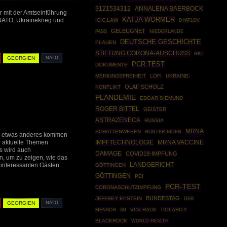
3121534312
ANNALENA BAERBOCK
 mit der Amtseinführung
KATJA WÖRMER
ATO, Ukrainekrieg und
ICIC.LAW
DYATLOV
GELEUGNET
PASS
NIEDERLANDE
DEUTSCHE GESCHICHTE
PLAUEN
STIFTUNG CORONA-AUSCHUSS
RKI-
GEORGIEN
NATO
PCR TEST
DOKUMENTE
MEINUNGSFREIHEIT
LOFI
UKRAINE-
OLAF SCHOLZ
KONFLIKT
PLANDEMIE
EDGAR SIEMUND
ROGER BITTEL
GEISTER
ASTRAZENECA
RUSSIA
MRNA
SCHATTENWESEN
HUNTER BIDEN
al etwas anderes kommen
r aktuelle Themen
IMPFTECHNOLOGIE
MRNA VACCINE
s wird auch
DAMAGE
COVID19-IMPFUNG
, um zu zeigen, wie das
t interessanten Gästen
LANDGERICHT
GÖTTINGEN
GÖTTINGEN
PEI
PCR-TEST
CORONASCHUTZIMPFUNG
BUNDESTAG
JEFFREY EPSTEIN
DER
GEORGIEN
NATO
VCV RACK
POLARITY
MENSCH
3G
BLACKROCK
WORLD HEALTH