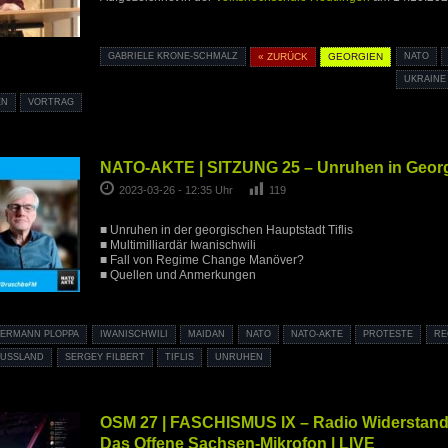
GABRIELE KRONE-SCHMALZ
« ZURÜCK
GEORGIEN
NATO
UKRAINE
EN
VORTRAG
NATO-AKTE | SITZUNG 25 – Unruhen in Georg
2023-03-26 - 12:35 Uhr
119
■ Unruhen in der georgischen Hauptstadt Tiflis
■ Multimilliardär Iwanischwili
■ Fall von Regime Change Manöver?
■ Quellen und Anmerkungen
ERMANN PLOPPA
IWANISCHWILI
MAIDAN
NATO
NATO-AKTE
PROTESTE
RE
USSLAND
SERGEY FILBERT
TIFLIS
UNRUHEN
OSM 27 | FASCHISMUS IX – Radio Widerstand
Das Offene Sachsen-Mikrofon | LIVE