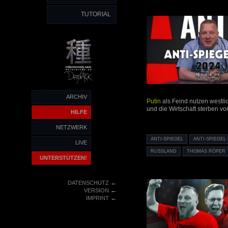
TUTORIAL
ARCHIV
Putin
als Feind nutzen westli
und die Wirtschaft sterben vor
HILFE
NETZWERK
ANTI-SPIEGEL
ANTI-SPIEGEL
LIVE
RUSSLAND
THOMAS RÖPER
UNTERSTÜTZEN!
←
DATENSCHUTZ
←
VERSION
←
IMPRINT