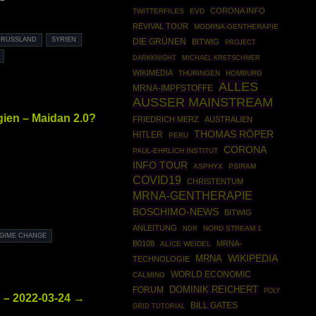
CORONA INFO
TWITTERFILES
EVD
REVIVAL TOUR
MODRNA-GENTHERAPIE
RUSSLAND
SYRIEN
DIE GRÜNEN
BITWIG
PROJECT
DARKKNIGHT
MICHAEL KRETSCHMER
WIKIMEDIA
THÜRINGEN
HOMBURG
ALLES
MRNA-IMPFSTOFFE
AUSSER MAINSTREAM
ien – Maidan 2.0?
FRIEDRICH MERZ
AUSTRALIEN
THOMAS RÖPER
HITLER
PERU
CORONA
PAUL-EHRLICH INSTITUT
INFO TOUR
ASPHYX
PSIRAM
COVID19
CHRISTENTUM
MRNA-GENTHERAPIE
BOSCHIMO-NEWS
BITWIG
ANLEITUNG
NORD STREAM 1
NDR
GIME CHANGE
B0108
MRNA-
ALICE WEIDEL
WIKIPEDIA
MRNA
TECHNOLOGIE
WORLD ECONOMIC
CALMING
DOMINIK REICHERT
FORUM
POLY
 – 2022-03-24 →
BILL GATES
GRID TUTORIAL