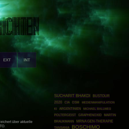
EXT
INT
SUCHARIT BHAKDI
BUSTOUR
2020
CIA
OSM
MEDIENMANIPULATION
ARGENTINIEN
KI
MICHAEL BALLWEG
POLTERGEIST
GRAPHENOXID
MARTIN
MRNA GEN-THERAPIE
BRAUKMANN
ichert über aktuelle
BOSCHIMO
TO.
TANSANIA