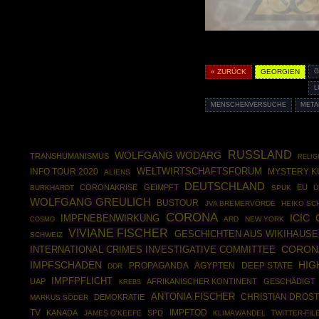
« ZURÜCK
GEORGIEN
G
L
MENSCHENVERSUCHE
META
RUSSLAND
WOLFGANG WODARG
TRANSHUMANISMUS
RELIG
INFO TOUR 2020
WELTWIRTSCHAFTSFORUM
MYSTERY 
ALIENS
DEUTSCHLAND
CORONAKRISE
GEIMPFT
EU
BURKHARDT
SPUK
Ü
WOLFGANG GREULICH
BUSTOUR
JVA BREMERVÖRDE
HEIKO SC
CORONA
ICIC
IMPFNEBENWIRKUNG
COSMO
ARD
NEW YORK
VIVIANE FISCHER
GESCHICHTEN AUS WIKIHAUSE
SCHWEIZ
CORON
INTERNATIONAL CRIMES INVESTIGATIVE COMMITTEE
IMPFSCHADEN
HIG
PROPAGANDA
ÄGYPTEN
DEEP STATE
DDR
IMPFPFLICHT
UAP
AFRIKANISCHER KONTINENT
GESCHÄDIGT
KREBS
ANTONIA FISCHER
CHRISTIAN DROS
DEMOKRATIE
MARKUS SÖDER
TV
IMPFTOD
KANADA
SPD
JAMES O'KEEFE
KLIMAWANDEL
TWITTER-FIL