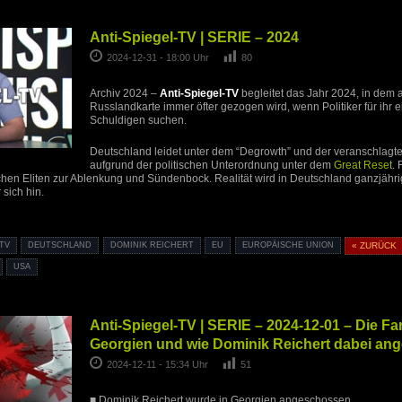
Anti-Spiegel-TV | SERIE – 2024
2024-12-31 - 18:00 Uhr
80
Archiv 2024 –
Anti-Spiegel-TV
begleitet das Jahr 2024, in dem 
Russlandkarte immer öfter gezogen wird, wenn Politiker für ihr
Schuldigen suchen.
Deutschland leidet unter dem “Degrowth” und der veranschlagte
aufgrund der politischen Unterordnung unter dem
Great Reset
.
chen Eliten zur Ablenkung und Sündenbock. Realität wird in Deutschland ganzjähr
 sich hin.
-TV
DEUTSCHLAND
DOMINIK REICHERT
EU
EUROPÄISCHE UNION
« ZURÜCK
USA
Anti-Spiegel-TV | SERIE – 2024-12-01 – Die Fa
Georgien und wie Dominik Reichert dabei a
2024-12-11 - 15:34 Uhr
51
■ Dominik Reichert wurde in Georgien angeschossen