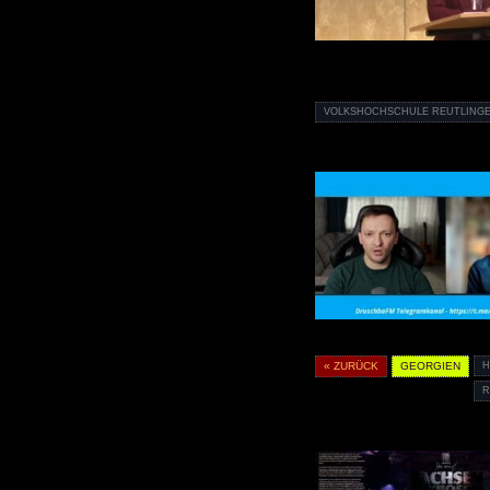
VOLKSHOCHSCHULE REUTLING
« ZURÜCK
GEORGIEN
H
R