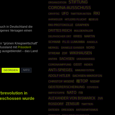
STIFTUNG
ORGANIZATION
CORONA-AUSSCHUSS
RKI
UFO
CRYPTIC
TWITTER AKTEN
AHRWEILER
HITLERS FLUCHT
種DEUS
RKI-PROTOKOLLE
GRAPHEN
auch in Deutschland die
 eigenes Versagen einen
DRITTES REICH
MULDENTALER
KRIEG
MARTIN
DELPHISCHER ORT
SCHWAB
P.L.O. LUMUMBA
ANGELA
n “grünen Kriegswirtschaft”
 Russland mit
Präsident
NORD
MERKEL
DANIELE GANSER
ig ausgeblendet – das Land
WIKIHAUSEN
STREAM
ZDF
SACHSEN
ANTIFA
UKRAINEKRIEG
GEIST
CORONAIMPFUNG
INDIEN
ANTI-SPIEGEL
GEORGIEN
NATO
IMMUNSYSTEM
ADOLF HITLER
SACHSEN-MIKROFON
種TOP
CHRISTOF MISERÉ
NSDAP
GEISTERERSCHEINUNG
COVID19-
NATO
rbrevolution in
FBI
IMPFSTOFFE
ngeschossen wurde
ALEXANDER VON BISMARCK
JVA
ZENSUR
ROSDORF
TWITTER-
DATEIEN
DRESDEN
ANTISEMITISMUS