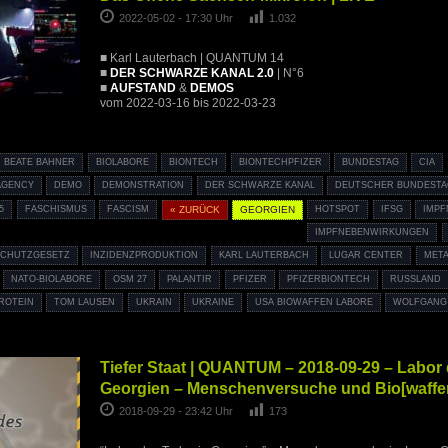
2022-05-02 - 17:30 Uhr
1.032
■ Karl Lauterbach | QUANTUM 14
■
DER SCHWARZE KANAL 2.0
| N°6
■
AUFSTAND
&
DEMOS
vom 2022-03-16 bis 2022-03-23
BEATE BAHNER
BIOLABORE
BIONTECH
BIONTECHPFIZER
BUNDESTAG
CIA
AGENCY
DEMO
DEMONSTRATION
DER SCHWARZE KANAL
DEUTSCHER BUNDESTA
5
FASCHISMUS
FASCISM
« ZURÜCK
GEORGIEN
HOTSPOT
IFSG
IMP
IMPFNEBENWIRKUNGEN
SCHUTZGESETZ
INZIDENZPRODUKTION
KARL LAUTERBACH
LUGAR CENTER
META
NATO-BIOLABORE
OSM 27
PALANTIR
PFIZER
PFIZERBIONTECH
RUSSLAND
PROTEIN
TOM LAUSEN
UKRAIN
UKRAINE
USA BIOWAFFEN LABORE
WOLFGANG
Tiefer Staat | QUANTUM – 2018-09-29 – Labor 
Georgien – Menschenversuche und Bio[waffe
2018-09-29 - 23:42 Uhr
173