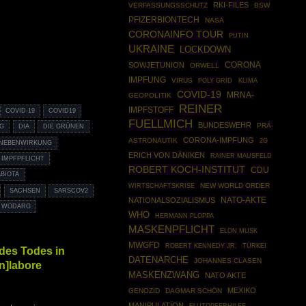
RKI-FILES
VERFASSUNGSSCHUTZ
BSW
PFIZERBIONTECH
NASA
CORONAINFO TOUR
PUTIN
UKRAINE
LOCKDOWN
SOWJETUNION
CORONA
ORWELL
IMPFUNG
VIRUS
POLY GRID
KLIMA
COVID-19
MRNA-
GEOPOLITIK
REINER
IMPFSTOFF
COVID-19
COVID19
FUELLMICH
BUNDESWEHR
PRÄ-
G
DIA
DIE GRÜNEN
CORONA-IMPFUNG
ASTRONAUTIK
2G
FNEBENWIRKUNG
ERICH VON DÄNIKEN
RAINER MAUSFELD
IMPFPFLICHT
ROBERT KOCH-INSTITUT
CDU
BIOTA
WIRTSCHAFTSKRISE
NEW WORLD ORDER
SACHSEN
SARSCOV2
NATO-AKTE
NATIONALSOZIALISMUS
 WODARG
WHO
HERMANN PLOPPA
MASKENPFLICHT
ELON MUSK
MWGFD
ROBERT KENNEDY JR.
TÜRKEI
des Todes in
DATENARCHE
JOHANNES CLASEN
n]labore
MASKENZWANG
NATO AKTE
MEXIKO
GENOZID
DAGMAR SCHÖN
MANIPULATION