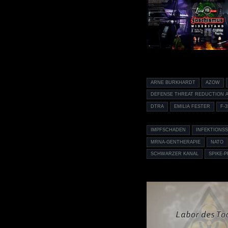
ARNE BURKHARDT
AZOW
DEFENSE THREAT REDUCTION 
DTRA
EMILIA FESTER
F-3
IMPFSCHADEN
INFEKTIONS
MRNA-GENTHERAPIE
NATO
SCHWARZER KANAL
SPIKE-