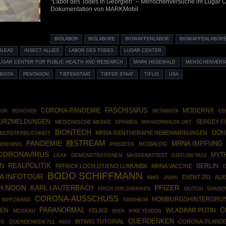
“Labor des Todes in Georgien” – Menschenversuche im Lugar C
Dokumentation von MARKMobil
BIOLABOR
BIOLABORE
BIOWAFFENLABOR
BIOWAFFENLABOR
ILEAD
INSECT ALLIES
LABOR DES TODES
LUGAR CENTER
UGAR CENTER FOR PUBLIC HEALTH AND RESEARCH
MARK HEGEWALD
MENSCHENVER
BIOTA
PENTAGON
TIEFENSTAAT
TIEFER STAAT
TIFLIS
USA
CORONA-PANDEMIE
FASCHISMUS
MODERNA
MÜNCHEN
CO
ION
METABIOTA
KURZMELDUNGEN
SERGEY F
MEDIZINISCHE MASKE
SPANIEN
PARANORMALER ORT
BIONTECH
DON
MRNA-GENTHERAPIE NEBENWIRKUNGEN
BERSTERBLICHKEIT
PANDEMIE
種STREAM
MRNA IMPFUNG
IM DIALOG
HOENING
PROZESS
CORONAVIRUS
MYT
LEAK
DEMONSTRATIONEN
MASKENATTEST
DJATLOW PASS
N
REALPOLITIK
BERLIN
PATRICK LOCH OTIENO LUMUMBA
MRNA VACCINE
BODO SCHIFFMANN
A INFOTOUR
EVENT 201
ALI
NWO
JAPAN
H NOON
PFIZER
KARL LAUTERBACH
GLITCH
SHADO
ERICH VON DAENIKEN
CORONA-AUSSCHUSS
HOMBURGSHINTERGRU
IMPFZWANG
SINSHEIM
PARANORMAL
C
TEN
WLADIMIR PUTIN
FELIKS
MOSKAU
WIEN
MIKE YEADON
QUERDENKEN
BITWIG TUTORIAL
CORONA-PLANDE
ES
QUERDENKEN 711
NGO