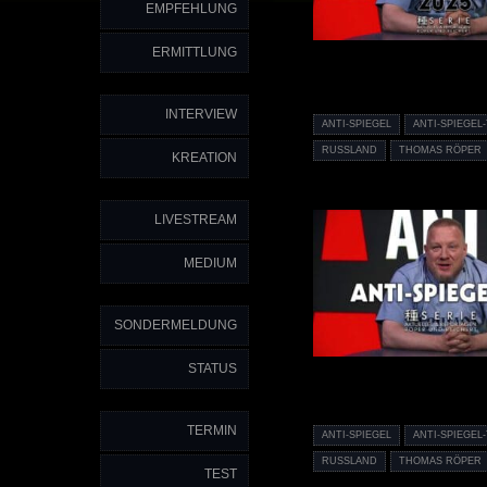
EMPFEHLUNG
ERMITTLUNG
INTERVIEW
ANTI-SPIEGEL
ANTI-SPIEGEL
RUSSLAND
THOMAS RÖPER
KREATION
LIVESTREAM
MEDIUM
SONDERMELDUNG
STATUS
TERMIN
ANTI-SPIEGEL
ANTI-SPIEGEL
RUSSLAND
THOMAS RÖPER
TEST