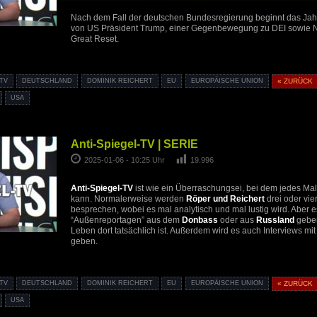
Nach dem Fall der deutschen Bundesregierung beginnt das Jahr
von US Präsident Trump, einer Gegenbewegung zu DEI sowie N
Great Reset.
-TV
DEUTSCHLAND
DOMINIK REICHERT
EU
EUROPÄISCHE UNION
« ZURÜCK
USA
Anti-Spiegel-TV | SERIE
2025-01-06 - 10:25 Uhr
19.996
Anti-Spiegel-TV
ist wie ein Überraschungsei, bei dem jedes M
kann. Normalerweise werden
Röper und Reichert
drei oder vie
besprechen, wobei es mal analytisch und mal lustig wird. Aber e
“Außenreportagen” aus dem
Donbass
oder aus
Russland
geben
Leben dort tatsächlich ist. Außerdem wird es auch Interviews mi
geben.
-TV
DEUTSCHLAND
DOMINIK REICHERT
EU
EUROPÄISCHE UNION
« ZURÜCK
USA