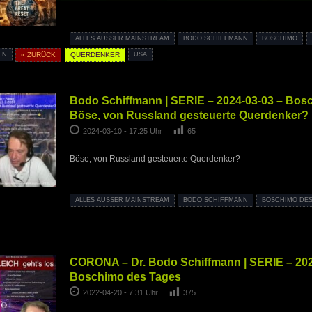
ALLES AUSSER MAINSTREAM
BODO SCHIFFMANN
BOSCHIMO
EN
« ZURÜCK
QUERDENKER
USA
Bodo Schiffmann | SERIE – 2024-03-03 – Bos
Böse, von Russland gesteuerte Querdenker?
2024-03-10 - 17:25 Uhr
65
Böse, von Russland gesteuerte Querdenker?
ALLES AUSSER MAINSTREAM
BODO SCHIFFMANN
BOSCHIMO DES
CORONA – Dr. Bodo Schiffmann | SERIE – 202
Boschimo des Tages
2022-04-20 - 7:31 Uhr
375