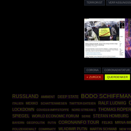
TERRORIST
VERFASSUNGS
CORONA
CORONADIKTATUR
« ZURÜCK
QUERDENKER
BODO SCHIFFMA
RUSSLAND
DEEP STATE
AMBIENT
RALF LUDWIG
MEXIKO
ITALIEN
SCHATTENWESEN
TWITTER-DATEIEN
THOMAS RÖPE
LOCKDOWN
COVID19-IMPFSTOFFE
NORD STREAM 1
SPIEGEL
STEFAN HOMBURG
WORLD ECONOMIC FORUM
SERIE
CORONAINFO TOUR
FELIKS
MRNA-IM
BAYERN
GEOPOLITIK
PUTIN
WLADIMIR PUTIN
MARTIN SCHWAB
POLIZEIGEWALT
COMIRNATY
NEW Y