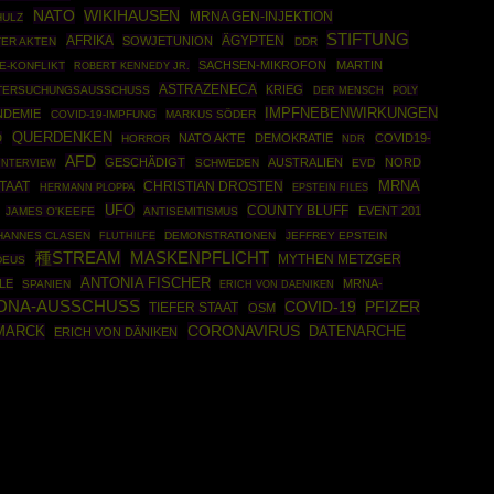
NATO
WIKIHAUSEN
MRNA GEN-INJEKTION
HULZ
STIFTUNG
AFRIKA
ÄGYPTEN
SOWJETUNION
TER AKTEN
DDR
SACHSEN-MIKROFON
MARTIN
E-KONFLIKT
ROBERT KENNEDY JR.
ASTRAZENECA
KRIEG
TERSUCHUNGSAUSSCHUSS
POLY
DER MENSCH
IMPFNEBENWIRKUNGEN
NDEMIE
COVID-19-IMPFUNG
MARKUS SÖDER
QUERDENKEN
D
NATO AKTE
DEMOKRATIE
COVID19-
HORROR
NDR
AFD
GESCHÄDIGT
AUSTRALIEN
NORD
SCHWEDEN
EVD
INTERVIEW
MRNA
CHRISTIAN DROSTEN
TAAT
HERMANN PLOPPA
EPSTEIN FILES
UFO
COUNTY BLUFF
EVENT 201
JAMES O'KEEFE
ANTISEMITISMUS
HANNES CLASEN
DEMONSTRATIONEN
JEFFREY EPSTEIN
FLUTHILFE
種STREAM
MASKENPFLICHT
MYTHEN METZGER
DEUS
ANTONIA FISCHER
LE
MRNA-
SPANIEN
ERICH VON DAENIKEN
ONA-AUSSCHUSS
COVID-19
PFIZER
TIEFER STAAT
OSM
CORONAVIRUS
MARCK
DATENARCHE
ERICH VON DÄNIKEN