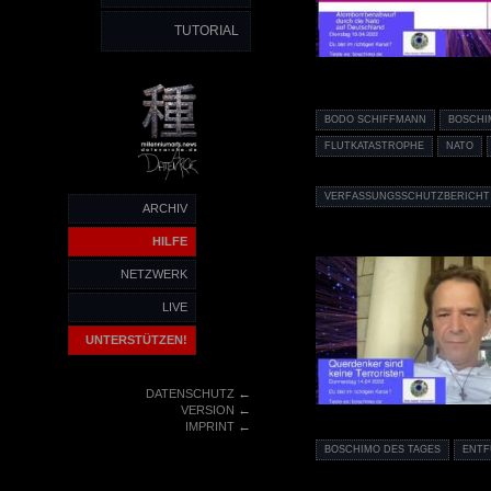
TUTORIAL
BODO SCHIFFMANN
BOSCHI
FLUTKATASTROPHE
NATO
VERFASSUNGSSCHUTZBERICHT
ARCHIV
HILFE
NETZWERK
LIVE
UNTERSTÜTZEN!
←
DATENSCHUTZ
←
VERSION
←
IMPRINT
BOSCHIMO DES TAGES
ENT