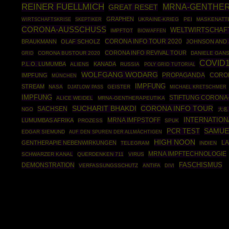
REINER FUELLMICH
MRNA-GENTHER
GREAT RESET
GRAPHEN
WIRTSCHAFTSKRISE
SKEPTIKER
UKRAINE-KRIEG
PEI
MASKENATT
CORONA-AUSSCHUSS
WELTWIRTSCHAF
IMPFTOT
BIOWAFFEN
CORONA INFO TOUR 2020
BRAUKMANN
OLAF SCHOLZ
JOHNSON AND
CORONA INFO REVIVAL TOUR
GRID
CORONA BUSTOUR 2020
DANIELE GAN
COVID
P.L.O. LUMUMBA
KANADA
ALIENS
RUSSIA
POLY GRID TUTORIAL
WOLFGANG WODARG
PROPAGANDA
IMPFUNG
CORO
MÜNCHEN
IMPFUNG
STREAM
NASA
GEISTER
DJATLOW PASS
MICHAEL KRETSCHMER
IMPFUNG
STIFTUNG CORON
ALICE WEIDEL
MRNA-GENTHERAPEUTIKA
CORONA INFO TOUR
SUCHARIT BHAKDI
SACHSEN
NGO
大名 
INTERNATION
MRNA IMFPSTOFF
LUMUMBAS AFRIKA
PROZESS
SPUK
SAMUE
PCR TEST
EDGAR SIEMUND
AUF DEN SPUREN DER ALLMÄCHTIGEN
HIGH NOON
GENTHERAPIE NEBENWIRKUNGEN
LA
TELEGRAM
INDIEN
MRNA IMPFTECHNOLOGIE
SCHWARZER KANAL
QUERDENKEN 711
VIRUS
DEMONSTRATION
FASCHISMUS
VERFASSUNGSSCHUTZ
ANTIFA
DIVI