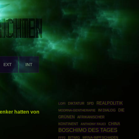
EXT
INT
REALPOLITIK
DIKTATUR
SPD
LOFI
DIE
IM DIALOG
MODRNA-GENTHERAPIE
enker hatten von
GRÜNEN
AFRIKANISCHER
CHINA
KONTINENT
ANTHONY FAUCI
BOSCHIMO DES TAGES
BITWIG
MRNA-IMPFSCHADEN
FFP2