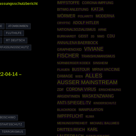
IMPFSTOFFE
CORONA-IMPFUNG
assungsschutzbericht
KATJA
BITWIG ANLEITUNG
WÖRMER
MODERNA
POLARITY
ADOLF HITLER
CRYPTIC
BE
ATOMBOMBEN
NATIONALSOZIALISMUS
ARNE
FLUTHILFE
CDU
GEIST
BURKHARDT
NWO
2G
RT DEUTSCH
ANNALENA BAERBOCK
RFASSUNGSSCHUTZ
VIVIANE
GRAPHENOXID
FISCHER
TRANSHUMANISMUS
NÜRNBERGER KODEX
SINSHEIM
BUSTOUR
MRNA VACCINE
PLAUEN
2-04-14 –
ALLES
DAMAGE
WIEN
AUSSER MAINSTREAM
CORONA VIRUS
ZDF
ERSCHEINUNG
MASKENZWANG
ARGENTINIEN
ANTI-SPIEGEL-TV
KINDERSCHUTZ
MANIPULATION
BLACKROCK
IMPFPFLICHT
KLIMA
BOSCHIMO
MEINUNGSFREIHEIT
MICHAEL BALLWEG
STAATSSCHUTZ
DRITTES REICH
KARL
TERRORISMUS