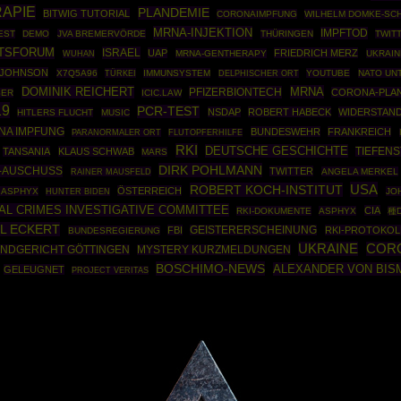
APIE
PLANDEMIE
BITWIG TUTORIAL
CORONAIMPFUNG
WILHELM DOMKE-SC
MRNA-INJEKTION
IMPFTOD
EST
DEMO
JVA BREMERVÖRDE
THÜRINGEN
TWIT
TSFORUM
ISRAEL
UAP
FRIEDRICH MERZ
MRNA-GENTHERAPY
UKRAIN
WUHAN
 JOHNSON
X7Q5A96
TÜRKEI
IMMUNSYSTEM
YOUTUBE
NATO UN
DELPHISCHER ORT
DOMINIK REICHERT
MRNA
PFIZERBIONTECH
CORONA-PLA
SER
ICIC.LAW
19
PCR-TEST
NSDAP
ROBERT HABECK
WIDERSTAN
HITLERS FLUCHT
MUSIC
NA IMPFUNG
BUNDESWEHR
FRANKREICH
PARANORMALER ORT
FLUTOPFERHILFE
RKI
DEUTSCHE GESCHICHTE
TANSANIA
KLAUS SCHWAB
TIEFENS
MARS
DIRK POHLMANN
A-AUSCHUSS
TWITTER
RAINER MAUSFELD
ANGELA MERKEL
USA
ROBERT KOCH-INSTITUT
ÖSTERREICH
ASPHYX
JO
HUNTER BIDEN
AL CRIMES INVESTIGATIVE COMMITTEE
CIA
RKI-DOKUMENTE
ASPHYX
種
L ECKERT
FBI
GEISTERERSCHEINUNG
RKI-PROTOKOL
BUNDESREGIERUNG
UKRAINE
COR
NDGERICHT GÖTTINGEN
MYSTERY KURZMELDUNGEN
BOSCHIMO-NEWS
ALEXANDER VON BIS
GELEUGNET
PROJECT VERITAS