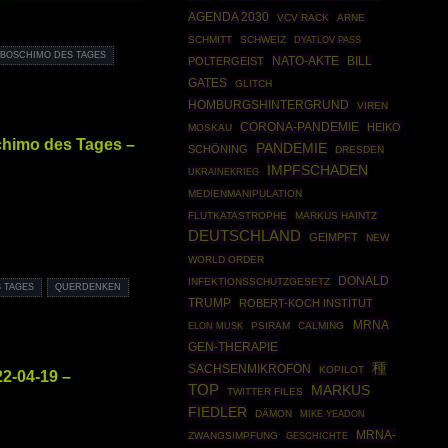
AGENDA 2030
VCV RACK
ARNE
SCHMITT
SCHWEIZ
DYATLOV PASS
BOSCHIMO DES TAGES
NATO-AKTE
POLTERGEIST
BILL
GATES
GLITCH
HOMBURGSHINTERGRUND
VIREN
CORONA-PANDEMIE
HEIKO
MOSKAU
chimo des Tages –
PANDEMIE
SCHÖNING
DRESDEN
IMPFSCHADEN
UKRAINEKRIEG
MEDIENMANIPULATION
FLUTKATASTROPHE
MARKUS HAINTZ
DEUTSCHLAND
GEIMPFT
NEW
WORLD ORDER
DONALD
INFEKTIONSSCHUTZGESETZ
 TAGES
QUERDENKEN
TRUMP
ROBERT-KOCH INSTITUT
MRNA
PSIRAM
CALMING
ELON MUSK
GEN-THERAPIE
種
SACHSENMIKROFON
KOPILOT
2-04-19 –
TOP
MARKUS
TWITTER FILES
FIEDLER
DÄMON
MIKE YEADON
MRNA-
ZWANGSIMPFUNG
GESCHICHTE