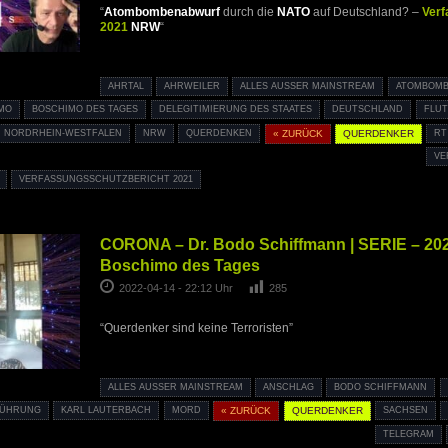
“
Atombombenabwurf
durch die
NATO
auf Deutschland? –
Verf
2021
NRW
“
AHRTAL
AHRWEILER
ALLES AUSSER MAINSTREAM
ATOMBOM
MO
BOSCHIMO DES TAGES
DELEGITIMIERUNG DES STAATES
DEUTSCHLAND
FLUT
NORDRHEIN-WESTFALEN
NRW
QUERDENKEN
« ZURÜCK
QUERDENKER
RT
VE
VERFASSUNGSSCHUTZBERICHT 2021
CORONA – Dr. Bodo Schiffmann | SERIE – 202
Boschimo des Tages
2022-04-14 - 22:12 Uhr
285
“Querdenker sind keine Terroristen”
ALLES AUSSER MAINSTREAM
ANSCHLAG
BODO SCHIFFMANN
FÜHRUNG
KARL LAUTERBACH
MORD
« ZURÜCK
QUERDENKER
SACHSEN
TELEGRAM