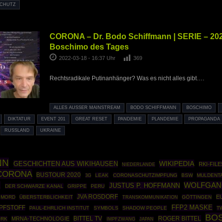
SCHUTZ
CORONA – Dr. Bodo Schiffmann | SERIE – 202
Boschimo des Tages
2022-03-18 - 16:37 Uhr
369
Rechtsradikale Putinanhänger? Was es nicht alles gibt….
ALLES AUSSER MAINSTREAM
BODO SCHIFFMANN
BOSCHIMO
DIKTATUR
EVENT 201
GREAT RESET
PANDEMIE
PLANDEMIE
PROPAGANDA
RUSSLAND
UKRAINE
NN
WIKIPEDIA
GESCHICHTEN AUS WIKIHAUSEN
RKI-FILE
NIEDERLANDE
CORONA
BUSTOUR 2020
LEAK
CORONASCHUTZIMPFUNG
BSW
MULDENT
3G
R
WOLFGAN
JUSTUS P. HOFFMANN
DER SCHWARZE KANAL
GRIPPE
PERU
JVA ROSDORF
E
MORD
ÜBERSTERBLICHKEIT
GÖTTINGEN
TRANSKOMMUNIKATION
FFP2 MASKE
PFSTOFF
PAUL-EHRLICH INSTITUT
SYMBOLS
SHADOW PEOPLE
T
BO
BITTEL TV
ROGER BITTEL
MRNA-TECHNOLOGIE
ORK
IMPFZWANG
JAPAN