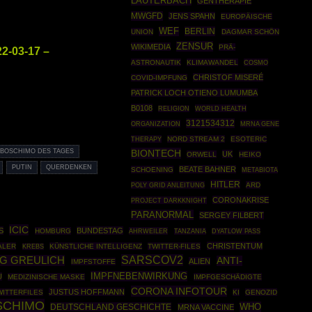
LAUTERBACH
GENTHERAPIE
MWGFD
JENS SPAHN
EUROPÄISCHE
WEF
BERLIN
UNION
DAGMAR SCHÖN
ZENSUR
WIKIMEDIA
PRÄ-
2-03-17 –
ASTRONAUTIK
KLIMAWANDEL
COSMO
CHRISTOF MISERÉ
COVID-IMPFUNG
PATRICK LOCH OTIENO LUMUMBA
B0108
WORLD HEALTH
RELIGION
3121534312
ORGANIZATION
MRNA GENE
THERAPY
NORD STREAM 2
ESOTERIC
BOSCHIMO DES TAGES
BIONTECH
UK
ORWELL
HEIKO
PUTIN
QUERDENKEN
BEATE BAHNER
SCHOENING
METABIOTA
HITLER
POLY GRID ANLEITUNG
ARD
CORONAKRISE
PROJECT DARKKNIGHT
PARANORMAL
SERGEY FILBERT
ICIC
S
BUNDESTAG
HOMBURG
AHRWEILER
TANZANIA
DYATLOW PASS
CHRISTENTUM
ALER
KÜNSTLICHE INTELLIGENZ
TWITTER-FILES
KREBS
SARSCOV2
G GREULICH
ANTI-
ALIEN
IMPFSTOFFE
IMPFNEBENWIRKUNG
U
MEDIZINISCHE MASKE
IMPFGESCHÄDIGTE
CORONA INFOTOUR
JUSTUS HOFFMANN
WITTERFILES
KI
GENOZID
SCHIMO
WHO
DEUTSCHLAND GESCHICHTE
MRNA VACCINE