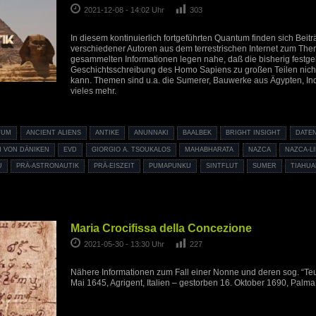
2021-12-08 - 14:02 Uhr
303
In diesem kontinuierlich fortgeführten Quantum finden sich Beit
verschiedener Autoren aus dem terrestrischen Internet zum The
gesammelten Informationen legen nahe, daß die bisherig festge
Geschichtsschreibung des Homo Sapiens zu großen Teilen nicht
kann. Themen sind u.a. die Sumerer, Bauwerke aus Ägypten, In
vieles mehr.
TUM
ANCIENT ALIENS
ANTIKE
ANUNNAKI
BAALBEK
BRIGHT INSIGHT
DATE
H VON DÄNIKEN
EVD
GIORGIO A. TSOUKALOS
MAHABHARATA
NAZCA
NAZCA-L
U
PRÄ-ASTRONAUTIK
PRÄ-EISZEIT
PUMAPUNKU
SINTFLUT
SUMER
TIAHU
Maria Crocifissa della Concezione
2021-05-30 - 13:30 Uhr
227
Nähere Informationen zum Fall einer Nonne und deren sog. “Teuf
Mai 1645, Agrigent, Italien – gestorben 16. Oktober 1690, Palma 