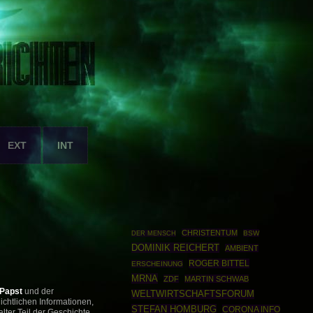
EXT
INT
CHRISTENTUM
BSW
DER MENSCH
DOMINIK REICHERT
AMBIENT
ROGER BITTEL
ERSCHEINUNG
MRNA
ZDF
MARTIN SCHWAB
Papst
und der
WELTWIRTSCHAFTSFORUM
ichtlichen Informationen,
STEFAN HOMBURG
CORONA INFO
alter Teil der Geschichte