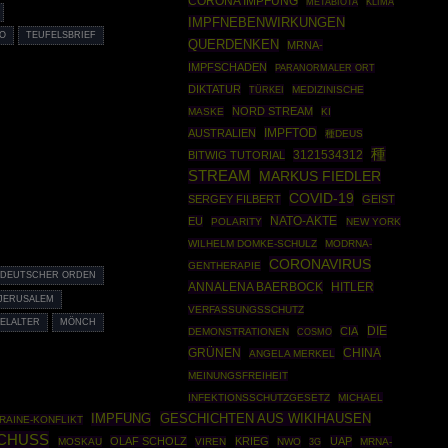
CORONA IMPFUNG
METABIOTA
KLIMA
IMPFNEBENWIRKUNGEN
RO
TEUFELSBRIEF
QUERDENKEN
MRNA-
IMPFSCHADEN
PARANORMALER ORT
DIKTATUR
TÜRKEI
MEDIZINISCHE
NORD STREAM
MASKE
KI
IMPFTOD
AUSTRALIEN
種DEUS
種
3121534312
BITWIG TUTORIAL
STREAM
MARKUS FIEDLER
COVID-19
SERGEY FILBERT
GEIST
NATO-AKTE
EU
POLARITY
NEW YORK
WILHELM DOMKE-SCHULZ
MODRNA-
CORONAVIRUS
GENTHERAPIE
DEUTSCHER ORDEN
ANNALENA BAERBOCK
HITLER
JERUSALEM
VERFASSUNGSSCHUTZ
ELALTER
MÖNCH
DIE
CIA
DEMONSTRATIONEN
COSMO
GRÜNEN
CHINA
ANGELA MERKEL
MEINUNGSFREIHEIT
INFEKTIONSSCHUTZGESETZ
MICHAEL
GESCHICHTEN AUS WIKIHAUSEN
IMPFUNG
RAINE-KONFLIKT
CHUSS
OLAF SCHOLZ
KRIEG
UAP
MOSKAU
VIREN
NWO
MRNA-
3G