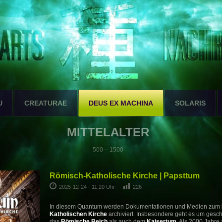
U
CREATURAE
DEUS EX MACHINA
SOLARIS
MITTELALTER
500 – 1500
Römisch-Katholische Kirche | Papsttum
2025-12-24 - 11:20 Uhr
226
In diesem Quantum werden Dokumentationen und Medien zum
Katholischen Kirche
archiviert. Insbesondere geht es um gesch
das
Römische Reich
als auch dem
Kaisertum
. Als 2000 Jahre 