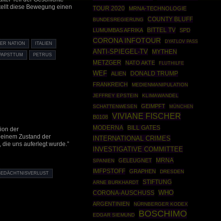
tellt diese Bewegung einen
TOUR 2020
MRNA-TECHNOLOGIE
COUNTY BLUFF
BUNDESREGIERUNG
BITTEL TV
LUMUMBAS AFRIKA
SPD
CORONA INFOTOUR
DYATLOV PASS
ER NATION
ITALIEN
ANTI-SPIEGEL-TV
MYTHEN
PAPSTTUM
PETRUS
METZGER
NATO AKTE
FLUTHILFE
WEF
DONALD TRUMP
ALIEN
FRANKREICH
MEDIENMANIPULATION
JEFFREY EPSTEIN
KLIMAWANDEL
GEIMPFT
SCHATTENWESEN
MÜNCHEN
VIVIANE FISCHER
B0108
MODERNA
BILL GATES
sion der
 einem Zustand der
INTERNATIONAL CRIMES
, die uns auferlegt wurde.”
INVESTIGATIVE COMMITTEE
MRNA
GELEUGNET
SPANIEN
IMFPSTOFF
GRAPHEN
DRESDEN
GEDÄCHTNISVERLUST
STIFTUNG
ARNE BURKHARDT
WHO
CORONA-AUSCHUSS
ARGENTINIEN
NÜRNBERGER KODEX
BOSCHIMO
EDGAR SIEMUND