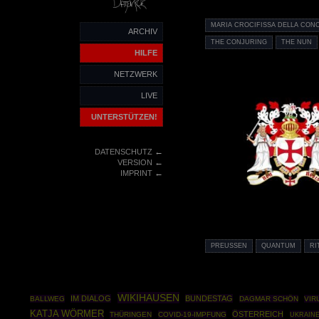
MARIA CROCIFISSA DELLA CON
ARCHIV
THE CONJURING
THE NUN
HILFE
NETZWERK
LIVE
UNTERSTÜTZEN!
←
DATENSCHUTZ
←
VERSION
←
IMPRINT
PREUSSEN
QUANTUM
RI
WIKIHAUSEN
IM DIALOG
BUNDESTAG
BALLWEG
DAGMAR SCHÖN
VIR
KATJA WÖRMER
ÖSTERREICH
THÜRINGEN
COVID-19-IMPFUNG
UKRAINE