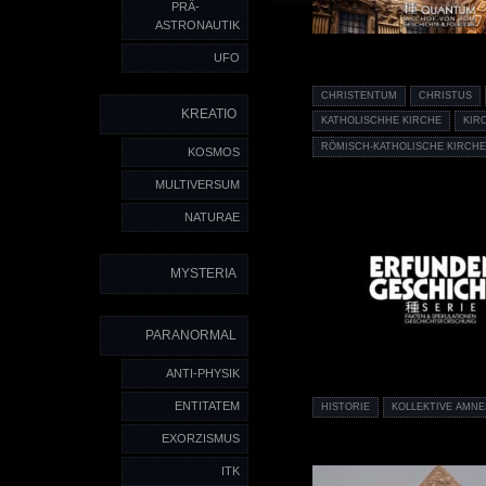
PRÄ-
ASTRONAUTIK
UFO
CHRISTENTUM
CHRISTUS
KREATIO
KATHOLISCHHE KIRCHE
KIR
RÖMISCH-KATHOLISCHE KIRCHE
KOSMOS
MULTIVERSUM
NATURAE
MYSTERIA
PARANORMAL
ANTI-PHYSIK
ENTITATEM
HISTORIE
KOLLEKTIVE AMNE
EXORZISMUS
ITK