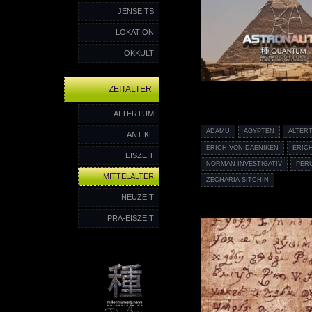
JENSEITS
LOKATION
OKKULT
ZEITALTER
ALTERTUM
ADAMU
ÄGYPTEN
ALTER
ANTIKE
ERICH VON DAENIKEN
ERIC
EISZEIT
NORMAN INVESTIGATIV
PER
MITTELALTER
ZECHARIA SITCHIN
NEUZEIT
PRÄ-EISZEIT