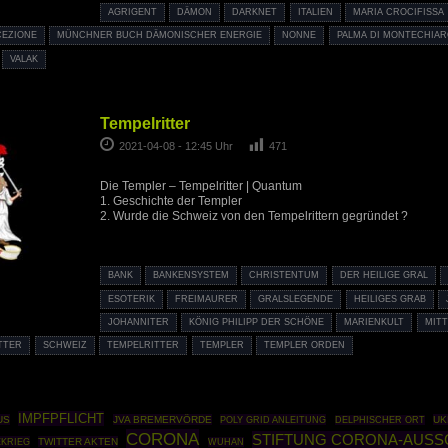
AGRIGENT
DÄMON
DARKNET
ITALIEN
MARIA CROCIFISSA
CEZIONE
MÜNCHNER BUCH DÄMONISCHER ENERGIE
NONNE
PALMA DI MONTECHIA
VALAK
Tempelritter
2021-04-08 - 12:45 Uhr
471
Die Templer – Tempelritter | Quantum
1. Geschichte der Templer
2. Wurde die Schweiz von den Tempelrittern gegründet ?
BANK
BANKENSYSTEM
CHRISTENTUM
DER HEILIGE GRAL
ESOTERIK
FREIMAURER
GRALSLEGENDE
HEILIGES GRAB
JOHANNITER
KÖNIG PHILIPP DER SCHÖNE
MARIENKULT
MITT
TTER
SCHWEIZ
TEMPELRITTER
TEMPLER
TEMPLER ORDEN
IMPFPFLICHT
US
JVA BREMERVÖRDE
POLY GRID ANLEITUNG
UK
DELPHISCHER ORT
CORONA
STIFTUNG CORONA-AUSS
KRIEG
TWITTER AKTEN
WUHAN