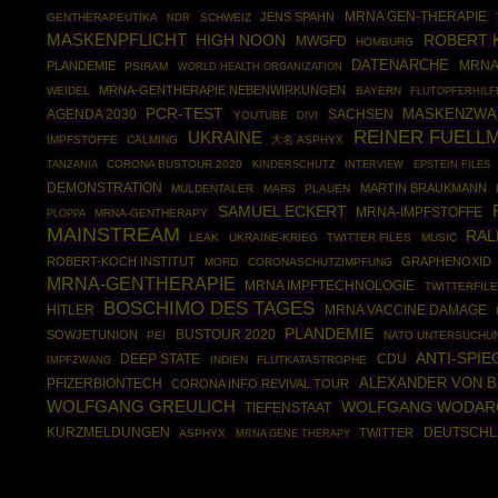
MRNA GEN-THERAPIE
JENS SPAHN
GENTHERAPEUTIKA
SCHWEIZ
NDR
MASKENPFLICHT
ROBERT 
HIGH NOON
MWGFD
HOMBURG
DATENARCHE
PLANDEMIE
MRNA
PSIRAM
WORLD HEALTH ORGANIZATION
MRNA-GENTHERAPIE NEBENWIRKUNGEN
WEIDEL
BAYERN
FLUTOPFERHILF
PCR-TEST
MASKENZWA
AGENDA 2030
SACHSEN
YOUTUBE
DIVI
REINER FUELL
UKRAINE
IMPFSTOFFE
CALMING
大名 ASPHYX
CORONA BUSTOUR 2020
EPSTEIN FILES
TANZANIA
KINDERSCHUTZ
INTERVIEW
DEMONSTRATION
MARTIN BRAUKMANN
MULDENTALER
MARS
PLAUEN
SAMUEL ECKERT
MRNA-IMPFSTOFFE
PLOPPA
MRNA-GENTHERAPY
MAINSTREAM
RAL
LEAK
UKRAINE-KRIEG
TWITTER FILES
MUSIC
ROBERT-KOCH INSTITUT
GRAPHENOXID
MORD
CORONASCHUTZIMPFUNG
MRNA-GENTHERAPIE
MRNA IMPFTECHNOLOGIE
TWITTERFIL
BOSCHIMO DES TAGES
HITLER
MRNA VACCINE DAMAGE
PLANDEMIE
BUSTOUR 2020
SOWJETUNION
PEI
NATO UNTERSUCHU
ANTI-SPIE
DEEP STATE
CDU
IMPFZWANG
INDIEN
FLUTKATASTROPHE
ALEXANDER VON 
PFIZERBIONTECH
CORONA INFO REVIVAL TOUR
WOLFGANG GREULICH
WOLFGANG WODAR
TIEFENSTAAT
DEUTSCHL
KURZMELDUNGEN
TWITTER
ASPHYX
MRNA GENE THERAPY