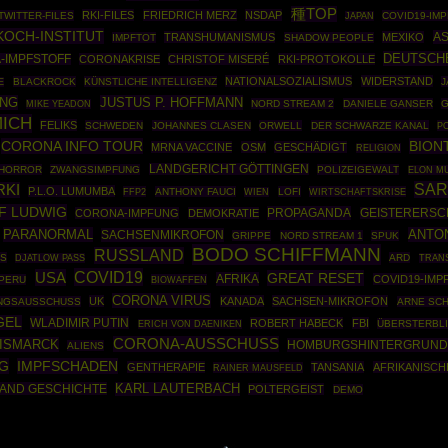
種TOP
RKI-FILES
FRIEDRICH MERZ
NSDAP
TWITTER-FILES
COVID19-IM
JAPAN
KOCH-INSTITUT
A
TRANSHUMANISMUS
MEXIKO
IMPFTOT
SHADOW PEOPLE
DEUTSCH
-IMPFSTOFF
CORONAKRISE
CHRISTOF MISERÉ
RKI-PROTOKOLLE
NATIONALSOZIALISMUS
WIDERSTAND
BLACKROCK
KÜNSTLICHE INTELLIGENZ
J
E
NG
JUSTUS P. HOFFMANN
NORD STREAM 2
DANIELE GANSER
G
MIKE YEADON
MICH
FELIKS
SCHWEDEN
JOHANNES CLASEN
ORWELL
DER SCHWARZE KANAL
P
CORONA INFO TOUR
BION
MRNA VACCINE
OSM
GESCHÄDIGT
RELIGION
LANDGERICHT GÖTTINGEN
HORROR
ZWANGSIMPFUNG
POLIZEIGEWALT
ELON M
SAR
RKI
P.L.O. LUMUMBA
FFP2
ANTHONY FAUCI
LOFI
WIRTSCHAFTSKRISE
WIEN
F LUDWIG
PROPAGANDA
CORONA-IMPFUNG
DEMOKRATIE
GEISTERERSC
PARANORMAL
ANTON
SACHSENMIKROFON
GRIPPE
NORD STREAM 1
SPUK
BODO SCHIFFMANN
RUSSLAND
ES
ARD
DJATLOW PASS
TRAN
COVID19
USA
GREAT RESET
AFRIKA
COVID19-IMP
PERU
BIOWAFFEN
CORONA VIRUS
UK
KANADA
SACHSEN-MIKROFON
NGSAUSSCHUSS
ARNE SCH
GEL
WLADIMIR PUTIN
ROBERT HABECK
FBI
ÜBERSTERBLI
ERICH VON DAENIKEN
CORONA-AUSSCHUSS
BISMARCK
HOMBURGSHINTERGRUND
ALIENS
G
IMPFSCHADEN
GENTHERAPIE
TANSANIA
AFRIKANISCH
RAINER MAUSFELD
AND GESCHICHTE
KARL LAUTERBACH
POLTERGEIST
DEMO