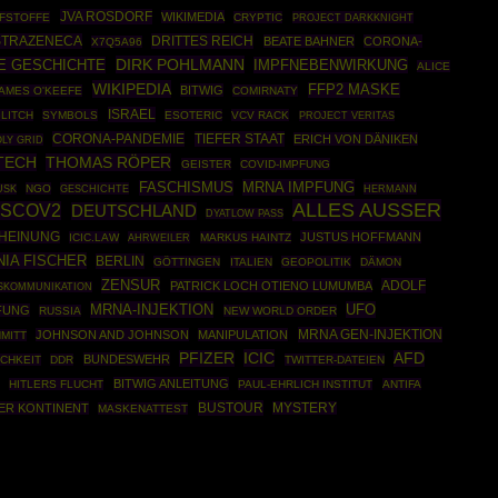
JVA ROSDORF
WIKIMEDIA
PFSTOFFE
CRYPTIC
PROJECT DARKKNIGHT
STRAZENECA
DRITTES REICH
BEATE BAHNER
CORONA-
X7Q5A96
DIRK POHLMANN
E GESCHICHTE
IMPFNEBENWIRKUNG
ALICE
WIKIPEDIA
FFP2 MASKE
BITWIG
AMES O'KEEFE
COMIRNATY
ISRAEL
LITCH
SYMBOLS
ESOTERIC
VCV RACK
PROJECT VERITAS
CORONA-PANDEMIE
TIEFER STAAT
ERICH VON DÄNIKEN
OLY GRID
TECH
THOMAS RÖPER
GEISTER
COVID-IMPFUNG
MRNA IMPFUNG
FASCHISMUS
NGO
GESCHICHTE
HERMANN
USK
ALLES AUSSER
SCOV2
DEUTSCHLAND
DYATLOW PASS
HEINUNG
JUSTUS HOFFMANN
ICIC.LAW
AHRWEILER
MARKUS HAINTZ
IA FISCHER
BERLIN
GÖTTINGEN
ITALIEN
GEOPOLITIK
DÄMON
ZENSUR
ADOLF
PATRICK LOCH OTIENO LUMUMBA
SKOMMUNIKATION
MRNA-INJEKTION
UFO
FUNG
RUSSIA
NEW WORLD ORDER
MRNA GEN-INJEKTION
JOHNSON AND JOHNSON
MANIPULATION
MITT
ICIC
PFIZER
AFD
BUNDESWEHR
CHKEIT
DDR
TWITTER-DATEIEN
BITWIG ANLEITUNG
HITLERS FLUCHT
PAUL-EHRLICH INSTITUT
ANTIFA
BUSTOUR
ER KONTINENT
MYSTERY
MASKENATTEST