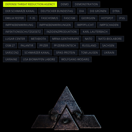
DEFENSE THREAT REDUCTION AGENCY
DEMO
DEMONSTRATION
DER SCHWARZE KANAL
DEUTSCHER BUNDESTAG
DIA
DIE GRÜNEN
DTRA
EMILIA FESTER
F-35
FASCHISMUS
FASCISM
GEORGIEN
HOTSPOT
IFSG
IMPFNEBENWIRKUNG
IMPFNEBENWIRKUNGEN
IMPFPFLICHT
IMPFSCHADEN
INFEKTIONSSCHUTZGESETZ
INZIDENZPRODUKTION
KARL LAUTERBACH
LUGAR CENTER
METABIOTA
MRNA-GENTHERAPIE
NATO
NATO-BIOLABORE
OSM 27
PALANTIR
PFIZER
PFIZERBIONTECH
RUSSLAND
SACHSEN
SARSCOV2
SCHWARZER KANAL
SPIKE-PROTEIN
TOM LAUSEN
UKRAIN
UKRAINE
USA BIOWAFFEN LABORE
WOLFGANG WODARG
Powered By :