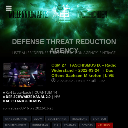
DEFENSE THREAT REDUCTION
AGENCY
LISTE ALLER "DEFENSE THREAT REDUCTION AGENCY" EINTRÄGE
OSM 27 | FASCHISMUS IX – Radio
Widerstand – 2022-03-24 → Das
Offene Sachsen-Mikrofon | LIVE
2022-05-02 - 17:30 Uhr
1.032
■ Karl Lauterbach | QUANTUM 14
■
DER SCHWARZE KANAL 2.0
| N°6
■
AUFSTAND
&
DEMOS
vom 2022-03-16 bis 2022-03-23
ARNE BURKHARDT
AZOW
BEATE BAHNER
BIOLABORE
BIONTECH
BIONTECHPFIZER
BUNDESTAG
CIA
COVID-19
COVID19
« ZURÜCK