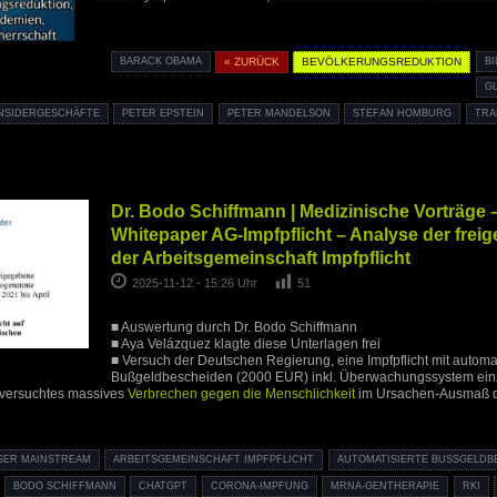
BARACK OBAMA
« ZURÜCK
BEVÖLKERUNGSREDUKTION
BI
G
INSIDERGESCHÄFTE
PETER EPSTEIN
PETER MANDELSON
STEFAN HOMBURG
TRA
Dr. Bodo Schiffmann | Medizinische Vorträge 
Whitepaper AG-Impfpflicht – Analyse der fre
der Arbeitsgemeinschaft Impfpflicht
2025-11-12 - 15:26 Uhr
51
■ Auswertung durch Dr. Bodo Schiffmann
■ Aya Velázquez klagte diese Unterlagen frei
■ Versuch der Deutschen Regierung, eine Impfpflicht mit automa
Bußgeldbescheiden (2000 EUR) inkl. Überwachungssystem ein
 versuchtes massives
Verbrechen gegen die Menschlichkeit
im Ursachen-Ausmaß d
SER MAINSTREAM
ARBEITSGEMEINSCHAFT IMPFPFLICHT
AUTOMATISIERTE BUSSGELDBE
BODO SCHIFFMANN
CHATGPT
CORONA-IMPFUNG
MRNA-GENTHERAPIE
RKI