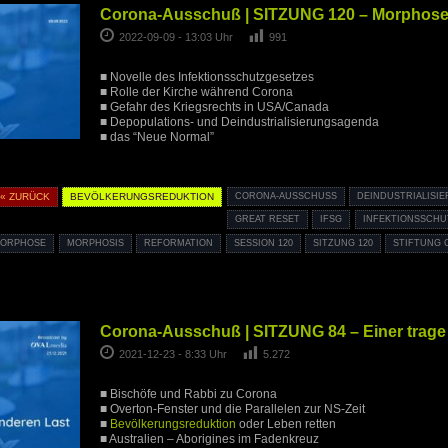
Corona-Ausschuß | SITZUNG 120 – Morphos
2022-09-09 - 13:03 Uhr
991
■ Novelle des Infektionsschutzgesetzes
■ Rolle der Kirche während Corona
■ Gefahr des Kriegsrechts in USA/Canada
■ Depopulations- und Deindustrialisierungsagenda
■ das “Neue Normal”
« ZURÜCK
BEVÖLKERUNGSREDUKTION
CORONA-AUSSCHUSS
DEINDUSTRIALISI
GREAT RESET
IFSG
INFEKTIONSSCHU
ORPHOSE
MORPHOSIS
REFORMATION
SESSION 120
SITZUNG 120
STIFTUNG
Corona-Ausschuß | SITZUNG 84 – Einer trage
2021-12-23 - 8:33 Uhr
5.272
■ Bischöfe und Rabbi zu Corona
■ Overton-Fenster und die Parallelen zur NS-Zeit
■
Bevölkerungsreduktion
oder Leben retten
■ Australien – Aborigines im Fadenkreuz