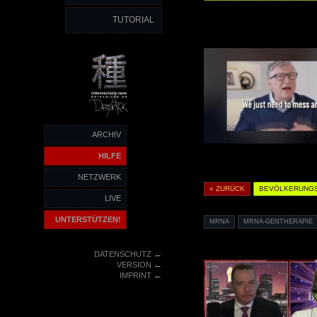
TUTORIAL
ARCHIV
HILFE
NETZWERK
« ZURÜCK
BEVÖLKERUNG
LIVE
UNTERSTÜTZEN!
MRNA
MRNA-GENTHERAPIE
←
DATENSCHUTZ
←
VERSION
←
IMPRINT