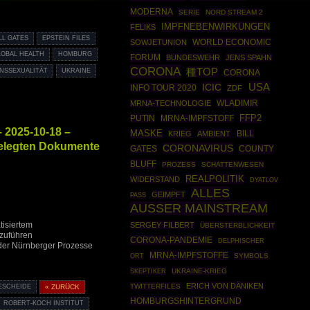
MODERNA
SERIE
NORD STREAM 2
IMPFNEBENWIRKUNGEN
FELIKS
LL GATES
EPSTEIN FILES
WORLD ECONOMIC
SOWJETUNION
LOBAL HEALTH
HOMBURG
FORUM
BUNDESWEHR
JENS SPAHN
CORONA
種TOP
NSSEXUALITÄT
UKRAINE
CORONA
USA
ICIC
INFO TOUR 2020
ZDF
WLADIMIR
MRNA-TECHNOLOGIE
PUTIN
FFP2
MRNA-IMPFSTOFF
– 2025-10-18 –
MASKE
KRIEG
AMBIENT
BILL
igelegten Dokumente
CORONAVIRUS
COUNTY
GATES
BLUFF
PROZESS
SCHATTENWESEN
REALPOLITIK
WIDERSTAND
DYATLOV
ALLES
GEIMPFT
PASS
AUSSER MAINSTREAM
tisiertem
SERGEY FILBERT
ÜBERSTERBLICHKEIT
zuführen
CORONA-PANDEMIE
DELPHISCHER
er Nürnberger Prozesse
MRNA-IMPFSTOFFE
SYMBOLS
ORT
SKEPTIKER
UKRAINE-KRIEG
ERICH VON DÄNIKEN
TWITTERFILES
SCHEIDE
« ZURÜCK
HOMBURGSHINTERGRUND
ROBERT-KOCH INSTITUT