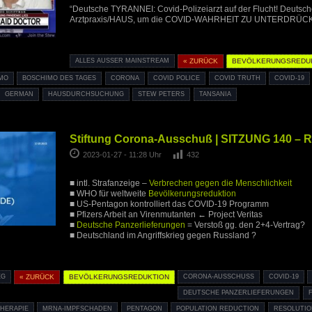
“Deutsche TYRANNEI: Covid-Polizeiarzt auf der Flucht! Deut
Arztpraxis/HAUS, um die COVID-WAHRHEIT ZU UNTERDRÜC
ALLES AUSSER MAINSTREAM
« ZURÜCK
BEVÖLKERUNGSREDU
MO
BOSCHIMO DES TAGES
CORONA
COVID POLICE
COVID TRUTH
COVID-19
GERMAN
HAUSDURCHSUCHUNG
STEW PETERS
TANSANIA
Stiftung Corona-Ausschuß | SITZUNG 140 – R
2023-01-27 - 11:28 Uhr
432
■ intl. Strafanzeige –
Verbrechen gegen die Menschlichkeit
■ WHO für weltweite
Bevölkerungsreduktion
■ US-Pentagon kontrolliert das COVID-19 Programm
■ Pfizers Arbeit an Virenmutanten ← Project Veritas
■
Deutsche Panzerlieferungen
= Verstoß gg. den 2+4-Vertrag?
■ Deutschland im Angriffskrieg gegen Russland ?
EG
« ZURÜCK
BEVÖLKERUNGSREDUKTION
CORONA-AUSSCHUSS
COVID-19
DEUTSCHE PANZERLIEFERUNGEN
HERAPIE
MRNA-IMPFSCHADEN
PENTAGON
POPULATION REDUCTION
RESOLUTION