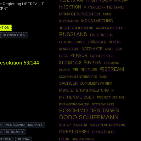
HIGH NOON
MRNA-
TIEFENSTAAT
sche Regierung ÜBERFÄLLT
INJEKTION
MRNA GEN-THERAPIE
KEN”
MRNA GEN-INJEKTION
ARNE
MRNA IMPFUNG
BURKHARDT
KTION
JUSTUS HOFFMANN
ANGELA MERKEL
RUSSLAND
ÖSTERREICH
DEPOPULATION
THÜRINGEN
ROBERT
FLUTOPFERHILFE
NATO-AKTE
KENNEDY JR.
NWO
VCV
ZENSUR
RACK
TWITTER-FILES
esolution 53/144
3121534312
ÄGYPTEN
HERMANN
種STREAM
FBI
RKI-FILES
PLOPPA
MODRNA-GENTHERAPIE
WIEN
SACHSEN
LUMUMBAS AFRIKA
MWGFD
BITWIG ANLEITUNG
KI
MYTHEN METZGER
PROJECT VERITAS
PRÄ-ASTRONAUTIK
DYATLOW PASS
BOSCHIMO DES TAGES
BODO SCHIFFMANN
NSDAP
KANADA
MARTIN BRAUKMANN
CRIMES AGAINST HUMANITY
GREAT RESET
EUROPÄISCHE
FRUCHTBARKEIT
UNION
HUNTER BIDEN
 53/144
RUSSIA