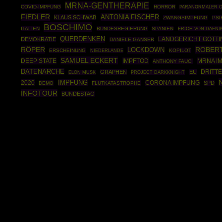
MRNA-GENTHERAPIE
COVID-IMPFUNG
HORROR
PARANORMALER 
FIEDLER
ANTONIA FISCHER
KLAUS SCHWAB
ZWANGSIMPFUNG
PSI
BOSCHIMO
ITALIEN
BUNDESREGIERUNG
SPANIEN
ERICH VON DAENI
QUERDENKEN
DEMOKRATIE
LANDGERICHT GÖTT
DANIELE GANSER
RÖPER
ROBERT
LOCKDOWN
ERSCHEINUNG
KOPILOT
NIEDERLANDE
SAMUEL ECKERT
DEEP STATE
IMPFTOD
MRNA I
ANTHONY FAUCI
DATENARCHE
DRITTE
GRAPHEN
EU
PROJECT DARKKNIGHT
ELON MUSK
2020
IMPFUNG
CORONA IMPFUNG
SPD
DEMO
FLUTKATASTROPHE
INFOTOUR
BUNDESTAG