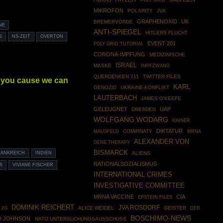
MIKROFON
POLARITY
JVA
GRAPHENOXID
UK
BREMERVÖRDE
NE
ANTI-SPIEGEL
HITLERS FLUCHT
S
NS-ZEIT
OVERTON
EVENT 201
POLY GRID TUTORIAL
CORONA-IMPFUNG
MEDIZINISCHE
ISRAEL
MASKE
IMPFZWANG
QUERDENKEN 711
TWITTER FILES
 you cause we can
KARL
GENOZID
UKRAINE-KONFLIKT
LAUTERBACH
JAMES O'KEEFE
GELEUGNET
UAP
DRESDEN
WOLFGANG WODARG
RAINER
DIKTATUR
MAUSFELD
COMIRNATY
MRNA
ALEXANDER VON
GENE THERAPY
BISMARCK
ALIENS
RANKREICH
INDIEN
NATIONALSOZIALISMUS
VIVIANE FISCHER
INTERNATIONAL CRIMES
INVESTIGATIVE COMMITTEE
MRNA VACCINE
CIA
EPSTEIN FILES
DOMINIK REICHERT
JVA ROSDORF
ALICE WEIDEL
GEISTER
2G
DER
BOSCHIMO-NEWS
D JOHNSON
NATO UNTERSUCHUNGSAUSSCHUSS