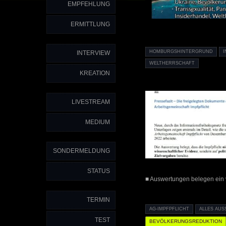
EMPFEHLUNG
ERMITTLUNG
HOMBURGSHINTERGRUND
INTERVIEW
WELTHERRSCHAFT
KREATION
LIVESTREAM
MEDIUM
SONDERMELDUNG
STATUS
■ Auswertungen belegen ein
TERMIN
AG-IMPFPFLICHT
ALLES AUS
TEST
BEVÖLKERUNGSREDUKTION