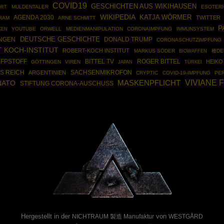
COVID19
GESCHICHTEN AUS WIKIHAUSEN
MULDENTALER
ESOTERI
ORT
WIKIPEDIA
AGENDA 2030
KATJA WÖRMER
TWITTER
RAM
ARNE SCHMITT
P
YOUTUBE
ORWELL
MEDIENMANIPULATION
CORONAIMPFUNG
IMMUNSYSTEM
KEN
DEUTSCHE GESCHICHTE
DONALD TRUMP
INGEN
CORONASCHUTZIMPFUNG
 KOCH-INSTITUT
ROBERT-KOCH INSTITUT
MARKUS SÖDER
BIOWAFFEN
種DE
MFPSTOFF
BITTEL TV
ROGER BITTEL
HEIKO
GÖTTINGEN
VIREN
TÜRKEI
JAPAN
S REICH
SACHSENMIKROFON
ARGENTINIEN
CRYPTIC
COVID-19-IMPFUNG
PE
VIVIANE 
NATO
MASKENPFLICHT
STIFTUNG CORONA-AUSCHUSS
Powered By :
Hergestellt in der
von
NICHTRAUM 製造 Manufaktur
WESTGÅRD