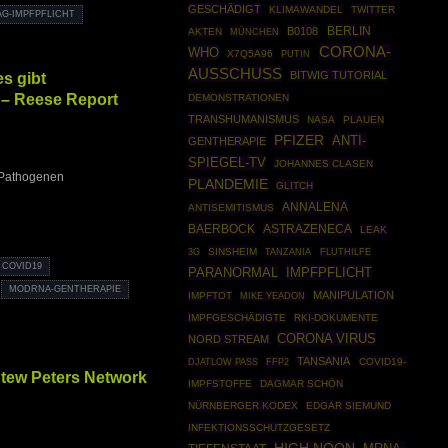
GESCHÄDIGT
KLIMAWANDEL
TWITTER
AG-IMPFPFLICHT
BERLIN
B0108
AKTEN
MÜNCHEN
CORONA-
WHO
X7Q5A96
PUTIN
AUSSCHUSS
s gibt
BITWIG TUTORIAL
 – Reese Report
DEMONSTRATIONEN
TRANSHUMANISMUS
NASA
PLAUEN
PFIZER
ANTI-
GENTHERAPIE
SPIEGEL-TV
JOHANNES CLASEN
n Pathogenen
PLANDEMIE
GLITCH
ANNALENA
ANTISEMITISMUS
BAERBOCK
ASTRAZENECA
LEAK
SINSHEIM
3G
TANZANIA
FLUTHILFE
COVID19
PARANORMAL
IMPFPFLICHT
MODRNA-GENTHERAPIE
MANIPULATION
IMPFTOT
MIKE YEADON
IMPFGESCHÄDIGTE
RKI-DOKUMENTE
CORONA VIRUS
NORD STREAM
TANSANIA
FFP2
COVID19-
DJATLOW PASS
Stew Peters Network
IMPFSTOFFE
DAGMAR SCHÖN
NÜRNBERGER KODEX
EDGAR SIEMUND
INFEKTIONSSCHUTZGESETZ