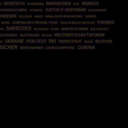
BIONTECH
WIKIHAUSEN
MARKUS
C
SCHWEDEN
NDR
JUSTUS P. HOFFMANN
FRIEDRICH MERZ
SCHWEIZ
BLACKROCK
ANDEMIE
MARS
MRNA-GENTHERAPEUTIKA
GRIPPE
RELIGION
THOMAS
CORONA INFO REVIVAL TOUR
MORD
PAUL-EHRLICH INSTITUT
SARSCOV2
MARTIN SCHWAB
US
大名 ASPHYX
METABIOTA
KLIMA
WELTWIRTSCHAFTSFORUM
 SCHÖNING
AUSTRALIEN
WUHAN
UKRAINE
RKI
PCR-TEST
TIEFER STAAT
BUSTOUR
RU
MUSIC
FISCHER
CORONA
BEATE BAHNER
COVID19-IMPFUNG