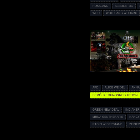
RUSSLAND
SESSION 140
WHO
WOLFGANG WODARG
AFD
ALICE WEIDEL
ANNA
BEVÖLKERUNGSREDUKTION
GREEN NEW DEAL
INDIANER
MRNA-GENTHERAPIE
NANCY
RADIO WIDERSTAND
REINER