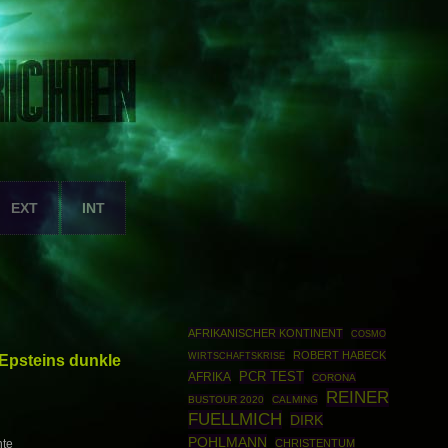
EXT
INT
AFRIKANISCHER KONTINENT
COSMO
ROBERT HABECK
WIRTSCHAFTSKRISE
Epsteins dunkle
PCR TEST
AFRIKA
CORONA
REINER
BUSTOUR 2020
CALMING
FUELLMICH
DIRK
POHLMANN
CHRISTENTUM
hte