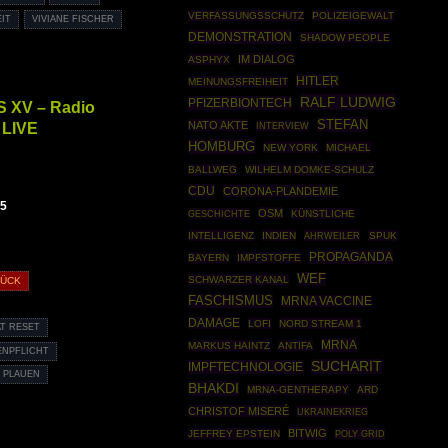
VERFASSUNGSSCHUTZ
POLIZEIGEWALT
IT
VIVIANE FISCHER
DEMONSTRATION
SHADOW PEOPLE
IM DIALOG
ASPHYX
HITLER
MEINUNGSFREIHEIT
RALF LUDWIG
PFIZERBIONTECH
S XV – Radio
STEFAN
 LIVE
NATO AKTE
INTERVIEW
HOMBURG
NEW YORK
MICHAEL
BALLWEG
WILHELM DOMKE-SCHULZ
CDU
CORONA-PLANDEMIE
15
OSM
GESCHICHTE
KÜNSTLICHE
INTELLIGENZ
INDIEN
AHRWEILER
SPUK
PROPAGANDA
BAYERN
IMPFSTOFFE
WEF
SCHWARZER KANAL
RÜCK
FASCHISMUS
MRNA VACCINE
DAMAGE
LOFI
NORD STREAM 1
T RESET
MRNA
MARKUS HAINTZ
ANTIFA
ENPFLICHT
SUCHARIT
IMPFTECHNOLOGIE
PLAUEN
BHAKDI
MRNA-GENTHERAPY
ARD
CHRISTOF MISERÉ
UKRAINEKRIEG
BITWIG
JEFFREY EPSTEIN
POLY GRID