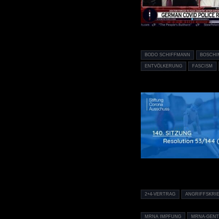
BODO SCHIFFMANN
BOSCHI
ENTVÖLKERUNG
FASCISM
2+4-VERTRAG
ANGRIFFSKRI
MRNA IMPFUNG
MRNA-GENT