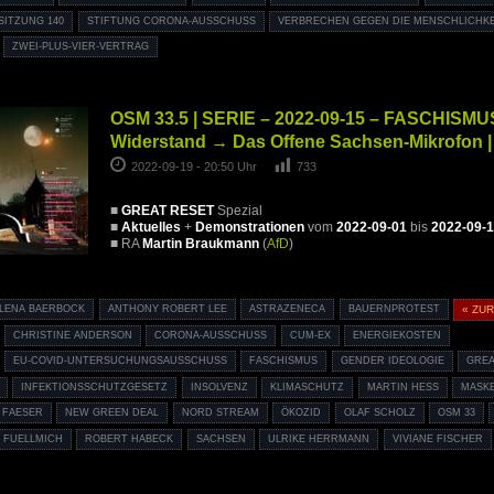
SITZUNG 140
STIFTUNG CORONA-AUSSCHUSS
VERBRECHEN GEGEN DIE MENSCHLICHKE
ZWEI-PLUS-VIER-VERTRAG
OSM 33.5 | SERIE – 2022-09-15 – FASCHISMU
Widerstand → Das Offene Sachsen-Mikrofon |
2022-09-19 - 20:50 Uhr
733
■
GREAT RESET
Spezial
■
Aktuelles
+
Demonstrationen
vom
2022-09-01
bis
2022-09-
■ RA
Martin Braukmann
(
AfD
)
LENA BAERBOCK
ANTHONY ROBERT LEE
ASTRAZENECA
BAUERNPROTEST
« ZU
CHRISTINE ANDERSON
CORONA-AUSSCHUSS
CUM-EX
ENERGIEKOSTEN
EU-COVID-UNTERSUCHUNGSAUSSCHUSS
FASCHISMUS
GENDER IDEOLOGIE
GREA
INFEKTIONSSCHUTZGESETZ
INSOLVENZ
KLIMASCHUTZ
MARTIN HESS
MASK
 FAESER
NEW GREEN DEAL
NORD STREAM
ÖKOZID
OLAF SCHOLZ
OSM 33
 FUELLMICH
ROBERT HABECK
SACHSEN
ULRIKE HERRMANN
VIVIANE FISCHER