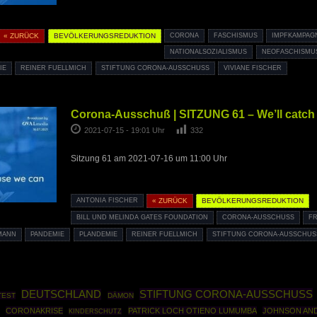
« ZURÜCK
BEVÖLKERUNGSREDUKTION
CORONA
FASCHISMUS
IMPFKAMPAG
NATIONALSOZIALISMUS
NEOFASCHISMU
IE
REINER FUELLMICH
STIFTUNG CORONA-AUSSCHUSS
VIVIANE FISCHER
Corona-Ausschuß | SITZUNG 61 – We’ll catch
2021-07-15 - 19:01 Uhr
332
Sitzung 61 am 2021-07-16 um 11:00 Uhr
ANTONIA FISCHER
« ZURÜCK
BEVÖLKERUNGSREDUKTION
BILL UND MELINDA GATES FOUNDATION
CORONA-AUSSCHUSS
F
MANN
PANDEMIE
PLANDEMIE
REINER FUELLMICH
STIFTUNG CORONA-AUSSCHUSS
STIFTUNG CORONA-AUSSCHUSS
DEUTSCHLAND
TEST
DÄMON
CORONAKRISE
PATRICK LOCH OTIENO LUMUMBA
JOHNSON AN
KINDERSCHUTZ