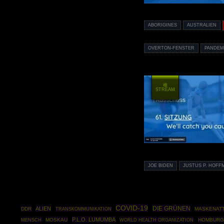
ABORIGINES
AUSTRALIEN
OVERTON-FENSTER
PANDEM
種
STREAM
JOE BIDEN
JUSTUS P. HOFF
COVID-19
DIE GRÜNEN
ALIEN
DDR
MASKENAT
TRANSKOMMUNIKATION
P.L.O. LUMUMBA
MOSKAU
WORLD HEALTH ORGANIZATION
HOMBURG
MENSCH