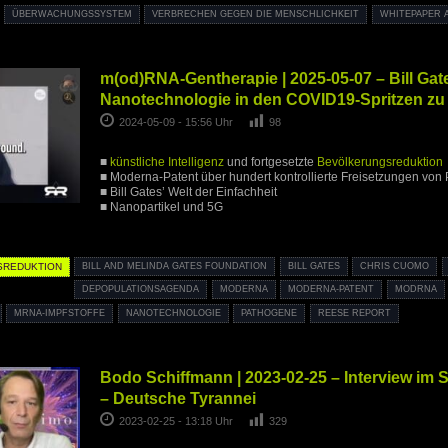
ÜBERWACHUNGSSYSTEM
VERBRECHEN GEGEN DIE MENSCHLICHKEIT
WHITEPAPER 
m(od)RNA-Gentherapie | 2025-05-07 – Bill Gate
Nanotechnologie in den COVID19-Spritzen zu
2024-05-09 - 15:56 Uhr
98
■
künstliche Intelligenz
und fortgesetzte
Bevölkerungsreduktion
■ Moderna-Patent über hundert kontrollierte Freisetzungen vo
■ Bill Gates’ Welt der Einfachheit
■ Nanopartikel und 5G
SREDUKTION
BILL AND MELINDA GATES FOUNDATION
BILL GATES
CHRIS CUOMO
DEPOPULATIONSAGENDA
MODERNA
MODERNA-PATENT
MODRNA
MRNA-IMPFSTOFFE
NANOTECHNOLOGIE
PATHOGENE
REESE REPORT
Bodo Schiffmann | 2023-02-25 – Interview im 
– Deutsche Tyrannei
2023-02-25 - 13:18 Uhr
329