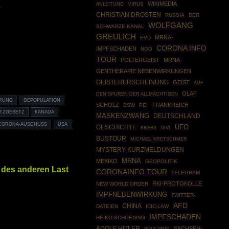
WIKIMEDIA
ANLEITUNG
VIRUS
e
CHRISTIAN DROSTEN
RUSSIA
DER
WOLFGANG
SCHWARZE KANAL
GREULICH
MRNA-
EVD
CORONA INFO
IMPFSCHADEN
NGO
TOUR
POLTERGEIST
MRNA-
GENTHERAPIE NEBENWIRKUNGEN
GEISTERERSCHEINUNG
GEIST
AUF
OLAF
DEN SPUREN DER ALLMÄCHTIGEN
ERUNG
DEPOPULATION
SCHOLZ
FRANKREICH
BSW
PEI
TZGESETZ
KANADA
MASKENZWANG
DEUTSCHLAND
 CORONA-AUSCHUSS
USA
UFO
GESCHICHTE
KREBS
DIVI
BUSTOUR
MICHAEL KRETSCHMER
MYSTERY KURZMELDUNGEN
MRNA
MEXIKO
GEOPOLITIK
 des anderen Last
CORONAINFO TOUR
TELEGRAM
RKI-PROTOKOLLE
NEW WORLD ORDER
IMPFNEBENWIRKUNG
TWITTER-
AFD
CHINA
DATEIEN
ICIC.LAW
IMPFSCHADEN
HEIKO SCHOENING
ADOLF HITLER
SACHSEN-
POLY GRID