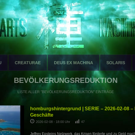
U
CREATURAE
DEUS EX MACHINA
SOLARIS
BEVÖLKERUNGSREDUKTION
LISTE ALLER "BEVÖLKERUNGSREDUKTION" EINTRÄGE
homburgshintergrund | SERIE – 2026-02-08 – 
Geschäfte
2026-02-08 - 18:00 Uhr
47
Jeffrey Epsteins Netzwerk, das Krisen förderte und zu Geld mac