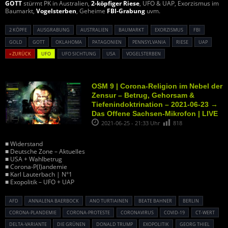
GOTT
stürmt PK in Australien,
2-köpfiger Riese
, UFO & UAP, Exorzismus im
Baumarkt,
Vogelsterben
, Geheime
FBI-Grabung
uvm.
2 KÖPFE
AUSGRABUNG
AUSTRALIEN
BAUMARKT
EXORZISMUS
FBI
GOLD
GOTT
OKLAHOMA
PATAGONIEN
PENNSYLVANIA
RIESE
UAP
« ZURÜCK
UFO
UFO SICHTUNG
USA
VOGELSTERBEN
OSM 9 | Corona-Religion im Nebel der
Zensur – Betrug, Gehorsam &
Tiefenindoktrination – 2021-06-23 →
Das Offene Sachsen-Mikrofon | LIVE
2021-06-25 - 21:33 Uhr
818
■ Widerstand
■ Deutsche Zone – Aktuelles
■ USA + Wahlbetrug
■ Corona-P(l)andemie
■ Karl Lauterbach | N°1
■ Exopolitik – UFO + UAP
AFD
ANNALENA BAERBOCK
ANO TURTIAINEN
BEATE BAHNER
BERLIN
CORONA-PLANDEMIE
CORONA-PROTESTE
CORONAVIRUS
COVID-19
CT-WERT
DELTA-VARIANTE
DIE GRÜNEN
DONALD TRUMP
EXOPOLITIK
GEORG THIEL