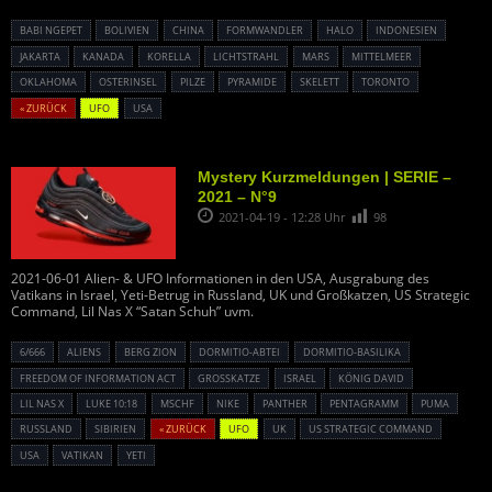
BABI NGEPET
BOLIVIEN
CHINA
FORMWANDLER
HALO
INDONESIEN
JAKARTA
KANADA
KORELLA
LICHTSTRAHL
MARS
MITTELMEER
OKLAHOMA
OSTERINSEL
PILZE
PYRAMIDE
SKELETT
TORONTO
« ZURÜCK
UFO
USA
Mystery Kurzmeldungen | SERIE –
2021 – N°9
2021-04-19 - 12:28 Uhr
98
2021-06-01 Alien- & UFO Informationen in den USA, Ausgrabung des
Vatikans in Israel, Yeti-Betrug in Russland, UK und Großkatzen, US Strategic
Command, Lil Nas X “Satan Schuh” uvm.
6/666
ALIENS
BERG ZION
DORMITIO-ABTEI
DORMITIO-BASILIKA
FREEDOM OF INFORMATION ACT
GROSSKATZE
ISRAEL
KÖNIG DAVID
LIL NAS X
LUKE 10:18
MSCHF
NIKE
PANTHER
PENTAGRAMM
PUMA
RUSSLAND
SIBIRIEN
« ZURÜCK
UFO
UK
US STRATEGIC COMMAND
USA
VATIKAN
YETI