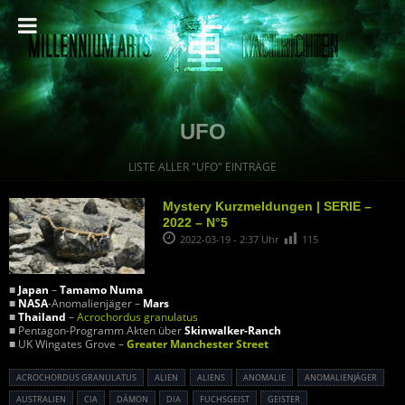
UFO
LISTE ALLER "UFO" EINTRÄGE
Mystery Kurzmeldungen | SERIE –
2022 – N°5
2022-03-19 - 2:37 Uhr
115
■
Japan
–
Tamamo Numa
■
NASA
-Anomalienjäger –
Mars
■
Thailand
–
Acrochordus granulatus
■ Pentagon-Programm Akten über
Skinwalker-Ranch
■ UK Wingates Grove –
Greater Manchester Street
ACROCHORDUS GRANULATUS
ALIEN
ALIENS
ANOMALIE
ANOMALIENJÄGER
AUSTRALIEN
CIA
DÄMON
DIA
FUCHSGEIST
GEISTER