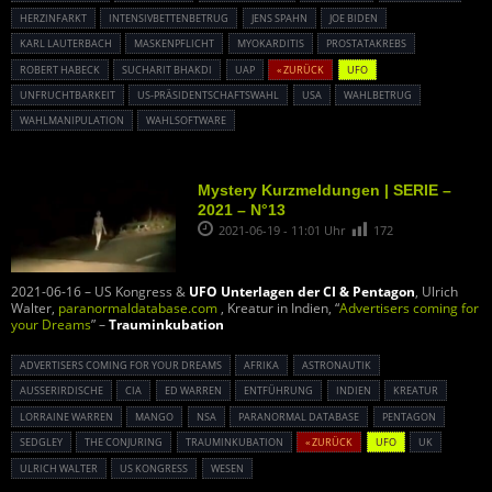
HERZINFARKT
INTENSIVBETTENBETRUG
JENS SPAHN
JOE BIDEN
KARL LAUTERBACH
MASKENPFLICHT
MYOKARDITIS
PROSTATAKREBS
ROBERT HABECK
SUCHARIT BHAKDI
UAP
« ZURÜCK
UFO
UNFRUCHTBARKEIT
US-PRÄSIDENTSCHAFTSWAHL
USA
WAHLBETRUG
WAHLMANIPULATION
WAHLSOFTWARE
Mystery Kurzmeldungen | SERIE –
2021 – N°13
2021-06-19 - 11:01 Uhr
172
2021-06-16 – US Kongress &
UFO Unterlagen der CI & Pentagon
, Ulrich
Walter,
paranormaldatabase.com
, Kreatur in Indien, “
Advertisers coming for
your Dreams
” –
Trauminkubation
ADVERTISERS COMING FOR YOUR DREAMS
AFRIKA
ASTRONAUTIK
AUSSERIRDISCHE
CIA
ED WARREN
ENTFÜHRUNG
INDIEN
KREATUR
LORRAINE WARREN
MANGO
NSA
PARANORMAL DATABASE
PENTAGON
SEDGLEY
THE CONJURING
TRAUMINKUBATION
« ZURÜCK
UFO
UK
ULRICH WALTER
US KONGRESS
WESEN