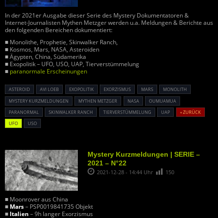
In der 2021er Ausgabe dieser Serie des Mystery Dokumentatoren &
Internet-Journalisten Mythen Metzger werden u.a. Meldungen & Berichte aus
den folgenden Bereichen dokumentiert:
■ Monolithe, Prophetie, Skinwalker Ranch,
■ Kosmos, Mars, NASA, Asteroiden
■ Ägypten, China, Südamerika
■ Exopolitik – UFO, USO, UAP, Tierverstümmelung
■
paranormale Erscheinungen
ASTEROID
AVI LOEB
EXOPOLITIK
EXORZISMUS
MARS
MONOLITH
MYSTERY KURZMELDUNGEN
MYTHEN METZGER
NASA
OUMUAMUA
PARANORMAL
SKINWALKER RANCH
TIERVERSTÜMMELUNG
UAP
« ZURÜCK
UFO
USO
Mystery Kurzmeldungen | SERIE –
2021 – N°22
2021-12-28 - 14:44 Uhr
150
■ Moonrover aus China
■
Mars
– PSP0019841735 Objekt
■
Italien
– 9h langer Exorzismus