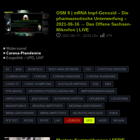
OSM 8 | mRNA Impf-Genozid – Die
pharmazeutische Unterwerfung –
2021-06-16 → Das Offene Sachsen-
Mikrofon | LIVE
2021-06-17 - 22:02 Uhr
479
■ Widerstand
■
Corona-Plandemie
■ Exopolitik – UFO, UAP
5G
BAN
BIONTECH
BODY AREA NETWORK
CDC
CHRISTIAN DROSTEN
CLEMENS ARVAY
CORONA
CORONA-PANDEMIE
CORONA-PLANDEMIE
COVID-19
COVID-19-IMPFUNG
DIGITALER IMPFPASS
DIVI
EMA
FFP2-MASKE
GRUNDRECHTSEINSCHRÄNKUNG
IMPFNEBENWIRKUNGEN
IMPFSCHADEN
JENS SPAHN
KATHERINE HORTON
KEN JEBSEN
LOCKDOWN
MAGNETISMUS
MODRNA IMPFSTOFFE
MODRNA-GENTHERAPIE
MRNA-GENTHERAPIE
MRNA-IMPFSTOFFE
NEUROTECHNOLOGIE
OSM 8
PCR TEST
PFIZER
PSYOP
UAP
« ZURÜCK
UFO
VAERS
WUHAN