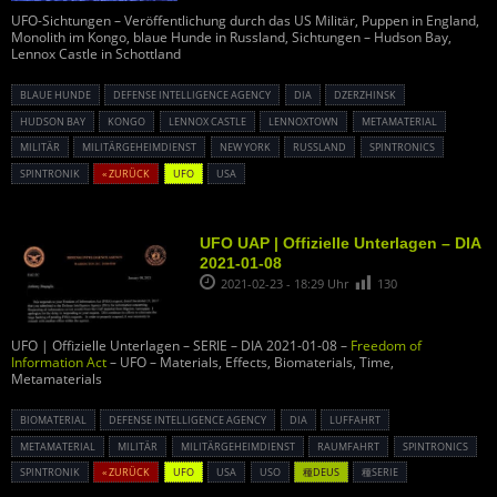
UFO-Sichtungen – Veröffentlichung durch das US Militär, Puppen in England,
Monolith im Kongo, blaue Hunde in Russland, Sichtungen – Hudson Bay,
Lennox Castle in Schottland
BLAUE HUNDE
DEFENSE INTELLIGENCE AGENCY
DIA
DZERZHINSK
HUDSON BAY
KONGO
LENNOX CASTLE
LENNOXTOWN
METAMATERIAL
MILITÄR
MILITÄRGEHEIMDIENST
NEW YORK
RUSSLAND
SPINTRONICS
SPINTRONIK
« ZURÜCK
UFO
USA
UFO UAP | Offizielle Unterlagen – DIA
2021-01-08
2021-02-23 - 18:29 Uhr
130
UFO | Offizielle Unterlagen – SERIE – DIA 2021-01-08 –
Freedom of
Information Act
– UFO – Materials, Effects, Biomaterials, Time,
Metamaterials
BIOMATERIAL
DEFENSE INTELLIGENCE AGENCY
DIA
LUFFAHRT
METAMATERIAL
MILITÄR
MILITÄRGEHEIMDIENST
RAUMFAHRT
SPINTRONICS
SPINTRONIK
« ZURÜCK
UFO
USA
USO
種DEUS
種SERIE