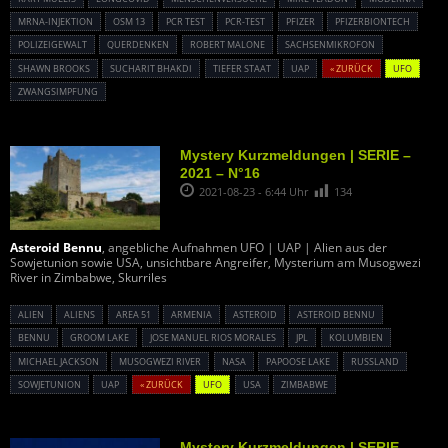
MRNA-INJEKTION
OSM 13
PCR TEST
PCR-TEST
PFIZER
PFIZERBIONTECH
POLIZEIGEWALT
QUERDENKEN
ROBERT MALONE
SACHSENMIKROFON
SHAWN BROOKS
SUCHARIT BHAKDI
TIEFER STAAT
UAP
« ZURÜCK
UFO
ZWANGSIMPFUNG
Mystery Kurzmeldungen | SERIE –
2021 – N°16
2021-08-23 - 6:44 Uhr
134
Asteroid Bennu
, angebliche Aufnahmen UFO | UAP | Alien aus der
Sowjetunion sowie USA, unsichtbare Angreifer, Mysterium am Musogwezi
River in Zimbabwe, Skurriles
ALIEN
ALIENS
AREA 51
ARMENIA
ASTEROID
ASTEROID BENNU
BENNU
GROOM LAKE
JOSE MANUEL RIOS MORALES
JPL
KOLUMBIEN
MICHAEL JACKSON
MUSOGWEZI RIVER
NASA
PAPOOSE LAKE
RUSSLAND
SOWJETUNION
UAP
« ZURÜCK
UFO
USA
ZIMBABWE
Mystery Kurzmeldungen | SERIE –