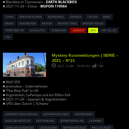
■ Blackbox in Tasmanien –
EARTH BLACKBOX
■ 2021-11-24 – China –
MUFON 119564
CHINA
EARTH BLACKBOX
EXORZISMUS
GEORGIA
ITALIEN
MARS
MOND
MOONROVER
MUFON
MUFON 119564
MYSTERY HOUSE
PSP0019841735
SASQUATCH
TASMANIEN
« ZURÜCK
UFO
URI GELLER
USA
Mystery Kurzmeldungen | SERIE –
2021 – N°21
2021-12-06 - 19:08 Uhr
148
■ Wolf 359
■ promobot – Unternehmen
■ “The Blue Pub” in UK
■ Argentinien, LaPampa und ein 60km-Fall
■ 2021-11-26 – Spanien & Vogelsterben
■ UFO über Zürich | Schweiz
ANDREW P. WOOLNOUGH
ANTHONY RICCARDI
ARGENTINIEN
BIGELOW INSTITUTE
ENTFÜHRUNG
JEFFREY MISHLOVE
LA PAMPA
LEBEN NACH DEM TOD
LEO RUICKBIE
MYTHEN METZGER
PHILLIP CASSEY