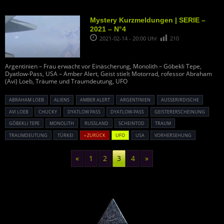
Mystery Kurzmeldungen | SERIE –
2021 – N°4
2021-02-14 - 20:00 Uhr
210
Argentinien – Frau erwacht vor Einäscherung, Monolith – Göbekli Tepe,
Dyatlow-Pass, USA – Amber Alert, Geist stielt Motorrad, rofessor Abraham
(Avi) Loeb, Träume und Traumdeutung, UFO
ABRAHAM LOEB
ALIENS
AMBER ALERT
ARGENTINIEN
AUSSERIRDISCHE
AVI LOEB
CHUCKY
DYATLOW PASS
DYATLOW-PASS
GEISTERERSCHEINUNG
GÖBEKLI TEPE
MONOLITH
RUSSLAND
SCHEINTOD
TRAUM
TRAUMDEUTUNG
TÜRKEI
« ZURÜCK
UFO
USA
VORHERSEHUNG
«
1
2
3
4
»