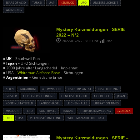
TEARS OF ACID
TÜRKEI
UAP
« ZURÜCK
UFO
UNSTERBLICHKEIT
WÜRZBURG
Mystery Kurzmeldungen | SERIE –
2022 – N°2
2022-01-26 - 13:05 Uhr
282
■
UK
– Southwell Pub
■
Japan
– UFO Sichtungen
■ 2000 Jahre alter Langschädel + Implantat
■ USA –
Whiteman Airforce Base
– Sichtungen
■
Argentinien
– Genetische Ernte
ALIEN
AQUARIUM
ATOMWAFFEN
EISENIMPLANTAT
ERSCHEINUNG
GEISTER
GEISTERERSCHEINUNG
GENETISCHE ERNTE
GOLDFISCH
JAPAN
KONTINUITÄTSFELD
LANGSCHÄDEL
LEICHENHALLE
LIBERATION TIMES
MISSOURI
PERU
SOUTHWELL
TAIWAN
TIERVERSTÜMMELUNG
« ZURÜCK
UFO
USA
VIEHVERSTÜMMELUNG
WHITEMAN AIRFORCE BASE
Mystery Kurzmeldungen | SERIE –