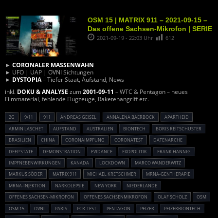
OSM 15 | MATRIX 911 – 2021-09-15 –
Das offene Sachsen-Mikrofon | SERIE
2021-09-19 - 22:03 Uhr
612
►
CORONALER MASSENWAHN
► UFO | UAP | OVNI Sichtungen
►
DYSTOPIA
– Tiefer Staat, Aufstand, News
inkl.
DOKU & ANALYSE
zum
2001-09-11
– WTC & Pentagon – neues
Filmmaterial, fehlende Flugzeuge, Raketenangriff etc.
2G
9/11
911
ANDREAS GEISEL
ANNALENA BAERBOCK
APARTHEID
ARMIN LASCHET
AUFSTAND
AUSTRALIEN
BIONTECH
BORIS REITSCHUSTER
BRASILIEN
CHINA
CORONAIMPFUNG
CORONATEST
DATENARCHE
DEEP STATE
DEMONSTRATION
EVIDANCE
EXOPOLITIK
FRANK HANNIG
IMPFNEBENWIRKUNGEN
KANADA
LOCKDOWN
MARCO WANDERWITZ
MARKUS SÖDER
MATRIX 911
MICHAEL KRETSCHMER
MRNA-GENTHERAPIE
MRNA-INJEKTION
NARKOLEPSIE
NEW YORK
NIEDERLANDE
OFFENES SACHSEN-MIKROFON
OFFENES SACHSENMIKROFON
OLAF SCHOLZ
OSM
OSM 15
OVNI
PARIS
PCR-TEST
PENTAGON
PFIZER
PFIZERBIONTECH