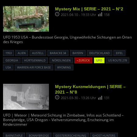
Mystery Mix | SERIE – 2021 – N°2
2021-04-10 - 19:33 Uhr
158
UFO 1953 USA – Bundesstaat Georgia, Ungewöhnliche Sichtungen an Orten
des Krieges
1953
ALIEN
AUSTELL
BARACKE 34
BAYERN
DEUTSCHLAND
EIFEL
GEORGIA
HÜRTGENWALD
NÖRDLINGEN
« ZURÜCK
UFO
US ROUTE 278
USA
WARREN AIR FORCE BASE
WYOMING
Mystery Kurzmeldungen | SERIE –
2021 – N°8
2021-03-30 - 13:26 Uhr
131
UFO | Meteor | Meteorid Sichtung in Zimbabwe, Infos aus Schottland –
Bonnybridge, USA Oregon – Viehverstümmelung, Erscheinung im
Kinderzimmer
BARNSTAPLE
BONNYBRIDGE
GEISTERERSCHEINUNG
GHOST HUNTERS