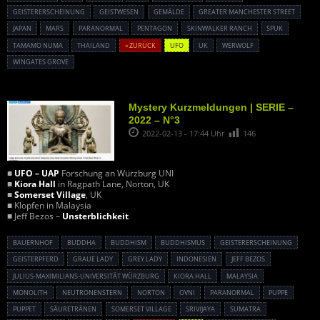
GEISTERERSCHEINUNG
GEISTWESEN
GEMÄLDE
GREATER MANCHESTER STREET
JAPAN
MARS
PARANORMAL
PENTAGON
SKINWALKER RANCH
SPUK
TAMAMO NUMA
THAILAND
« ZURÜCK
UFO
UK
WERWOLF
WINGATES GROVE
Mystery Kurzmeldungen | SERIE –
2022 – N°3
2022-02-13 - 17:44 Uhr
146
■
UFO – UAP
Forschung an Würzburg UNI
■
Kiora Hall
in Ragpath Lane, Norton, UK
■
Somerset Village
, UK
■ Klopfen in Malaysia
■ Jeff Bezos –
Unsterblichkeit
BAUERNHOF
BUDDHA
BUDDHISM
BUDDHISMUS
GEISTERERSCHEINUNG
GEISTERPFERD
GRAUE LADY
GREY LADY
INDONESIEN
JEFF BEZOS
JULIUS-MAXIMILIANS-UNIVERSITÄT WÜRZBURG
KIORA HALL
MALAYSIA
MONOLITH
NEUTRONENSTERN
NORTON
OVNI
PARANORMAL
PUPPE
PUPPET
SÄURETRÄNEN
SOMERSET VILLAGE
SRIVIJAYA
SUMATRA