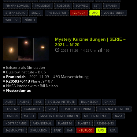
PIM VAN LOMMEL
PROMOBOT
ROBOTER
SCHWEIZ
SETI
SPANIEN
STEFAN LEUKO
SUIZID
THE BLUE PUB
« ZURÜCK
UFO
VOGELSTERBEN
WOLF 359
ZÜRICH
Mystery Kurzmeldungen | SERIE –
2021 – N°20
2021-11-26 - 14:28 Uhr
165
■ Existenz als Simulation
■ Bigelow Institute – BICS
■
Frankreich
– 2021-11-09 – UFO Massensichtung
■
R20593+6413
Planet 9/10 ?
■ NASA Interview mit Bill Nelson
■
Nostradamus
ALIEN
ALIENS
BICS
BIGELOW INSTITUTE
BILL NELSON
CHINA
EXISTENZ
FRANKREICH
GEIST
GEISTERERSCHEINUNG
LEBEN NACH DEM TOD
LONDON
MATRIX
MYSTERY KURZMELDUNGEN
MYTHEN METZGER
NASA
NOSTRADAMUS
PARANORMAL
PLANET 10
PLANET 9
R20593+6413
SALMA HAYEK
SIMULATION
SPUK
UAP
« ZURÜCK
UFO
USA