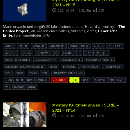
2021 – N°15
2021-08-04 - 13:52 Uhr
255
Mann erwacht und vergißt 20 Jahre seines Lebens, Havard University – “
The
Galileo Project
“, die Krallen eines Adlers, Antarktis, Arktis,
Genetische
Ernte
, Formwandelndes UFO
ADLER
ALIEN
AMNESIE
ANTARKTIS
ARGENTINIEN
ARKTIS
ARTEFAKT
AVI LOEB
DUBAI
FORMWANDLER
FRANKREICH
GALILEO PROJECT
GENETISCHE ERNTE
GOOGLE EARTH
GOOGLE MAPS
HAVARD UNIVERSITY
JOSE GABRIEL ROMAN GARCES
KPMG
KREATUR
PARANORMAL
POLTERGEIST
SETI
SPUK
TEXAS
TGA
TIERVERSTÜMMELUNG
TRANSIENTEN GLOBALE AMNESIE
« ZURÜCK
UFO
USA
VIEHVERSTÜMMELUNG
WETTERMANIPULATION
Mystery Kurzmeldungen | SERIE –
2021 – N°14
2021-07-10 - 16:53 Uhr
155