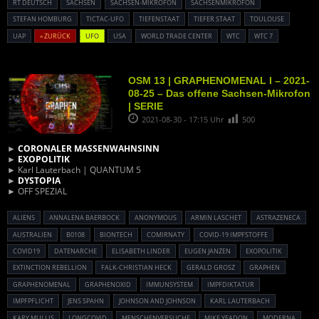
RT DEUTSCH
SACHSEN
SACHSEN-MIKROFON
SACHSENMIKROFON
STEFAN HOMBURG
TICTAC-UFO
TIEFENSTAAT
TIEFER STAAT
TOULOUSE
UAP
« ZURÜCK
UFO
USA
WORLD TRADE CENTER
WTC
WTC 7
OSM 13 | GRAPHENOMENAL I – 2021-
08-25 – Das offene Sachsen-Mikrofon
| SERIE
2021-08-30 - 17:15 Uhr
500
►
CORONALER MASSENWAHNSINN
►
EXOPOLITIK
► Karl Lauterbach | QUANTUM 5
►
DYSTOPIA
► OFF SPEZIAL
ALIENS
ANNALENA BAERBOCK
ANONYMOUS
ARMIN LASCHET
ASTRAZENECA
AUSTRALIEN
B0108
BIONTECH
COMIRNATY
COVID-19 IMPFSTOFFE
COVID19
DATENARCHE
ELISABETH LINDER
EUGEN JANZEN
EXOPOLITIK
EXTINCTION REBELLION
FALK-CHRISTIAN HECK
GERALD GROSZ
GRAPHEN
GRAPHENOMENAL
GRAPHENOXID
IMMUNSYSTEM
IMPFDIKTATUR
IMPFPFLICHT
JENS SPAHN
JOHNSON AND JOHNSON
KARL LAUTERBACH
KARY MULLIS
LONGCOVID
MENSCHENVERSUCHE
MIKE YEADON
MODERNA