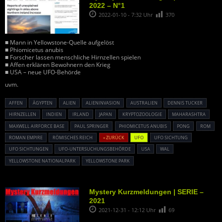
2022 – N°1
2022-01-10 - 7:32 Uhr
370
■ Mann in Yellowstone-Quelle aufgelöst
■ Phiomicetus anubis
■ Forscher lassen menschliche Hirnzellen spielen
■ Affen erklären Bewohnern den Krieg
■ USA – neue UFO-Behörde
uvm.
AFFEN
ÄGYPTEN
ALIEN
ALIENINVASION
AUSTRALIEN
DENNIS TUCKER
HIRNZELLEN
INDIEN
IRLAND
JAPAN
KRYPTOZOOLOGIE
MAHARASHTRA
MAXWELL AIRFORCE BASE
PAUL SPRINGER
PHIOMICETUS ANUBIS
PONG
ROM
ROMAN EMPIRE
RÖMISCHES REICH
« ZURÜCK
UFO
UFO SICHTUNG
UFO SICHTUNGEN
UFO-UNTERSUCHUNGSBEHÖRDE
USA
WAL
YELLOWSTONE NATIONALPARK
YELLOWSTONE PARK
Mystery Kurzmeldungen | SERIE –
2021
2021-12-31 - 12:12 Uhr
69