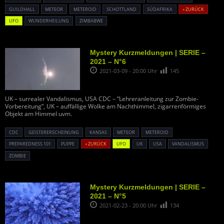
GUILDHALL
METEOR
METEROID
SCHOTTLAND
SÜDAFRIKA
« ZURÜCK
UFO
WUNDERHEILUNG
ZIMBABWE
Mystery Kurzmeldungen | SERIE –
2021 – N°6
2021-03-09 - 20:00 Uhr
145
UK – surrealer Vandalismus, USA CDC – “Lehreranleitung zur Zombie-
Vorbereitung”, UK – auffällige Wolke am Nachthimmel, zigarrenförmiges
Objekt am Himmel uvm.
CDC
GEISTERERSCHEINUNG
KANSAS
METEOR
METEROID
PREPAREDNESS 101
PUPPE
« ZURÜCK
UFO
UK
USA
VANDALISMUS
ZOMBIE
Mystery Kurzmeldungen | SERIE –
2021 – N°5
2021-02-23 - 20:00 Uhr
134