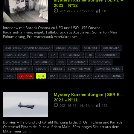
Mystery Kurzmeldungen | SERIE –
2021 – N°12
2021-06-06 - 17:27 Uhr
116
Interview mit Barack Obama zu UFO und USO, USS Omaha
Radaraufnahmen, angeb. Fußabdruck aus Australien, Somerton Man
Exhumierung, Prä-Astronautik Artefakte uvm.
3 SISTERS ECHO POINT KATOOMBA
ANCIENT ALIENS
ARTEFAKT
AUSTRALIEN
BARACK OBAMA
BIGFOOT
CIA
EXHUMIERUNG
FBI
FUSSABDRUCK
MAGNOLIA HOTEL
MAILONLINE
NSA
OKLAHOMA
PARANORMAL
PRÄ-ASTRONAUTIK
SEGUIN
SIDNEY
SOMERTON MAN
SOMERTON MANN
TEXAS
« ZURÜCK
UFO
USA
USO
USS OMAHA
ZEITVERSCHIEBUNG
Mystery Kurzmeldungen | SERIE –
2021 – N°11
2021-05-12 - 14:46 Uhr
129
Bolivien – Halo und Lichtstrahl Richtung Erde, UFOs in China und Kanada,
Osterinsel Pyramide, Pilze auf dem Mars, 30m langes Skelett aus dem
Mittelmeer uvm.