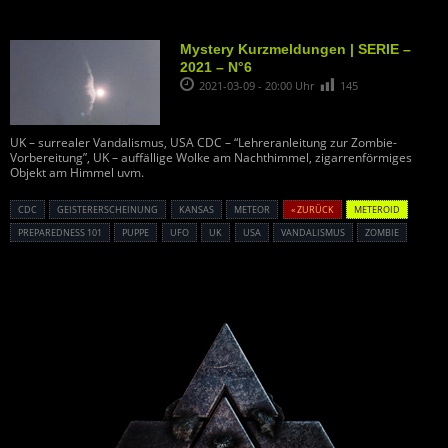
Mystery Kurzmeldungen | SERIE –
2021 – N°6
2021-03-09 - 20:00 Uhr
145
UK – surrealer Vandalismus, USA CDC – “Lehreranleitung zur Zombie-
Vorbereitung”, UK – auffällige Wolke am Nachthimmel, zigarrenförmiges
Objekt am Himmel uvm.
CDC
GEISTERERSCHEINUNG
KANSAS
METEOR
« ZURÜCK
METEROID
PREPAREDNESS 101
PUPPE
UFO
UK
USA
VANDALISMUS
ZOMBIE
Powered By :