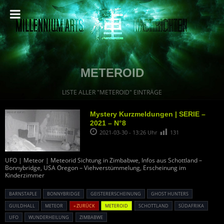
METEROID
LISTE ALLER "METEROID" EINTRÄGE
Mystery Kurzmeldungen | SERIE –
2021 – N°8
2021-03-30 - 13:26 Uhr
131
UFO | Meteor | Meteorid Sichtung in Zimbabwe, Infos aus Schottland –
Bonnybridge, USA Oregon – Viehverstümmelung, Erscheinung im
Kinderzimmer
BARNSTAPLE
BONNYBRIDGE
GEISTERERSCHEINUNG
GHOST HUNTERS
GUILDHALL
METEOR
« ZURÜCK
METEROID
SCHOTTLAND
SÜDAFRIKA
UFO
WUNDERHEILUNG
ZIMBABWE