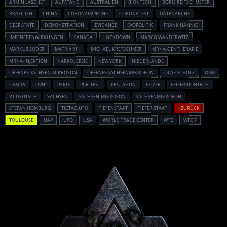
ARMIN LASCHET
AUFSTAND
AUSTRALIEN
BIONTECH
BORIS REITSCHUSTER
BRASILIEN
CHINA
CORONAIMPFUNG
CORONATEST
DATENARCHE
DEEP STATE
DEMONSTRATION
EVIDANCE
EXOPOLITIK
FRANK HANNIG
IMPFNEBENWIRKUNGEN
KANADA
LOCKDOWN
MARCO WANDERWITZ
MARKUS SÖDER
MATRIX 911
MICHAEL KRETSCHMER
MRNA-GENTHERAPIE
MRNA-INJEKTION
NARKOLEPSIE
NEW YORK
NIEDERLANDE
OFFENES SACHSEN-MIKROFON
OFFENES SACHSENMIKROFON
OLAF SCHOLZ
OSM
OSM 15
OVNI
PARIS
PCR-TEST
PENTAGON
PFIZER
PFIZERBIONTECH
RT DEUTSCH
SACHSEN
SACHSEN-MIKROFON
SACHSENMIKROFON
STEFAN HOMBURG
TICTAC-UFO
TIEFENSTAAT
TIEFER STAAT
« ZURÜCK
TOULOUSE
UAP
UFO
USA
WORLD TRADE CENTER
WTC
WTC 7
Powered By :