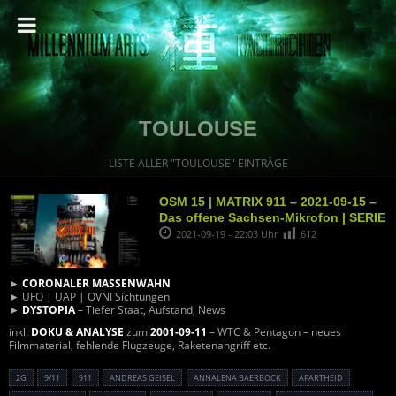
TOULOUSE
LISTE ALLER "TOULOUSE" EINTRÄGE
OSM 15 | MATRIX 911 – 2021-09-15 –
Das offene Sachsen-Mikrofon | SERIE
2021-09-19 - 22:03 Uhr
612
►
CORONALER MASSENWAHN
► UFO | UAP | OVNI Sichtungen
►
DYSTOPIA
– Tiefer Staat, Aufstand, News
inkl.
DOKU & ANALYSE
zum
2001-09-11
– WTC & Pentagon – neues
Filmmaterial, fehlende Flugzeuge, Raketenangriff etc.
2G
9/11
911
ANDREAS GEISEL
ANNALENA BAERBOCK
APARTHEID