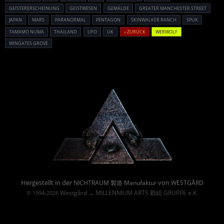
GEISTERERSCHEINUNG
GEISTWESEN
GEMÄLDE
GREATER MANCHESTER STREET
JAPAN
MARS
PARANORMAL
PENTAGON
SKINWALKER RANCH
SPUK
TAMAMO NUMA
THAILAND
UFO
UK
« ZURÜCK
WERWOLF
WINGATES GROVE
Powered By :
Hergestellt in der
von
NICHTRAUM 製造 Manufaktur
WESTGÅRD
Westgård
MILLENNIUM ARTS 勤続 GRUPPE e.K.
© 1994-2026
→