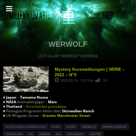
WERWOLF
LISTE ALLER "WERWOLF" EINTRÄGE
Mystery Kurzmeldungen | SERIE –
2022 – N°5
2022-03-19 - 2:37 Uhr
115
■
Japan
–
Tamamo Numa
■
NASA
-Anomalienjäger –
Mars
■
Thailand
–
Acrochordus granulatus
■ Pentagon-Programm Akten über
Skinwalker-Ranch
■ UK Wingates Grove –
Greater Manchester Street
ACROCHORDUS GRANULATUS
ALIEN
ALIENS
ANOMALIE
ANOMALIENJÄGER
AUSTRALIEN
CIA
DÄMON
DIA
FUCHSGEIST
GEISTER