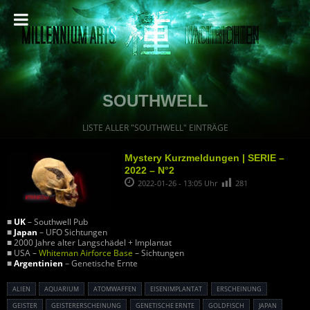
SOUTHWELL
LISTE ALLER "SOUTHWELL" EINTRÄGE
Mystery Kurzmeldungen | SERIE –
2022 – N°2
2022-01-26 - 13:05 Uhr
281
■
UK
– Southwell Pub
■
Japan
– UFO Sichtungen
■ 2000 Jahre alter Langschädel + Implantat
■ USA –
Whiteman Airforce Base
– Sichtungen
■
Argentinien
– Genetische Ernte
ALIEN
AQUARIUM
ATOMWAFFEN
EISENIMPLANTAT
ERSCHEINUNG
GEISTER
GEISTERERSCHEINUNG
GENETISCHE ERNTE
GOLDFISCH
JAPAN