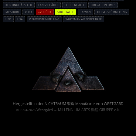
KONTINUITÄTSFELD
LANGSCHÄDEL
LEICHENHALLE
LIBERATION TIMES
MISSOURI
PERU
« ZURÜCK
SOUTHWELL
TAIWAN
TIERVERSTÜMMELUNG
UFO
USA
VIEHVERSTÜMMELUNG
WHITEMAN AIRFORCE BASE
Powered By :
Hergestellt in der
von
NICHTRAUM 製造 Manufaktur
WESTGÅRD
Westgård
MILLENNIUM ARTS 勤続 GRUPPE e.K.
© 1994-2026
→