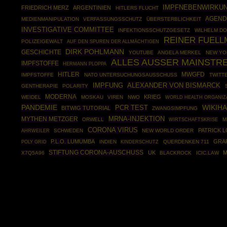
IMPFNEBENWIRKU
FRIEDRICH MERZ
ARGENTINIEN
HITLERS FLUCHT
AGEND
MEDIENMANIPULATION
VERFASSUNGSSCHUTZ
ÜBERSTERBLICHKEIT
INVESTIGATIVE COMMITTEE
INFEKTIONSSCHUTZGESETZ
WILHELM D
REINER FUELL
POLIZEIGEWALT
AUF DEN SPUREN DER ALLMÄCHTIGEN
DIRK POHLMANN
GESCHICHTE
YOUTUBE
ANGELA MERKEL
NEW YO
ALLES AUSSER MAINSTR
IMPFSTOFFE
HERMANN PLOPPA
HITLER
MWGFD
IMPFSTOFFE
NATO UNTERSUCHUNGSAUSSCHUSS
TWITT
ALEXANDER VON BISMARCK
IMPFUNG
GENTHERAPIE
POLARITY
MODERNA
KRIEG
WEIDEL
MOSKAU
VIREN
NWO
WORLD HEALTH ORGANIZ
PANDEMIE
WIKIH
PCR TEST
BITWIG TUTORIAL
ZWANGSIMPFUNG
MRNA-INJEKTION
MYTHEN METZGER
ORWELL
WIRTSCHAFTSKRISE
M
CORONA VIRUS
PATRICK 
AHRWEILER
SCHWEDEN
NEW WORLD ORDER
P.L.O. LUMUMBA
GRA
POLY GRID
INDIEN
QUERDENKEN 711
KINDERSCHUTZ
STIFTUNG CORONA-AUSCHUSS
UK
M
X7Q5A96
BLACKROCK
ICIC.LAW