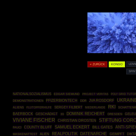
« ZURÜCK
KONGO
LEN
SPI
NATIONALSOZIALISMUS
EDGAR SIEMUND
POLY GRID TUTO
PROJECT VERITAS
UKRAIN
PFIZERBIONTECH
JVA ROSDORF
DEMONSTRATIONEN
DDR
RKI
SERGEY FILBERT
ALIENS
SCHATTEN
FLUTOPFERHILFE
NIEDERLANDE
DOMINIK REICHERT
BAERBOCK
GESCHÄDIGT
GELE
DRESDEN
3G
VIVIANE FISCHER
STIFTUNG CORO
CHRISTIAN DROSTEN
SAMUEL ECKERT
ANTI-SPIE
COUNTY BLUFF
BILL GATES
FAUCI
REALPOLITIK
DATENARCHE
ALIEN
GEIMPFT
DIKT
MASKENATTEST