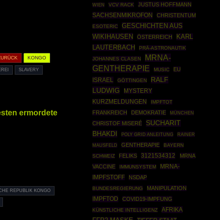
JUSTUS HOFFMANN
VCV RACK
WIEN
SACHSENMIKROFON
CHRISTENTUM
GESCHICHTEN AUS
ESOTERIC
WIKIHAUSEN
KARL
ÖSTERREICH
LAUTERBACH
PRÄ-ASTRONAUTIK
MRNA-
ZURÜCK
KONGO
JOHANNES CLASEN
GENTHERAPIE
EU
MUSIC
EREI
SLAVERY
RALF
ISRAEL
GÖTTINGEN
LUDWIG
MYSTERY
KURZMELDUNGEN
IMPFTOT
esten ermordete
FRANKREICH
DEMOKRATIE
MÜNCHEN
SUCHARIT
CHRISTOF MISERÉ
BHAKDI
POLY GRID ANLEITUNG
RAINER
GENTHERAPIE
MAUSFELD
BAYERN
3121534312
FELIKS
MRNA
SCHWEIZ
VACCINE
MRNA-
IMMUNSYSTEM
IMPFSTOFF
NSDAP
MANIPULATION
BUNDESREGIERUNG
CHE REPUBLIK KONGO
IMPFTOD
COVID19-IMPFUNG
AFRIKA
KÜNSTLICHE INTELLIGENZ