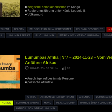
■
belgische Kolonialherrschaft
im Kongo
■ Regierungsführung unter König Leopold II.
■ Völkermord
NTINENT
BELGIEN
BELGISCHE KOLONIALHERRSCHAFT
KOLONIALGESCHICHTE
« 
II.
LUMUMBAS AFRIKA
P.L.O. LUMUMBA
PATRICK LOCH OTIENO LUMUMBA
SKLAV
Lumumbas Afrika | N°7 – 2024-11-23 – Vom W
Anführer Afrikas
2024-11-23 - 18:00 Uhr
26
■ Anschläge auf bestimmte Personen
■ politische Attentate
AFRIKA
AFRIKANISCHER KONTINENT
ATTENTAT
DEMOKRATIS
KONGO
LUMUMBAS AFRIKA
MORD
P.L.O. LUMUMBA
PATRICE ÉMERY LUMUMBA
PATRICK LOCH OTIENO LUMUMBA