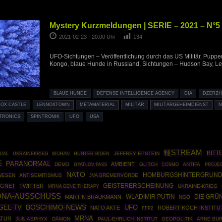
Mystery Kurzmeldungen | SERIE – 2021 – N°5
2021-02-23 - 20:00 Uhr
134
UFO-Sichtungen – Veröffentlichung durch das US Militär, Puppe
Kongo, blaue Hunde in Russland, Sichtungen – Hudson Bay, Len
BLAUE HUNDE
DEFENSE INTELLIGENCE AGENCY
DIA
DZERZH
NOX CASTLE
LENNOXTOWN
METAMATERIAL
MILITÄR
MILITÄRGEHEIMDIENST
N
NTRONICS
SPINTRONIK
UFO
USA
種STREAM
BITT
RIAL
UKRAINEKRIEG
JEFFREY EPSTEIN
WUHAN
HUNTER BIDEN
E
PARANORMAL
AMBIENT
DEMO
GLITCH
COSMO
ANTIFA
PROJE
DYATLOV PASS
NATO
HOMBURGSHINTERGRUN
WESEN
ANTISEMITISMUS
JVA BREMERVÖRDE
UGNET
TWITTER
GEISTERERSCHEINUNG
MRNA GENE THERAPY
UKRAINE-KRIEG
NA-AUSSCHUSS
WLADIMIR PUTIN
DIE GRÜ
MARTIN BRAUKMANN
NGO
BOSCHIMO-NEWS
GEL-TV
UFO
NATO AKTE
ROBERT-KOCH INSTITU
FFP2
MRNA
ATUR
大名 ASPHYX
DÄMON
PAUL-EHRLICH INSTITUT
GEOPOLITIK
ARNE BU