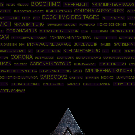
BOSCHIMO
NG
IMPFPFLICHT
MRNA IMPFTECHNOLOG
種DEUS
KLIMA
CORONA-AUSSCHUSS
A 2030
KLAUS SCHWAB
WIKI
IMPFGESCHÄDIGTE
BOSCHIMO DES TAGES
SPD
POLTERGEIST
OMKE-SCHULZ
SPUK
VIRU
MICH
MRNA IMPFUNG
HEIKO SCHÖNING
TR
HOMBURG
PARANORMALER ORT
CORONAVIRUS
MRNA GEN-INJEKTION
MRNA-GENTHE
RK
BSW
TELEGRAM
EAM
JOHNSON AND JOHNSON
DER SCHWARZE KANAL
TWITTER FILES
MARKUS H
MRNA VACCINE DAMAGE
BUNDESWEHR
SACHSEN-M
ER-DATEIEN
ITALIEN
DIVI
STEFAN HOMBURG
SOWJETUNION
B0108
SHADOW PEOPLE
PEI
LOFI
RKI-D
CORONA
ATION
NORD STREAM 2
CORONA BUSTOUR 2
DER MENSCH
ELON MUSK
AUSEN
CORONA INFOTOUR
BUSTOUR 2020
GEISTER
KLIMAWANDEL
ARD
IMPFNEBENWIRKUNGEN
BITWIG ANLEITUNG
RNA-GENTHERAPEUTIKA
MARS
SARSCOV2
LOCH OTIENO LUMUMBA
MEXIKO
LUMUMBAS 
CRYPTIC
SPANIEN
DONALD TR
PHEN
FLUTKATASTROPHE
DANIELE GANSER
DYATLOW PASS
TANZANIA
ARTIN SCHWAB