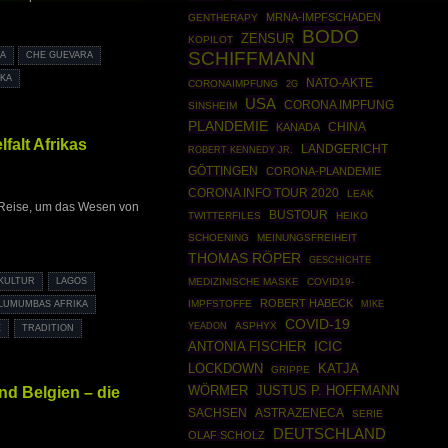
MRNA-IMPFSCHADEN
GENTHERAPY
BODO
ZENSUR
KOPILOT
SCHIFFMANN
KA
CHE GUEVARA
IKA
NATO-AKTE
CORONAIMPFUNG
2G
USA
CORONA IMPFUNG
SINSHEIM
PLANDEMIE
CHINA
KANADA
falt Afrikas
LANDGERICHT
ROBERT KENNEDY JR.
GÖTTINGEN
CORONA-PLANDEMIE
CORONA INFO TOUR 2020
LEAK
 Reise, um das Wesen von
BUSTOUR
TWITTERFILES
HEIKO
SCHOENING
MEINUNGSFREIHEIT
THOMAS RÖPER
GESCHICHTE
KULTUR
LAGOS
MEDIZINISCHE MASKE
COVID19-
ROBERT HABECK
IMPFSTOFFE
MIKE
LUMUMBAS AFRIKA
COVID-19
ASPHYX
YEADON
E
TRADITION
ICIC
ANTONIA FISCHER
LOCKDOWN
KATJA
GRIPPE
JUSTUS P. HOFFMANN
nd Belgien – die
WÖRMER
SACHSEN
ASTRAZENECA
SERIE
DEUTSCHLAND
OLAF SCHOLZ