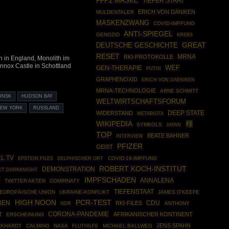
FFP2 MASKE
TIEFER STAAT
ERICH VON DÄNIKEN
MULDENTALER
MASKENZWANG
COVID-IMPFUNG
ANTI-SPIEGEL
GENOZID
KREBS
GREAT
DEUTSCHE GESCHICHTE
RESET
MRNA
RKI-PROTOKOLLE
n in England, Monolith im
nox Castle in Schottland
GEN-THERAPIE
WEF
PUTIN
GRAPHENOXID
ERICH VON DAENIKEN
MRNA-TECHNOLOGIE
ARNE SCHMITT
INSK
HUDSON BAY
WELTWIRTSCHAFTSFORUM
EW YORK
RUSSLAND
DEEP STATE
WIDERSTAND
METABIOTA
WIKIPEDIA
種
SYMBOLS
JAPAN
TOP
BEATE BAHNER
INTERVIEW
PFIZER
GEIST
EL TV
EPSTEIN FILES
COVID-19-IMPFUNG
DELPHISCHER ORT
ROBERT KOCH-INSTITUT
DEMONSTRATION
CT DARKKNIGHT
IMPFSCHADEN
D
ANNALENA
TWITTER AKTEN
COMIRNATY
TIEFENSTAAT
EUROPÄISCHE UNION
UKRAINE-KONFLIKT
JAMES O'KEEFE
HIGH NOON
PCR-TEST
NEN
CDU
RKI-FILES
ANTHONY
NDR
CORONA-PANDEMIE
T
AFRIKANISCHER KONTINENT
ERSCHEINUNG
JENS SPAHN
RKHARDT
CALMING
NASA
MICHAEL BALLWEG
FLUTHILFE