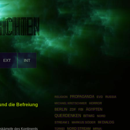
EXT
INT
PROPAGANDA
EVD
RUSSIA
RELIGION
HORROR
und die Befreiung
MICHAEL KRETSCHMER
BERLIN
ÄGYPTEN
ZDF
FBI
QUERDENKEN
BITWIG
NORD
IM DIALOG
STREAM 1
MARKUS SÖDER
NORD STREAM
skämpfe des Kontinents
TÜRKEI
MRNA-