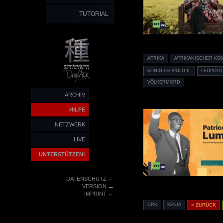
TUTORIAL
AFRIKA
AFRIKANISCHER KO
KÖNIG LEOPOLD II.
LEOPOLD 
VÖLKERMORD
ARCHIV
HILFE
NETZWERK
LIVE
UNTERSTÜTZEN!
←
DATENSCHUTZ
←
VERSION
←
IMPRINT
DRK
KENIA
« ZURÜCK