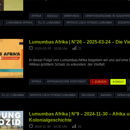
AFRIKA
ANGOLA
APARTHEID
APARTHEIDREGIME IN SÜDAFRI
A
LUMUMBAS AFRIKA
P.L.O. LUMUMBA
PATRICK LOCH OTIENO LUMUMBA
SÜDAFR
Lumumbas Afrika | N°26 – 2025-03-24 – Die Viel
2025-03-24 - 18:00 Uhr
21
In dieser Folge von Lumumbas Afrika begeben wir uns auf eine
Afrikas größtem Schatz zu erkunden: der Vielfalt.
AFRIKA
AFRIKANISCHER KONTINENT
« ZURÜCK
KONGO
P.L.O. LUMUMBA
PATRICK LOCH OTIENO LUMUMBA
RELIGION
SAHARA
SPRACH
Lumumbas Afrika | N°9 – 2024-11-30 – Afrika u
Kolonialgeschichte
2024-11-30 - 18:00 Uhr
26