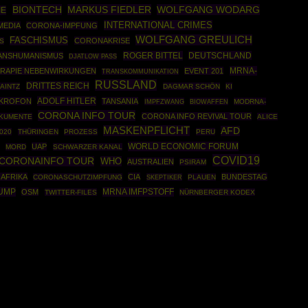
BIONTECH
MARKUS FIEDLER
WOLFGANG WODARG
IE
INTERNATIONAL CRIMES
MEDIA
CORONA-IMPFUNG
WOLFGANG GREULICH
FASCHISMUS
CORONAKRISE
S
ROGER BITTEL
DEUTSCHLAND
ANSHUMANISMUS
DJATLOW PASS
MRNA-
RAPIE NEBENWIRKUNGEN
EVENT 201
TRANSKOMMUNIKATION
RUSSLAND
DRITTES REICH
AINTZ
DAGMAR SCHÖN
KI
ADOLF HITLER
IKROFON
TANSANIA
IMPFZWANG
BIOWAFFEN
MODRNA-
CORONA INFO TOUR
CORONA INFO REVIVAL TOUR
OKUMENTE
ALICE
MASKENPFLICHT
AFD
020
THÜRINGEN
PROZESS
PERU
WORLD ECONOMIC FORUM
UAP
MORD
SCHWARZER KANAL
COVID19
CORONAINFO TOUR
WHO
AUSTRALIEN
PSIRAM
AFRIKA
CIA
BUNDESTAG
CORONASCHUTZIMPFUNG
SKEPTIKER
PLAUEN
UMP
MRNA IMFPSTOFF
OSM
TWITTER-FILES
NÜRNBERGER KODEX